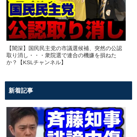
【闇深】国民民主党の市議選候補、突然の公認
取り消し・・・衆院選で連合の機嫌を損ねた
か？【KSLチャンネル】
新着記事