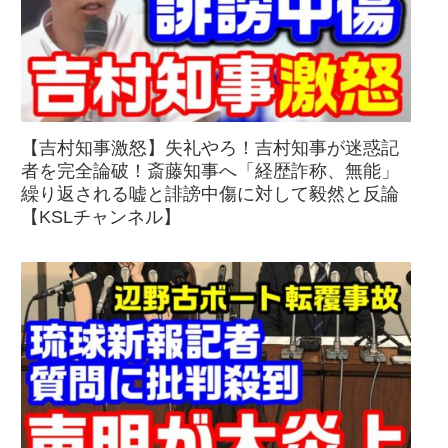
【吉村知事激怒】失礼やろ！吉村知事が迷惑記
者を完全論破！斎藤知事へ「経歴詐称、無能」
繰り返される嘘と誹謗中傷に対して毅然と反論
【KSLチャンネル】