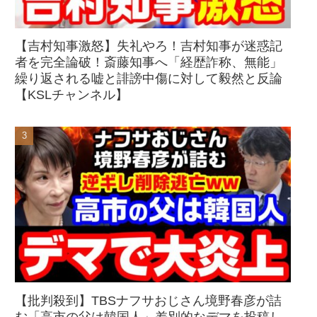
【吉村知事激怒】失礼やろ！吉村知事が迷惑記
者を完全論破！斎藤知事へ「経歴詐称、無能」
繰り返される嘘と誹謗中傷に対して毅然と反論
【KSLチャンネル】
【批判殺到】TBSナフサおじさん境野春彦が詰
む「高市の父は韓国人」差別的なデマを投稿し