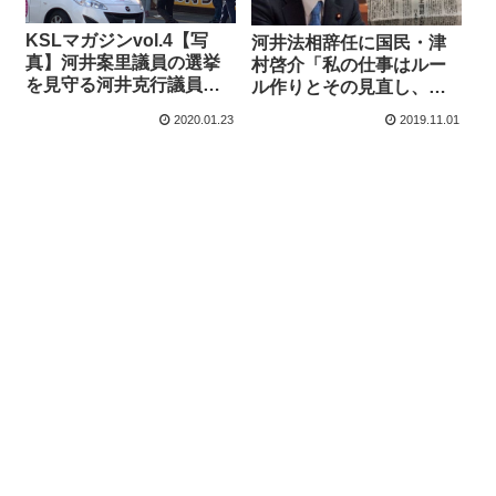
KSLマガジンvol.4【写
河井法相辞任に国民・津
真】河井案里議員の選挙
村啓介「私の仕事はルー
を見守る河井克行議員の
ル作りとその見直し、誰
姿 週刊誌掲載の県連・
かを批判することに終始
2020.01.23
2019.11.01
地検リーク情報を鵜呑み
したくない」←新聞では
にしていいのか？
カット、批判コメントの
みに