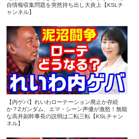
自情報収集問題を突然持ち出し大炎上【KSLチ
ャンネル】
【内ゲバ】れいわローテーション廃止か存続
か？Zガンダム、エマ・シーン声優が激怒！無能
な高井副幹事長の説明は二転三転【KSLチャン
ネル】