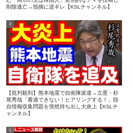
削除逃亡→指摘に逆ギレ【KSLチャンネル】
【批判殺到】熊本地震で自衛隊派遣→立憲・杉
尾秀哉「看過できない！ヒアリングする！」陸
自情報収集問題を突然持ち出し大炎上【KSLチ
ャンネル】