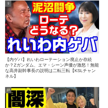
【内ゲバ】れいわローテーション廃止か存続
か？Zガンダム、エマ・シーン声優が激怒！無能
な高井副幹事長の説明は二転三転【KSLチャン
ネル】