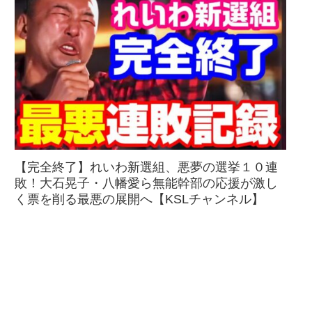
【完全終了】れいわ新選組、悪夢の選挙１０連
敗！大石晃子・八幡愛ら無能幹部の応援が激し
く票を削る最悪の展開へ【KSLチャンネル】