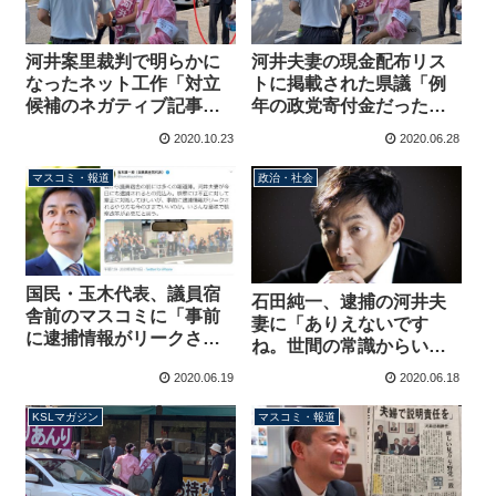
河井案里裁判で明らかに
河井夫妻の現金配布リス
なったネット工作「対立
トに掲載された県議「例
候補のネガティブ記事投
年の政党寄付金だった」
稿」その仕組みを徹底解
検察リークをマスコミが
2020.10.23
2020.06.28
説！裁判で名前の上がら
そのまま公表か？
なかった〇〇さんも覚悟
マスコミ・報道
政治・社会
しておこう【マガジン59
号】
国民・玉木代表、議員宿
石田純一、逮捕の河井夫
舎前のマスコミに「事前
妻に「ありえないです
に逮捕情報がリークされ
ね。世間の常識からいっ
る、今のままでいいの
たら」新型コロナに感染
2020.06.19
2020.06.18
か。検察改革が必要だ」
して沖縄でゴルフ、宿泊
先を休館させた人がなに
KSLマガジン
マスコミ・報道
を？