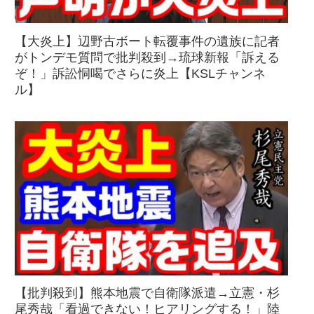
【大炎上】辺野古ボート転覆事件の遺族に記者
がトンデモ質問で批判殺到→琉球新報「訴える
ぞ！」訴訟恫喝でさらに炎上【KSLチャンネ
ル】
【批判殺到】熊本地震で自衛隊派遣→立憲・杉
尾秀哉「看過できない！ヒアリングする！」陸