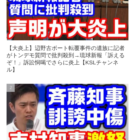
【大炎上】辺野古ボート転覆事件の遺族に記者
がトンデモ質問で批判殺到→琉球新報「訴える
ぞ！」訴訟恫喝でさらに炎上【KSLチャンネ
ル】