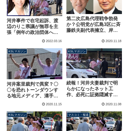
第二次広島代理戦争勃発
河井事件で在宅起訴、渡
か？公明党が広島3区に斉
辺のりこ県議が無罪を主
藤鉄夫副代表擁立、岸田
張「例年の政治団体への
氏は不快感「それは難し
寄付、法律に則り政治資
2022.03.16
2020.11.18
い、お断りしたことだ」
金収支報告書に記載」冤
県連は予定通り独自候補
罪の可能性
KSLマガジン
KSLマガジン
の公募を開始
続報！河井夫妻裁判で明
河井案里裁判で異変？〇
らかになったネット工
〇を恐れトーンダウンす
作、必死に証拠隠滅する
る地元メディア、溝手陣
も時すでに遅し【マガジ
営の買収の可能性まで指
2020.11.15
2020.11.08
ン61号】
摘【マガジン63号】
KSLマガジン
マスコミ・報道