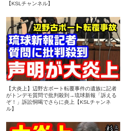
【KSLチャンネル】
【大炎上】辺野古ボート転覆事件の遺族に記者
がトンデモ質問で批判殺到→琉球新報「訴える
ぞ！」訴訟恫喝でさらに炎上【KSLチャンネ
ル】