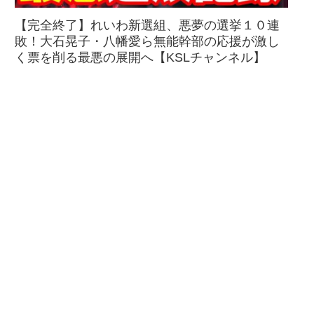
【完全終了】れいわ新選組、悪夢の選挙１０連
敗！大石晃子・八幡愛ら無能幹部の応援が激し
く票を削る最悪の展開へ【KSLチャンネル】