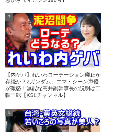
愚かさ【マガジン198号】
【内ゲバ】れいわローテーション廃止か
存続か？Zガンダム、エマ・シーン声優
が激怒！無能な高井副幹事長の説明は二
転三転【KSLチャンネル】