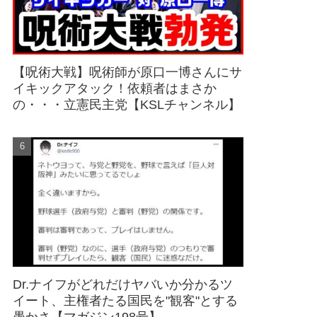
【呪術大戦】呪術師が原口一博さんにサ
イキックアタック！依頼者はまさか
の・・・立憲民主党【KSLチャンネル】
Dr.ナイフがどれだけヤバいか分かるツ
イート、主権者たる国民を"観客"とする