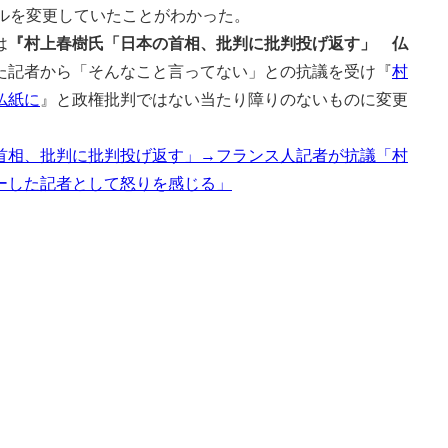
ルを変更していたことがわかった。
は
『村上春樹氏「日本の首相、批判に批判投げ返す」 仏
た記者から「そんなこと言ってない」との抗議を受け『
村
仏紙に
』と政権批判ではない当たり障りのないものに変更
首相、批判に批判投げ返す」→フランス人記者が抗議「村
ーした記者として怒りを感じる」