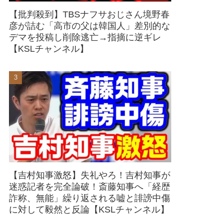
【批判殺到】TBSナフサおじさん境野春
彦が詰む「高市の父は韓国人」差別的な
デマを投稿し削除逃亡→指摘に逆ギレ
【KSLチャンネル】
【吉村知事激怒】失礼やろ！吉村知事が
迷惑記者を完全論破！斎藤知事へ「経歴
詐称、無能」繰り返される嘘と誹謗中傷
に対して毅然と反論【KSLチャンネル】