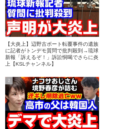
【大炎上】辺野古ボート転覆事件の遺族
に記者がトンデモ質問で批判殺到→琉球
新報「訴えるぞ！」訴訟恫喝でさらに炎
上【KSLチャンネル】