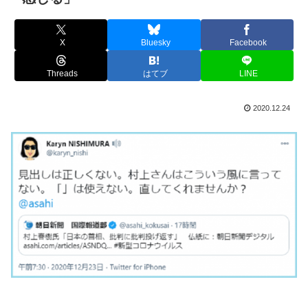
X
Bluesky
Facebook
Threads
はてブ
LINE
2020.12.24