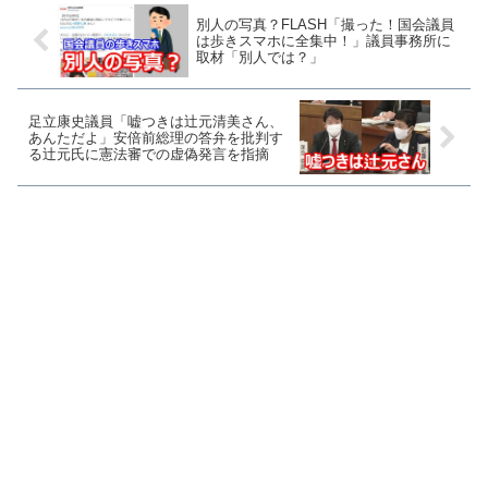
別人の写真？FLASH「撮った！国会議員
は歩きスマホに全集中！」議員事務所に
取材「別人では？」
足立康史議員「嘘つきは辻元清美さん、
あんただよ」安倍前総理の答弁を批判す
る辻元氏に憲法審での虚偽発言を指摘