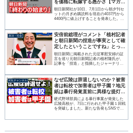
を価格に転嫁する愚かさ【マガジ
ン105号】
朝日新聞社が10日、7月1日から朝夕刊セ
ットの月ぎめ購読料を現在の4037円から
4400円に値上げすることを発表した。営
業不振を価格に転嫁するという最悪の選
択をしたわけだが、朝日新聞の言い訳が
実に見苦しいので以下に紹介しておく。
安倍前総理がコメント「植村記者
政治・社会
＜お知らせ＞...
と朝日新聞の捏造が事実として確
定したということですね」とって
もうれしそう
朝日新聞に掲載された元従軍慰安婦の証
言を巡り元朝日新聞記者の植村隆氏が、
記事を「捏造」と指摘したジャーナリス
トの櫻井よしこ氏と出版社3社に謝罪広告
と損害賠償を求めた裁判で、植村村氏側
の敗訴が確定した。 敗訴の報道を受け
なぜ広陵は辞退しないのか？被害
KSLチャンネル
て安倍晋三前総理が20...
者は転校で加害者は甲子園？地元
紙は暴行発覚直前に異様な提灯記
事を掲載【KSLチャンネル】
硬式野球部員による暴行事案が発覚した
広陵高校が、7日に行われた甲子園１回戦
を突破しました。新たな告発もSNSで拡
散される中での初戦突破は、その批判の
声をさらにヒートアップさせているよう
です。 後ほど解説しますが、地元紙の
中国新聞が問題発覚の...