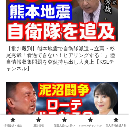
【批判殺到】熊本地震で自衛隊派遣→立憲・杉
尾秀哉「看過できない！ヒアリングする！」陸
自情報収集問題を突然持ち出し大炎上【KSLチ
ャンネル】
情報提供・連絡
運営情報
運営支援のお願い
youtubeチャンネル
個人情報保護方針