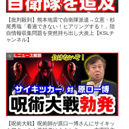
【批判殺到】熊本地震で自衛隊派遣→立憲・杉
尾秀哉「看過できない！ヒアリングする！」陸
自情報収集問題を突然持ち出し大炎上【KSLチ
ャンネル】
【呪術大戦】呪術師が原口一博さんにサイキッ