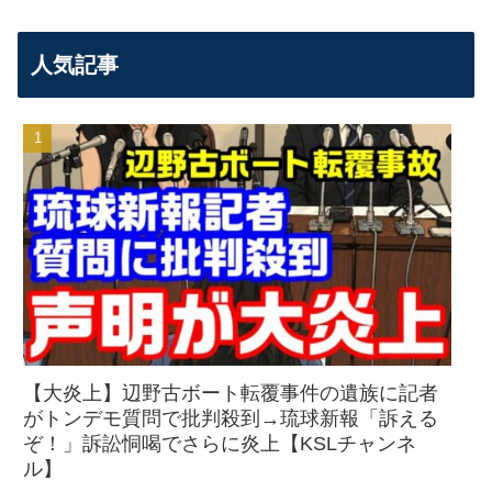
人気記事
【大炎上】辺野古ボート転覆事件の遺族に記者
がトンデモ質問で批判殺到→琉球新報「訴える
ぞ！」訴訟恫喝でさらに炎上【KSLチャンネ
ル】