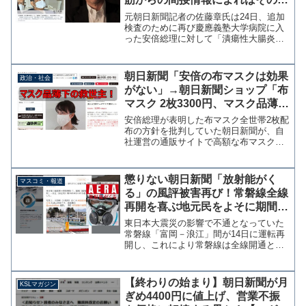
名自体怪しい」前日には「この冬
元朝日新聞記者の佐藤章氏は24日、追加
コロナ地獄列島と化す」
検査のために再び慶應義塾大学病院に入
った安倍総理に対して「潰瘍性大腸炎は
疑わしい。主治医筋からの間接情報によ
ればその病名自体怪しい」と投稿し
た。 安倍総理は官邸で記者団に対し
朝日新聞「安倍の布マスクは効果
政治・社会
て、前回検査の結果説明と追加...
がない」→朝日新聞ショップ「布
マスク 2枚3300円、マスク品薄下
の救世主！」
安倍総理が表明した布マスク全世帯2枚配
布の方針を批判していた朝日新聞が、自
社運営の通販サイトで高額な布マスクを
販売していることが判明した。同社は2日
の特集で布マスクについて「効果がな
い」「雑菌がはびこる」と徹底的に批判
懲りない朝日新聞「放射能がく
マスコミ・報道
していた。参考：布マス...
る」の風評被害再び！常磐線全線
再開を喜ぶ地元民をよそに期間困
難区域の看板を撮影
東日本大震災の影響で不通となっていた
常磐線「富岡－浪江」間が14日に運転再
開し、これにより常磐線は全線開通とな
った。現地では式典が行われ多くの人が
運転再開を喜んだ。 そんな中、朝日新
聞映像報道部がＳＮＳにアップした写真
【終わりの始まり】朝日新聞が月
KSLマガジン
に批判の声が上がってい...
ぎめ4400円に値上げ、営業不振