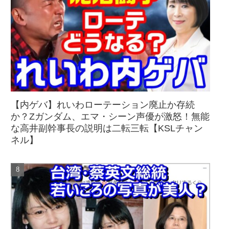
【内ゲバ】れいわローテーション廃止か存続
か？Zガンダム、エマ・シーン声優が激怒！無能
な高井副幹事長の説明は二転三転【KSLチャン
ネル】