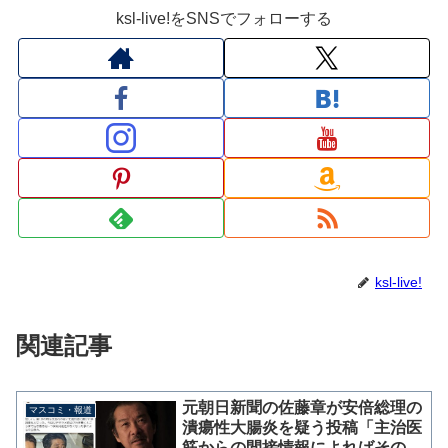
ksl-live!をSNSでフォローする
ksl-live!
関連記事
元朝日新聞の佐藤章が安倍総理の
マスコミ・報道
潰瘍性大腸炎を疑う投稿「主治医
筋からの間接情報によればその病