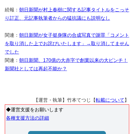
続報：
朝日新聞が村上春樹に関する記事タイトルをこっそ
り訂正、元記事執筆者からの猛抗議にも説明なし
関連：
朝日新聞が女子挺身隊の合成写真で謝罪「コメント
を取り消した上でお詫びいたします」→取り消してません
でした
関連：
朝日新聞、170億の大赤字で創業以来の大ピンチ！
新聞社としては再起不能か？
【運営・執筆】竹本てつじ【
転載について
】
◆運営支援をお願いします
各種支援方法の詳細