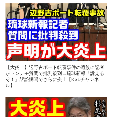
【大炎上】辺野古ボート転覆事件の遺族に記者
がトンデモ質問で批判殺到→琉球新報「訴える
ぞ！」訴訟恫喝でさらに炎上【KSLチャンネ
ル】