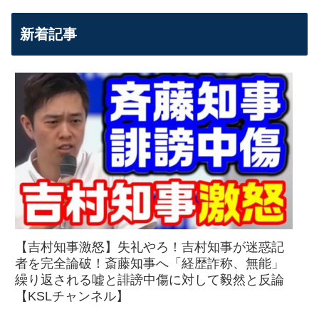
新着記事
【吉村知事激怒】失礼やろ！吉村知事が迷惑記
者を完全論破！斎藤知事へ「経歴詐称、無能」
繰り返される嘘と誹謗中傷に対して毅然と反論
【KSLチャンネル】