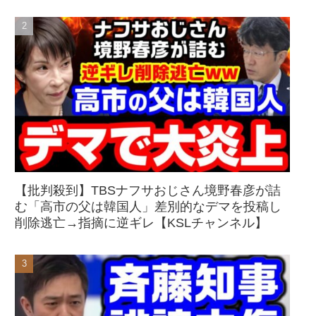
【批判殺到】TBSナフサおじさん境野春彦が詰
む「高市の父は韓国人」差別的なデマを投稿し
削除逃亡→指摘に逆ギレ【KSLチャンネル】