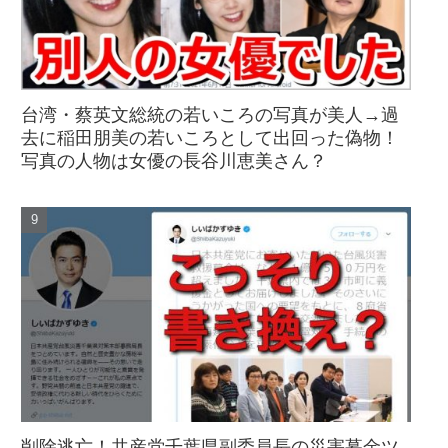
台湾・蔡英文総統の若いころの写真が美人→過
去に稲田朋美の若いころとして出回った偽物！
写真の人物は女優の長谷川恵美さん？
削除逃亡！共産党千葉県副委員長の災害募金ツ