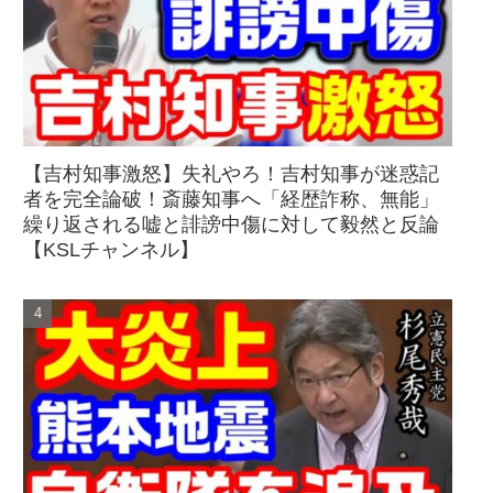
【吉村知事激怒】失礼やろ！吉村知事が迷惑記
者を完全論破！斎藤知事へ「経歴詐称、無能」
繰り返される嘘と誹謗中傷に対して毅然と反論
【KSLチャンネル】