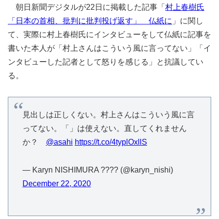
朝日新聞デジタルが22日に掲載した記事「
村上春樹氏
「日本の首相、批判に批判投げ返す」 仏紙に
」に関し
て、実際に村上春樹氏にインタビューをして仏紙に記事を
書いた本人が「村上さんはこういう風に言ってない」「イ
ンタビューした記者として怒りを感じる」と抗議してい
る。
見出しは正しくない。村上さんはこういう風に言
ってない。「」は使えない。直してくれません
か？
@asahi
https://t.co/4typlOxllS
— Karyn NISHIMURA ???? (@karyn_nishi)
December 22, 2020