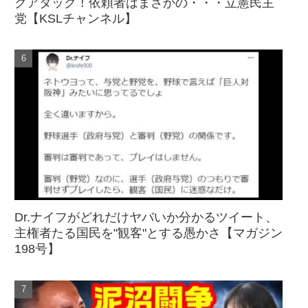
クアタック！依頼者はまさかの・・・立憲民主
党【KSLチャンネル】
Dr.ナイフがどれだけヤバいか分かるツイート、
主権者たる国民を"観客"とする愚かさ【マガジン
198号】