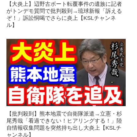
【大炎上】辺野古ボート転覆事件の遺族に記者
がトンデモ質問で批判殺到→琉球新報「訴える
ぞ！」訴訟恫喝でさらに炎上【KSLチャンネ
ル】
【批判殺到】熊本地震で自衛隊派遣→立憲・杉
尾秀哉「看過できない！ヒアリングする！」陸
自情報収集問題を突然持ち出し大炎上【KSLチ
ャンネル】