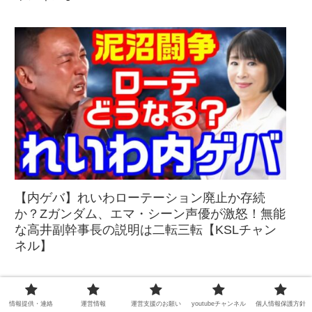
【内ゲバ】れいわローテーション廃止か存続
か？Zガンダム、エマ・シーン声優が激怒！無能
な高井副幹事長の説明は二転三転【KSLチャン
ネル】
情報提供・連絡
運営情報
運営支援のお願い
youtubeチャンネル
個人情報保護方針