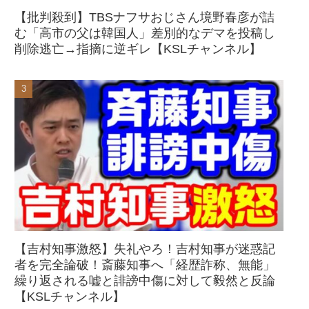
【批判殺到】TBSナフサおじさん境野春彦が詰
む「高市の父は韓国人」差別的なデマを投稿し
削除逃亡→指摘に逆ギレ【KSLチャンネル】
【吉村知事激怒】失礼やろ！吉村知事が迷惑記
者を完全論破！斎藤知事へ「経歴詐称、無能」
繰り返される嘘と誹謗中傷に対して毅然と反論
【KSLチャンネル】