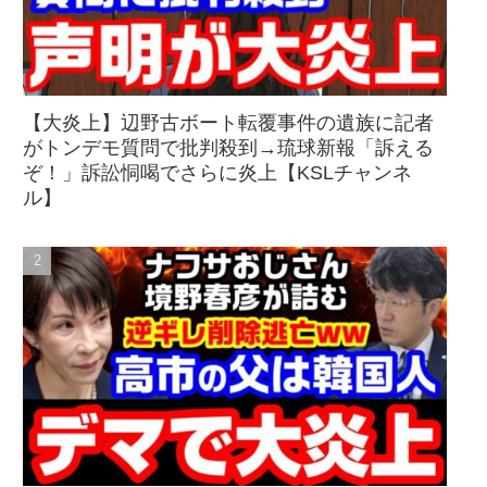
【大炎上】辺野古ボート転覆事件の遺族に記者
がトンデモ質問で批判殺到→琉球新報「訴える
ぞ！」訴訟恫喝でさらに炎上【KSLチャンネ
ル】