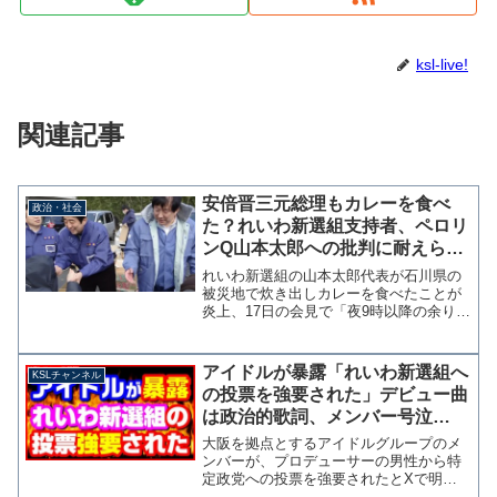
ksl-live!
関連記事
安倍晋三元総理もカレーを食べ
政治・社会
た？れいわ新選組支持者、ペロリ
ンQ山本太郎への批判に耐えられ
ずデマを流す
れいわ新選組の山本太郎代表が石川県の
被災地で炊き出しカレーを食べたことが
炎上、17日の会見で「夜9時以降の余りも
の」などと釈明したが、これが火に油を
注ぐことになり再炎上している。 この
再炎上の火消しとして、れいわ新選組の
アイドルが暴露「れいわ新選組へ
KSLチャンネル
支持者は安倍晋三元総...
の投票を強要された」デビュー曲
は政治的歌詞、メンバー号泣
【KSLチャンネル】
大阪を拠点とするアイドルグループのメ
ンバーが、プロデューサーの男性から特
定政党への投票を強要されたとXで明か
し波紋が広がっています。強要された投