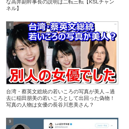
な高井副幹事長の説明は二転三転【KSLチャン
ネル】
台湾・蔡英文総統の若いころの写真が美人→過
去に稲田朋美の若いころとして出回った偽物！
写真の人物は女優の長谷川恵美さん？