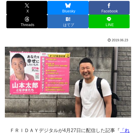
X
Bluesky
Facebook
Threads
はてブ
LINE
2019.06.23
ＦＲＩＤＡＹデジタルが4月27日に配信した記事『
「れ