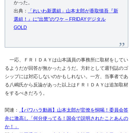
かった。
出典：
「れいわ新選組」山本太郎が香取慎吾『新
選組！』に“出禁”のワケ – FRIDAYデジタル
GOLD
一応、ＦＲＩＤＡＹは山本議員の事務所に取材をしてい
るようだが回答が無かったようだ。方針として週刊誌のゴ
シップには対応しないのかもしれない。一方、当事者であ
る八嶋氏から反論があった以上はＦＲＩＤＡＹは追加取材
をするべきだろう。
関連：
【パワハラ動画】山本太郎が官僚を恫喝！委員会答
弁に激高し「何分使ってる！国会で説明されたことあんの
か！」