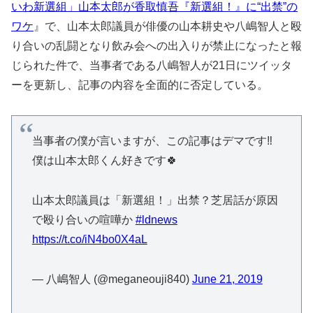
いわ新選組」山本太郎が香取慎吾『新選組！』に“出禁”の
ワケ
』で、山本太郎議員が俳優の山本耕史や八嶋智人と殴
り合いの乱闘となり飲み会への出入りが禁止になったと報
じられた件で、当事者である八嶋智人が21日にツイッタ
ーを更新し、記事の内容を全面的に否定している。
当事者の僕が言いますが、この記事はデマです‼️
僕は山本太郎くん好きです🍀
山本太郎議員は「新選組！」出禁？芝居話が原因
で殴り合いの喧嘩か
#ldnews
https://t.co/iN4bo0X4aL
— 八嶋智人 (@meganeouji840)
June 21, 2019