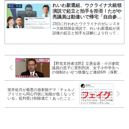
れいわ新選組、ウクライナ大統領
政治・社会
演説で起立と拍手を拒否！たがや
亮議員は勘違いで帰宅「自由参加
だからだよ。文句ありますか？」
23日に行われたウクライナのゼレンスキ
ー大統領国会演説で、れいわ新選組が演
説後の起立と拍手を誤解により行ってい
なかったことが分かった。また、同党所
属の多賀谷亮議員は、衆参議長からの参
集案内「万障お繰り合わせの上」を自由
参加と勘違いして帰宅し...
【野党支持者沈黙】立憲会派・小川参院
議員の息子に実刑判決、女子小中学生へ
の強制わいせつ致傷など連続6件（保釈中
も犯行継続）で懲役たったの4年？
室井佑月が最悪の放射能デマ「チェルノ
ブイリから同心円状に知能が低くなって
いる」批判受け削除逃亡！あったことを
無かった事に