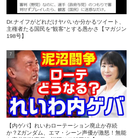
Dr.ナイフがどれだけヤバいか分かるツイート、
主権者たる国民を"観客"とする愚かさ【マガジン
198号】
【内ゲバ】れいわローテーション廃止か存続
か？Zガンダム、エマ・シーン声優が激怒！無能