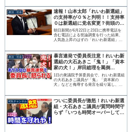
票先は、れいわ新選組であることをプロ
デューサーの男性が参院選投開票日の翌
速報！山本太郎「れいわ新選組」
政治・社会
日に明かしており、現在は...
の支持率が０％と判明！！支持率
０は新選組に党名変更？街頭の聴
衆はただの野次馬
朝日新聞が6月22日と23日に携帯電話を
含む電話による世論調査を行った結果、
人気急上昇のはずの「れいわ新選組」の
支持率が０％であることが判明した。山
本太郎の街頭演説には多くの聴衆が足を
止めているが、あれは芸能人見たさの野
暴言連発で委員長注意！れいわ新
政治・社会
次馬だったようだ。 ...
選組の大石あきこ「鬼！」「資本
家の犬！」岸田総理を罵倒
→NHK国会中継で選挙運動まで
1日の衆議院予算委員会で、れいわ新選組
してしまう
の大石あきこ議員が「鬼」「資本家の
犬」などと侮辱する発言を繰り返し、質
疑終了時に根本匠委員長から「質問に当
たっては用語の使い方に十分気をつけく
ださい」と注意を受ける場面があっ
ついに委員長が激怒！れいわ新選
KSLチャンネル
た。 消費税減税を否定した岸...
組・大石あきこ議員が質問時間守
らず「いつも時間オーバーしてる
じゃないか！」