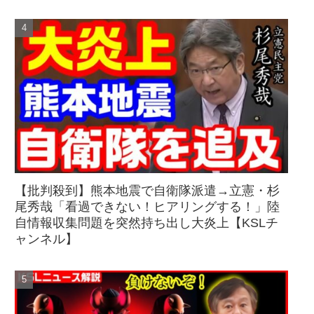
【批判殺到】熊本地震で自衛隊派遣→立憲・杉
尾秀哉「看過できない！ヒアリングする！」陸
自情報収集問題を突然持ち出し大炎上【KSLチ
ャンネル】