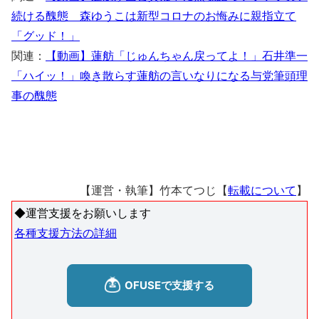
続ける醜態 森ゆうこは新型コロナのお悔みに親指立て
「グッド！」
関連：
【動画】蓮舫「じゅんちゃん戻ってよ！」石井準一
「ハイッ！」喚き散らす蓮舫の言いなりになる与党筆頭理
事の醜態
【運営・執筆】竹本てつじ【
転載について
】
◆運営支援をお願いします
各種支援方法の詳細