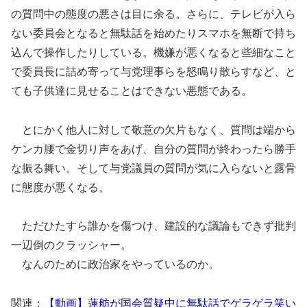
の質問中の態度の悪さは目に余る。さらに、テレビが入ら
ない委員会となると無駄話を始めたりスマホを無断で持ち
込んで操作したりしている。機嫌が悪くなると些細なこと
で委員長に詰め寄って与党理事らを怒鳴り散らすなど、と
ても子供達に見せることはできない悪態である。
とにかく他人に対して敬意の欠片もなく、質問は端から
ケンカ腰で金切り声をあげ、自分の質問が終わったら勝手
な振る舞い。そして与党議員の質問が気に入らないと露骨
に態度が悪くなる。
ただひたすら誰かを傷つけ、建設的な議論もできず批判
一辺倒のクラッシャー。
なんのために政治家をやっているのか。
関連：
【動画】蓮舫が国会質疑中に無駄話でゲラゲラ笑い