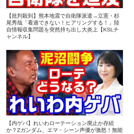
【批判殺到】熊本地震で自衛隊派遣→立憲・杉
尾秀哉「看過できない！ヒアリングする！」陸
自情報収集問題を突然持ち出し大炎上【KSLチ
ャンネル】
【内ゲバ】れいわローテーション廃止か存続
か？Zガンダム、エマ・シーン声優が激怒！無能