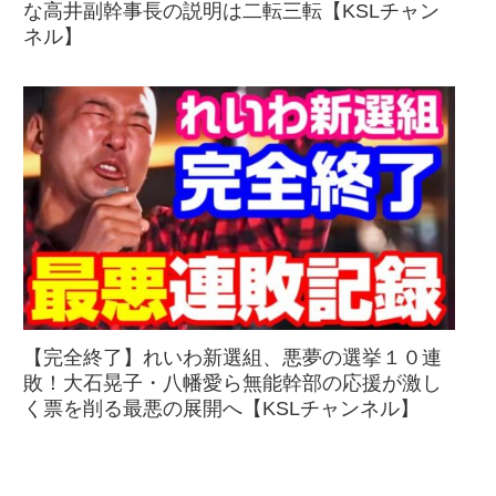
な高井副幹事長の説明は二転三転【KSLチャン
ネル】
【完全終了】れいわ新選組、悪夢の選挙１０連
敗！大石晃子・八幡愛ら無能幹部の応援が激し
く票を削る最悪の展開へ【KSLチャンネル】