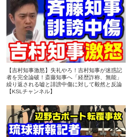
【吉村知事激怒】失礼やろ！吉村知事が迷惑記
者を完全論破！斎藤知事へ「経歴詐称、無能」
繰り返される嘘と誹謗中傷に対して毅然と反論
【KSLチャンネル】