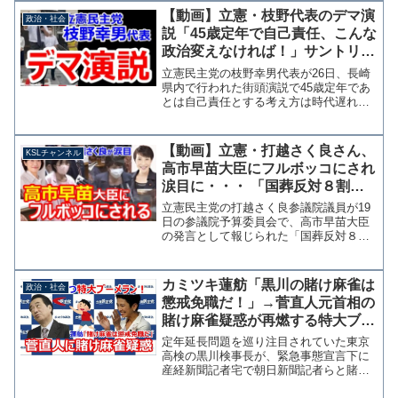
【動画】立憲・枝野代表のデマ演
政治・社会
説「45歳定年で自己責任、こんな
政治変えなければ！」サントリー
HD新浪社長の発言で政府批判
立憲民主党の枝野幸男代表が26日、長崎
県内で行われた街頭演説で45歳定年であ
とは自己責任とする考え方は時代遅れと
主張し、現政権を痛烈に批判する場面が
あった。 枝野代表は「いまだに競争だ
の自己責任だの、45歳定年であとは自己
【動画】立憲・打越さく良さん、
KSLチャンネル
責任でやれだの、こ...
高市早苗大臣にフルボッコにされ
涙目に・・・ 「国葬反対８割が
隣の大陸から」発言を完全に否定
立憲民主党の打越さく良参議院議員が19
される
日の参議院予算委員会で、高市早苗大臣
の発言として報じられた「国葬反対８割
が隣の大陸から」について質問し、完全
に論破されている。 ツイッターでは威
勢のよい打越氏であるが、メディアの情
カミツキ蓮舫「黒川の賭け麻雀は
政治・社会
報だけをもとに質問通告...
懲戒免職だ！」→菅直人元首相の
賭け麻雀疑惑が再燃する特大ブー
メラン直撃
定年延長問題を巡り注目されていた東京
高検の黒川検事長が、緊急事態宣言下に
産経新聞記者宅で朝日新聞記者らと賭け
麻雀をしていた問題で辞表を提出し