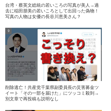
台湾・蔡英文総統の若いころの写真が美人→過
去に稲田朋美の若いころとして出回った偽物！
写真の人物は女優の長谷川恵美さん？
削除逃亡！共産党千葉県副委員長の災害募金ツ
イート「その一部を届けた」にツッコミ殺到→
別文章で再投稿も説明なし