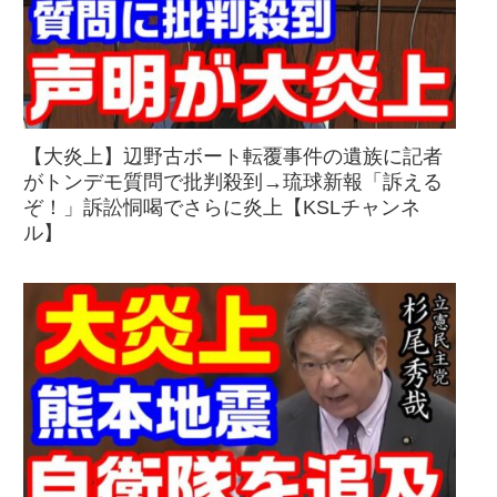
【大炎上】辺野古ボート転覆事件の遺族に記者
がトンデモ質問で批判殺到→琉球新報「訴える
ぞ！」訴訟恫喝でさらに炎上【KSLチャンネ
ル】