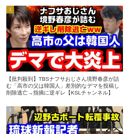
【批判殺到】TBSナフサおじさん境野春彦が詰
む「高市の父は韓国人」差別的なデマを投稿し
削除逃亡→指摘に逆ギレ【KSLチャンネル】