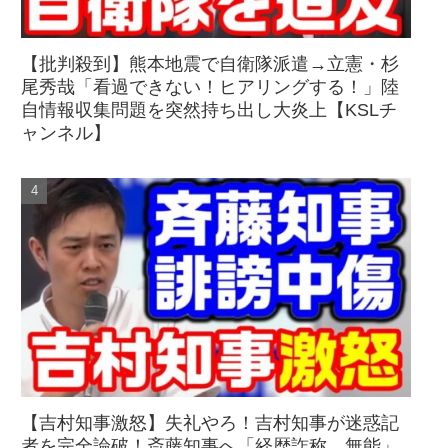
【批判殺到】熊本地震で自衛隊派遣→立憲・杉
尾秀哉「看過できない！ヒアリングする！」陸
自情報収集問題を突然持ち出し大炎上【KSLチ
ャンネル】
【吉村知事激怒】失礼やろ！吉村知事が迷惑記
者を完全論破！斎藤知事へ「経歴詐称、無能」