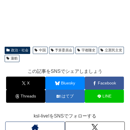
政治・社会
中国
予算委員会
宇都隆史
立憲民主党
蓮舫
この記事をSNSでシェアしましょう
X
Bluesky
Facebook
Threads
はてブ
LINE
ksl-live!をSNSでフォローする