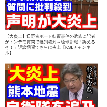
【大炎上】辺野古ボート転覆事件の遺族に記者
がトンデモ質問で批判殺到→琉球新報「訴える
ぞ！」訴訟恫喝でさらに炎上【KSLチャンネ
ル】