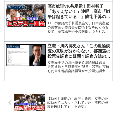
た。 これを受け立憲民主党の蓮舫副代
表らは「辞任ではなく懲戒免職」と政治
高市総理vs.共産党！田村智子
KSLチャンネル
介入の構えを見せている。最高...
「ありえない！」連呼→高市「戦
争は起きている！」防衛予算の対
GDP比めぐり激しい舌戦【KSL
11日の衆議院予算委員会で、日本共産党
チャンネル】
の田村智子委員長が防衛予算をめぐる質
疑で、高市総理や小泉防衛大臣をヒステ
リックに責める姿が異様だと話題になっ
ています。 聞くに堪えないところもあ
りますが、動画のあとに田村委員長の変
立憲・川内博史さん「この世論調
政治・社会
化など簡単な解説を加え...
査の意味が分からない」都議選の
投票先調査に疑問？調査方法の限
界と数字のカラクリ
立憲民主党の川内博史衆院議員は28日、
共同通信と日経新聞が25日～27日に実施
した東京都議会議員選挙の投票先調査の
結果をツイッターで引用し「この世論調
査の意味が分からない」と疑問を呈し
た。この世論調査の意味が分からない。
川内 博史 (@k...
【動画】蓮舫の「高卒」発言、立憲の公
式動画ではカットされていた 前後の発
言を検証しても「不適切」