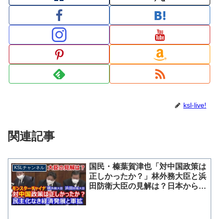
ksl-live!
関連記事
国民・榛葉賀津也「対中国政策は
KSLチャンネル
正しかったか？」林外務大臣と浜
田防衛大臣の見解は？日本からの
ＯＤＡ、民主化なき経済発展と軍
拡