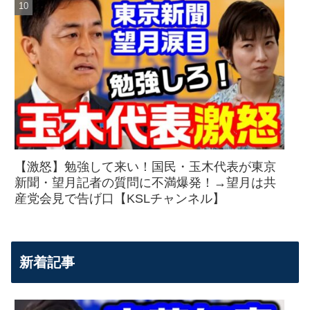
【激怒】勉強して来い！国民・玉木代表が東京
新聞・望月記者の質問に不満爆発！→望月は共
産党会見で告げ口【KSLチャンネル】
新着記事