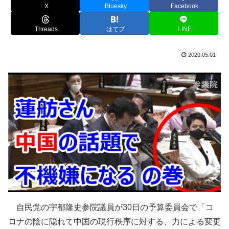
X
Bluesky
Facebook
Threads
はてブ
LINE
2020.05.01
自民党の宇都隆史参院議員が30日の予算委員会で「コ
ロナの陰に隠れて中国の現行秩序に対する、力による変更