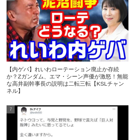
【内ゲバ】れいわローテーション廃止か存続
か？Zガンダム、エマ・シーン声優が激怒！無能
な高井副幹事長の説明は二転三転【KSLチャン
ネル】