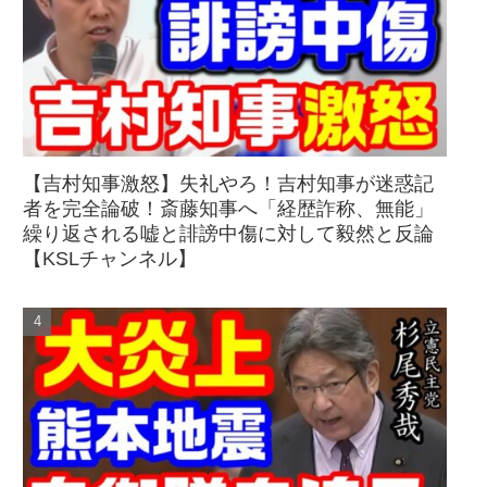
【吉村知事激怒】失礼やろ！吉村知事が迷惑記
者を完全論破！斎藤知事へ「経歴詐称、無能」
繰り返される嘘と誹謗中傷に対して毅然と反論
【KSLチャンネル】