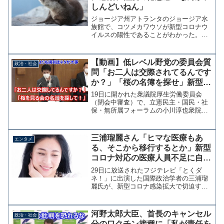
しんどいねん」
ジョージア州アトランタのジョージア水
族館で、コツメカワウソが新型コロナウ
イルスの陽性であることがわかった。水
族館によるとコツメカワウソは、くしゃ
みや鼻水、軽度の倦怠（けんたい）感、
せきといった呼吸器に関する症状を示し
【動画】低レベル野党の委員会質
政治・社会
ているという。 くしゃみ...
問「お二人は交際されてるんです
か？」「桜の名簿を探せ」新型コ
ロナより週刊誌と桜
19日に開かれた衆議院厚生労働委員会
（閉会中審査）で、立憲民主・国民・社
保・無所属フォーラムの小川淳也衆院議
員が橋本岳厚労副大臣と自見英子政務官
に対して「お二人は交際されているんで
すか？」と質問する場面があった。 質
三浦瑠麗さん「ヒマな医療もあ
エンタメ
問を受けた両氏は「個別の...
る、そこから移行するとか」新型
コロナ対応の医療人員不足に自論
で炎上
29日に放送されたフジテレビ「とくダ
ネ！」に出演した国際政治学者の三浦瑠
麗氏が、新型コロナ感染拡大で切迫する
医療従事者の人員不足について「いまヒ
マな医療もあるわけですよね」「そこか
らもう少し移行するとか、もう少し柔軟
河野太郎大臣、首長のキャンセル
政治・社会
な運用を」と自論を展開し...
分のワクチン接種に「私が責任を