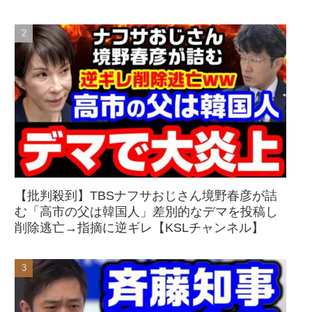
【批判殺到】TBSナフサおじさん境野春彦が詰
む「高市の父は韓国人」差別的なデマを投稿し
削除逃亡→指摘に逆ギレ【KSLチャンネル】