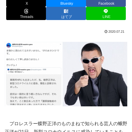
X
Bluesky
Facebook
Threads
はてブ
LINE
2020.07.21
プロレスラー蝶野正洋のものまねで知られる芸人の蛾野
正洋が21日、新型コロナウイルスに感染していることを