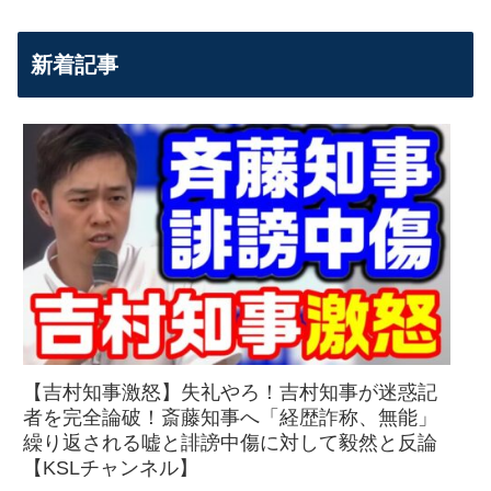
新着記事
【吉村知事激怒】失礼やろ！吉村知事が迷惑記
者を完全論破！斎藤知事へ「経歴詐称、無能」
繰り返される嘘と誹謗中傷に対して毅然と反論
【KSLチャンネル】