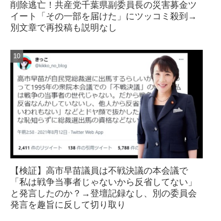
削除逃亡！共産党千葉県副委員長の災害募金ツ
イート「その一部を届けた」にツッコミ殺到→
別文章で再投稿も説明なし
【検証】高市早苗議員は不戦決議の本会議で
「私は戦争当事者じゃないから反省してない」
と発言したのか？→登壇記録なし、別の委員会
発言を趣旨に反して切り取り