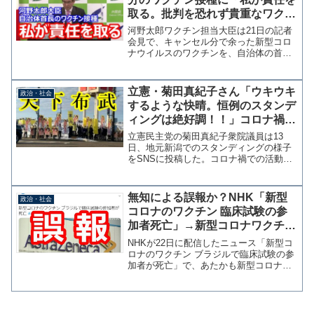
取る。批判を恐れず貴重なワクチ
ンを使って」
河野太郎ワクチン担当大臣は21日の記者
会見で、キャンセル分で余った新型コロ
ナウイルスのワクチンを、自治体の首長
らが接種したことに批判報道があること
に関して「町長さんが先に打ったとか、
いろんなことで批判をされて、批判を恐
立憲・菊田真紀子さん「ウキウキ
政治・社会
れて廃棄をしないよう有...
するような快晴。恒例のスタンデ
ィングは絶好調！！」コロナ禍で
大集合
立憲民主党の菊田真紀子衆院議員は13
日、地元新潟でのスタンディングの様子
をSNSに投稿した。コロナ禍での活動自
粛が呼び掛けられる中で、こういう集会
を開催することに抵抗はなかったの
か。 まるで戦国武将の出陣のように中
無知による誤報か？NHK「新型
政治・社会
央でこぶしを振り上げている...
コロナのワクチン 臨床試験の参
加者死亡」→新型コロナワクチン
で死亡の事実なし
NHKが22日に配信したニュース「新型コ
ロナのワクチン ブラジルで臨床試験の参
加者が死亡」で、あたかも新型コロナワ
クチンの接種によって死亡者が出たかの
ような誤解が広まっている。結論から言
うと記者の無知か、NHKのテレビニュー
ス用の原稿で専門...