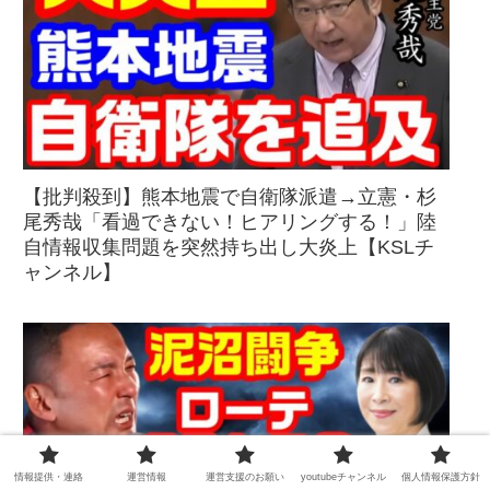
【批判殺到】熊本地震で自衛隊派遣→立憲・杉
尾秀哉「看過できない！ヒアリングする！」陸
自情報収集問題を突然持ち出し大炎上【KSLチ
ャンネル】
情報提供・連絡
運営情報
運営支援のお願い
youtubeチャンネル
個人情報保護方針