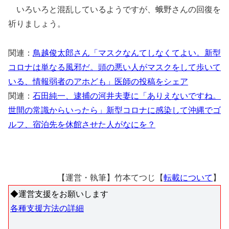
いろいろと混乱しているようですが、蛾野さんの回復を
祈りましょう。
関連：
鳥越俊太郎さん「マスクなんてしなくてよい。新型
コロナは単なる風邪だ。頭の悪い人がマスクをして歩いて
いる、情報弱者のアホども」医師の投稿をシェア
関連：
石田純一、逮捕の河井夫妻に「ありえないですね。
世間の常識からいったら」新型コロナに感染して沖縄でゴ
ルフ、宿泊先を休館させた人がなにを？
【運営・執筆】竹本てつじ【
転載について
】
◆運営支援をお願いします
各種支援方法の詳細