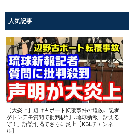
人気記事
【大炎上】辺野古ボート転覆事件の遺族に記者
がトンデモ質問で批判殺到→琉球新報「訴える
ぞ！」訴訟恫喝でさらに炎上【KSLチャンネ
ル】