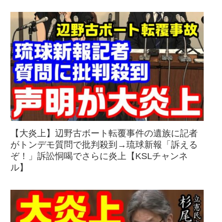
【大炎上】辺野古ボート転覆事件の遺族に記者
がトンデモ質問で批判殺到→琉球新報「訴える
ぞ！」訴訟恫喝でさらに炎上【KSLチャンネ
ル】