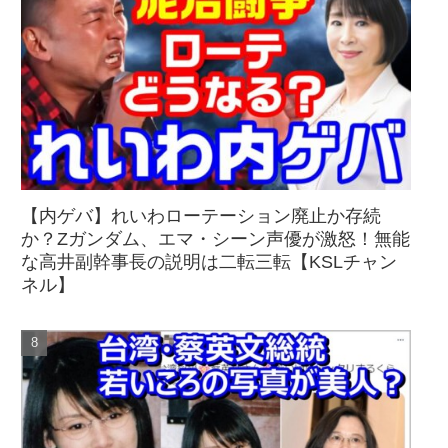
【内ゲバ】れいわローテーション廃止か存続
か？Zガンダム、エマ・シーン声優が激怒！無能
な高井副幹事長の説明は二転三転【KSLチャン
ネル】