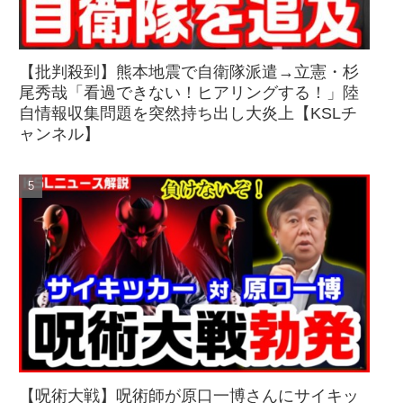
【批判殺到】熊本地震で自衛隊派遣→立憲・杉
尾秀哉「看過できない！ヒアリングする！」陸
自情報収集問題を突然持ち出し大炎上【KSLチ
ャンネル】
【呪術大戦】呪術師が原口一博さんにサイキッ