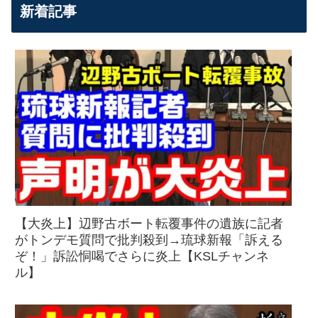
新着記事
【大炎上】辺野古ボート転覆事件の遺族に記者
がトンデモ質問で批判殺到→琉球新報「訴える
ぞ！」訴訟恫喝でさらに炎上【KSLチャンネ
ル】