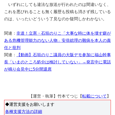
いずれにしても違法な放送が行われたのは間違いなく、
これを悪びれることも無く履歴も投稿も消さず残している
のは、いったいどういう了見なのか疑問しかわかない。
関連：
非道！立憲・石垣のりこ「大事な時に体を壊す癖が
ある危機管理能力のない人物」安倍総理の難病を本人の責
任と批判
関連：
【動画】石垣のりこ議員の大阪デモ参加に福山幹事
長「いまのところ処分は検討していない」→発言中に電話
が鳴り会見中に5分間退席
【運営・執筆】竹本てつじ【
転載について
】
◆運営支援をお願いします
各種支援方法の詳細