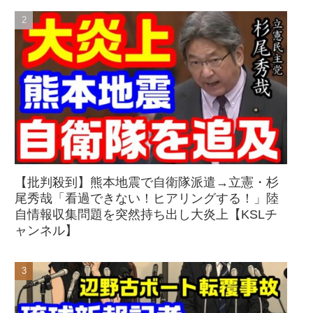
【批判殺到】熊本地震で自衛隊派遣→立憲・杉
尾秀哉「看過できない！ヒアリングする！」陸
自情報収集問題を突然持ち出し大炎上【KSLチ
ャンネル】