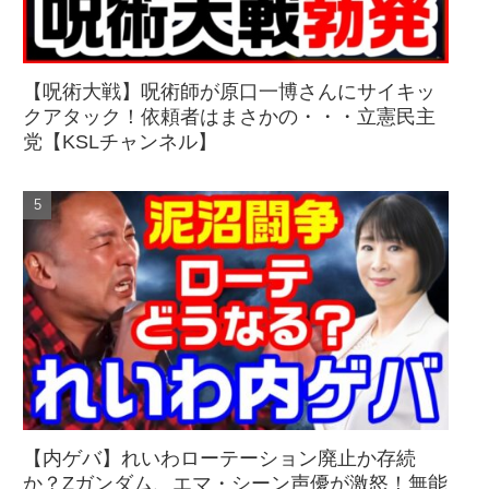
【呪術大戦】呪術師が原口一博さんにサイキッ
クアタック！依頼者はまさかの・・・立憲民主
党【KSLチャンネル】
【内ゲバ】れいわローテーション廃止か存続
か？Zガンダム、エマ・シーン声優が激怒！無能