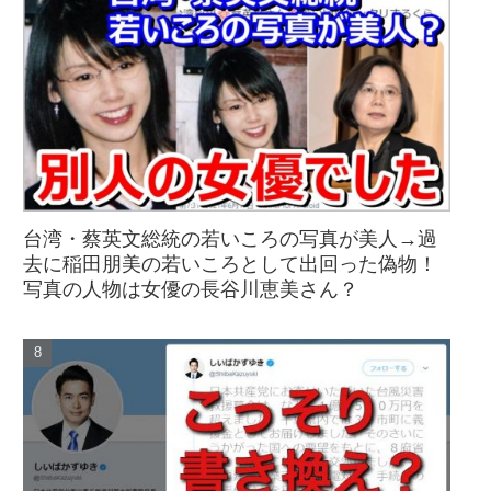
台湾・蔡英文総統の若いころの写真が美人→過
去に稲田朋美の若いころとして出回った偽物！
写真の人物は女優の長谷川恵美さん？