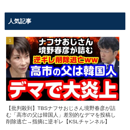
人気記事
【批判殺到】TBSナフサおじさん境野春彦が詰
む「高市の父は韓国人」差別的なデマを投稿し
削除逃亡→指摘に逆ギレ【KSLチャンネル】