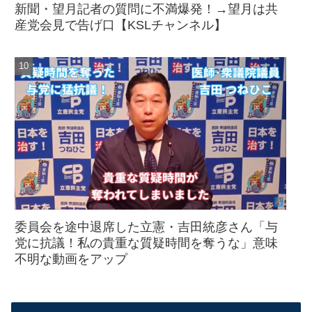
新聞・望月記者の質問に不満爆発！→望月は共
産党会見で告げ口【KSLチャンネル】
委員会を途中退席した立憲・吉田統彦さん「与
党に抗議！私の貴重な質疑時間を奪うな」意味
不明な動画をアップ