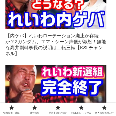
【内ゲバ】れいわローテーション廃止か存続
か？Zガンダム、エマ・シーン声優が激怒！無能
な高井副幹事長の説明は二転三転【KSLチャン
ネル】
情報提供・連絡
運営情報
運営支援のお願い
youtubeチャンネル
個人情報保護方針