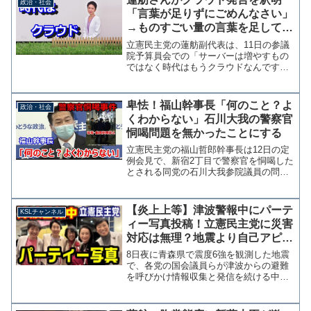
政治・社会
「言葉が足りずにごめんなさい」
→ものすごい量の言葉を足して後
付けの言い訳を展開
立憲民主党の蓮舫副代表は、11日の参議
院予算員会での「サーバーは増やすもの
ではなく時代はもうクラウドなんです
よ」と高市総務大臣を批判したことをツ
イッターで釈明した。言葉が足りずにご
めんなさい。政府もデジタルガバメント
卑怯！福山幹事長「何のこと？よ
政治・社会
を進めるために、アマゾン...
くわからない」石川大我の警察官
恫喝問題を無かったことにする
立憲民主党の福山哲郎幹事長は12日の定
例会見で、新宿2丁目で警察官を恫喝した
とされる同党の石川大我参院議員の問題
を問われ「どのことを指して、何を言わ
れているのかよくわからない」と答え
た。 トラブルに関しては当初、目撃情
【炎上上等】津波警報中にパーテ
KSLチャンネル
報のみで真偽不明であっ...
ィー写真投稿！立憲民主党に災害
対応は無理？地震より自己アピー
ルの国会議員たち【KSLチャンネ
8日夜に青森県で震度6強を観測した地震
ル】
で、各党の国会議員らが津波からの避難
を呼びかけ情報収集と発信を続ける中、
立憲民主党の早稲田ゆき衆議院議員が投
稿した内容がコチラです。#あべともこ
衆議院議員の国会議員25周年、出版記念