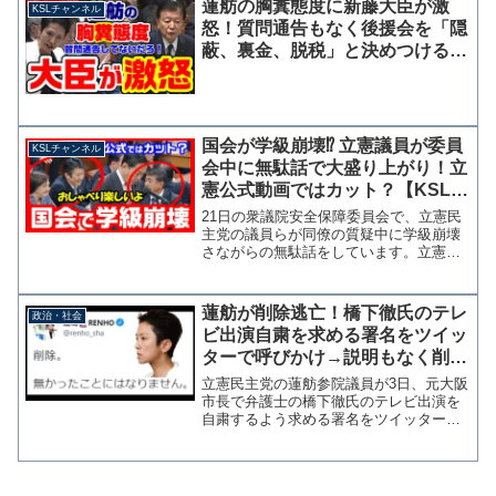
蓮舫の胸糞態度に新藤大臣が激
KSLチャンネル
の集いの司会を務め...
怒！質問通告もなく後援会を「隠
蔽、裏金、脱税」と決めつける質
問繰り返す
国会が学級崩壊⁉ 立憲議員が委員
KSLチャンネル
会中に無駄話で大盛り上がり！立
憲公式動画ではカット？【KSLチ
ャンネル】
21日の衆議院安全保障委員会で、立憲民
主党の議員らが同僚の質疑中に学級崩壊
さながらの無駄話をしています。立憲民
主党の公式国会動画では確認できない場
面です。質疑をしているのは立憲民主党
の篠原豪議員で、談笑しているのは重徳
蓮舫が削除逃亡！橋下徹氏のテレ
政治・社会
和彦、屋良朝博、篠田奈...
ビ出演自粛を求める署名をツイッ
ターで呼びかけ→説明もなく削
除、無かったことに
立憲民主党の蓮舫参院議員が3日、元大阪
市長で弁護士の橋下徹氏のテレビ出演を
自粛するよう求める署名をツイッターで
呼びかけていたことが分かった。 投稿
にはさまざまな意見が寄せられたが、維
新との論争を展開するなかで民間企業に
政治的な圧力を加える動...