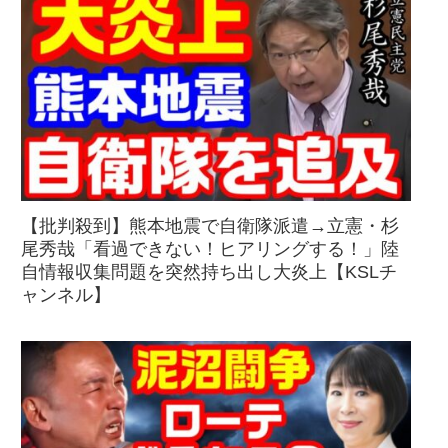
【批判殺到】熊本地震で自衛隊派遣→立憲・杉
尾秀哉「看過できない！ヒアリングする！」陸
自情報収集問題を突然持ち出し大炎上【KSLチ
ャンネル】