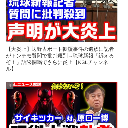
【大炎上】辺野古ボート転覆事件の遺族に記者
がトンデモ質問で批判殺到→琉球新報「訴える
ぞ！」訴訟恫喝でさらに炎上【KSLチャンネ
ル】