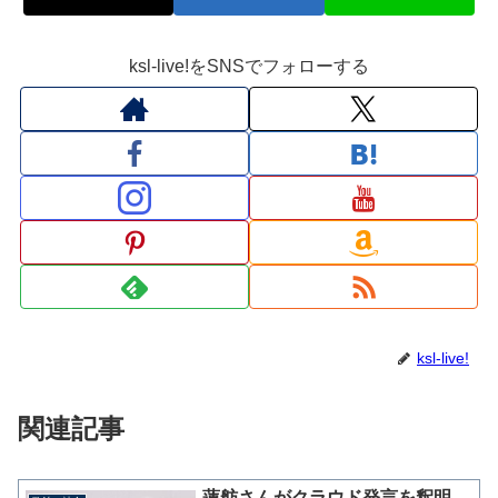
ksl-live!をSNSでフォローする
ksl-live!
関連記事
蓮舫さんがクラウド発言を釈明