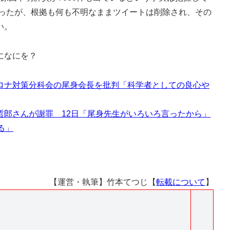
なったが、根拠も何も不明なままツイートは削除され、その
い。
になにを？
ロナ対策分科会の尾身会長を批判「科学者としての良心や
哲郎さんが謝罪 12日「尾身先生がいろいろ言ったから」
る」
【運営・執筆】竹本てつじ【
転載について
】