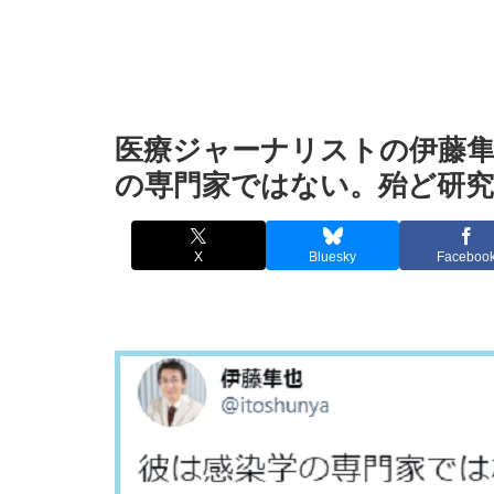
医療ジャーナリストの伊藤隼
の専門家ではない。殆ど研
X
Bluesky
Faceboo