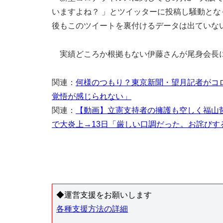
いますよね？ 」とツイッターに投稿し騒動と
後もこのツイートを裏付けるデータは出ていな
実績どころか根拠もない伊藤さんが尾身会長
関連：
何様のつもり？東京新聞・望月記者がコ
覚悟が感じられない」
関連：
【動画】立憲支持者の擁護も空しく福山
で大炎上→13日「厳しい口調だった。お詫びす
◆運営支援をお願いします
各種支援方法の詳細