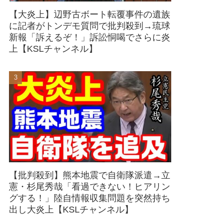
【大炎上】辺野古ボート転覆事件の遺族
に記者がトンデモ質問で批判殺到→琉球
新報「訴えるぞ！」訴訟恫喝でさらに炎
上【KSLチャンネル】
【批判殺到】熊本地震で自衛隊派遣→立
憲・杉尾秀哉「看過できない！ヒアリン
グする！」陸自情報収集問題を突然持ち
出し大炎上【KSLチャンネル】