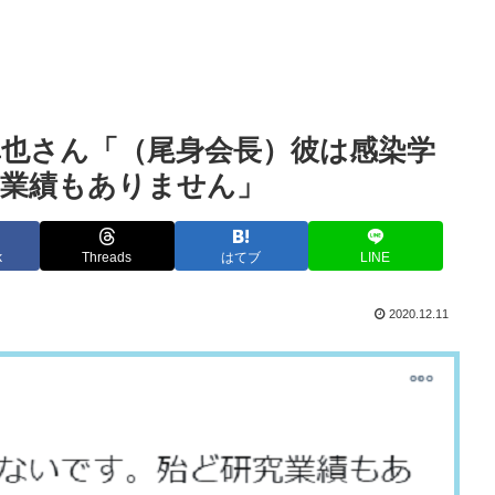
也さん「（尾身会長）彼は感染学
究業績もありません」
k
Threads
はてブ
LINE
2020.12.11