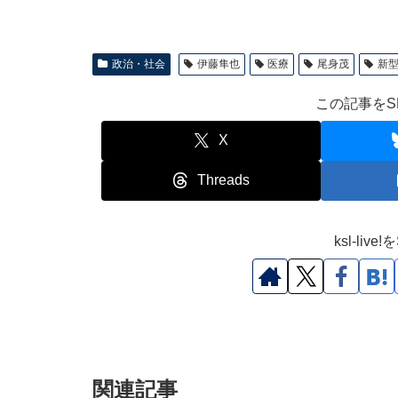
政治・社会
伊藤隼也
医療
尾身茂
新
この記事をS
X
Threads
ksl-li
関連記事