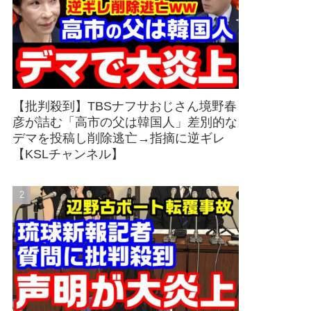
【批判殺到】TBSナフサおじさん境野春
彦が詰む「高市の父は韓国人」差別的な
デマを投稿し削除逃亡→指摘に逆ギレ
【KSLチャンネル】