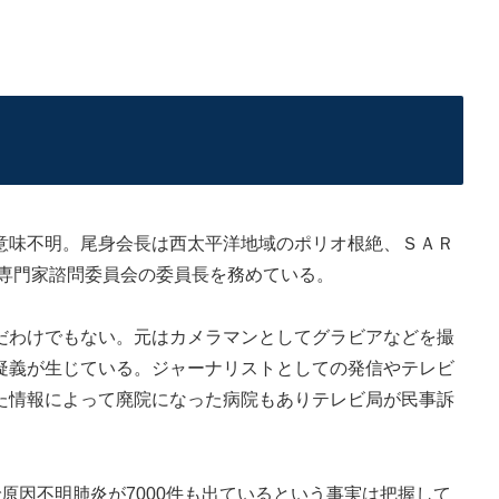
味不明。尾身会長は西太平洋地域のポリオ根絶、ＳＡＲ
部専門家諮問委員会の委員長を務めている。
わけでもない。元はカメラマンとしてグラビアなどを撮
疑義が生じている。ジャーナリストとしての発信やテレビ
た情報によって廃院になった病院もありテレビ局が民事訴
因不明肺炎が7000件も出ているという事実は把握して