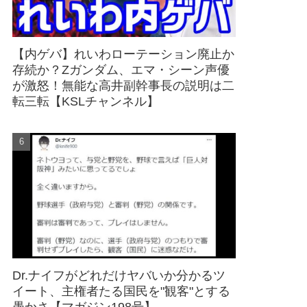
【内ゲバ】れいわローテーション廃止か
存続か？Zガンダム、エマ・シーン声優
が激怒！無能な高井副幹事長の説明は二
転三転【KSLチャンネル】
Dr.ナイフがどれだけヤバいか分かるツ
イート、主権者たる国民を"観客"とする