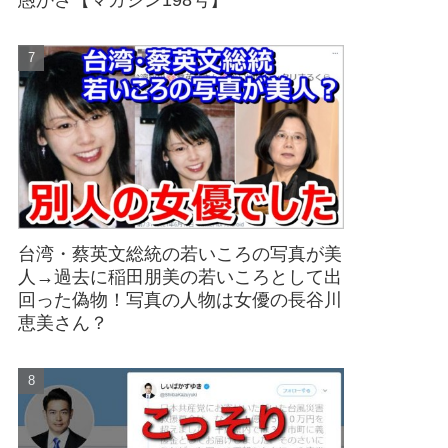
愚かさ【マガジン198号】
台湾・蔡英文総統の若いころの写真が美
人→過去に稲田朋美の若いころとして出
回った偽物！写真の人物は女優の長谷川
恵美さん？