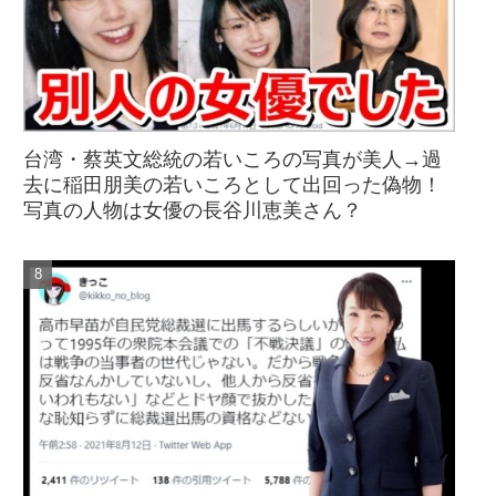
台湾・蔡英文総統の若いころの写真が美人→過
去に稲田朋美の若いころとして出回った偽物！
写真の人物は女優の長谷川恵美さん？