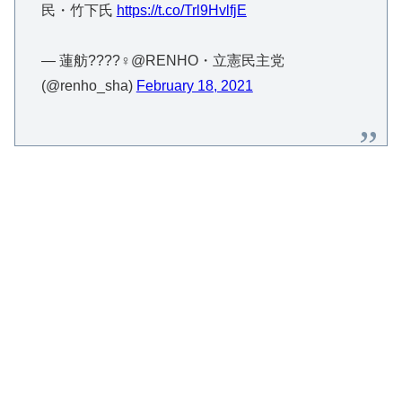
民・竹下氏
https://t.co/Trl9HvlfjE
— 蓮舫????‍♀️@RENHO・立憲民主党
(@renho_sha)
February 18, 2021