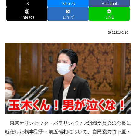
X
Bluesky
Facebook
Threads
はてブ
LINE
2021.02.18
東京オリンピック・パラリンピック組織委員会の会長に
就任した橋本聖子・前五輪相について、自民党の竹下亘・