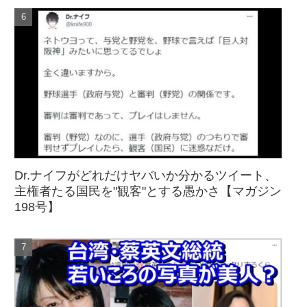
Dr.ナイフがどれだけヤバいか分かるツイート、
主権者たる国民を"観客"とする愚かさ【マガジン
198号】