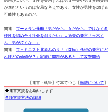
結果がコレだ。女性を登用すれば男女平等や男女共同参画
が進むというのは安易な考えであり、女性が男性を虐げる
可能性もあるのだ。
関連：
ブーメラン蓮舫「男だから。女だから。ではなく多
様性を認め合う社会を創りたい」→過去の発言「玉木く
ん！男が泣くな！」
関連：
フェミニスト北原みのり「（森氏）孫娘の発言にど
れほどの価値が？」家族に問題があるとして攻撃開始
【運営・執筆】竹本てつじ【
転載について
】
◆運営支援をお願いします
各種支援方法の詳細