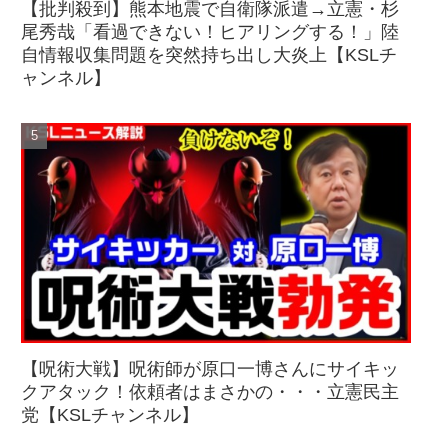
【批判殺到】熊本地震で自衛隊派遣→立憲・杉
尾秀哉「看過できない！ヒアリングする！」陸
自情報収集問題を突然持ち出し大炎上【KSLチ
ャンネル】
【呪術大戦】呪術師が原口一博さんにサイキッ
クアタック！依頼者はまさかの・・・立憲民主
党【KSLチャンネル】