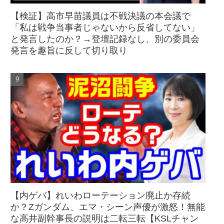
【検証】高市早苗議員は不戦決議の本会議で
「私は戦争当事者じゃないから反省してない」
と発言したのか？→登壇記録なし、別の委員会
発言を趣旨に反して切り取り
【内ゲバ】れいわローテーション廃止か存続
か？Zガンダム、エマ・シーン声優が激怒！無能
な高井副幹事長の説明は二転三転【KSLチャン