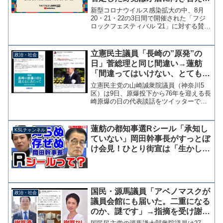
沈黙【マガジン121号】
新型コロナウイルス感染拡大の中、8月
20・21・22の3日間で開催された「フジ
ロックフェスティバル '21」に対する賛否
両論がネット上で議論の的となってい
る。 筆者の考えとしては東京オリンピ
ックが無事終了したこともあり、民間で
立憲民主議員「長崎の”原発”の
政治・社会
やるフジロック...
日」菅総理と同じ間違い→蓮舫
「間違ってはいけない、とても大
切にしなくてはいけない言葉があ
立憲民主党の山崎誠衆院議員（神奈川5
ります」
区）は9日、原爆投下から76年を迎える長
崎原爆の日の代表談話をツイッターで引
用した際に、誤って「長崎の原発の日」
と投稿した。 6日の広島平和記念式典で
は、菅総理が"原爆"を"原発"と言い間違え
蓮舫の都知事選Rシール「承知し
KSLチャンネル
訂正したこと...
ていない」岡田幹事長がすっとぼ
け会見！ひとり街宣は「生かしき
れなかった」と反省【KSLチャン
ネル】
国民・源馬議員「アベノマスクが
政治・社会
議員会館にも届いた。二重になる
のか、謎です」→指摘を受け謝罪
「配布方法を理解していませんで