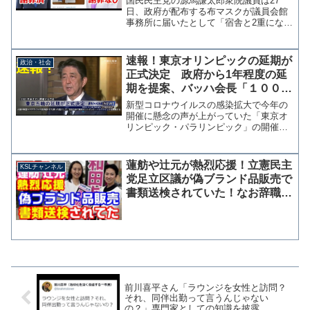
国民民主党の源馬謙太郎衆院議員は27
した。勉強します」
日、政府が配布する布マスクが議員会館
事務所に届いたとして「宿舎と2重になる
のか、謎です」と投稿した。源馬氏は政
府の布マスクが日本郵便の配達地域指定
郵便で配布可能な場所に全て届くように
速報！東京オリンピックの延期が
政治・社会
なってることを把握して...
正式決定 政府から1年程度の延
期を提案、バッハ会長「１００％
同意する」総理「人類が新型コロ
新型コロナウイルスの感染拡大で今年の
ナに打ち勝った証として開催す
開催に懸念の声が上がっていた「東京オ
リンピック・パラリンピック」の開催延
る」
期が正式に決定した。 24日夜に安倍総
理とＩＯＣバッハ会長との電話会談が行
われ、政府側から東京五輪の開催を1年程
蓮舫や辻元が熱烈応援！立憲民主
KSLチャンネル
度延期することが提案...
党足立区議が偽ブランド品販売で
書類送検されていた！なお辞職は
否定
前川喜平さん「ラウンジを女性と訪問？
それ、同伴出勤って言うんじゃない
の？」専門家としての知識を披露