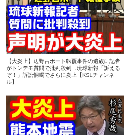
【大炎上】辺野古ボート転覆事件の遺族に記者
がトンデモ質問で批判殺到→琉球新報「訴える
ぞ！」訴訟恫喝でさらに炎上【KSLチャンネ
ル】