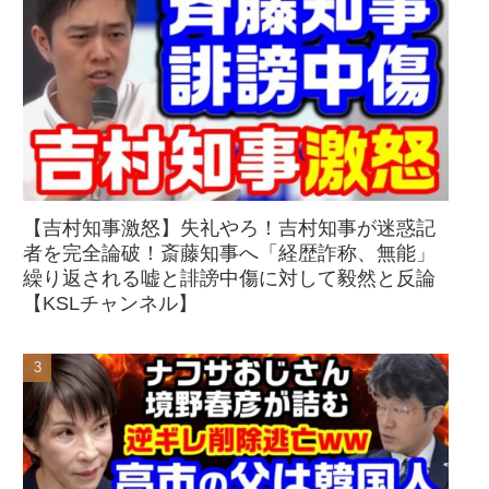
【吉村知事激怒】失礼やろ！吉村知事が迷惑記
者を完全論破！斎藤知事へ「経歴詐称、無能」
繰り返される嘘と誹謗中傷に対して毅然と反論
【KSLチャンネル】