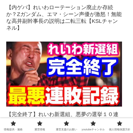
【内ゲバ】れいわローテーション廃止か存続
か？Zガンダム、エマ・シーン声優が激怒！無能
な高井副幹事長の説明は二転三転【KSLチャン
ネル】
【完全終了】れいわ新選組、悪夢の選挙１０連
敗！大石晃子・八幡愛ら無能幹部の応援が激し
く票を削る最悪の展開へ【KSLチャンネル】
情報提供・連絡
運営情報
運営支援のお願い
youtubeチャンネル
個人情報保護方針