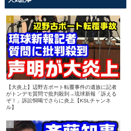
【大炎上】辺野古ボート転覆事件の遺族に記者
がトンデモ質問で批判殺到→琉球新報「訴える
ぞ！」訴訟恫喝でさらに炎上【KSLチャンネ
ル】