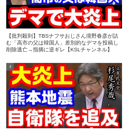
【批判殺到】TBSナフサおじさん境野春彦が詰
む「高市の父は韓国人」差別的なデマを投稿し
削除逃亡→指摘に逆ギレ【KSLチャンネル】