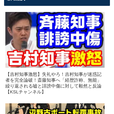
【吉村知事激怒】失礼やろ！吉村知事が迷惑記
者を完全論破！斎藤知事へ「経歴詐称、無能」
繰り返される嘘と誹謗中傷に対して毅然と反論
【KSLチャンネル】