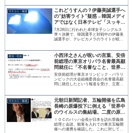
これどうすんの？伊藤美誠選手へ
マスコミ・報道
の”妨害ライト”疑惑→韓国メディ
アではなく日本テレビ「スッキ
リ！」のクルー
7月28日に行われた卓球女子シングルス
準々決勝で、韓国選手と対戦中の伊藤美
誠選手が、テレビカメラのライトが眩し
いと審判にアピールしていた問題で、そ
の真相がデイリー新潮によって報じられ
ている。ネット上では韓国メディアによ
小西洋之さんが呪いの言葉、安倍
政治・社会
る妨害工作を疑う声が多...
前総理の東京オリパラ名誉最高顧
問就任に「不名誉なこと、世界の
人たちが日本政治を軽蔑すること
安倍前総理が東京オリンピック・パラリ
祈りたい」
ンピックの大会組織委員会の名誉最高顧
問に就任したという報道を受け、立憲民
主党の小西洋之参院議員は7日ツイッター
で「限りなく世界に対して不名誉なこと
だ。せめて、世界の人たちが日本国民で
元朝日新聞記者、五輪開催を広島
マスコミ・報道
はなく日本政治を軽蔑す...
長崎の原爆投下に例える「世界中
のウイルスの集結場。二度の原爆
同様歴史に残る」
ＩＯＣのバッハ会長が日本を訪れ菅義偉
総理と会談、観客を入れての東京五輪開
催への連携を確認した。これに対して元