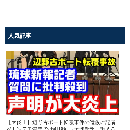
人気記事
【大炎上】辺野古ボート転覆事件の遺族に記者
がトンデモ質問で批判殺到→琉球新報「訴える