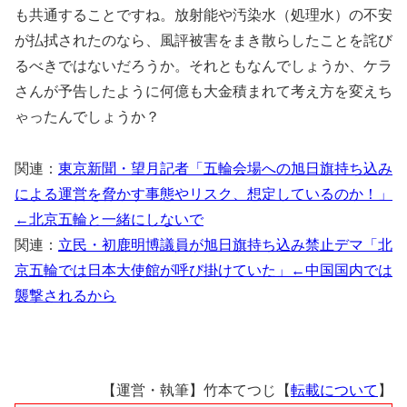
も共通することですね。放射能や汚染水（処理水）の不安
が払拭されたのなら、風評被害をまき散らしたことを詫び
るべきではないだろうか。それともなんでしょうか、ケラ
さんが予告したように何億も大金積まれて考え方を変えち
ゃったんでしょうか？
関連：
東京新聞・望月記者「五輪会場への旭日旗持ち込み
による運営を脅かす事態やリスク、想定しているのか！」
←北京五輪と一緒にしないで
関連：
立民・初鹿明博議員が旭日旗持ち込み禁止デマ「北
京五輪では日本大使館が呼び掛けていた」←中国国内では
襲撃されるから
【運営・執筆】竹本てつじ【
転載について
】