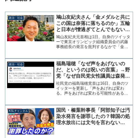
鳩山友紀夫さん「金メダルと共に
政治・社会
この国は奈落に落ちるのか」五輪
と日本が憎過ぎてとんでもないこ
とを言い出す
鳩山友紀夫元首相は1日、自身のツイッタ
ーで東京オリンピック組織委員会の武藤
事務総長の発言を批判するなかで「金メ
ダルと共にこの国は奈落に落ちるのか」
と投稿した。東京のコロナ感染者が五輪
を行えば増えると予想された以上に急増
福島瑞穂「なぜ声をあげないの
政治・社会
している。それに関して...
だ、というのは呪いの言葉」→野
党「なぜ自民党女性議員は森発言
に声を上げないのか」為末大「沈
社民党の福島瑞穂党首は16日、自身のツ
黙は賛同であると言われ、強く反
イッターを更新し「声をあげれば変わ
る。声をあげれば変わる可能性がある。
省」
「声を上げても変わらない」「なぜ声を
あげないのだ」というのは呪いの言葉。
変わるのだ！」と投稿した。声をあげれ
国民・榛葉幹事長「阿部知子は汚
KSLチャンネル
ば変わる。声をあげれば変...
染水発言を謝罪したの？韓国の処
理水放出には文句を言わない
の？」一部野党議員による風評被
害拡大に苦言