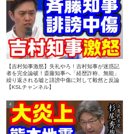
【吉村知事激怒】失礼やろ！吉村知事が迷惑記
者を完全論破！斎藤知事へ「経歴詐称、無能」
繰り返される嘘と誹謗中傷に対して毅然と反論
【KSLチャンネル】