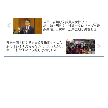
朝日新聞記者のジャーナリスト・佐藤章
氏は五輪開催を原爆投下に例え「これで
五輪やったら日本は世界中のウイルスの
集結場。二度の原爆同様歴...
自民・宮崎政久議員が女性セブンに抗
議！知人男性を「沖縄半グレリーダー疑
惑男性」と掲載、記事全般が男性と無関
係
野党合同「桜を見る会追及街宣」が大失
敗に終わる！集まったのはマスコミが大
半、田村智子のビラ配りは冷たくスルー