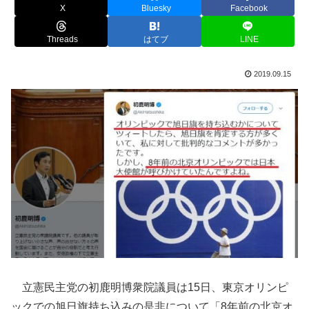
X
Bluesky
Facebook
Threads
はてブ
LINE
2019.09.15
立憲民主党の初鹿明博衆院議員は15日、東京オリンピ
ックでの旭日旗持ち込みの是非について「8年前の北京オ