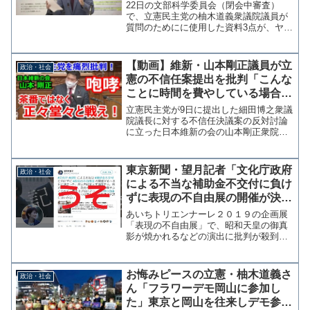
判明
22日の文部科学委員会（閉会中審査）
で、立憲民主党の柚木道義衆議院議員が
質問のためにに使用した資料3点が、ヤフ
ーニュースをプリントアウトしたもので
あることが本人のSNS投稿で判明した。
明日13:30～文部科学委員会にて#国会質
【動画】維新・山本剛正議員が立
政治・社会
問 に立ちます...
憲の不信任案提出を批判「こんな
ことに時間を費やしている場合
か。正々堂々と選挙で政策論争
立憲民主党が9日に提出した細田博之衆議
を」
院議長に対する不信任決議案の反対討論
に立った日本維新の会の山本剛正衆院議
員が、「何のために国会に来ているの
か」「こんなことに時間を費やしている
場合ではない」と立憲民主党による不信
東京新聞・望月記者「文化庁政府
政治・社会
任決議案提出を厳しく糾弾...
による不当な補助金不交付に負け
ずに表現の不自由展の開催が決ま
った」←不交付と中止は無関係
あいちトリエンナーレ２０１９の企画展
「表現の不自由展」で、昭和天皇の御真
影が焼かれるなどの演出に批判が殺到、
脅迫を受けるなどして中止となっていた
問題。実行委員会と不自由展の実行委が
３０日、展示内容を変更しないままでの
お悔みピースの立憲・柚木道義さ
政治・社会
展示再開で合意した。 こ...
ん「フラワーデモ岡山に参加し
た」東京と岡山を往来しデモ参加