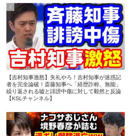
【吉村知事激怒】失礼やろ！吉村知事が迷惑記
者を完全論破！斎藤知事へ「経歴詐称、無能」
繰り返される嘘と誹謗中傷に対して毅然と反論
【KSLチャンネル】