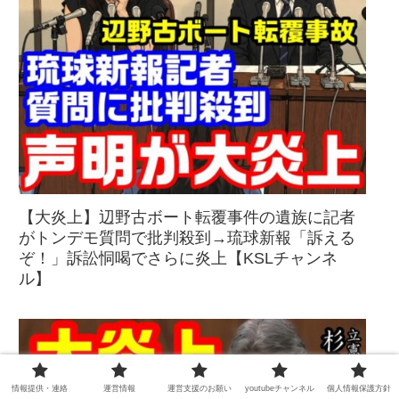
【大炎上】辺野古ボート転覆事件の遺族に記者
がトンデモ質問で批判殺到→琉球新報「訴える
ぞ！」訴訟恫喝でさらに炎上【KSLチャンネ
ル】
情報提供・連絡
運営情報
運営支援のお願い
youtubeチャンネル
個人情報保護方針