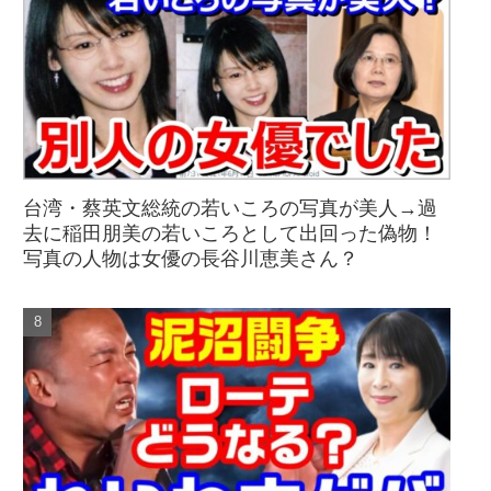
台湾・蔡英文総統の若いころの写真が美人→過
去に稲田朋美の若いころとして出回った偽物！
写真の人物は女優の長谷川恵美さん？