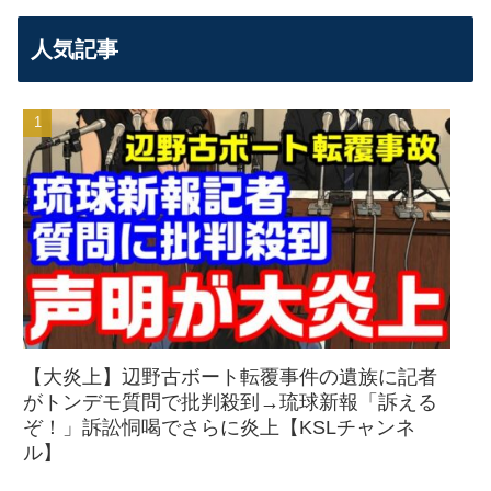
人気記事
【大炎上】辺野古ボート転覆事件の遺族に記者
がトンデモ質問で批判殺到→琉球新報「訴える
ぞ！」訴訟恫喝でさらに炎上【KSLチャンネ
ル】