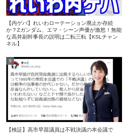
【内ゲバ】れいわローテーション廃止か存続
か？Zガンダム、エマ・シーン声優が激怒！無能
な高井副幹事長の説明は二転三転【KSLチャン
ネル】
【検証】高市早苗議員は不戦決議の本会議で