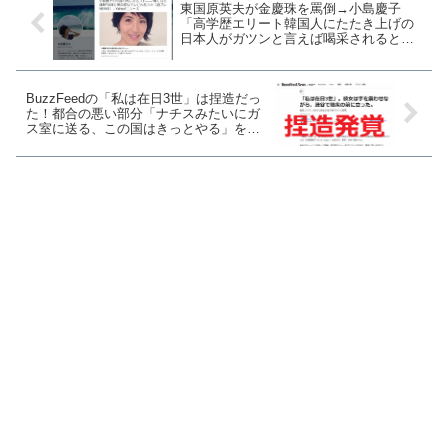
東国原英夫が金慶珠を罵倒→小島慶子
「高学歴エリート韓国人にたたき上げの
日本人がガツンと言えば喝采されると踏
んだのかな」これこそ差別
BuzzFeedの「私は在日3世」は捏造だっ
た！都合の悪い部分「ナチスみたいにガ
ス室に送る、この国はきっとやる」をカ
ットしてつなぎ合わせ