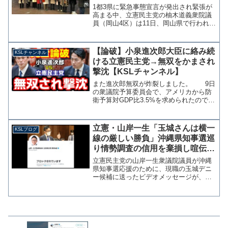
を報告
1都3県に緊急事態宣言が発出され緊張が
高まる中、立憲民主党の柚木道義衆院議
員（岡山4区）は11日、岡山県で行われた
「フラワーデモおかやま」に参加した。
柚木氏は13日の衆議院内閣委員会で質問
に立つため、デモ終了後に新幹線で東京
【論破】小泉進次郎大臣に絡み続
KSLチャンネル
に向かったという...
ける立憲民主党→無双をかまされ
撃沈【KSLチャンネル】
また進次郎無双が炸裂しました。 9日
の衆議院予算委員会で、アメリカから防
衛予算対GDP比3.5%を求められたのでは
ないかと執拗に問い質す立憲民主党の後
藤祐一議員を、小泉進次郎防衛大臣がフ
ルボッコにしています。イメージ最悪の
立憲・山岸一生「玉城さんは横一
KSLブログ
男を使う立憲 ど...
線の厳しい勝負」沖縄県知事選巡
り情勢調査の信用を棄損し喧伝す
る悪質性【マガジン187号】
立憲民主党の山岸一生衆議院議員が沖縄
県知事選応援のために、現職の玉城デニ
ー候補に送ったビデオメッセージが、情
勢調査の信用を貶めているのではないか
と一部で物議を醸している。山岸一生よ
り、沖縄県知事選を戦う #玉城デニー
@tamakidenn...