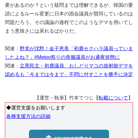
要があるのか？という疑問までは理解できるが、韓国の要
請によるルール変更に日本の国会議員が賛同しているのは
問題だろう。その議論の過程でこのようなデマを用いてし
まう悪辣さには呆れるばかりだ。
関連：
野党が沈黙！金子恵美「初鹿セクハラ議員っていま
したよね？」#Metoo祭りの喪服議員がお通夜状態に
関連：
立憲民主・初鹿議員、おしどりマコの放射能デマを
認めるも「今までは今まで」不問に付すことを勝手に決定
【運営・執筆】竹本てつじ【
転載について
】
◆運営支援をお願いします
各種支援方法の詳細