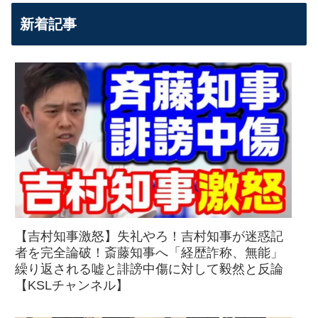
新着記事
【吉村知事激怒】失礼やろ！吉村知事が迷惑記
者を完全論破！斎藤知事へ「経歴詐称、無能」
繰り返される嘘と誹謗中傷に対して毅然と反論
【KSLチャンネル】