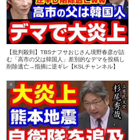
【批判殺到】TBSナフサおじさん境野春彦が詰
む「高市の父は韓国人」差別的なデマを投稿し
削除逃亡→指摘に逆ギレ【KSLチャンネル】