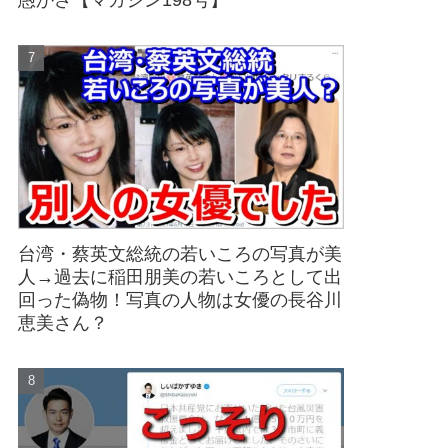
愚かさ【マガジン198号】
台湾・蔡英文総統の若いころの写真が美
人→過去に稲田朋美の若いころとして出
回った偽物！写真の人物は女優の長谷川
恵美さん？