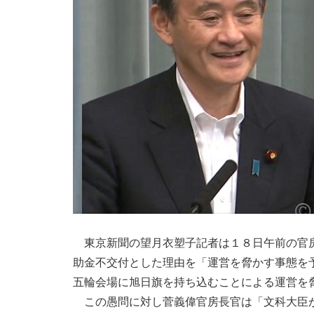
東京新聞の望月衣塑子記者は１８日午前の官房
助金不交付とした理由を「運営を脅かす事態を
五輪会場に旭日旗を持ち込むことによる運営を
この愚問に対し菅義偉官房長官は「文科大臣が