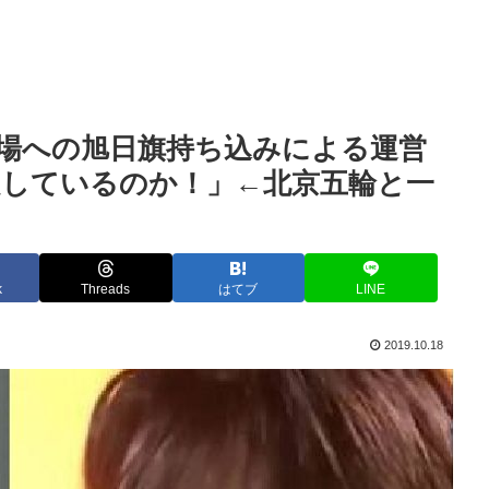
場への旭日旗持ち込みによる運営
定しているのか！」←北京五輪と一
k
Threads
はてブ
LINE
2019.10.18