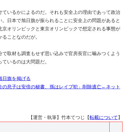
ているかによるのだ。それも安全上の理由であって政治
い。日本で旭日旗が振られることに安全上の問題があると
北京オリンピックと東京オリンピックで想定される事態が
かることなのだが。
で取材も調査もせず思い込みで官房長官に噛みつくよう
っているのは大問題だ。
旭日旗を掲げる
走の息子は安倍の秘書、孫はレイプ犯」削除逃亡←ネット
【運営・執筆】竹本てつじ【
転載について
】