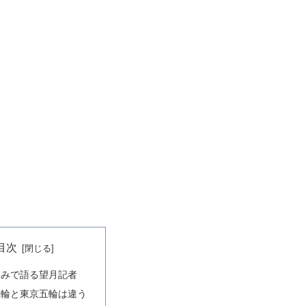
目次
込みで語る望月記者
五輪と東京五輪は違う