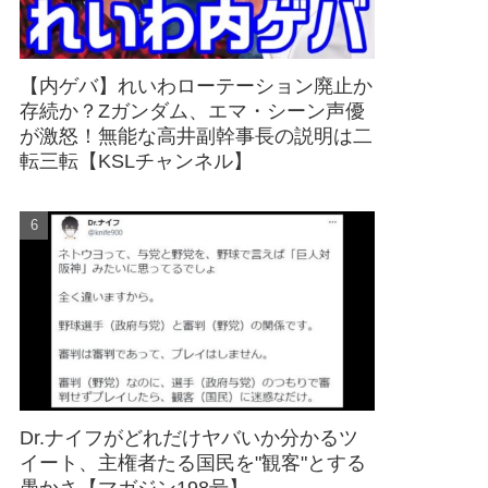
【内ゲバ】れいわローテーション廃止か
存続か？Zガンダム、エマ・シーン声優
が激怒！無能な高井副幹事長の説明は二
転三転【KSLチャンネル】
Dr.ナイフがどれだけヤバいか分かるツ
イート、主権者たる国民を"観客"とする