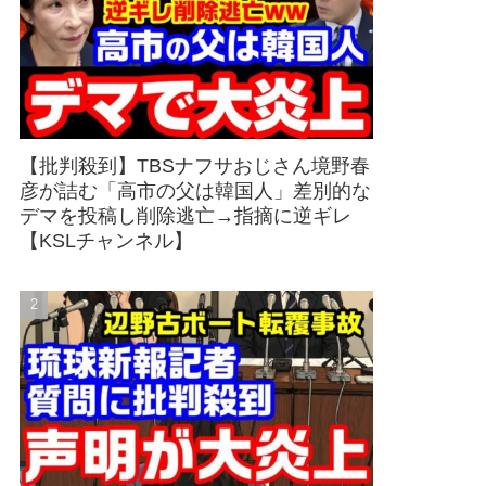
【批判殺到】TBSナフサおじさん境野春
彦が詰む「高市の父は韓国人」差別的な
デマを投稿し削除逃亡→指摘に逆ギレ
【KSLチャンネル】