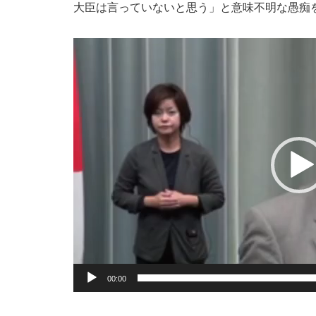
大臣は言っていないと思う」と意味不明な愚痴
動
画
プ
レ
ー
ヤ
ー
00:00