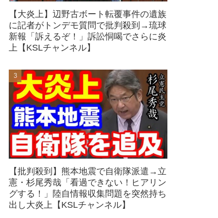
【大炎上】辺野古ボート転覆事件の遺族
に記者がトンデモ質問で批判殺到→琉球
新報「訴えるぞ！」訴訟恫喝でさらに炎
上【KSLチャンネル】
【批判殺到】熊本地震で自衛隊派遣→立
憲・杉尾秀哉「看過できない！ヒアリン
グする！」陸自情報収集問題を突然持ち
出し大炎上【KSLチャンネル】