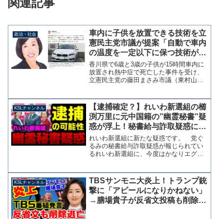
関連記事
車内に子供を放置できる技術を立
政治・社会
憲民主党市議が提案「自動で車内
の温度を一定以下に保つ技術がで
きないだろうか」
香川県で6歳と3歳の子供が15時間車内に
放置され熱中症で死亡した事件を受け、
立憲民主党の藤田まさみ市議（東村山
市）は5日、自身のツイッターで「いくら
注意しても、放置した人を厳罰にしても
なくならない。自動運転車もいいが、自
【逮捕確定？】れいわ新選組の櫛
KSLチャンネル
動で車内の温度を一定...
渕万里に元中国籍の”幽霊秘書”疑
惑が浮上！秘書給与詐取疑惑に新
展開【KSLチャンネル】
れいわ新選組に新たな疑惑です。 党ぐ
るみの秘書給与詐取疑惑が報じられてい
るれいわ新選組に、今度はかなりエグイ
ケースの幽霊秘書疑惑をデイリー新潮が
報じています。れいわ新選組に新たな
「秘書問題」が浮上 大石晃子氏の“元相
TBSサンモニ大炎上！トランプ銃
KSLチャンネル
棒”櫛渕万里前衆院議員の...
撃に「アピールになりかねない」
→膳場貴子が反省文投稿も削除逃
亡【KSLチャンネル】