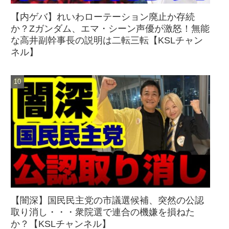
【内ゲバ】れいわローテーション廃止か存続
か？Zガンダム、エマ・シーン声優が激怒！無能
な高井副幹事長の説明は二転三転【KSLチャン
ネル】
【闇深】国民民主党の市議選候補、突然の公認
取り消し・・・衆院選で連合の機嫌を損ねた
か？【KSLチャンネル】