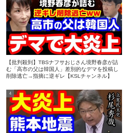
【批判殺到】TBSナフサおじさん境野春彦が詰
む「高市の父は韓国人」差別的なデマを投稿し
削除逃亡→指摘に逆ギレ【KSLチャンネル】