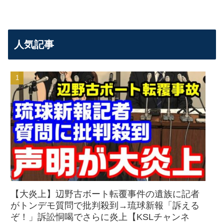
人気記事
【大炎上】辺野古ボート転覆事件の遺族に記者
がトンデモ質問で批判殺到→琉球新報「訴える
ぞ！」訴訟恫喝でさらに炎上【KSLチャンネ