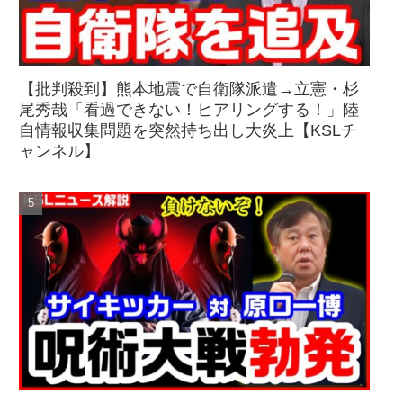
【批判殺到】熊本地震で自衛隊派遣→立憲・杉
尾秀哉「看過できない！ヒアリングする！」陸
自情報収集問題を突然持ち出し大炎上【KSLチ
ャンネル】