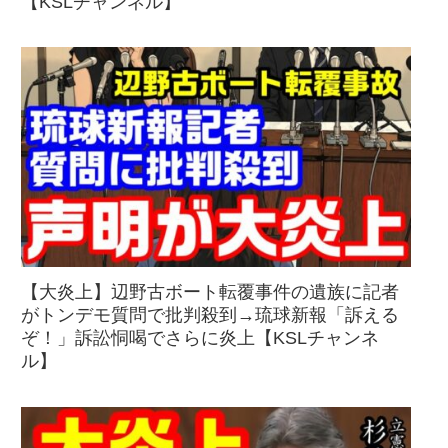
【KSLチャンネル】
【大炎上】辺野古ボート転覆事件の遺族に記者
がトンデモ質問で批判殺到→琉球新報「訴える
ぞ！」訴訟恫喝でさらに炎上【KSLチャンネ
ル】