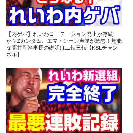
【内ゲバ】れいわローテーション廃止か存続
か？Zガンダム、エマ・シーン声優が激怒！無能
な高井副幹事長の説明は二転三転【KSLチャン
ネル】