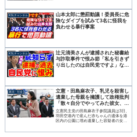
山本太郎に懲罰動議！委員長に危
KSLチャンネル
険なダイブを試みて3名に怪我を
負わせる暴行事案
辻元清美さんが逮捕された秘書給
KSLチャンネル
与詐取事件で恨み節「私を引きず
り出したのは自民党ですよ」なぜ
か事件を美談のように語り始める
立憲・田島麻衣子、乳児を殺害し
政治・社会
遺棄した母親を擁護して政権批判
「散々自分でやってみた彼女、菅
政権も気付くべき」
立憲民主党の田島麻衣子参院議員は3日、
羽田空港内で産んだ赤ちゃんの遺体を港
区内の公園に埋め遺棄した容疑者の女性
に関して「まずは散々自分でやってみた
であろう彼女」と擁護して「その上で政
府がセーフティネットでお支えすると繰