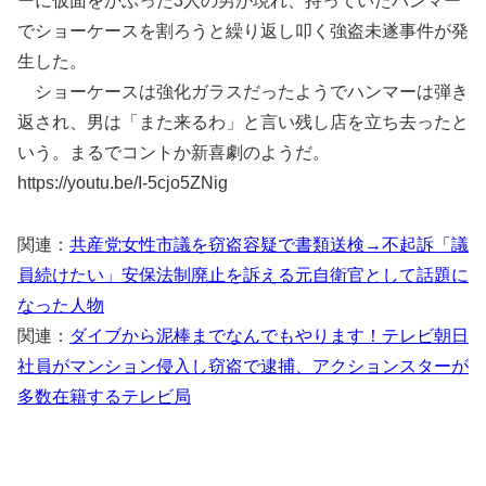
ーに仮面をかぶった3人の男が現れ、持っていたハンマー
でショーケースを割ろうと繰り返し叩く強盗未遂事件が発
生した。
ショーケースは強化ガラスだったようでハンマーは弾き
返され、男は「また来るわ」と言い残し店を立ち去ったと
いう。まるでコントか新喜劇のようだ。
https://youtu.be/I-5cjo5ZNig
関連：
共産党女性市議を窃盗容疑で書類送検→不起訴「議
員続けたい」安保法制廃止を訴える元自衛官として話題に
なった人物
関連：
ダイブから泥棒までなんでもやります！テレビ朝日
社員がマンション侵入し窃盗で逮捕、アクションスターが
多数在籍するテレビ局