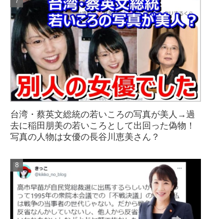
台湾・蔡英文総統の若いころの写真が美人→過
去に稲田朋美の若いころとして出回った偽物！
写真の人物は女優の長谷川恵美さん？