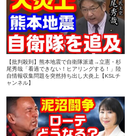
【批判殺到】熊本地震で自衛隊派遣→立憲・杉
尾秀哉「看過できない！ヒアリングする！」陸
自情報収集問題を突然持ち出し大炎上【KSLチ
ャンネル】