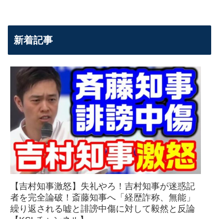
新着記事
【吉村知事激怒】失礼やろ！吉村知事が迷惑記
者を完全論破！斎藤知事へ「経歴詐称、無能」
繰り返される嘘と誹謗中傷に対して毅然と反論