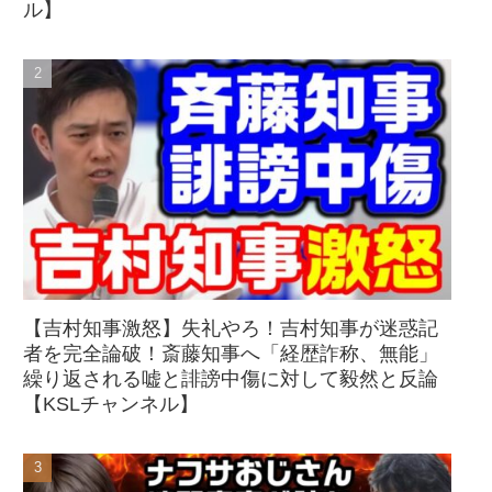
ル】
【吉村知事激怒】失礼やろ！吉村知事が迷惑記
者を完全論破！斎藤知事へ「経歴詐称、無能」
繰り返される嘘と誹謗中傷に対して毅然と反論
【KSLチャンネル】