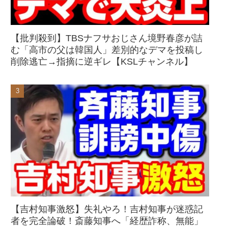
【批判殺到】TBSナフサおじさん境野春彦が詰
む「高市の父は韓国人」差別的なデマを投稿し
削除逃亡→指摘に逆ギレ【KSLチャンネル】
【吉村知事激怒】失礼やろ！吉村知事が迷惑記
者を完全論破！斎藤知事へ「経歴詐称、無能」