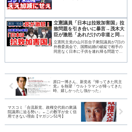
も執拗なヤジが続き委員長が注意
立憲議員「日本は拉致加害国」拉
政治・社会
致問題を引き合いに暴言→茂木大
臣が激怒「あれだけの非道と同列
に語るな」
立憲民主党の山川百合子衆院議員が7日の
外務委員会で、国際結婚の破綻で相手の
同意なく日本に子供を連れ帰る問題で
「日本は拉致加害国との指摘がある」と
したうえで「北朝鮮による拉致被害を国
際世論を動かすことで解決しようとして
いる我が国にとっては見過...
原口一博さん、新党名『帰ってきた民主
党』を熱望「ウルトラマンが帰ってきた
時、嬉しかったし強かった」
マスコミ「合流新党、政権交代前の衆議
院議席に迫る勢い」←この数字が全く信
用できない理由【マガジン51号】