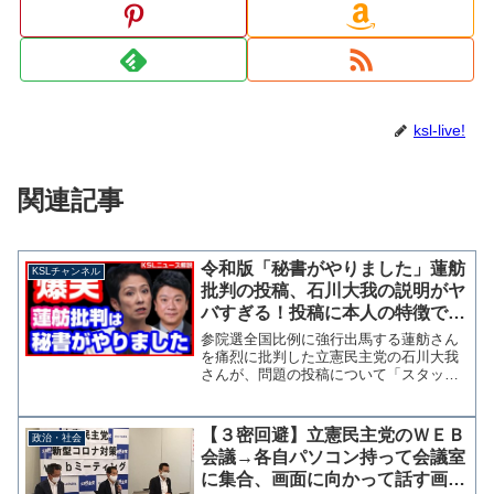
ksl-live!
関連記事
令和版「秘書がやりました」蓮舫
KSLチャンネル
批判の投稿、石川大我の説明がヤ
バすぎる！投稿に本人の特徴でて
るのに？【KSLチャンネル】
参院選全国比例に強行出馬する蓮舫さん
を痛烈に批判した立憲民主党の石川大我
さんが、問題の投稿について「スタッフ
が投稿した」という子供みたいな言い訳
をしています。 スタッフが「他の現職
を落としてまで、再びバッジをつけた
【３密回避】立憲民主党のＷＥＢ
政治・社会
い、なんだかなぁ」とか投稿...
会議→各自パソコン持って会議室
に集合、画面に向かって話す画期