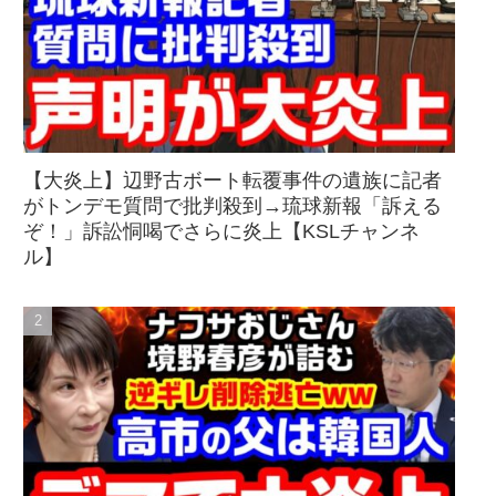
【大炎上】辺野古ボート転覆事件の遺族に記者
がトンデモ質問で批判殺到→琉球新報「訴える
ぞ！」訴訟恫喝でさらに炎上【KSLチャンネ
ル】