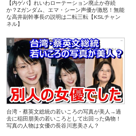
【内ゲバ】れいわローテーション廃止か存続
か？Zガンダム、エマ・シーン声優が激怒！無能
な高井副幹事長の説明は二転三転【KSLチャン
ネル】
台湾・蔡英文総統の若いころの写真が美人→過
去に稲田朋美の若いころとして出回った偽物！
写真の人物は女優の長谷川恵美さん？