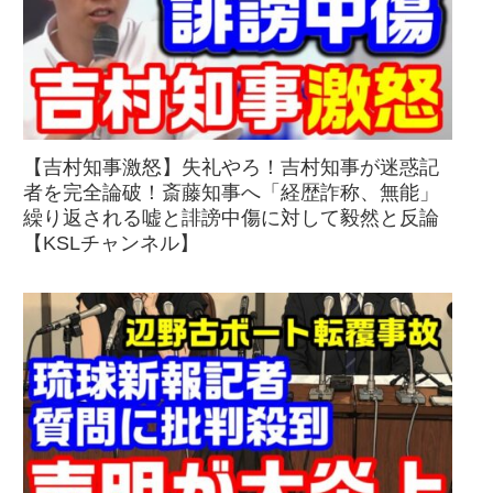
【吉村知事激怒】失礼やろ！吉村知事が迷惑記
者を完全論破！斎藤知事へ「経歴詐称、無能」
繰り返される嘘と誹謗中傷に対して毅然と反論
【KSLチャンネル】