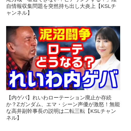
自情報収集問題を突然持ち出し大炎上【KSLチ
ャンネル】
【内ゲバ】れいわローテーション廃止か存続
か？Zガンダム、エマ・シーン声優が激怒！無能
な高井副幹事長の説明は二転三転【KSLチャン
ネル】