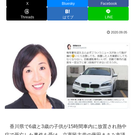
X
Bluesky
Facebook
Threads
はてブ
LINE
2020.09.05
香川県で6歳と3歳の子供が15時間車内に放置され熱中
症で死亡した事件を受け、立憲民主党の藤田まさみ市議