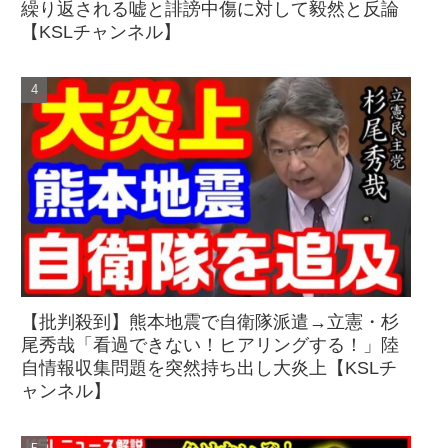
繰り返される嘘と誹謗中傷に対して毅然と反論
【KSLチャンネル】
【批判殺到】熊本地震で自衛隊派遣→立憲・杉
尾秀哉「看過できない！ヒアリングする！」陸
自情報収集問題を突然持ち出し大炎上【KSLチ
ャンネル】