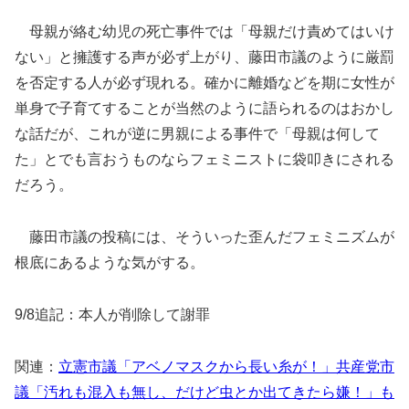
母親が絡む幼児の死亡事件では「母親だけ責めてはいけ
ない」と擁護する声が必ず上がり、藤田市議のように厳罰
を否定する人が必ず現れる。確かに離婚などを期に女性が
単身で子育てすることが当然のように語られるのはおかし
な話だが、これが逆に男親による事件で「母親は何して
た」とでも言おうものならフェミニストに袋叩きにされる
だろう。
藤田市議の投稿には、そういった歪んだフェミニズムが
根底にあるような気がする。
9/8追記：本人が削除して謝罪
関連：
立憲市議「アベノマスクから長い糸が！」共産党市
議「汚れも混入も無し、だけど虫とか出てきたら嫌！」も