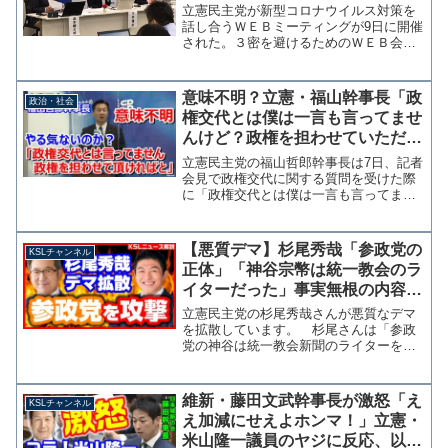
的なシステムだった
立憲民主党が新型コロナウイルス対策を
話し合うＷＥＢミーティングが9日に開催
された。３密を避けるためのＷＥＢ会議
方式と思われるが、メンバーがそれぞれ
パソコンを持って会議室に集まるという
意味不明なものであることが判明した。
意味不明？立憲・福山幹事長「政
政治・社会
党の新型コロナ対策We...
権交代とは僕は一言も言ってませ
んけど？政権を担わせていただけ
ればと」
立憲民主党の福山哲郎幹事長は7日、記者
会見で政権交代に関する質問を受けた際
に「政権交代とは僕は一言も言ってませ
んけど？政権を担わせていただければ
と」と述べた。 ちょっと何言ってるか
意味がわからない。※テロップで6日とな
【悪質デマ】杉尾秀哉「参政党の
KSLチャンネル
っていますが正しくは7...
正体」「神谷宗幣は統一教会のラ
イターだった」事実無根の内容を
拡散【KSLチャンネル】
立憲民主党の杉尾秀哉さんが悪質なデマ
を拡散しています。 杉尾さんは「参政
党の神谷は統一教会新聞のライターをし
ていた」という、れいわ新選組支持者の
投稿を「参政党の正体」として引用拡散
しています。これは、ある人物が書いた
維新・藤田文武幹事長が激怒「え
KSLチャンネル
noteがもとになってい...
え加減にせえよホンマ！」立憲・
米山隆一議員のヤジに反応、以降