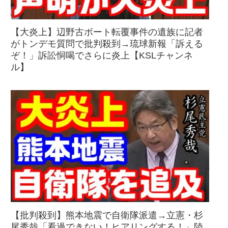
【大炎上】辺野古ボート転覆事件の遺族に記者
がトンデモ質問で批判殺到→琉球新報「訴える
ぞ！」訴訟恫喝でさらに炎上【KSLチャンネ
ル】
【批判殺到】熊本地震で自衛隊派遣→立憲・杉
尾秀哉「看過できない！ヒアリングする！」陸