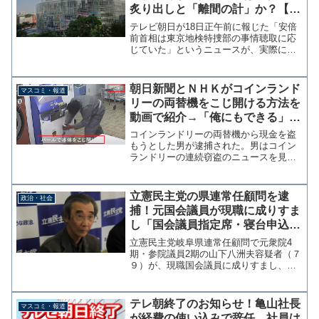
炙り出しと「離間の計」か？【マ
ガジン70号】
テレビ朝日が18日正午前に報じた「安倍
前首相は東京地検特捜部の事情聴取に応
じていた」というニュースが、実際には
そのような事実は無かったとして同日夜
の報道ステーションで謝罪をした。「安
倍前首相、聴取行われた事実なし」…テ
朝日新聞とＮＨＫがコインランド
マスコミ・報道
レ朝が誤報を謝罪 : ...
リーの両替機をこじ開ける方法を
動画で紹介→「俺にもできる」と
挑戦した男を逮捕
コインランドリーの両替機から現金を盗
もうとした男が逮捕された。男はコイン
ランドリーの連続窃盗のニュースを見て
「自分にもできる」と思い両替機をバー
ルでこじ開けようとしたようだ。 なか
なかのお馬鹿さんなのだが、このニュー
立憲民主党の県連常任顧問を逮
政治・社会
スを伝えるテレビ朝日でも...
捕！元国会議員が現職に成りすま
し「国会議員指定席・寝台申込
書」を偽造、新幹線グリーン券を
立憲民主党岐阜県連常任顧問で元衆院4
詐取
期・参院議員2期の山下八洲夫容疑者（７
９）が、現職国会議員に成りすまし、偽
造した「国会議員指定席・寝台申込書」
を提出し新幹線の特急券とグリーン券を
だまし取ったとして逮捕された。「昔が
テレ朝終了のお知らせ！亀山社長
マスコミ・報道
忘れられない」という趣...
が経費の使い込みで辞任、社員は