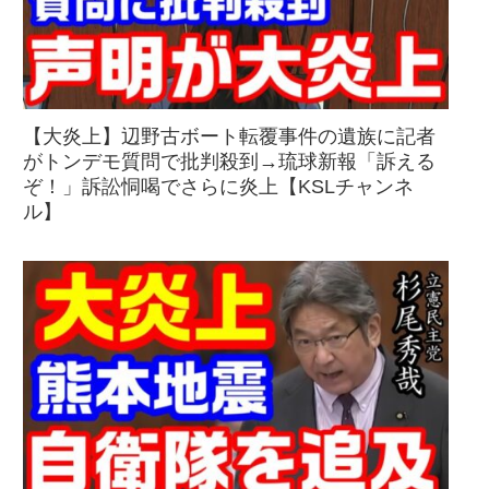
【大炎上】辺野古ボート転覆事件の遺族に記者
がトンデモ質問で批判殺到→琉球新報「訴える
ぞ！」訴訟恫喝でさらに炎上【KSLチャンネ
ル】