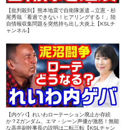
【批判殺到】熊本地震で自衛隊派遣→立憲・杉
尾秀哉「看過できない！ヒアリングする！」陸
自情報収集問題を突然持ち出し大炎上【KSLチ
ャンネル】
【内ゲバ】れいわローテーション廃止か存続
か？Zガンダム、エマ・シーン声優が激怒！無能
な高井副幹事長の説明は二転三転【KSLチャン