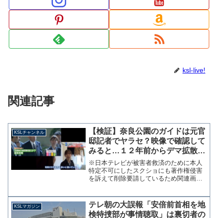
ksl-live!
関連記事
【検証】奈良公園のガイドは元官
KSLチャンネル
邸記者でヤラセ？映像で確認して
みると…１２年前からデマ拡散、
経緯とテレビ朝日の失敗【KSLチ
※日本テレビが被害者救済のために本人
ャンネル】
特定不可にしたスクショにも著作権侵害
を訴えて削除要請しているため関連画像
の一部を削除しました 奈良公園で鹿が
外国人観光客に殴られたり蹴られている
という問題について「攻撃的な観光客の
テレ朝の大誤報「安倍前首相を地
KSLマガジン
方は基本的に見かけない」...
検特捜部が事情聴取」は裏切者の