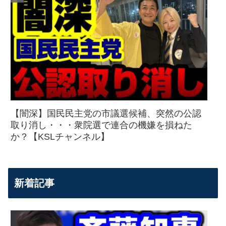
【闇深】国民民主党の市議選候補、突然の公認
取り消し・・・衆院選で連合の機嫌を損ねた
か？【KSLチャンネル】
新着記事