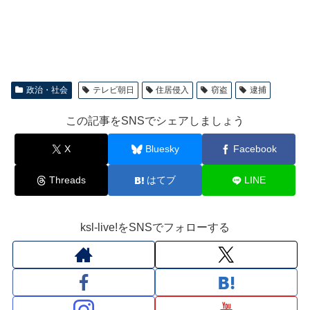
政治・社会
テレビ朝日
住居侵入
窃盗
逮捕
この記事をSNSでシェアしましょう
X
Bluesky
Facebook
Threads
はてブ
LINE
ksl-live!をSNSでフォローする