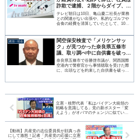
詐欺で逮捕、２階からダイブ、報
道はヤラセ
テレビ朝日は10日、亀山慶二社長が業務
との関連がない出張や、私的なゴルフや
会食の経費を清算していたとして、10日
付けで代表取締役社長を辞任したことを
明らかにした。また、スポーツ局長と対
立し必要な会合に出席させないなどの混
関空保安検査で「メリケンサッ
政治・社会
乱を招いていたことも...
ク」が見つかった奈良県五條市
議、取り調べ中に自供書を破った
容疑で逮捕→なかなか刺激的な人
奈良県五條市で谷勝啓市議が、関西国際
物だった
空港内で警察官から事情聴取を受けた際
に、出頭などを約束した自供書を破った
疑いで逮捕された。谷市議は関西国際空
港の保安検査で、バックからメリケンサ
ックが見つかり凶器携帯の容疑で取り調
べを受けていた。他にも催...
立憲・枝野代表「私はバイデン大統領の
戦略を意識してる」党の新ポスター「変
えよう」がオバマのチェンジに似ている
と指摘され答える
【動画】共産党の志位委員長が顔真っ赤
にして激怒！記者「共産党の応援に立憲