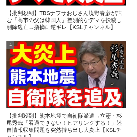
【批判殺到】TBSナフサおじさん境野春彦が詰
む「高市の父は韓国人」差別的なデマを投稿し
削除逃亡→指摘に逆ギレ【KSLチャンネル】
【批判殺到】熊本地震で自衛隊派遣→立憲・杉
尾秀哉「看過できない！ヒアリングする！」陸
自情報収集問題を突然持ち出し大炎上【KSLチ