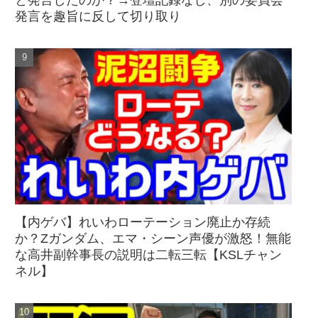
発言を趣旨に反して切り取り
【内ゲバ】れいわローテーション廃止か存続
か？Zガンダム、エマ・シーン声優が激怒！無能
な高井副幹事長の説明は二転三転【KSLチャン
ネル】