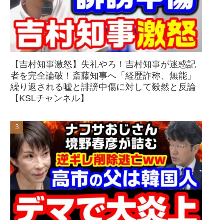
【吉村知事激怒】失礼やろ！吉村知事が迷惑記
者を完全論破！斎藤知事へ「経歴詐称、無能」
繰り返される嘘と誹謗中傷に対して毅然と反論
【KSLチャンネル】