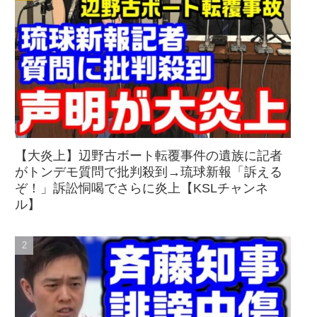
【大炎上】辺野古ボート転覆事件の遺族に記者
がトンデモ質問で批判殺到→琉球新報「訴える
ぞ！」訴訟恫喝でさらに炎上【KSLチャンネ
ル】