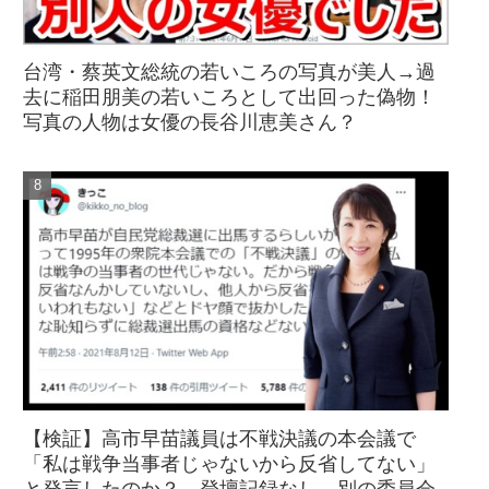
台湾・蔡英文総統の若いころの写真が美人→過
去に稲田朋美の若いころとして出回った偽物！
写真の人物は女優の長谷川恵美さん？
【検証】高市早苗議員は不戦決議の本会議で
「私は戦争当事者じゃないから反省してない」
と発言したのか？→登壇記録なし、別の委員会