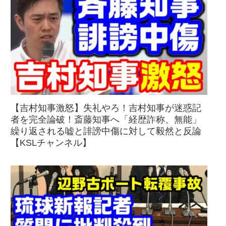
【吉村知事激怒】失礼やろ！吉村知事が迷惑記
者を完全論破！斎藤知事へ「経歴詐称、無能」
繰り返される嘘と誹謗中傷に対して毅然と反論
【KSLチャンネル】