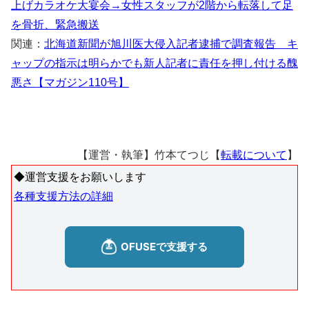
上げカラオケ大宴会→女性スタッフが2階から転落して足
を骨折、緊急搬送
関連：
北海道新聞が旭川医大侵入記者逮捕で調査報告 キ
ャップの指示は明らかでも新人記者に責任を押し付ける醜
悪さ【マガジン110号】
【運営・執筆】竹本てつじ【
転載について
】
◆運営支援をお願いします
各種支援方法の詳細