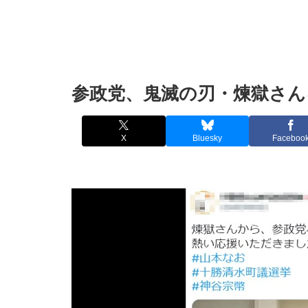
参政党、鬼滅の刃・煉獄さん
X
Bluesky
Faceboo