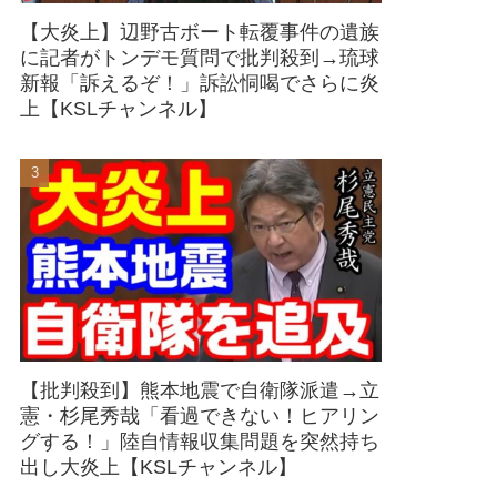
【大炎上】辺野古ボート転覆事件の遺族
に記者がトンデモ質問で批判殺到→琉球
新報「訴えるぞ！」訴訟恫喝でさらに炎
上【KSLチャンネル】
【批判殺到】熊本地震で自衛隊派遣→立
憲・杉尾秀哉「看過できない！ヒアリン
グする！」陸自情報収集問題を突然持ち
出し大炎上【KSLチャンネル】