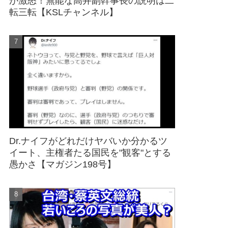
が激怒！無能な高井副幹事長の説明は二
転三転【KSLチャンネル】
Dr.ナイフがどれだけヤバいか分かるツ
イート、主権者たる国民を"観客"とする
愚かさ【マガジン198号】