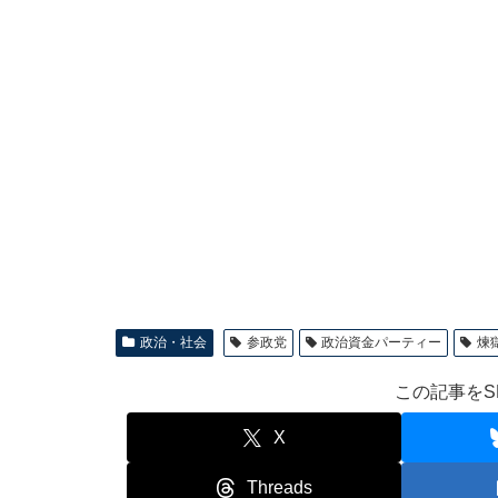
政治・社会
参政党
政治資金パーティー
煉
この記事をS
X
Threads