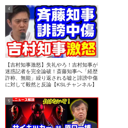
【吉村知事激怒】失礼やろ！吉村知事が
迷惑記者を完全論破！斎藤知事へ「経歴
詐称、無能」繰り返される嘘と誹謗中傷
に対して毅然と反論【KSLチャンネル】