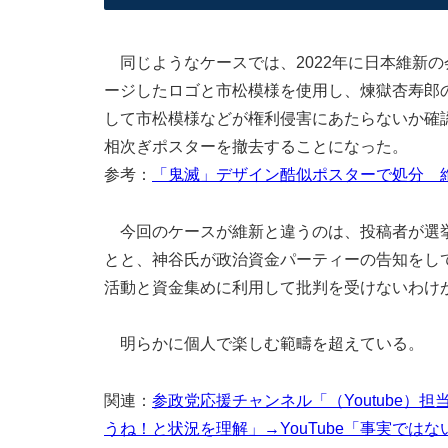
同じようなケースでは、2022年に日本維新
ージしたロゴと市松模様を使用し、煉獄杏寿郎
して市松模様などが権利侵害にあたらないか確
相次ぎポスターを撤去することになった。
参考：
「鬼滅」デザイン酷似ポスターで処分 維
今回のケースが維新と違うのは、投稿者が選挙
とと、神谷氏が政治資金パーティーの告知をし
活動と資金集めに利用して批判を受けないわけ
明らかに個人で楽しむ範疇を超えている。
関連：
参政党応援チャンネル「（Youtube
うね！と状況を理解」→YouTube「事実ではな