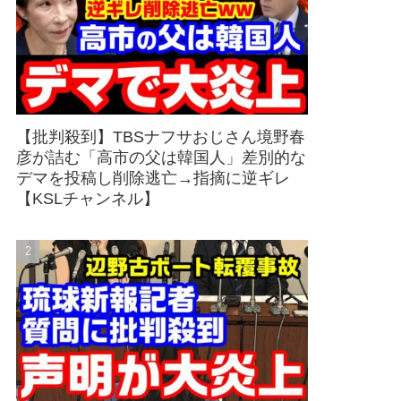
【批判殺到】TBSナフサおじさん境野春
彦が詰む「高市の父は韓国人」差別的な
デマを投稿し削除逃亡→指摘に逆ギレ
【KSLチャンネル】