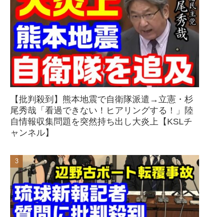
【批判殺到】熊本地震で自衛隊派遣→立憲・杉
尾秀哉「看過できない！ヒアリングする！」陸
自情報収集問題を突然持ち出し大炎上【KSLチ
ャンネル】