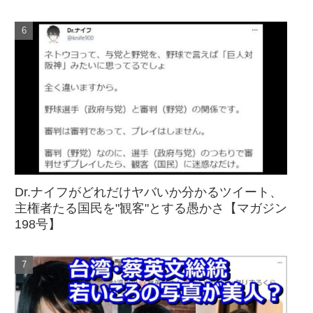
Dr.ナイフがどれだけヤバいか分かるツイート、
主権者たる国民を"観客"とする愚かさ【マガジン
198号】