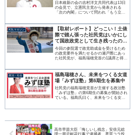
酷評
日本維新の会の吉村洋文共同代表は13日
の会見で、立憲民主党から発表される
「次の内閣」について問われ「もう立憲
民主党による政権は、まっぴらごめんだ
と思っている」「新執行部を見ても完全
に先祖返りしてるメンバーで、新たな可
【取材レポート】どっこい！土俵
KSLマガジン
能性は感じない。そこで次...
際で踏ん張った社民党はいかにし
て国政政党として生き残ったの
か？【マガジン179号】
今回の参院選で政党助成金を受けるため
の政党要件を満たせるかの瀬戸際にあっ
た社民党が、福島瑞穂党首の1議席と得票
率2％以上の条件を満たし土俵際での踏ん
張りを見せた。 選挙を重ねるたびに党
勢は衰退し、野党共闘に参加しても社民
福島瑞穂さん、未来をつくる女道
政治・社会
党はその中で埋没する...
場「みずほ塾」第6期生を募集中
社民党の福島瑞穂党首が主催する政治塾
「みずほ塾」の第6期生の募集が開始され
ている。福島氏曰く、未来をつくる女道
場だとか。夏の参院選で社民党が政党要
件を失いそうなのに。未来をつくる女道
場 「みずほ塾」政治力をつけよう！政
治を変えよう！2022...
高市早苗大臣「悔しいし残念」安倍元総
理一周忌献花行事で逮捕者、悪質コラ投