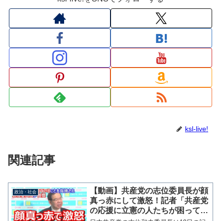
ksl-live!
関連記事
【動画】共産党の志位委員長が顔
政治・社会
真っ赤にして激怒！記者「共産党
の応援に立憲の人たちが困って
る」志位「立憲の誰が言ってる？