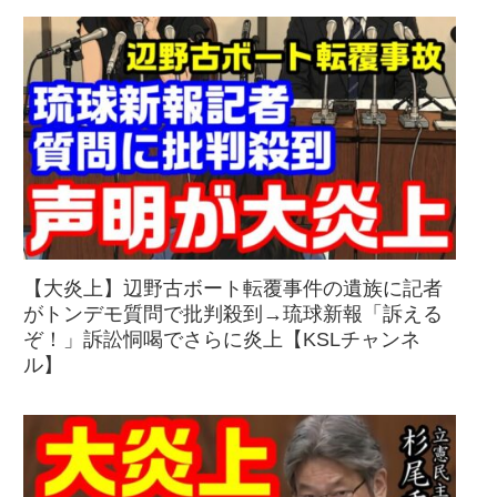
【大炎上】辺野古ボート転覆事件の遺族に記者
がトンデモ質問で批判殺到→琉球新報「訴える
ぞ！」訴訟恫喝でさらに炎上【KSLチャンネ
ル】