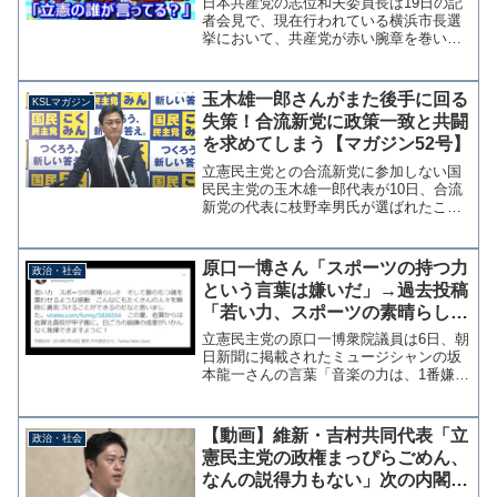
日本共産党の志位和夫委員長は19日の記
そんな質問されても困りますね
者会見で、現在行われている横浜市長選
挙において、共産党が赤い腕章を巻いて
ぇ！」
選挙を手伝うことに山中候補を推す立憲
の人たちが困っているとの問いに気色ば
み「立憲の誰が言ってるんですか？」と
玉木雄一郎さんがまた後手に回る
KSLマガジン
繰り返し問い詰め、情報...
失策！合流新党に政策一致と共闘
を求めてしまう【マガジン52号】
立憲民主党との合流新党に参加しない国
民民主党の玉木雄一郎代表が10日、合流
新党の代表に枝野幸男氏が選ばれたこと
を受け「協力しないと自民、公明両党が
有利になる。しっかりやっていく」と共
闘の意思を示し、政策一致を求めた。参
原口一博さん「スポーツの持つ力
政治・社会
考：玉木氏「選挙協力す...
という言葉は嫌いだ」→過去投稿
「若い力、スポーツの素晴らし
さ、そして歌のもつ魂を震わせる
立憲民主党の原口一博衆院議員は6日、朝
感動、こんなにもたくさんの人々
日新聞に掲載されたミュージシャンの坂
本龍一さんの言葉「音楽の力は、1番嫌い
を瞬時に勇気づけることができ
な言葉」を引用したうえで「僕もスポー
る」
ツが大好きだが「スポーツの持つ力」と
いう言葉は、嫌いだ」とツイートした。
【動画】維新・吉村共同代表「立
政治・社会
丸川五輪担当大臣の会...
憲民主党の政権まっぴらごめん、
なんの説得力もない」次の内閣を