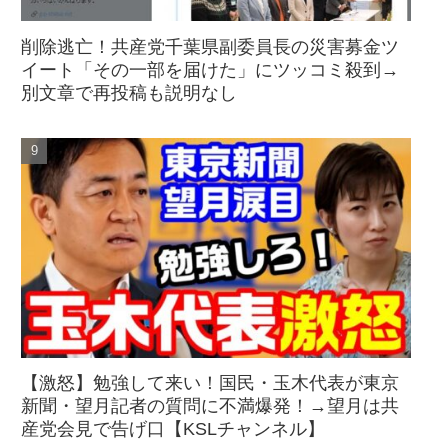
削除逃亡！共産党千葉県副委員長の災害募金ツ
イート「その一部を届けた」にツッコミ殺到→
別文章で再投稿も説明なし
【激怒】勉強して来い！国民・玉木代表が東京
新聞・望月記者の質問に不満爆発！→望月は共
産党会見で告げ口【KSLチャンネル】