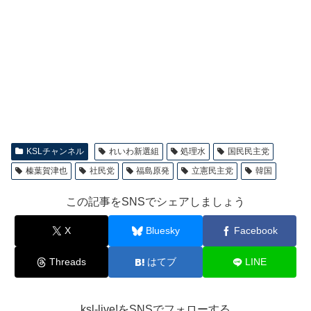
KSLチャンネル
れいわ新選組
処理水
国民民主党
榛葉賀津也
社民党
福島原発
立憲民主党
韓国
この記事をSNSでシェアしましょう
X
Bluesky
Facebook
Threads
はてブ
LINE
ksl-live!をSNSでフォローする