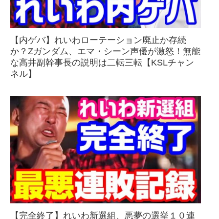
【内ゲバ】れいわローテーション廃止か存続
か？Zガンダム、エマ・シーン声優が激怒！無能
な高井副幹事長の説明は二転三転【KSLチャン
ネル】
【完全終了】れいわ新選組、悪夢の選挙１０連