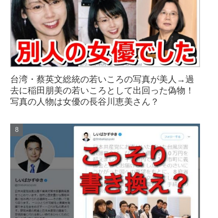
台湾・蔡英文総統の若いころの写真が美人→過
去に稲田朋美の若いころとして出回った偽物！
写真の人物は女優の長谷川恵美さん？