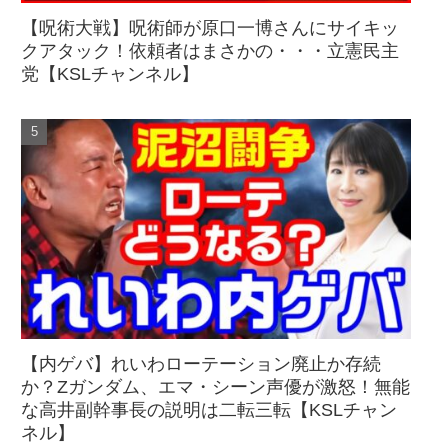
【呪術大戦】呪術師が原口一博さんにサイキッ
クアタック！依頼者はまさかの・・・立憲民主
党【KSLチャンネル】
【内ゲバ】れいわローテーション廃止か存続
か？Zガンダム、エマ・シーン声優が激怒！無能
な高井副幹事長の説明は二転三転【KSLチャン
ネル】