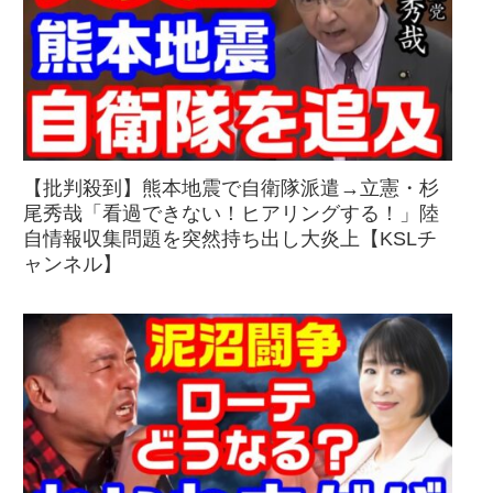
【批判殺到】熊本地震で自衛隊派遣→立憲・杉
尾秀哉「看過できない！ヒアリングする！」陸
自情報収集問題を突然持ち出し大炎上【KSLチ
ャンネル】