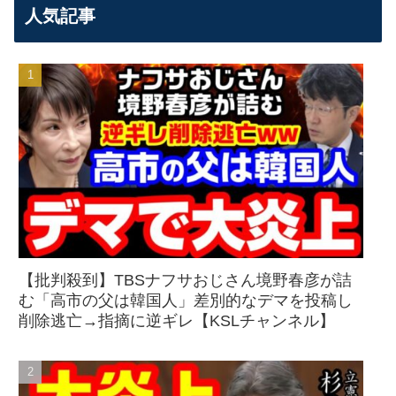
人気記事
【批判殺到】TBSナフサおじさん境野春彦が詰
む「高市の父は韓国人」差別的なデマを投稿し
削除逃亡→指摘に逆ギレ【KSLチャンネル】