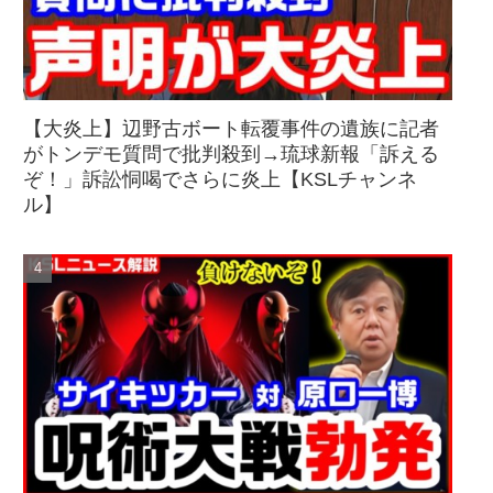
【大炎上】辺野古ボート転覆事件の遺族に記者
がトンデモ質問で批判殺到→琉球新報「訴える
ぞ！」訴訟恫喝でさらに炎上【KSLチャンネ
ル】