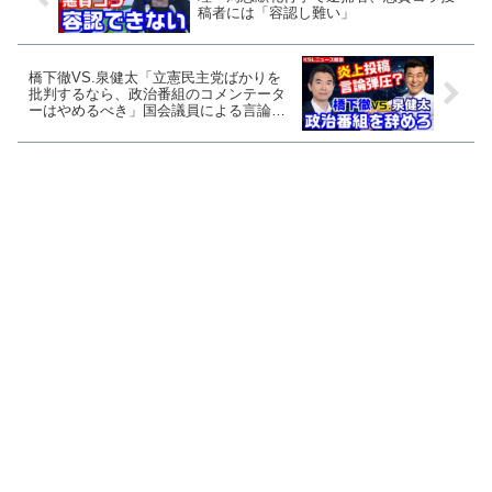
稿者には「容認し難い」
橋下徹VS.泉健太「立憲民主党ばかりを
批判するなら、政治番組のコメンテータ
ーはやめるべき」国会議員による言論弾
圧？