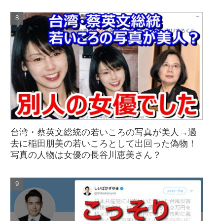
台湾・蔡英文総統の若いころの写真が美人→過
去に稲田朋美の若いころとして出回った偽物！
写真の人物は女優の長谷川恵美さん？