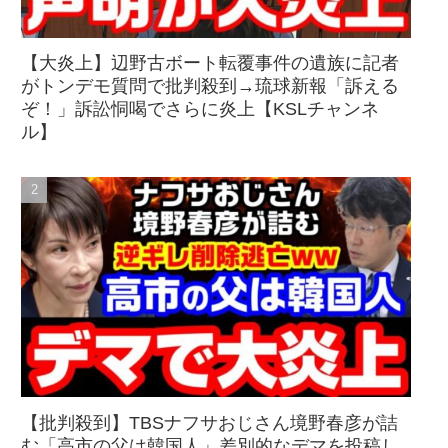
【大炎上】辺野古ボート転覆事件の遺族に記者
がトンデモ質問で批判殺到→琉球新報「訴える
ぞ！」訴訟恫喝でさらに炎上【KSLチャンネ
ル】
【批判殺到】TBSナフサおじさん境野春彦が詰
む「高市の父は韓国人」差別的なデマを投稿し