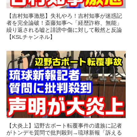
【吉村知事激怒】失礼やろ！吉村知事が迷惑記
者を完全論破！斎藤知事へ「経歴詐称、無能」
繰り返される嘘と誹謗中傷に対して毅然と反論
【KSLチャンネル】
【大炎上】辺野古ボート転覆事件の遺族に記者
がトンデモ質問で批判殺到→琉球新報「訴える