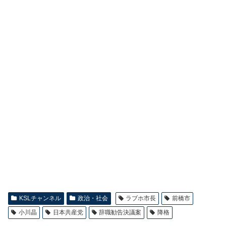
KSLチャンネル
政治・社会
ラブホ市長
前橋市
小川晶
日本共産党
辞職勧告決議案
降格