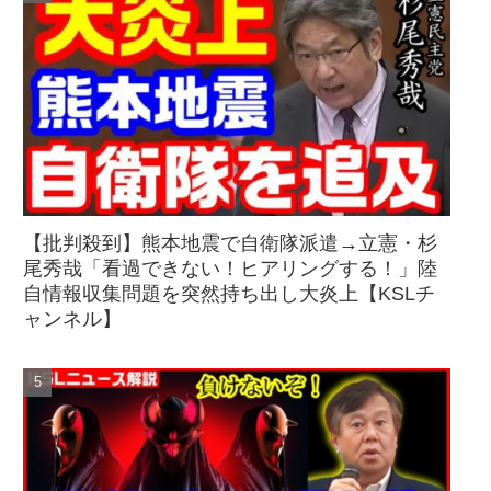
【批判殺到】熊本地震で自衛隊派遣→立憲・杉
尾秀哉「看過できない！ヒアリングする！」陸
自情報収集問題を突然持ち出し大炎上【KSLチ
ャンネル】