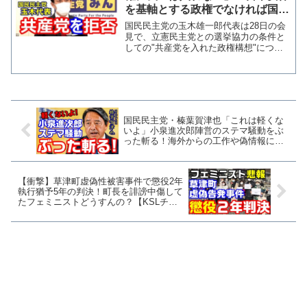
を基軸とする政権でなければ国は
守れない」
国民民主党の玉木雄一郎代表は28日の会
見で、立憲民主党との選挙協力の条件と
しての"共産党を入れた政権構想"につい
て問われ「共産党が入る政権であれば、
我々は入れない」と述べた。 理由とし
て、日本を取り巻く安全保障環境が極め
て厳しいなか、共産党...
国民民主党・榛葉賀津也「これは軽くな
いよ」小泉進次郎陣営のステマ騒動をぶ
った斬る！海外からの工作や偽情報にも
言及【KSLチャンネル】
【衝撃】草津町虚偽性被害事件で懲役2年
執行猶予5年の判決！町長を誹謗中傷して
たフェミニストどうすんの？【KSLチャ
ンネル】