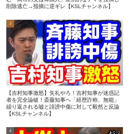
削除逃亡→指摘に逆ギレ【KSLチャンネル】
【吉村知事激怒】失礼やろ！吉村知事が迷惑記
者を完全論破！斎藤知事へ「経歴詐称、無能」
繰り返される嘘と誹謗中傷に対して毅然と反論
【KSLチャンネル】