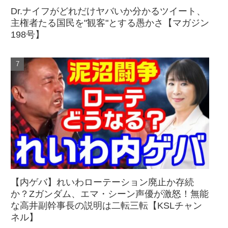
Dr.ナイフがどれだけヤバいか分かるツイート、
主権者たる国民を"観客"とする愚かさ【マガジン
198号】
【内ゲバ】れいわローテーション廃止か存続
か？Zガンダム、エマ・シーン声優が激怒！無能
な高井副幹事長の説明は二転三転【KSLチャン
ネル】