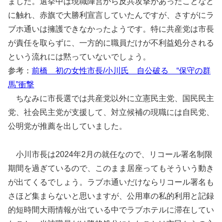
ました。選挙中は現職陣営から反共攻撃があったことなど
に触れ、赤旗で大勝利宣言していたんですが、さすがにラ
ブホ通いは擁護できなかったようです。特に共産党は市長
が責任を取らずに、一方的に職員だけが不利益処分される
という流れには黙っていないでしょう。
参考：
前橋 初の女性市長/小川氏 自公破る “保守の群
馬”衝撃
ちなみに市長選では共産党以外に立憲民主党、国民民主
党、社会民主党が支援して、対立候補の現職には自民党、
公明党が推薦を出していました。
小川市長は2024年2月の就任なので、リコール署名制限
期間を過ぎているので、このまま居座ってもそういう動き
が出てくるでしょう。ラブホ通いだけならリコール署名も
さほど集まらないと思いますが、公用車の私的利用と記録
的短時間大雨情報が出ている中でラブホテルに滞在してい