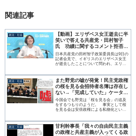
関連記事
【動画】エリザベス女王逝去に半
政治・社会
笑いで答える共産党・田村智子
氏 功績に関するコメント拒否、
渋々お悔み「ま、ご逝去というこ
日本共産党の田村智子政策委員長は9日の
とで」
記者会見で、イギリスのエリザベス女王
が逝去したことについて問われ、エリザ
ベス女王の功績については回答を拒否し
たうえで「まあ、あのご逝去ということ
で、もう、お悔やみを申し上げますとい
また野党の嘘が発覚！民主党政権
政治・社会
う一言に尽きる」と半笑...
の桜を見る会招待者名簿は存在し
ない→「完成していた」ケータリ
ングが安倍政権で一社独占→「民
今国会でも野党は「桜を見る会」の追及
主党でも入札予定」
をするつもりのようだ。 事実として桜
を見る会は安倍政権による私物化という
批判の誹りは免れないのだが、野党の追
及がどれもデタラメなうえ民主党政権下
で桜を見る会をすべて免罪しようという
甘利幹事長「我々の自由民主主義
政治・社会
ご都合主義は相変わらずだ...
の政権と共産主義が入ってくる政