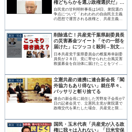
権どちらかを選ぶ政権選択だ」→
立憲民主党が必死の言い訳中
自民党の甘利明幹事長は14日、衆院選の
争点について「われわれの自由民主主義
の思想で運営される政権と、共産主義が
初めて入ってくる政権とどちらを選ぶの
かという政権選択だ」と述べ、立憲民主
党が政権を取った場合に、日本共産党と
削除逃亡！共産党千葉県副委員長
政治・社会
限定的な閣外協力で合意...
の災害募金ツイート「その一部を
届けた」にツッコミ殺到→別文章
で再投稿も説明なし
日本共産党千葉県委員会の椎葉寿幸副委
員長が２８日、党に寄せられた台風災害
救援募金を自治体に届けたことをツイッ
ターで報告した際に「その一部を県内３
０市町に義援金としてお届けしまし
た。」と投稿したことが物議を醸してい
立憲共産の連携に連合新会長「閣
政治・社会
る。共産党の募金用途には何度...
外協力もあり得ない」就任早々、
バッサリと斬り捨てる
連合の新会長に就任した芳野友子会長が7
日の記者会見で、立憲民主党が衆院選で
政権交代を果たした場合、共産党と限定
的な閣外協力で合意したことに不快感を
示した。芳野会長は「閣外協力もあり得
ない」と述べ、共産党と距離を置くこれ
国民・玉木代表「共産党が入る政
政治・社会
までの連合の姿勢を引き...
権に我々は入れない」「日米安保