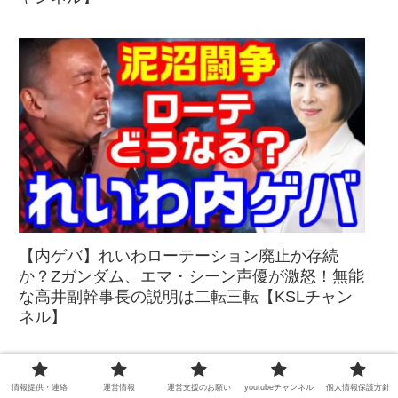
【内ゲバ】れいわローテーション廃止か存続
か？Zガンダム、エマ・シーン声優が激怒！無能
な高井副幹事長の説明は二転三転【KSLチャン
ネル】
情報提供・連絡
運営情報
運営支援のお願い
youtubeチャンネル
個人情報保護方針