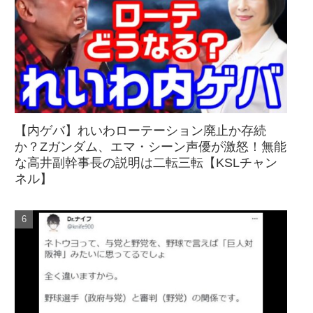
【内ゲバ】れいわローテーション廃止か存続
か？Zガンダム、エマ・シーン声優が激怒！無能
な高井副幹事長の説明は二転三転【KSLチャン
ネル】