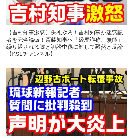
【吉村知事激怒】失礼やろ！吉村知事が迷惑記
者を完全論破！斎藤知事へ「経歴詐称、無能」
繰り返される嘘と誹謗中傷に対して毅然と反論
【KSLチャンネル】