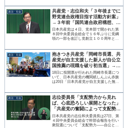
災地の共産党県委員会」に届けられてい
たことが判明した。正確には「全額被災
共産党・志位和夫「３年後までに
政治・社会
地（の党委員会）に届ける...
野党連合政権目指す活動方針案」
→３年前「国民連合政府構想、理
解得られず撤回」
日本共産党は４日、党本部で開かれた第
８回中央委員会総会で１６年ぶりに党綱
領の一部を改訂し党創立１００周年とな
る３年後までに、野党連合政権の実現を
目指す活動方針案をまとめた。 来年1月
の党大会決議案を提示し、次期衆院選に
抱きつき共産党「岡崎市長選、共
政治・社会
ついて「野党連合政権に...
産党が自主支援した新人が自公立
国推薦の現職を破り初当選」→事
務所に与野党議員の為書、維新や
18日に投開票が行われた岡崎市長選につ
れいわ新選組が応援するも共産党
いて、日本共産党の機関紙しんぶん赤旗
は20日「日本共産党が自主支援した無所
は何もしていない？
属新人が現職を大差で破り初当選した」
と、あたかも自民、公明、立憲、国民推
薦の現職に共産党の支援で勝利したかの
志位委員長「支配勢力から見れ
政治・社会
ように伝えている。愛...
ば、心底恐ろしい展開となった」
「共産党の奮闘によって支配勢力
に攻め込み追い詰めた選挙となっ
日本共産党の志位和夫委員長は27日、第
た」
４回中央委員会総会で幹部会報告を行い
衆院選について「支配勢力――自公と補