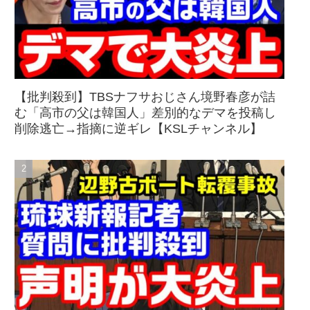
【批判殺到】TBSナフサおじさん境野春彦が詰
む「高市の父は韓国人」差別的なデマを投稿し
削除逃亡→指摘に逆ギレ【KSLチャンネル】