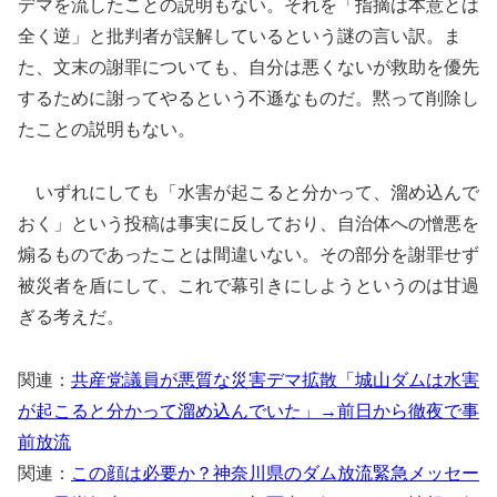
デマを流したことの説明もない。それを「指摘は本意とは
全く逆」と批判者が誤解しているという謎の言い訳。ま
た、文末の謝罪についても、自分は悪くないが救助を優先
するために謝ってやるという不遜なものだ。黙って削除し
たことの説明もない。
いずれにしても「水害が起こると分かって、溜め込んで
おく」という投稿は事実に反しており、自治体への憎悪を
煽るものであったことは間違いない。その部分を謝罪せず
被災者を盾にして、これで幕引きにしようというのは甘過
ぎる考えだ。
関連：
共産党議員が悪質な災害デマ拡散「城山ダムは水害
が起こると分かって溜め込んでいた」→前日から徹夜で事
前放流
関連：
この顔は必要か？神奈川県のダム放流緊急メッセー