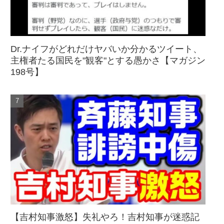
Dr.ナイフがどれだけヤバいか分かるツイート、
主権者たる国民を"観客"とする愚かさ【マガジン
198号】
【吉村知事激怒】失礼やろ！吉村知事が迷惑記