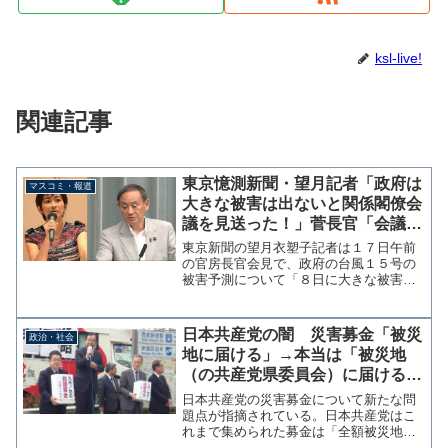
ksl-live!
関連記事
東京憶測新聞・望月記者「政府は
マスコミ・報道
大きな被害は出ないと関係閣僚会
議を見送った！」菅長官「会議は
発災前から５回も開催してるけ
東京新聞の望月衣塑子記者は１７日午前
ど？」
の官房長官会見で、政府の台風１５号の
被害予測について「８日に大きな被害は
出ないと関係閣僚会議開催を見送った」
と断定的に質問。これに対して菅義偉官
房長官は「大した被害は出ないだとかそ
日本共産党の闇 災害募金「被災
政治・社会
ういうことを政府で検討し...
地に届ける」→本当は「被災地
（の共産党県委員会）に届ける」
だった！
日本共産党の災害募金について新たな問
題点が指摘されている。日本共産党はこ
れまで集められた募金は「全額被災地に
届ける」と説明していたが、実際は「被