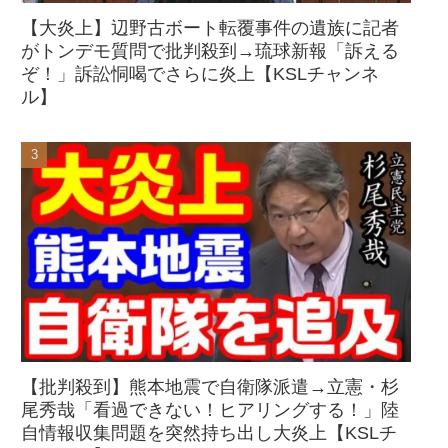
【大炎上】辺野古ボート転覆事件の遺族に記者
がトンデモ質問で批判殺到→琉球新報「訴える
ぞ！」訴訟恫喝でさらに炎上【KSLチャンネ
ル】
【批判殺到】熊本地震で自衛隊派遣→立憲・杉
尾秀哉「看過できない！ヒアリングする！」陸
自情報収集問題を突然持ち出し大炎上【KSLチ