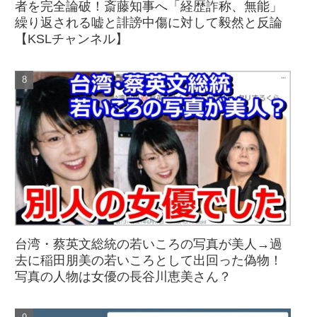
者を完全論破！斎藤知事へ「経歴詐称、無能」
繰り返される嘘と誹謗中傷に対して毅然と反論
【KSLチャンネル】
台湾・蔡英文総統の若いころの写真が美人→過
去に稲田朋美の若いころとして出回った偽物！
写真の人物は女優の長谷川恵美さん？