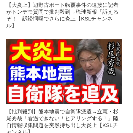
【大炎上】辺野古ボート転覆事件の遺族に記者
がトンデモ質問で批判殺到→琉球新報「訴える
ぞ！」訴訟恫喝でさらに炎上【KSLチャンネ
ル】
【批判殺到】熊本地震で自衛隊派遣→立憲・杉
尾秀哉「看過できない！ヒアリングする！」陸
自情報収集問題を突然持ち出し大炎上【KSLチ
ャンネル】