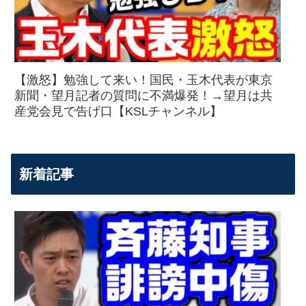
【激怒】勉強して来い！国民・玉木代表が東京
新聞・望月記者の質問に不満爆発！→望月は共
産党会見で告げ口【KSLチャンネル】
新着記事