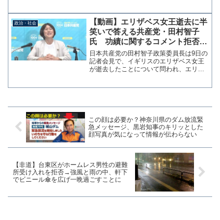
完勢力から見れば、心底恐ろしい展開と
なりました」「支配勢力に攻め込み、追
い詰めた選挙となった」と述べ、その成
【動画】エリザベス女王逝去に半
政治・社会
果を強調した。第４回中...
笑いで答える共産党・田村智子
氏 功績に関するコメント拒否、
渋々お悔み「ま、ご逝去というこ
日本共産党の田村智子政策委員長は9日の
とで」
記者会見で、イギリスのエリザベス女王
が逝去したことについて問われ、エリザ
ベス女王の功績については回答を拒否し
たうえで「まあ、あのご逝去ということ
で、もう、お悔やみを申し上げますとい
う一言に尽きる」と半笑...
この顔は必要か？神奈川県のダム放流緊
急メッセージ、黒岩知事のキリッとした
顔写真が気になって情報が伝わらない
【非道】台東区がホームレス男性の避難
所受け入れを拒否→強風と雨の中、軒下
でビニール傘を広げ一晩過ごすことに