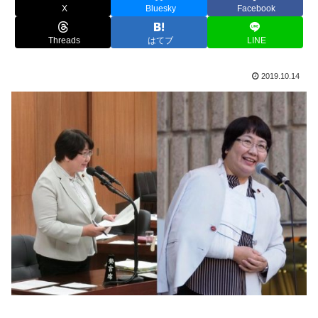
X
Bluesky
Facebook
Threads
はてブ
LINE
2019.10.14