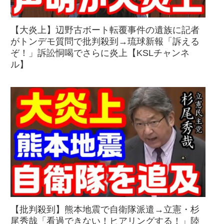
【大炎上】辺野古ボート転覆事件の遺族に記者
がトンデモ質問で批判殺到→琉球新報「訴える
ぞ！」訴訟恫喝でさらに炎上【KSLチャンネ
ル】
【批判殺到】熊本地震で自衛隊派遣→立憲・杉
尾秀哉「看過できない！ヒアリングする！」陸