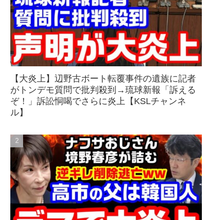
【大炎上】辺野古ボート転覆事件の遺族に記者
がトンデモ質問で批判殺到→琉球新報「訴える
ぞ！」訴訟恫喝でさらに炎上【KSLチャンネ
ル】