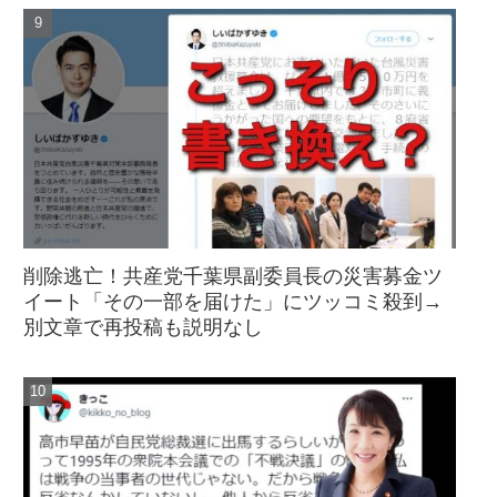
削除逃亡！共産党千葉県副委員長の災害募金ツ
イート「その一部を届けた」にツッコミ殺到→
別文章で再投稿も説明なし