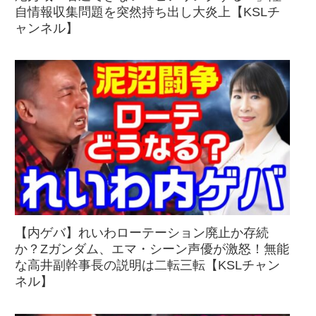
自情報収集問題を突然持ち出し大炎上【KSLチ
ャンネル】
【内ゲバ】れいわローテーション廃止か存続
か？Zガンダム、エマ・シーン声優が激怒！無能
な高井副幹事長の説明は二転三転【KSLチャン
ネル】