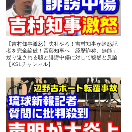
【吉村知事激怒】失礼やろ！吉村知事が迷惑記
者を完全論破！斎藤知事へ「経歴詐称、無能」
繰り返される嘘と誹謗中傷に対して毅然と反論
【KSLチャンネル】