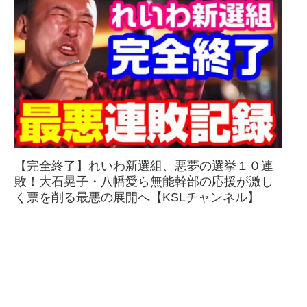
【完全終了】れいわ新選組、悪夢の選挙１０連
敗！大石晃子・八幡愛ら無能幹部の応援が激し
く票を削る最悪の展開へ【KSLチャンネル】