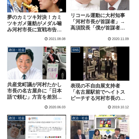
リコール運動に大村知事
夢のカミツキ対決！カミ
「河村市長が首謀者」→
ツキガメ蓮舫がメダル噛
高須院長「僕が首謀者で
み河村市長に宣戦布告
す」「大村知事は情弱」
「ふしだらで時代錯誤で
2021.08.08
2020.11.09
上から目線の発言の愚か
さを知る時」
政治・社会
SNS
共産党町議が河村たかし
表現の不自由展支持者
市長の名古屋弁に「日本
「名古屋駅前でヘイトス
語で頼む」方言を差別す
ピーチする河村市長の動
る投稿
画よ」→動画に差別表現
2020.06.03
2019.10.12
が見当たらないと話題に
政治・社会
政治・社会