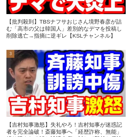
【批判殺到】TBSナフサおじさん境野春彦が詰
む「高市の父は韓国人」差別的なデマを投稿し
削除逃亡→指摘に逆ギレ【KSLチャンネル】
【吉村知事激怒】失礼やろ！吉村知事が迷惑記
者を完全論破！斎藤知事へ「経歴詐称、無能」