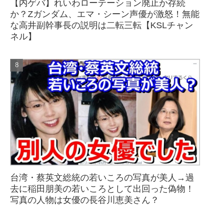
【内ゲバ】れいわローテーション廃止か存続
か？Zガンダム、エマ・シーン声優が激怒！無能
な高井副幹事長の説明は二転三転【KSLチャン
ネル】
台湾・蔡英文総統の若いころの写真が美人→過
去に稲田朋美の若いころとして出回った偽物！
写真の人物は女優の長谷川恵美さん？