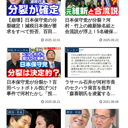
【崩壊】日本保守党の分
日本保守党が分裂？河
裂確定！減税日本側が要
村・竹上の維新除名組と
求をすべて拒否、百田・
合流説が浮上！5名確保で
有本執行部に退陣要求
国政新党が誕生か【KSL
2025.10.01
2025.09.22
河村たかし新党は不可
チャンネル】
避？【KSLチャンネル】
KSLチャンネル
エンタメ
日本保守党が分裂か？百
ラサール石井が河村市長
田ペットボトル投げつけ
のセクハラ発言を批判
事件で河村たかし「投げ
「森喜朗氏を凌駕する」
られたのは事実」文春報
→無事、過去発言を突き
2025.06.21
2021.08.08
道に有本事務総長は激お
つけられる「浅田真央ち
こ【KSLチャンネル】
ゃんは早く彼氏を作るべ
政治・社会
政治・社会
き。エッチしなきゃ」