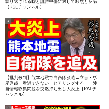
繰り返される嘘と誹謗中傷に対して毅然と反論
【KSLチャンネル】
【批判殺到】熊本地震で自衛隊派遣→立憲・杉
尾秀哉「看過できない！ヒアリングする！」陸
自情報収集問題を突然持ち出し大炎上【KSLチ
ャンネル】