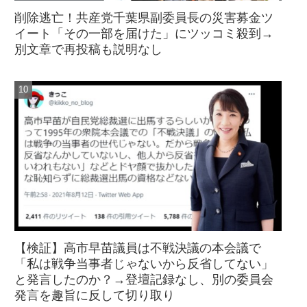
削除逃亡！共産党千葉県副委員長の災害募金ツ
イート「その一部を届けた」にツッコミ殺到→
別文章で再投稿も説明なし
【検証】高市早苗議員は不戦決議の本会議で
「私は戦争当事者じゃないから反省してない」
と発言したのか？→登壇記録なし、別の委員会
発言を趣旨に反して切り取り