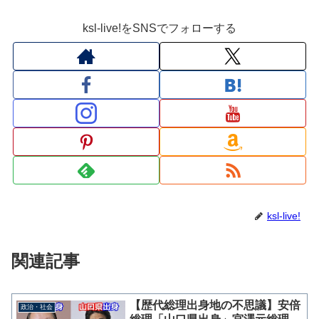
ksl-live!をSNSでフォローする
ksl-live!
関連記事
【歴代総理出身地の不思議】安倍
政治・社会