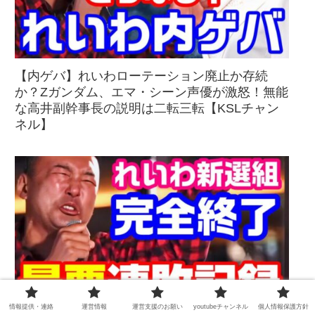
【内ゲバ】れいわローテーション廃止か存続
か？Zガンダム、エマ・シーン声優が激怒！無能
な高井副幹事長の説明は二転三転【KSLチャン
ネル】
情報提供・連絡
運営情報
運営支援のお願い
youtubeチャンネル
個人情報保護方針