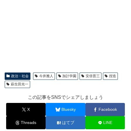
政治・社会
今井雅人
加計学園
安倍晋三
捏造
萩生田光一
この記事をSNSでシェアしましょう
X
Bluesky
Facebook
Threads
はてブ
LINE