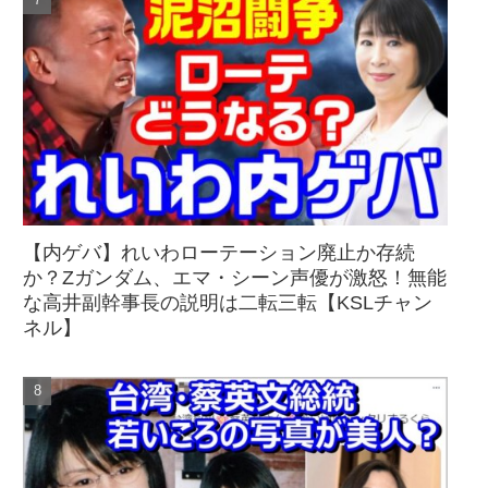
【内ゲバ】れいわローテーション廃止か存続
か？Zガンダム、エマ・シーン声優が激怒！無能
な高井副幹事長の説明は二転三転【KSLチャン
ネル】