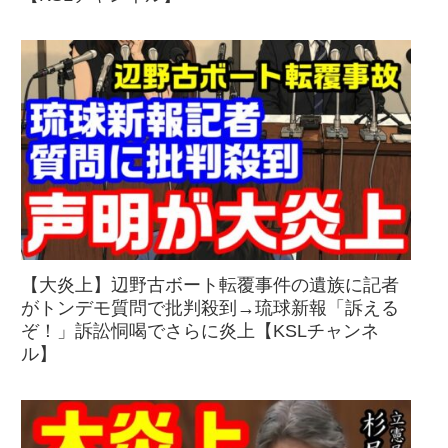
【大炎上】辺野古ボート転覆事件の遺族に記者
がトンデモ質問で批判殺到→琉球新報「訴える
ぞ！」訴訟恫喝でさらに炎上【KSLチャンネ
ル】