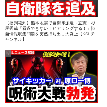
【批判殺到】熊本地震で自衛隊派遣→立憲・杉
尾秀哉「看過できない！ヒアリングする！」陸
自情報収集問題を突然持ち出し大炎上【KSLチ
ャンネル】