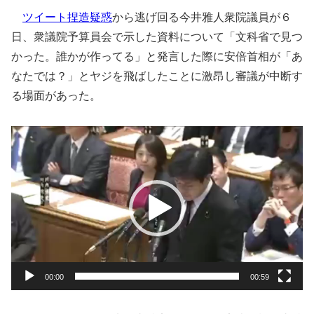
ツイート捏造疑惑
から逃げ回る今井雅人衆院議員が６
日、衆議院予算員会で示した資料について「文科省で見つ
かった。誰かが作ってる」と発言した際に安倍首相が「あ
なたでは？」とヤジを飛ばしたことに激昂し審議が中断す
る場面があった。
動
画
プ
レ
ー
ヤ
ー
00:00
00:59