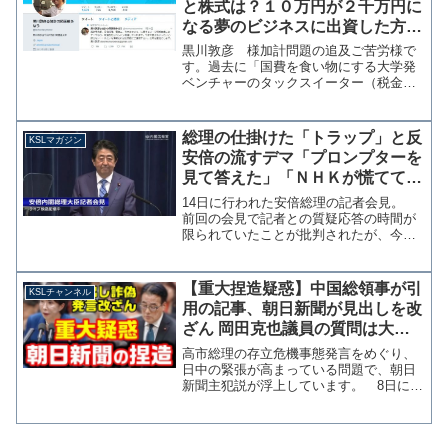
と株式は？１０万円が２千万円に
なる夢のビジネスに出資した方か
らの質問
黒川敦彦 様加計問題の追及ご苦労様で
す。過去に「国費を食い物にする大学発
ベンチャーのタックスイーター（税金喰
い）」という報道風評被害を受けた黒川
様が、加計関連校の偏差値にまで批判の
的を広げていることは誠に残念でありま
総理の仕掛けた「トラップ」と反
KSLマガジン
す。参考：事実歪曲、報道...
安倍の流すデマ「プロンプターを
見て答えた」「ＮＨＫが慌てて放
送を打ち切った」【KSLマガジン
14日に行われた安倍総理の記者会見。
vol.11】
前回の会見で記者との質疑応答の時間が
限られていたことが批判されたが、今回
はフリーの記者にも質問機会が与えられ
質問時間も2度に渡り延長された。これを
大手マスコミは「成果」として勝ち誇っ
【重大捏造疑惑】中国総領事が引
KSLチャンネル
ているが、この反応は...
用の記事、朝日新聞が見出しを改
ざん 岡田克也議員の質問は大幅
カットしてなかったことに【KSL
高市総理の存立危機事態発言をめぐり、
チャンネル】
日中の緊張が高まっている問題で、朝日
新聞主犯説が浮上しています。 8日に薛
剣駐大阪総領事がXで「汚い首は斬って
やるしかない」と、高市総理への殺害予
告ともとれる投稿したことが問題視され