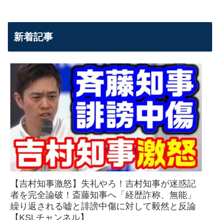
新着記事
【吉村知事激怒】失礼やろ！吉村知事が迷惑記
者を完全論破！斎藤知事へ「経歴詐称、無能」
繰り返される嘘と誹謗中傷に対して毅然と反論
【KSLチャンネル】