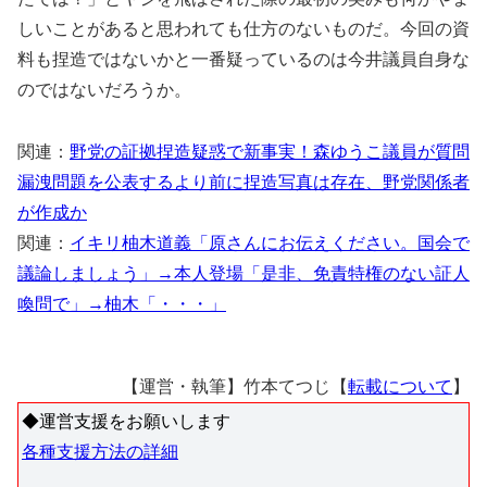
しいことがあると思われても仕方のないものだ。今回の資
料も捏造ではないかと一番疑っているのは今井議員自身な
のではないだろうか。
関連：
野党の証拠捏造疑惑で新事実！森ゆうこ議員が質問
漏洩問題を公表するより前に捏造写真は存在、野党関係者
が作成か
関連：
イキリ柚木道義「原さんにお伝えください。国会で
議論しましょう」→本人登場「是非、免責特権のない証人
喚問で」→柚木「・・・」
【運営・執筆】竹本てつじ【
転載について
】
◆運営支援をお願いします
各種支援方法の詳細