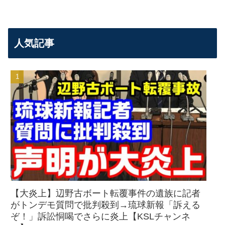
人気記事
【大炎上】辺野古ボート転覆事件の遺族に記者
がトンデモ質問で批判殺到→琉球新報「訴える
ぞ！」訴訟恫喝でさらに炎上【KSLチャンネ