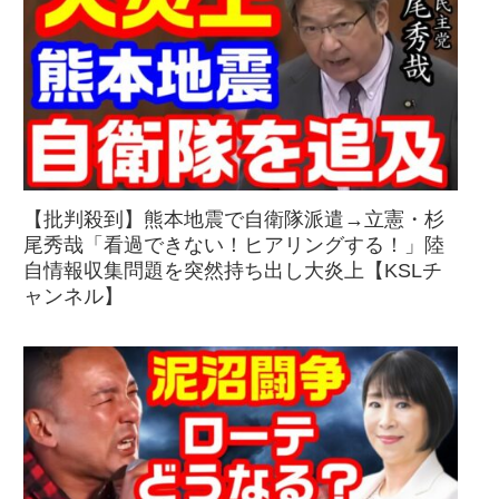
【批判殺到】熊本地震で自衛隊派遣→立憲・杉
尾秀哉「看過できない！ヒアリングする！」陸
自情報収集問題を突然持ち出し大炎上【KSLチ
ャンネル】