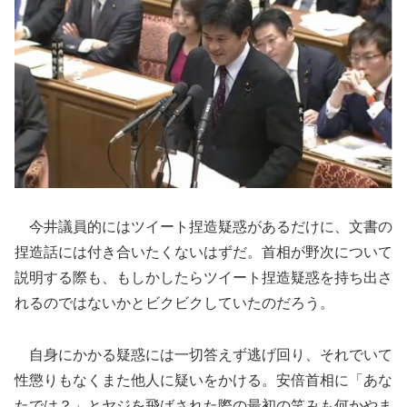
今井議員的にはツイート捏造疑惑があるだけに、文書の
捏造話には付き合いたくないはずだ。首相が野次について
説明する際も、もしかしたらツイート捏造疑惑を持ち出さ
れるのではないかとビクビクしていたのだろう。
自身にかかる疑惑には一切答えず逃げ回り、それでいて
性懲りもなくまた他人に疑いをかける。安倍首相に「あな
たでは？」とヤジを飛ばされた際の最初の笑みも何かやま