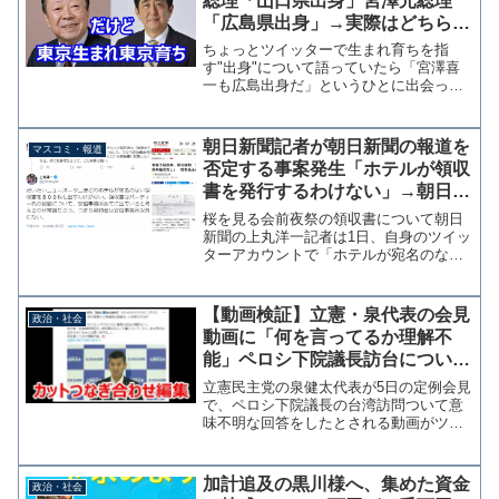
総理「山口県出身」宮澤元総理
「広島県出身」→実際はどちらも
東京生まれ東京育ち
ちょっとツイッターで生まれ育ちを指
す"出身"について語っていたら「宮澤喜
一も広島出身だ」というひとに出会って
しまいました。宮沢元総理は東京生まれ
東京育ちなんですが。 ちなみに安倍総
理は山口県出身と言われてますが、東京
朝日新聞記者が朝日新聞の報道を
マスコミ・報道
都で生まれ成蹊小学校から...
否定する事案発生「ホテルが領収
書を発行するわけない」→朝日新
聞が現物公開してた
桜を見る会前夜祭の領収書について朝日
新聞の上丸洋一記者は1日、自身のツイッ
ターアカウントで「ホテルが宛名のない
領収書を８００枚も出すわけがない」と
領収書の存在を完全に否定した。だいた
いニューオータニほどのホテルが宛名の
【動画検証】立憲・泉代表の会見
政治・社会
ない領収書を８００枚も...
動画に「何を言ってるか理解不
能」ペロシ下院議長訪台について
のコメントは悪質な切取り編集
立憲民主党の泉健太代表が5日の定例会見
で、ペロシ下院議長の台湾訪問ついて意
味不明な回答をしたとされる動画がツイ
ッターで拡散されている。これが野党第
一党の発言かと有権者は猛省を…に共感
の方はRT#DOJ 木原記者「このタイミ
加計追及の黒川様へ、集めた資金
政治・社会
ングでのペロシ議長...