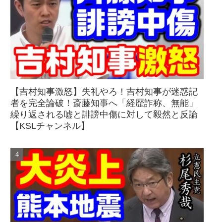
【吉村知事激怒】失礼やろ！吉村知事が迷惑記
者を完全論破！斎藤知事へ「経歴詐称、無能」
繰り返される嘘と誹謗中傷に対して毅然と反論
【KSLチャンネル】