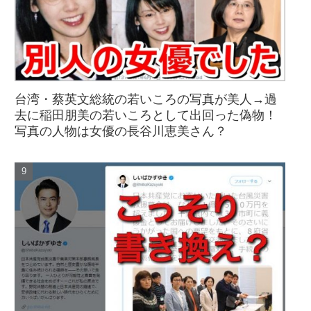
台湾・蔡英文総統の若いころの写真が美人→過
去に稲田朋美の若いころとして出回った偽物！
写真の人物は女優の長谷川恵美さん？