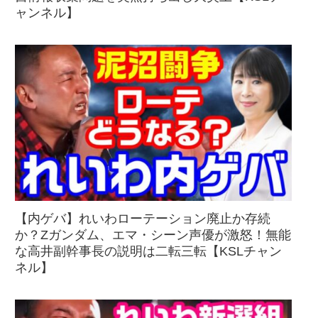
ャンネル】
【内ゲバ】れいわローテーション廃止か存続
か？Zガンダム、エマ・シーン声優が激怒！無能
な高井副幹事長の説明は二転三転【KSLチャン
ネル】