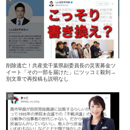
削除逃亡！共産党千葉県副委員長の災害募金ツ
イート「その一部を届けた」にツッコミ殺到→
別文章で再投稿も説明なし