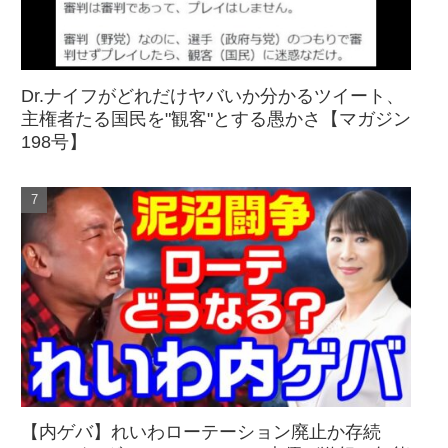
Dr.ナイフがどれだけヤバいか分かるツイート、
主権者たる国民を"観客"とする愚かさ【マガジン
198号】
【内ゲバ】れいわローテーション廃止か存続