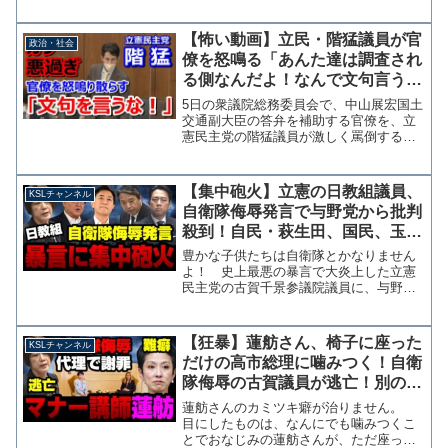
【怖い動画】立民・階猛議員が官
政治・社会
僚を怒鳴る「あんた達は調査され
る側なんだよ！なんで文句言うん
だよ！後ろの官僚はもう言う
5日の衆議院総務委員会で、中山展宏国土
な！」
交通副大臣の答弁を補助する官僚を、立
憲民主党の階猛議員が激しく罵倒する場
面があった。官僚に人権はないのか？
階議員は、基幹統計である「建設工事受
注動態統計」の調査票を、国交省が無断
【集中砲火】立憲の日教組議員、
KSLチャンネル
で書き換えて二重計上し...
自衛隊侮辱発言で与野党から批判
殺到！自民・萩生田、国民、玉木
と榛葉、小泉大臣が怒りの反論
豊かな子供たちは自衛隊とかなりません
【KSLチャンネル】
よ！ 史上最悪の暴言で大炎上した立憲
民主党の古賀千景参議院議員に、与野党
から非難の声が相次いでいます。 16日
の記者会見で自民党の萩生田光一幹事長
代行、国民民主党の玉木雄一郎代表、外
【狂暴】蓮舫さん、椅子に座った
KSLチャンネル
交防衛委員会で国民民主...
だけの高市総理に噛みつく！自衛
隊侮辱の古賀議員が逃亡！別の議
員が代理で謝罪する【KSLチャン
蓮舫さんのカミツキ癖が治りません。
ネル】
目にしたものは、なんにでも噛みつくこ
とでおなじみの蓮舫さんが、ただ座って