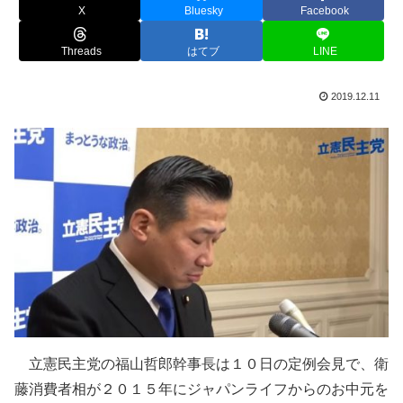
X
Bluesky
Facebook
Threads
はてブ
LINE
2019.12.11
立憲民主党の福山哲郎幹事長は１０日の定例会見で、衛
藤消費者相が２０１５年にジャパンライフからのお中元を