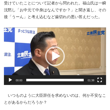
受けていたことについて記者から問われた。福山氏は一瞬
沈黙し「お中元て中身はなんですか？」と聞き返し、その
後「うーん」と考え込むなど歯切れの悪い答えだった。
動
画
プ
レ
ー
ヤ
ー
00:00
01:38
いつものように大臣辞任を求めないのは、何か不安なこ
とがあるからだろうか？