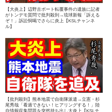
【大炎上】辺野古ボート転覆事件の遺族に記者
がトンデモ質問で批判殺到→琉球新報「訴える
ぞ！」訴訟恫喝でさらに炎上【KSLチャンネ
ル】
【批判殺到】熊本地震で自衛隊派遣→立憲・杉
尾秀哉「看過できない！ヒアリングする！」陸
自情報収集問題を突然持ち出し大炎上【KSLチ