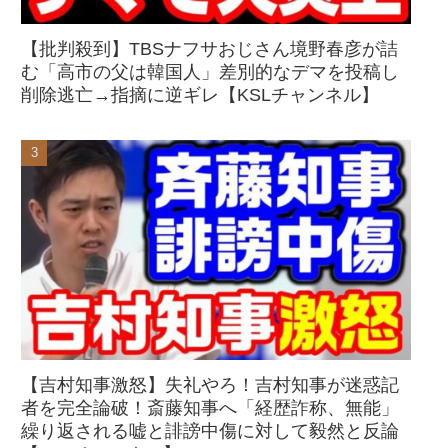
【批判殺到】TBSナフサおじさん境野春彦が詰
む「高市の父は韓国人」差別的なデマを投稿し
削除逃亡→指摘に逆ギレ【KSLチャンネル】
【吉村知事激怒】失礼やろ！吉村知事が迷惑記
者を完全論破！斎藤知事へ「経歴詐称、無能」
繰り返される嘘と誹謗中傷に対して毅然と反論