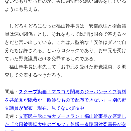
ないつもりだったのか、実に歯切れの悪い回答をしている
ようにも見える。
しどろもどろになった福山幹事長は「安倍総理と衛藤議
員は深い関係」とし、それをもって総理は国会で答えるべ
きだと言い出している。これは典型的な「安倍はダメで自
分たちは許される」というロジックであり、お中元を受け
ていた野党議員だけを免罪するものである。
福山幹事長は率先して「お中元を受けた野党議員」を調
査して公表するべきだろう。
関連：
スクープ動画！マスコミ関与のジャパンライフ資料
を共産党が隠蔽か「微妙なもので配布できない」→別の野
党議員が配布→現在、見てない演技中
関連：
立憲民主党に特大ブーメラン！福山幹事長が否定し
た「台風被害拡大中のゴルフ」芝博一参院国対委員長が参