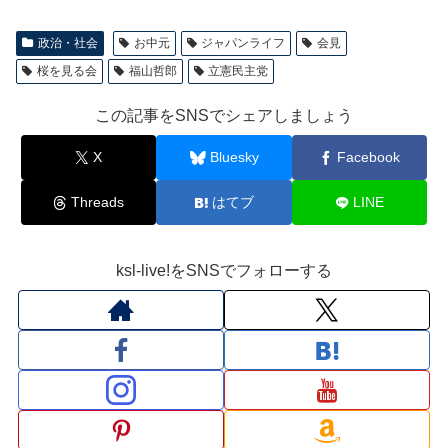
政治・社会
お中元
ジャパンライフ
会見
桜を見る会
福山哲郎
立憲民主党
この記事をSNSでシェアしましょう
X
Bluesky
Facebook
Threads
はてブ
LINE
ksl-live!をSNSでフォローする