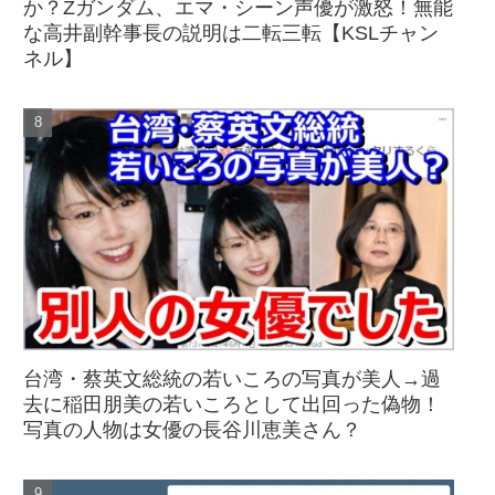
か？Zガンダム、エマ・シーン声優が激怒！無能
な高井副幹事長の説明は二転三転【KSLチャン
ネル】
台湾・蔡英文総統の若いころの写真が美人→過
去に稲田朋美の若いころとして出回った偽物！
写真の人物は女優の長谷川恵美さん？