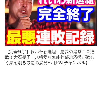
【完全終了】れいわ新選組、悪夢の選挙１０連
敗！大石晃子・八幡愛ら無能幹部の応援が激し
く票を削る最悪の展開へ【KSLチャンネル】