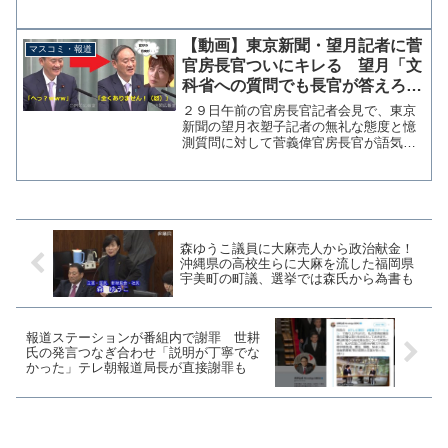
るというだけの理由で高市総理に噛みつ
いています。 今日は二本立てなので、
後半は立憲民主党が自衛隊侮辱発言の古
【動画】東京新聞・望月記者に菅
マスコミ・報道
賀千景本人ではなく、別の...
官房長官ついにキレる 望月「文
科省への質問でも長官が答えろ！
官邸の意向が働いてるのか！」→
２９日午前の官房長官記者会見で、東京
菅「全くありません！（怒）」
新聞の望月衣塑子記者の無礼な態度と憶
測質問に対して菅義偉官房長官が語気を
強めて答える場面があった。 菅長官
は、望月記者が文科省に関連する質問を
したことに対し「文科大臣の所管ですか
ら」と丁寧に答えたが、これ...
森ゆうこ議員に大麻売人から政治献金！
沖縄県の高校生らに大麻を流した福岡県
宇美町の町議、選挙では森氏から為書も
報道ステーションが番組内で謝罪 世耕
氏の発言つなぎ合わせ「説明が丁寧でな
かった」テレ朝報道局長が直接謝罪も