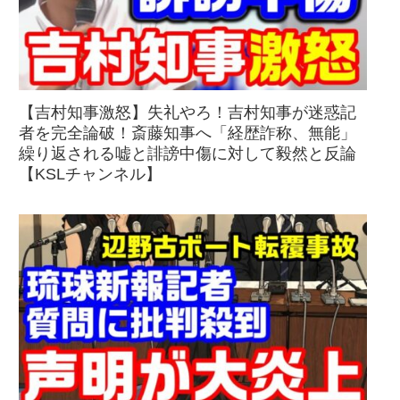
【吉村知事激怒】失礼やろ！吉村知事が迷惑記
者を完全論破！斎藤知事へ「経歴詐称、無能」
繰り返される嘘と誹謗中傷に対して毅然と反論
【KSLチャンネル】