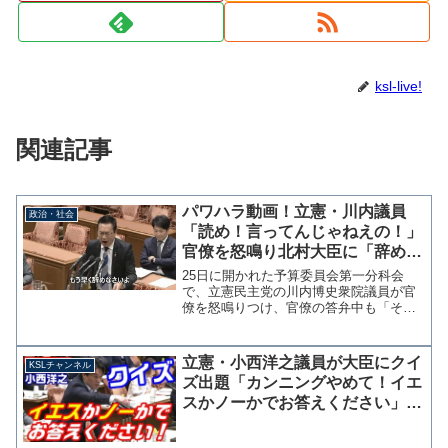
ksl-live!
関連記事
パワハラ動画！立憲・川内議員
政治・社会
「読め！言ってんじゃねえの！」
官僚を怒鳴り北村大臣に「辞めま
すってここで言って」→主査に注
25日に開かれた予算委員会第一分科会
意を受ける
で、立憲民主党の川内博史衆院議員が官
僚を怒鳴りつけ、官僚の答弁中も「その
あとを読め！」などと大声で命令する一
幕があった。また、北村内閣府特命担当
大臣に対しては「早く辞めなさいよ」
立憲・小西洋之議員が大臣にクイ
KSLチャンネル
「辞めますって言ってくださ...
ズ出題「カンニングやめて！イエ
スかノーかでお答えください」回
答者を巡り委員長に猛抗議