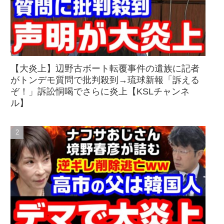
【大炎上】辺野古ボート転覆事件の遺族に記者
がトンデモ質問で批判殺到→琉球新報「訴える
ぞ！」訴訟恫喝でさらに炎上【KSLチャンネ
ル】