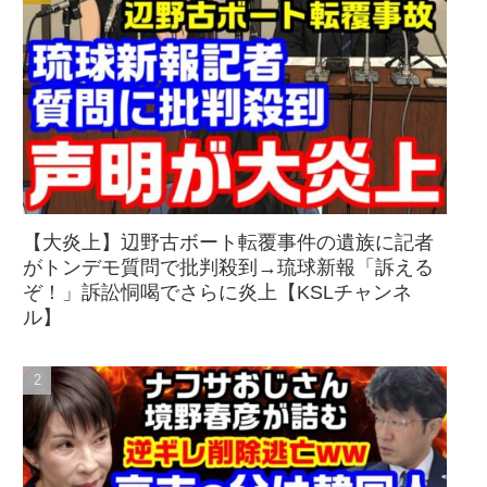
【大炎上】辺野古ボート転覆事件の遺族に記者
がトンデモ質問で批判殺到→琉球新報「訴える
ぞ！」訴訟恫喝でさらに炎上【KSLチャンネ
ル】