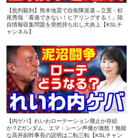
【批判殺到】熊本地震で自衛隊派遣→立憲・杉
尾秀哉「看過できない！ヒアリングする！」陸
自情報収集問題を突然持ち出し大炎上【KSLチ
ャンネル】
【内ゲバ】れいわローテーション廃止か存続
か？Zガンダム、エマ・シーン声優が激怒！無能
な高井副幹事長の説明は二転三転【KSLチャン