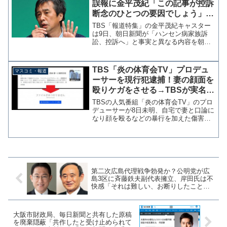
誤報に金平茂紀「この記事が控訴
断念のひとつの要因でしょう」←
大嘘、朝刊より先にNHKが「断
TBS「報道特集」の金平茂紀キャスター
念」と報道
は9日、朝日新聞が「ハンセン病家族訴
訟、控訴へ」と事実と異なる内容を朝刊
一面に掲載した問題で「この記事が控訴
断念のひとつの要因でしょうね」と、朝
日新聞の誤報を確認してから政府が控訴
TBS「炎の体育会TV」プロデュ
マスコミ・報道
断念を決断したという見...
ーサーを現行犯逮捕！妻の顔面を
殴りケガをさせる→TBSが実名報
道するもトレンドブログに子供の
TBSの人気番組「炎の体育会TV」のプロ
写真を晒され削除
デューサーが8日未明、自宅で妻と口論に
なり顔を殴るなどの暴行を加えた傷害の
疑いで現行犯逮捕されていたことがわか
った。「炎の体育会ＴＶ」プロデューサ
ー逮捕 妻の顔を殴りケガさせる/デイリ
ースポーツ ＴＢ...
第二次広島代理戦争勃発か？公明党が広
島3区に斉藤鉄夫副代表擁立、岸田氏は不
快感「それは難しい、お断りしたこと
だ」県連は予定通り独自候補の公募を開
始
大阪市財政局、毎日新聞と共有した原稿
を廃棄隠蔽「共作したと受け止められて