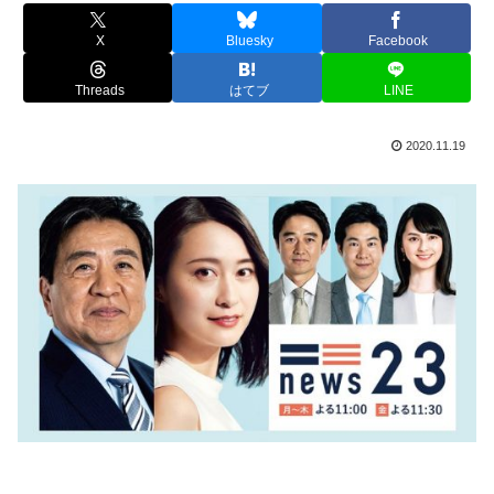
X
Bluesky
Facebook
Threads
はてブ
LINE
2020.11.19