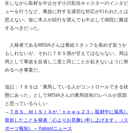
生しながら取材を中止せず小川彩佳キャスターのインタビ
ューを行うなど、事故に対する適切な対応が行われたとは
思えない。仮に本人が続行を望んでも中止して病院に搬送
するべきだった。
人格者であるMISIAさんは番組スタッフを責めず庇うか
もしれないが、それにＴＢＳ側が甘えてはならない。局は
局として事故を反省し二度と同じことが起きないように努
めるべき事案だ。
追記：ＴＢＳは「乗馬している人がコントロールできる状
態にあった」としてMISIAさんの乗馬技術のレベルが原因
と思っているらしい
→
ＴＢＳ、ＭＩＳＩＡが「ｎｅｗｓ２３」取材中に落馬し
骨折したことを発表「心よりお見舞い申し上げます」（ス
ポーツ報知） – Yahoo!ニュース