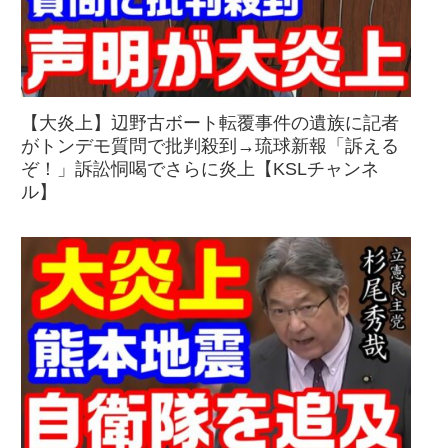
【大炎上】辺野古ボート転覆事件の遺族に記者
がトンデモ質問で批判殺到→琉球新報「訴える
ぞ！」訴訟恫喝でさらに炎上【KSLチャンネ
ル】