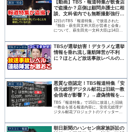
【動画】TBS・報道特集が飲食店
政治・社会
ないってオチがベスト。...
で盗撮か？店側は顧問弁護士に相
談、文科省内でも無断撮影強行し
萩生田大臣が抗議
12日のTBS「報道特集」で放送された
『独自・萩生田文科大臣が芸者と会食』
について、萩生田光一文科大臣は14日、
事実と異なる内容で放送されたとする説
明文書を公開した。また、報道特集が八
王子市内の一般人や店舗側に取材した際
TBSが選挙妨害！デタラメな選挙
KSLチャンネル
に、店の敷地内に侵入...
情報を垂れ流し蓮舫陣営が不利
に？ほとんど放送事故レベルの内
容に批判殺到【KSLチャンネル】
悪質な壺認定！TBS報道特集「安
政治・社会
倍元総理デジタル献花は旧統一教
会信者が影響？」→虚偽情報をも
とに決めつけ取材、公式アカウン
TBS『報道特集』で15日に放送した旧統
トが報道を否定する投稿
一教会を巡る報道内容に、安倍元総理デ
ジタル献花プロジェクトのツイッターア
カウントが「事実ではありません」と抗
議の投稿を行った。昨日 #報道特集 が
「デジタル献花に信者が影響？」と題し
朝日新聞のハンセン病家族訴訟の
マスコミ・報道
て、旧統一教会の方...