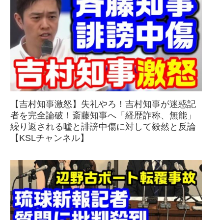
【吉村知事激怒】失礼やろ！吉村知事が迷惑記
者を完全論破！斎藤知事へ「経歴詐称、無能」
繰り返される嘘と誹謗中傷に対して毅然と反論
【KSLチャンネル】