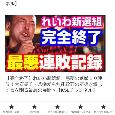
ネル】
【完全終了】れいわ新選組、悪夢の選挙１０連
敗！大石晃子・八幡愛ら無能幹部の応援が激し
く票を削る最悪の展開へ【KSLチャンネル】
情報提供・連絡
運営情報
運営支援のお願い
youtubeチャンネル
個人情報保護方針