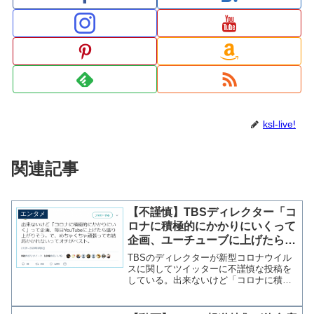
ksl-live!
関連記事
【不謹慎】TBSディレクター「コ
エンタメ
ロナに積極的にかかりにいくって
企画、ユーチューブに上げたら盛
り上がりそう」
TBSのディレクターが新型コロナウイル
スに関してツイッターに不謹慎な投稿を
している。出来ないけど「コロナに積極
的にかかりにいく」って企画、毎日
YouTubeに上げたら盛り上がりそう。
で、めちゃくちゃ頑張っても結局かかれ