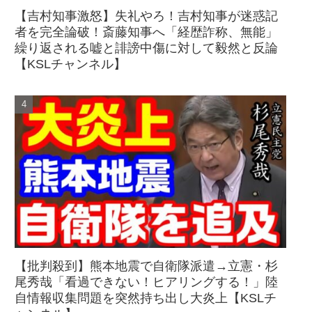
【吉村知事激怒】失礼やろ！吉村知事が迷惑記
者を完全論破！斎藤知事へ「経歴詐称、無能」
繰り返される嘘と誹謗中傷に対して毅然と反論
【KSLチャンネル】
【批判殺到】熊本地震で自衛隊派遣→立憲・杉
尾秀哉「看過できない！ヒアリングする！」陸
自情報収集問題を突然持ち出し大炎上【KSLチ