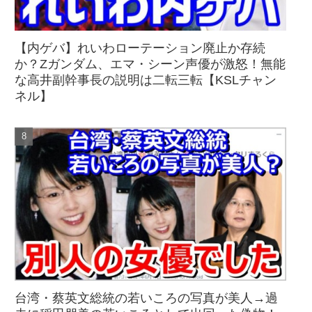
【内ゲバ】れいわローテーション廃止か存続
か？Zガンダム、エマ・シーン声優が激怒！無能
な高井副幹事長の説明は二転三転【KSLチャン
ネル】
台湾・蔡英文総統の若いころの写真が美人→過