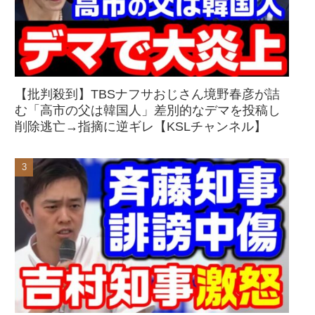
【批判殺到】TBSナフサおじさん境野春彦が詰
む「高市の父は韓国人」差別的なデマを投稿し
削除逃亡→指摘に逆ギレ【KSLチャンネル】