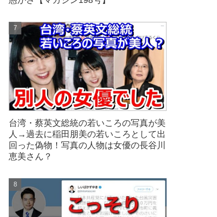
愚かさ【マガジン198号】
台湾・蔡英文総統の若いころの写真が美
人→過去に稲田朋美の若いころとして出
回った偽物！写真の人物は女優の長谷川
恵美さん？