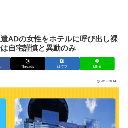
派遣ADの女性をホテルに呼び出し裸
分は自宅謹慎と異動のみ
k
Threads
はてブ
LINE
2019.10.14