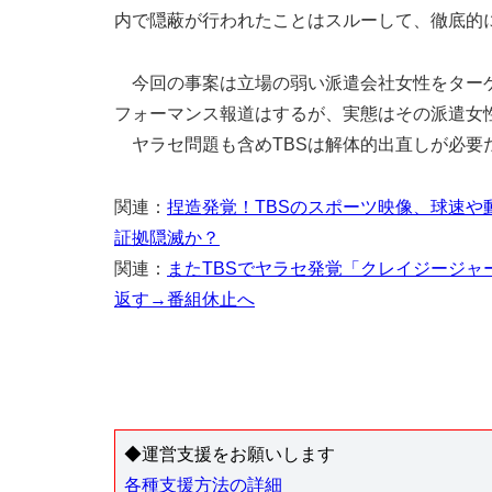
内で隠蔽が行われたことはスルーして、徹底的
今回の事案は立場の弱い派遣会社女性をターゲ
フォーマンス報道はするが、実態はその派遣女
ヤラセ問題も含めTBSは解体的出直しが必要
関連：
捏造発覚！TBSのスポーツ映像、球速
証拠隠滅か？
関連：
またTBSでヤラセ発覚「クレイジージ
返す→番組休止へ
◆運営支援をお願いします
各種支援方法の詳細