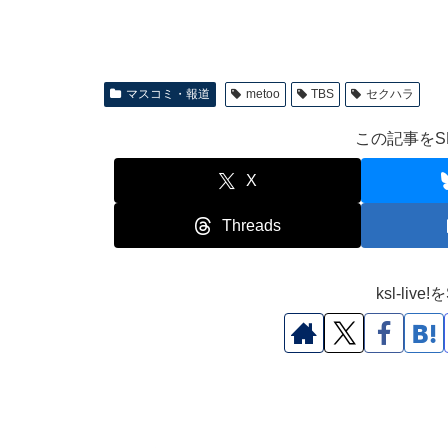
マスコミ・報道
metoo
TBS
セクハラ
この記事をS
X
Threads
ksl-li