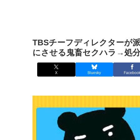
TBSチーフディレクターが
にさせる鬼畜セクハラ→処
X
Bluesky
Faceboo