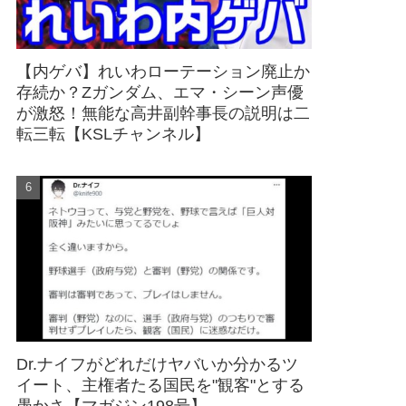
【内ゲバ】れいわローテーション廃止か
存続か？Zガンダム、エマ・シーン声優
が激怒！無能な高井副幹事長の説明は二
転三転【KSLチャンネル】
Dr.ナイフがどれだけヤバいか分かるツ
イート、主権者たる国民を"観客"とする