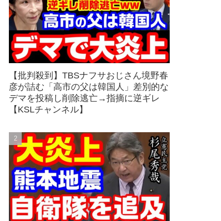
【批判殺到】TBSナフサおじさん境野春
彦が詰む「高市の父は韓国人」差別的な
デマを投稿し削除逃亡→指摘に逆ギレ
【KSLチャンネル】