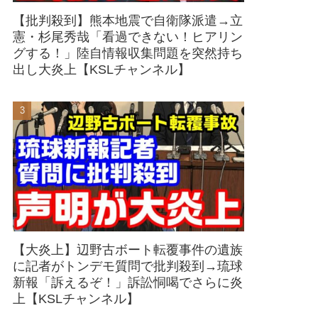
【批判殺到】熊本地震で自衛隊派遣→立
憲・杉尾秀哉「看過できない！ヒアリン
グする！」陸自情報収集問題を突然持ち
出し大炎上【KSLチャンネル】
【大炎上】辺野古ボート転覆事件の遺族
に記者がトンデモ質問で批判殺到→琉球
新報「訴えるぞ！」訴訟恫喝でさらに炎
上【KSLチャンネル】