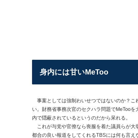
身内には甘いMeToo
事案としては強制わいせつではないのか？これ
い。財務省事務次官のセクハラ問題でMeToo
内で隠蔽されているというのだから呆れる。
これが与党や官僚なら喪服を着た議員らが大挙
都合の良い報道をしてくれるTBSには何も言