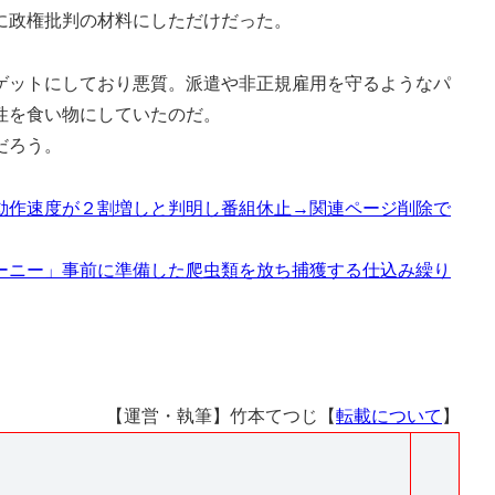
に政権批判の材料にしただけだった。
ットにしており悪質。派遣や非正規雇用を守るようなパ
性を食い物にしていたのだ。
だろう。
や動作速度が２割増しと判明し番組休止→関連ページ削除で
ャーニー」事前に準備した爬虫類を放ち捕獲する仕込み繰り
【運営・執筆】竹本てつじ【
転載について
】