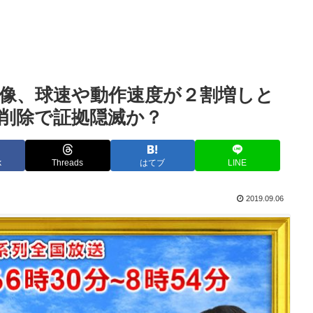
映像、球速や動作速度が２割増しと
削除で証拠隠滅か？
k
Threads
はてブ
LINE
2019.09.06