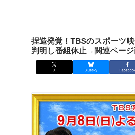
捏造発覚！TBSのスポーツ
判明し番組休止→関連ページ
X
Bluesky
Faceboo