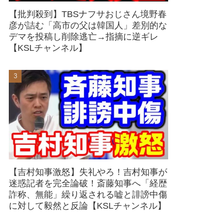
【批判殺到】TBSナフサおじさん境野春
彦が詰む「高市の父は韓国人」差別的な
デマを投稿し削除逃亡→指摘に逆ギレ
【KSLチャンネル】
【吉村知事激怒】失礼やろ！吉村知事が
迷惑記者を完全論破！斎藤知事へ「経歴
詐称、無能」繰り返される嘘と誹謗中傷
に対して毅然と反論【KSLチャンネル】