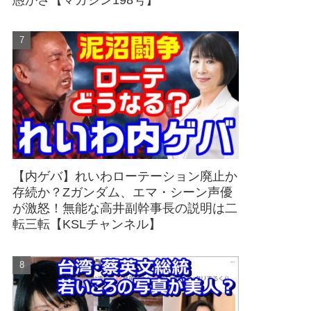
愚かさ【マガジン198号】
【内ゲバ】れいわローテーション廃止か
存続か？Zガンダム、エマ・シーン声優
が激怒！無能な高井副幹事長の説明は二
転三転【KSLチャンネル】