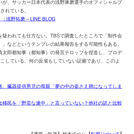
が、サッカー日本代表の浅野琢磨選手のオフィシャルブ
除されている。
野拓磨 – LINE BLOG
疑われても仕方ない。TBSで調査したところで「制作会
。」などというテンプレの結果報告をする可能性もある。
慎太郎都知事（都知事）の発言テロップを捏造し、プロデ
起こしている。何の反省もしていない証拠であり、このよ
。
放送、臓器提供男児の母親「夢の中の姿さえ肺になってしま
プは移民を「野蛮な連中」と言っていない？他社の訳と比較