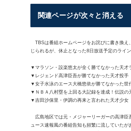
関連ページが次々と消える
TBSは番組ホームページをお詫びに書き換え
じられるが、休止となった8日放送予定のライ
▼マラソン・設楽悠太が全く勝てなかった天才
▼レジェンド高津臣吾が勝てなかった天才投手
▼女子水泳のエース大橋悠依が勝てなかった世代
▼ＮＢＡ八村塁を上回る大記録を達成！伝説の
▼吉田沙保里・伊調の再来と言われた天才少女
広島地区では元・メジャーリーガーの高津臣吾
ュース速報風の番組告知も頻繁に流していたが