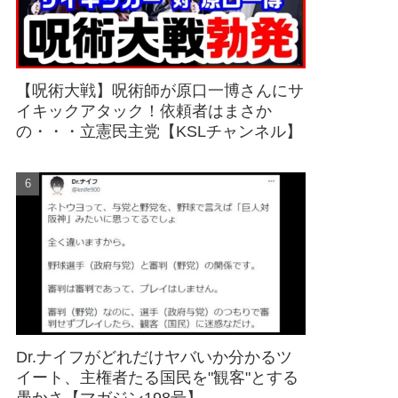
【呪術大戦】呪術師が原口一博さんにサ
イキックアタック！依頼者はまさか
の・・・立憲民主党【KSLチャンネル】
Dr.ナイフがどれだけヤバいか分かるツ
イート、主権者たる国民を"観客"とする