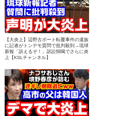
【大炎上】辺野古ボート転覆事件の遺族
に記者がトンデモ質問で批判殺到→琉球
新報「訴えるぞ！」訴訟恫喝でさらに炎
上【KSLチャンネル】