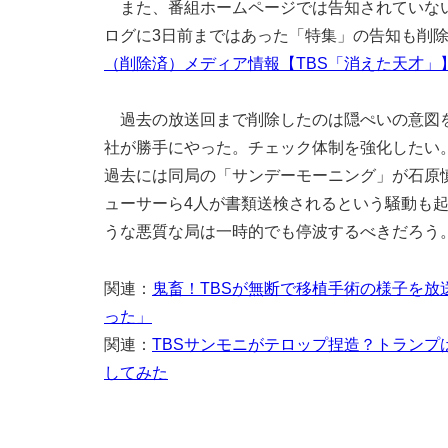
また、番組ホームページでは告知されていない
ログに3日前まではあった「特集」の告知も削
（削除済）メディア情報【TBS「消えた天才」】 : 浅
過去の放送回まで削除したのは隠ぺいの意図を
社が勝手にやった。チェック体制を強化したい
過去には同局の「サンデーモーニング」が石原
ューサーら4人が書類送検されるという騒動も
うな悪質な局は一時的でも停波するべきだろう
関連：
鬼畜！TBSが無断で移植手術の様子を
った」
関連：
TBSサンモニがテロップ捏造？トラン
してみた