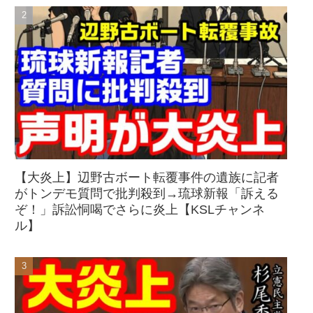
【大炎上】辺野古ボート転覆事件の遺族に記者
がトンデモ質問で批判殺到→琉球新報「訴える
ぞ！」訴訟恫喝でさらに炎上【KSLチャンネ
ル】