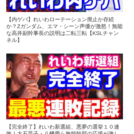
【内ゲバ】れいわローテーション廃止か存続
か？Zガンダム、エマ・シーン声優が激怒！無能
な高井副幹事長の説明は二転三転【KSLチャン
ネル】
【完全終了】れいわ新選組、悪夢の選挙１０連
敗！大石晃子・八幡愛ら無能幹部の応援が激し