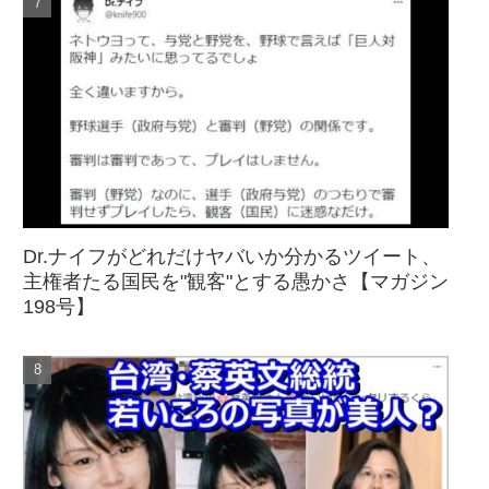
Dr.ナイフがどれだけヤバいか分かるツイート、
主権者たる国民を"観客"とする愚かさ【マガジン
198号】