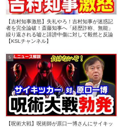
【吉村知事激怒】失礼やろ！吉村知事が迷惑記
者を完全論破！斎藤知事へ「経歴詐称、無能」
繰り返される嘘と誹謗中傷に対して毅然と反論
【KSLチャンネル】
【呪術大戦】呪術師が原口一博さんにサイキッ