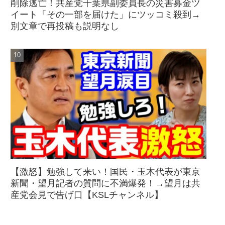
削除逃亡！共産党千葉県副委員長の災害募金ツ
イート「その一部を届けた」にツッコミ殺到→
別文章で再投稿も説明なし
【激怒】勉強して来い！国民・玉木代表が東京
新聞・望月記者の質問に不満爆発！→望月は共
産党会見で告げ口【KSLチャンネル】