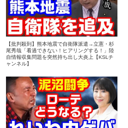
【批判殺到】熊本地震で自衛隊派遣→立憲・杉
尾秀哉「看過できない！ヒアリングする！」陸
自情報収集問題を突然持ち出し大炎上【KSLチ
ャンネル】