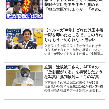
KSLチャンネル
実現すれば選挙結果にも大...
藤鮎子大臣をネチネチと責める
「担当大臣でしょうが」「そのこ
とも知らないで、本当にできるん
ですか」
【メルマガ30号】どれだけ玉木雄
KSLマガジン
一郎を叩いたところで、このうね
りはもう止められない 選挙区事
情も立憲が不利
立憲民主党と国民民主党が合流すれば大
きな塊ができると、単純な算数もできな
い連中が騒いでおりますが最大で150議席
なら民進党結党よりも少ない。これが100
議席程度という予測まで落ち込んでいる
のだから、これはもう立憲に毛が生えた
立憲・逢坂誠二さん、AERAの
政治・社会
程度で「いつもの...
『放射能がくる』を再現したよう
な写真に批判殺到→「この写真は
私にとっての戒め」さらに炎上が
立憲民主党の逢坂誠二代表代行が19日、
拡大
福島県沖地震で福島第2原発1号機と3号機
の使用済み核燃料プール冷却水循環ポン
プが停止したことに言及したツイッター
投稿に、防護服とマスク姿の写真をアッ
プしたことで炎上している。投稿には
「風評や不安を煽る」...