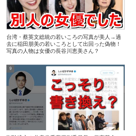
台湾・蔡英文総統の若いころの写真が美人→過
去に稲田朋美の若いころとして出回った偽物！
写真の人物は女優の長谷川恵美さん？