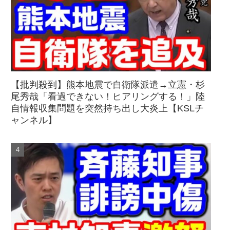
【批判殺到】熊本地震で自衛隊派遣→立憲・杉
尾秀哉「看過できない！ヒアリングする！」陸
自情報収集問題を突然持ち出し大炎上【KSLチ
ャンネル】