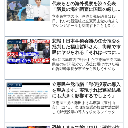
代表らとの海外視察を渋々公表
「議員の海外調査に国民の厳しい
目が注がれている事を深く自覚し
立憲民主党の小川淳也衆議院議員は19
たい」
日、れいわ新選組と立憲民主党の有志ら
でシンガポールを訪問することをX（旧
ツイッター）で明かした。マイナンバー
等デジタル政策調査のためとのことだ
が、自民党のパリ視察が批判されたこと
悲報！日本学術会議の任命拒否を
政治・社会
を受け「国会議員の海外調査...
批判した福山哲郎さん、街頭で市
民にヤジられる「それはべつにい
いだろう（怒）」
4日に広島市内で行われた立憲民主党広島
県連の街頭演説で、応援に駆け付けた福
山哲郎幹事長が市民から激しくヤジられ
る場面があった。 福山幹事長の演説の
前に、衆院選広島2区の大井赤亥予定候補
が日本学術会議の任命拒否問題を取り上
立憲民主党市議「郵便投票の導入
政治・社会
げ、地元広島のカープ...
を望みます。実現すれば選挙結果
にも大きく影響するでしょう」
立憲民主党の藤田まさみ市議（東村山
市）は17日、次期衆院選の投票方法に関
して郵便投票の導入を求めるツイッター
投稿を行った。郵便投票を巡ってはアメ
リカ大統領選でも「不正の温床」と批判
されているが、藤田市議は「郵便投票が
恐怖！まるで嫁いびり！蓮舫が加