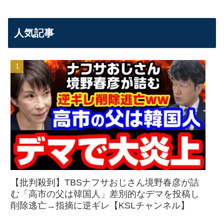
人気記事
【批判殺到】TBSナフサおじさん境野春彦が詰
む「高市の父は韓国人」差別的なデマを投稿し
削除逃亡→指摘に逆ギレ【KSLチャンネル】