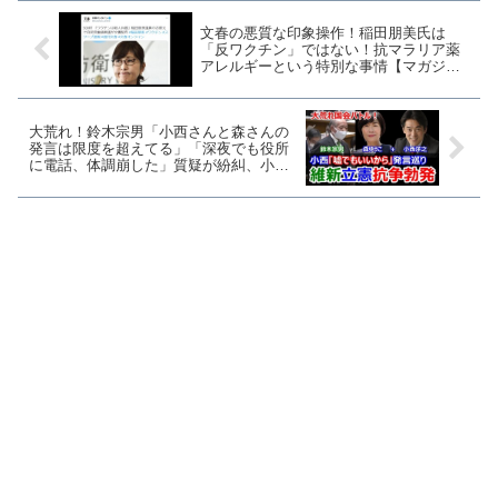
文春の悪質な印象操作！稲田朋美氏は
「反ワクチン」ではない！抗マラリア薬
アレルギーという特別な事情【マガジン
88号】
大荒れ！鈴木宗男「小西さんと森さんの
発言は限度を超えてる」「深夜でも役所
に電話、体調崩した」質疑が紛糾、小西
氏は否定「感謝の言葉も受けている」