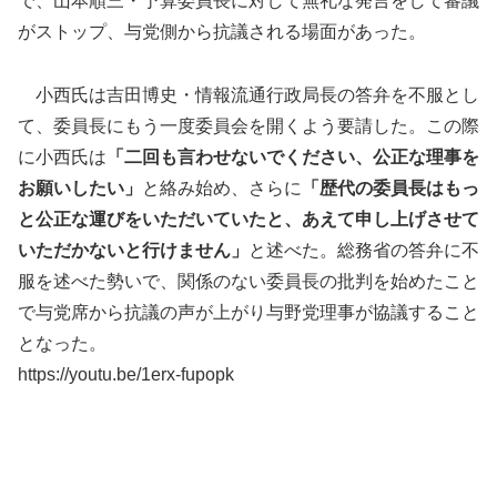
で、山本順三・予算委員長に対して無礼な発言をして審議
がストップ、与党側から抗議される場面があった。
小西氏は吉田博史・情報流通行政局長の答弁を不服とし
て、委員長にもう一度委員会を開くよう要請した。この際
に小西氏は
「二回も言わせないでください、公正な理事を
お願いしたい」
と絡み始め、さらに
「歴代の委員長はもっ
と公正な運びをいただいていたと、あえて申し上げさせて
いただかないと行けません」
と述べた。総務省の答弁に不
服を述べた勢いで、関係のない委員長の批判を始めたこと
で与党席から抗議の声が上がり与野党理事が協議すること
となった。
https://youtu.be/1erx-fupopk