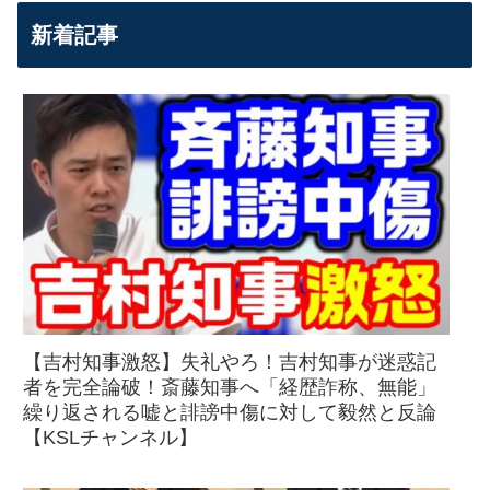
新着記事
【吉村知事激怒】失礼やろ！吉村知事が迷惑記
者を完全論破！斎藤知事へ「経歴詐称、無能」
繰り返される嘘と誹謗中傷に対して毅然と反論
【KSLチャンネル】