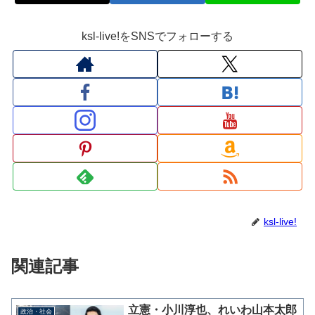
ksl-live!をSNSでフォローする
ksl-live!
関連記事
立憲・小川淳也、れいわ山本太郎
政治・社会