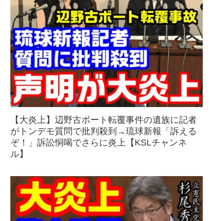
【大炎上】辺野古ボート転覆事件の遺族に記者
がトンデモ質問で批判殺到→琉球新報「訴える
ぞ！」訴訟恫喝でさらに炎上【KSLチャンネ
ル】