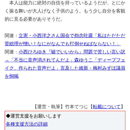
本人は能力に絶対の自信を持っているようだが、とにか
く振る舞いが大人げなく子供のよう。もう少し自分を客観
的に見る必要がありそうだ。
関連：
立憲・小西洋之さん国会で怨念吐露「私はただただ
菅総理が憎い！なにがなんでも打倒せねばならない！」
関連：
小西ひろゆき『嘘でいいから』問題で苦しい言い訳
→「不当に音声消されてんだよ」森ゆうこ「ディープフェ
イク、作られた音声だよ」言及した維新・梅村みずほ議員
を恫喝
【運営・執筆】竹本てつじ【
転載について
】
◆運営支援をお願いします
各種支援方法の詳細