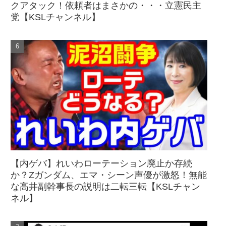
クアタック！依頼者はまさかの・・・立憲民主
党【KSLチャンネル】
【内ゲバ】れいわローテーション廃止か存続
か？Zガンダム、エマ・シーン声優が激怒！無能
な高井副幹事長の説明は二転三転【KSLチャン
ネル】