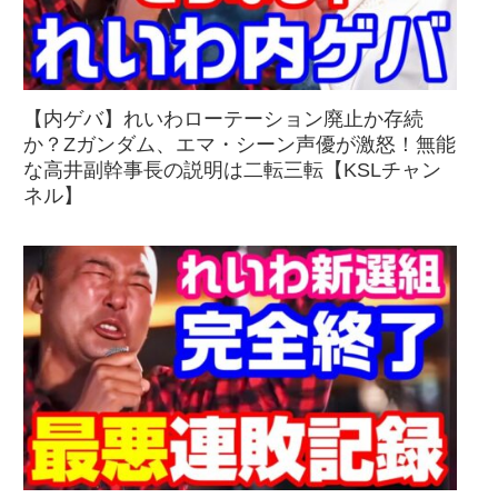
【内ゲバ】れいわローテーション廃止か存続
か？Zガンダム、エマ・シーン声優が激怒！無能
な高井副幹事長の説明は二転三転【KSLチャン
ネル】