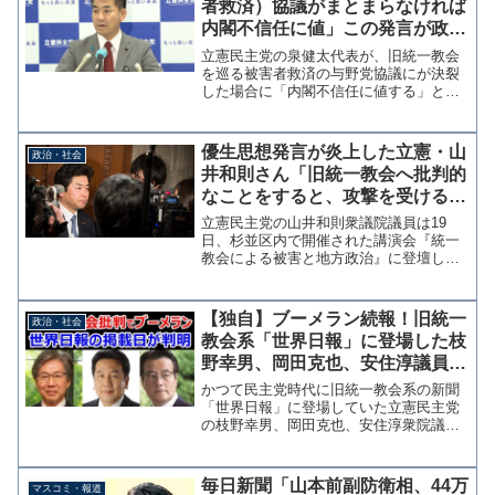
者救済）協議がまとまらなければ
内閣不信任に値」この発言が政治
的に危険である理由【マガジン
立憲民主党の泉健太代表が、旧統一教会
195号】
を巡る被害者救済の与野党協議にが決裂
した場合に「内閣不信任に値する」と発
言したことが物議を醸している。この発
言のあった4日の会見でも記者から真意を
問う質問が相次ぎ、自民党の茂木敏充幹
優生思想発言が炎上した立憲・山
政治・社会
事長からは発言を撤回を...
井和則さん「旧統一教会へ批判的
なことをすると、攻撃を受けるリ
スクすらある」
立憲民主党の山井和則衆議院議員は19
日、杉並区内で開催された講演会『統一
教会による被害と地方政治』に登壇し
「旧統一教会 へ批判的なことをすると、
攻撃を受けるリスクすらある」と述べ
た。 山井氏は16日に国会内で開かれた
【独自】ブーメラン続報！旧統一
政治・社会
国対ヒアリングで、旧統一...
教会系「世界日報」に登場した枝
野幸男、岡田克也、安住淳議員、
それぞれの掲載日が判明
かつて民主党時代に旧統一教会系の新聞
「世界日報」に登場していた立憲民主党
の枝野幸男、岡田克也、安住淳衆院議員
の座談会・インタビューの掲載日が当サ
イトの取材により判明した。 世界日報
社広報担当者によると、掲載日は以下の
毎日新聞「山本前副防衛相、44万
マスコミ・報道