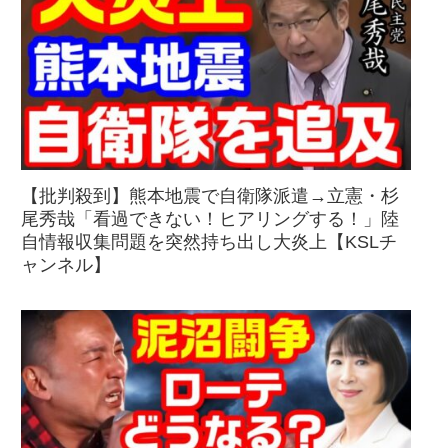
【批判殺到】熊本地震で自衛隊派遣→立憲・杉
尾秀哉「看過できない！ヒアリングする！」陸
自情報収集問題を突然持ち出し大炎上【KSLチ
ャンネル】