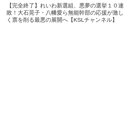
【完全終了】れいわ新選組、悪夢の選挙１０連
敗！大石晃子・八幡愛ら無能幹部の応援が激し
く票を削る最悪の展開へ【KSLチャンネル】