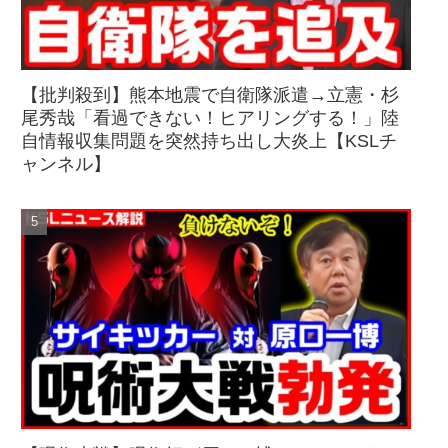
【批判殺到】熊本地震で自衛隊派遣→立憲・杉
尾秀哉「看過できない！ヒアリングする！」陸
自情報収集問題を突然持ち出し大炎上【KSLチ
ャンネル】