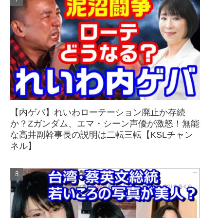
【内ゲバ】れいわローテーション廃止か存続
か？Zガンダム、エマ・シーン声優が激怒！無能
な高井副幹事長の説明は二転三転【KSLチャン
ネル】