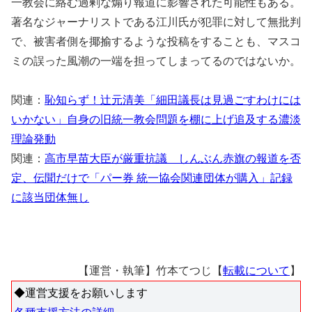
一教会に絡む過剰な煽り報道に影響された可能性もある。
著名なジャーナリストである江川氏が犯罪に対して無批判
で、被害者側を揶揄するような投稿をすることも、マスコ
ミの誤った風潮の一端を担ってしまってるのではないか。
関連：
恥知らず！辻元清美「細田議長は見過ごすわけには
いかない」自身の旧統一教会問題を棚に上げ追及する濃淡
理論発動
関連：
高市早苗大臣が厳重抗議 しんぶん赤旗の報道を否
定、伝聞だけで「パー券 統一協会関連団体が購入」記録
に該当団体無し
【運営・執筆】竹本てつじ【
転載について
】
◆運営支援をお願いします