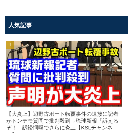
人気記事
【大炎上】辺野古ボート転覆事件の遺族に記者
がトンデモ質問で批判殺到→琉球新報「訴える
ぞ！」訴訟恫喝でさらに炎上【KSLチャンネ