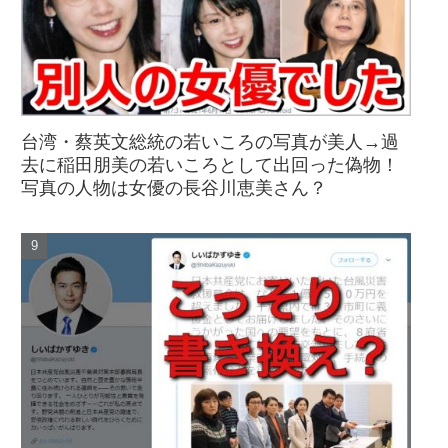
台湾・蔡英文総統の若いころの写真が美人→過
去に稲田朋美の若いころとして出回った偽物！
写真の人物は女優の長谷川恵美さん？