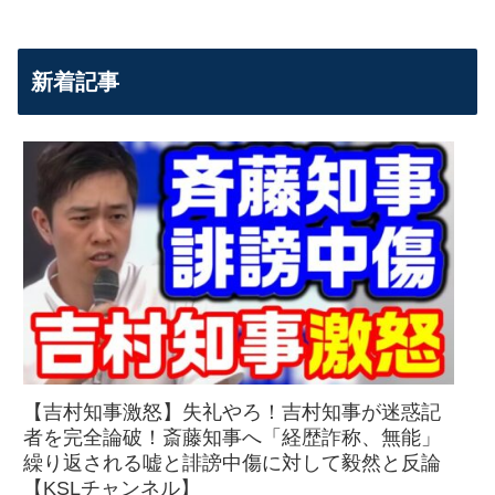
新着記事
【吉村知事激怒】失礼やろ！吉村知事が迷惑記
者を完全論破！斎藤知事へ「経歴詐称、無能」
繰り返される嘘と誹謗中傷に対して毅然と反論
【KSLチャンネル】