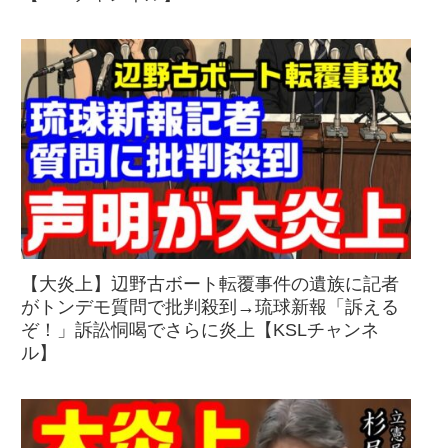
【大炎上】辺野古ボート転覆事件の遺族に記者
がトンデモ質問で批判殺到→琉球新報「訴える
ぞ！」訴訟恫喝でさらに炎上【KSLチャンネ
ル】