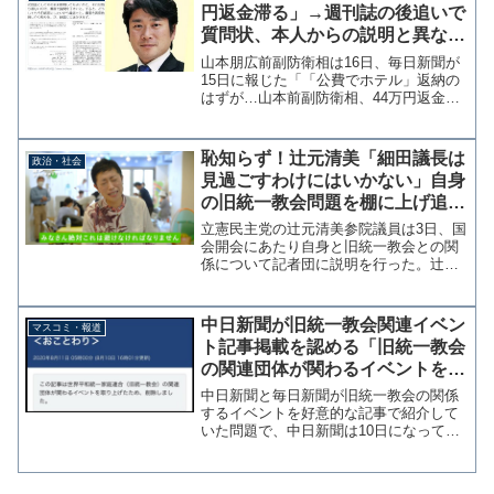
とおり。（掲載日順）岡田...
円返金滞る」→週刊誌の後追いで
質問状、本人からの説明と異なる
記事作成
山本朋広前副防衛相は16日、毎日新聞が
15日に報じた「「公費でホテル」返納の
はずが…山本前副防衛相、44万円返金滞
る - 毎日新聞」の内容が、週刊誌の既報
を後追いする形で山本ともひろ事務所に
質問状を送付していたことを明かした。
恥知らず！辻元清美「細田議長は
政治・社会
毎日新聞の記事...
見過ごすわけにはいかない」自身
の旧統一教会問題を棚に上げ追及
する濃淡理論発動
立憲民主党の辻元清美参院議員は3日、国
会開会にあたり自身と旧統一教会との関
係について記者団に説明を行った。辻元
氏は2012年に地元の公民館で勉強会に秘
書と出席し、その際に支払った会費の領
収書発行者が旧統一教会系団体「WFWP
中日新聞が旧統一教会関連イベン
マスコミ・報道
大阪１０連合会」...
ト記事掲載を認める「旧統一教会
の関連団体が関わるイベントを取
り上げたため、削除しました。」
中日新聞と毎日新聞が旧統一教会の関係
するイベントを好意的な記事で紹介して
いた問題で、中日新聞は10日になって最
後まで残っていた記事を削除し「この記
事は世界平和統一家庭連合（旧統一教
会）の関連団体が関わるイベントを取り