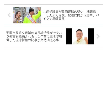
上げたため、削除しました...
共産党議員が飲酒運転の疑い 機関紙
「しんぶん赤旗」配達に向かう途中、バ
イクで単独事故
那覇市長選立候補の翁長雄治氏がセクハ
ラ発言を指摘される→１年前に匿名で報
道した琉球新報の記事が突然消える事案
発生