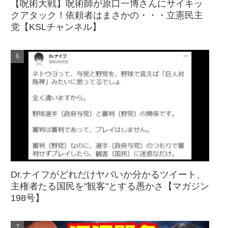
【呪術大戦】呪術師が原口一博さんにサイキッ
クアタック！依頼者はまさかの・・・立憲民主
党【KSLチャンネル】
Dr.ナイフがどれだけヤバいか分かるツイート、
主権者たる国民を"観客"とする愚かさ【マガジン
198号】