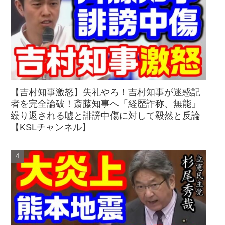
【吉村知事激怒】失礼やろ！吉村知事が迷惑記
者を完全論破！斎藤知事へ「経歴詐称、無能」
繰り返される嘘と誹謗中傷に対して毅然と反論
【KSLチャンネル】