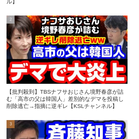
ル】
【批判殺到】TBSナフサおじさん境野春彦が詰
む「高市の父は韓国人」差別的なデマを投稿し
削除逃亡→指摘に逆ギレ【KSLチャンネル】