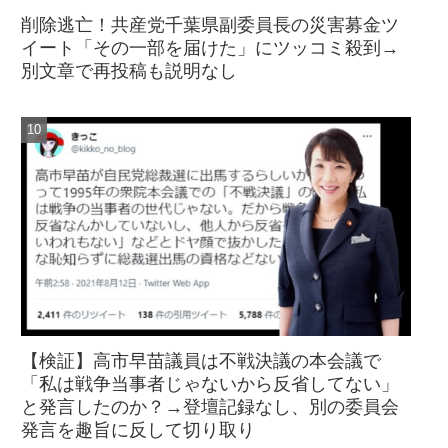
削除逃亡！共産党千葉県副委員長の災害募金ツ
イート「その一部を届けた」にツッコミ殺到→
別文章で再投稿も説明なし
【検証】高市早苗議員は不戦決議の本会議で
「私は戦争当事者じゃないから反省してない」
と発言したのか？→登壇記録なし、別の委員会
発言を趣旨に反して切り取り