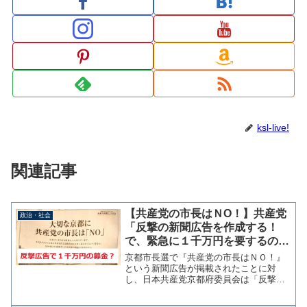
ksl-live!
関連記事
【共産党の市長はＮO！】共産党
政治・社会
「反撃の新聞広告を作成する！
で、緊急に１千万円を要するので
募金をお願いします」
京都市長選で『共産党の市長はＮＯ！』
という新聞広告が掲載されたことに対
し、日本共産党京都府委員会は「反撃の
新聞広告やビラを作成する決断をした」
と党機関紙のしんぶん赤旗で発表した。