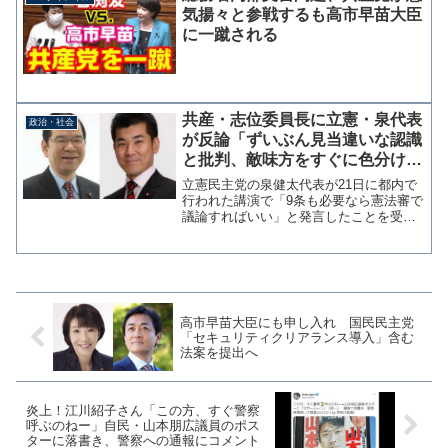
気揚々と参戦するも高市早苗大臣
に一蹴される
共産・志位委員長に立憲・泉代表
政治・社会
が反論「ずいぶん見当違いな認識
と批判、敵味方をすぐに色分けし
異論は許さない考え方こそ改めて
立憲民主党の泉健太代表が21日に都内で
は」
行われた講演で「9条も必要なら憲法審で
議論すればいい」と発言したことを受
け、共産党の志位和夫委員長は23日にツ
イッターで「もしも立憲代表が憲法をめ
ぐって維新と協力の余地ありと考えてい
るとしたら、とんでも...
高市早苗大臣にも申し入れ 国民民主党
「セキュリティクリアランス導入」含む
法案を提出へ
炎上！江川紹子さん「この方、すぐ警察
呼ぶのねー」自民・山本朋広議員のポス
ターに落書き、警察への通報にコメント