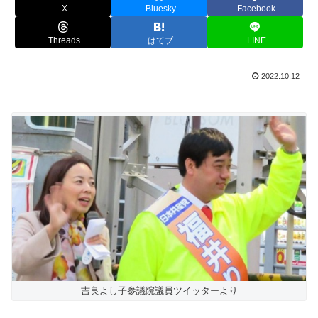
X
Bluesky
Facebook
Threads
はてブ
LINE
2022.10.12
吉良よし子参議院議員ツイッターより