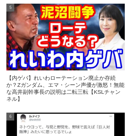
【内ゲバ】れいわローテーション廃止か存続
か？Zガンダム、エマ・シーン声優が激怒！無能
な高井副幹事長の説明は二転三転【KSLチャン
ネル】