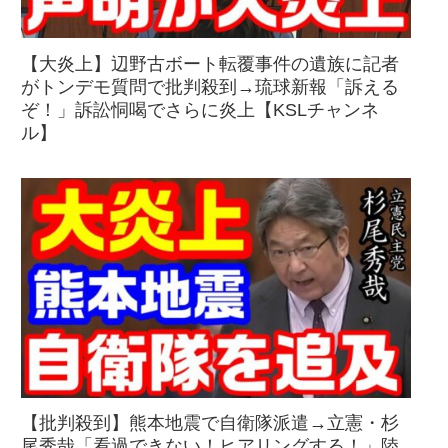
【大炎上】辺野古ボート転覆事件の遺族に記者
がトンデモ質問で批判殺到→琉球新報「訴える
ぞ！」訴訟恫喝でさらに炎上【KSLチャンネ
ル】
【批判殺到】熊本地震で自衛隊派遣→立憲・杉
尾秀哉「看過できない！ヒアリングする！」陸