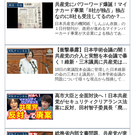
それに伴い緊急で１千万の募金を集める
共産党にパワーワード爆誕！マイ
政治・社会
という。「良識を疑う。ヘイ...
ナカード事業「8社が独占」独占
なのに8社も受注してるのか？と
ツッコミ殺到
日本共産党の機関紙「しんぶん赤旗」の
１日付朝刊が、政府が進めるマイナンバ
ーカード事業が大企業による独占であっ
たと報じている。しかし、その見出しが
「大企業8社が独占」という矛盾した内容
になっていることにネット上でツッコミ
【衝撃暴露】日本学術会議の闇！
KSLチャンネル
が殺到している。財界の...
共産党の介入と実態を本会議で暴
く！維新・三木議員に共産党は猛
抗議も逆に煽り散らされる【KSL
18日の衆議院本会議に登壇した日本維新
チャンネル】
の会の三木けえ議員が、日本学術会議の
問題について様々な視点から指摘してい
ます。 その中には日本共産党との関係
なども含まれ、議場からは激しいヤジが
飛びました。共産党は激しく反発し「事
高市大臣と全面対決へ！日本共産
KSLチャンネル
実ではない」と抗議して...
党がセキュリティクリアランス法
案に反対、田村智子委員長「廃案
を求めて戦う」
総務省内部文書問題、共産党が意
KSLチャンネル