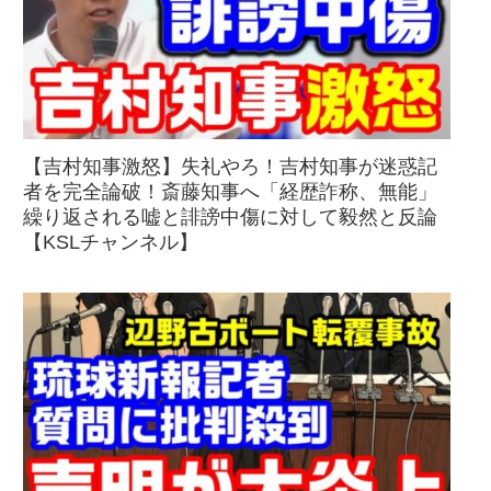
【吉村知事激怒】失礼やろ！吉村知事が迷惑記
者を完全論破！斎藤知事へ「経歴詐称、無能」
繰り返される嘘と誹謗中傷に対して毅然と反論
【KSLチャンネル】