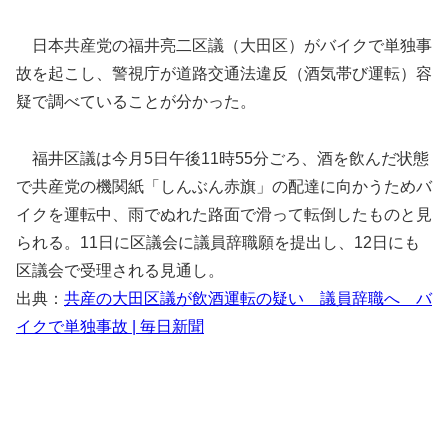
日本共産党の福井亮二区議（大田区）がバイクで単独事
故を起こし、警視庁が道路交通法違反（酒気帯び運転）容
疑で調べていることが分かった。
福井区議は今月5日午後11時55分ごろ、酒を飲んだ状態
で共産党の機関紙「しんぶん赤旗」の配達に向かうためバ
イクを運転中、雨でぬれた路面で滑って転倒したものと見
られる。11日に区議会に議員辞職願を提出し、12日にも
区議会で受理される見通し。
出典：
共産の大田区議が飲酒運転の疑い 議員辞職へ バ
イクで単独事故 | 毎日新聞