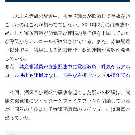
しんぶん赤旗の配達中、共産党議員が飲酒して事故を起
こしたのはこれが初めてではない。2018年2月には事故を
起こした宝塚市議が酒気帯び運転の基準値を下回っていた
が呼気からアルコールが検出されている。また、赤旗配達
中以外でも、議員による酒気帯び、飲酒運転が複数件発覚
している。
参考：
共産党議員が赤旗配達中に電柱激突！呼気からアル
コール検出も逮捕はなし、苦手な右折でハンドル操作誤る
今回、酒気帯び運転で事故を起こした疑いの区議は、問
題の発覚後にツイッターとフェイスブックを閉鎖している
が、同党の吉良よし子参議院議員のツイッターには写真が
残っていた。