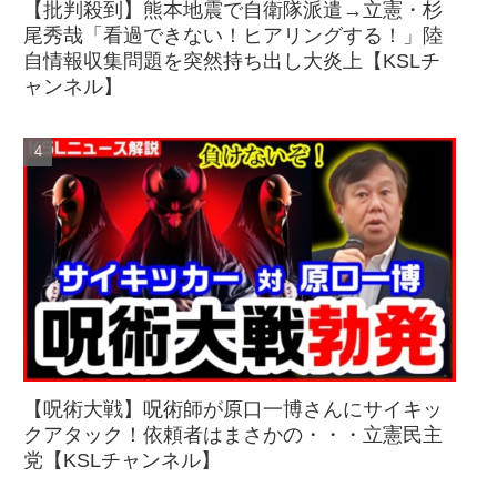
【批判殺到】熊本地震で自衛隊派遣→立憲・杉
尾秀哉「看過できない！ヒアリングする！」陸
自情報収集問題を突然持ち出し大炎上【KSLチ
ャンネル】
【呪術大戦】呪術師が原口一博さんにサイキッ
クアタック！依頼者はまさかの・・・立憲民主
党【KSLチャンネル】