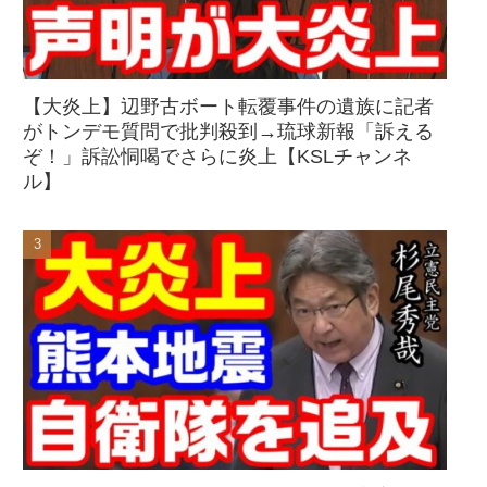
【大炎上】辺野古ボート転覆事件の遺族に記者
がトンデモ質問で批判殺到→琉球新報「訴える
ぞ！」訴訟恫喝でさらに炎上【KSLチャンネ
ル】