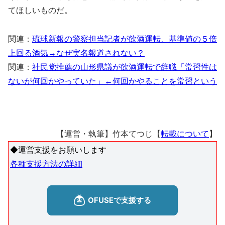
てほしいものだ。
関連：
琉球新報の警察担当記者が飲酒運転、基準値の５倍
上回る酒気→なぜ実名報道されない？
関連：
社民党推薦の山形県議が飲酒運転で辞職「常習性は
ないが何回かやっていた」←何回かやることを常習という
【運営・執筆】竹本てつじ【
転載について
】
◆運営支援をお願いします
各種支援方法の詳細