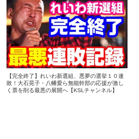
【完全終了】れいわ新選組、悪夢の選挙１０連
敗！大石晃子・八幡愛ら無能幹部の応援が激し
く票を削る最悪の展開へ【KSLチャンネル】