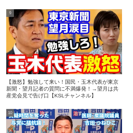
【激怒】勉強して来い！国民・玉木代表が東京
新聞・望月記者の質問に不満爆発！→望月は共
産党会見で告げ口【KSLチャンネル】