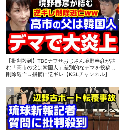
【批判殺到】TBSナフサおじさん境野春彦が詰
む「高市の父は韓国人」差別的なデマを投稿し
削除逃亡→指摘に逆ギレ【KSLチャンネル】