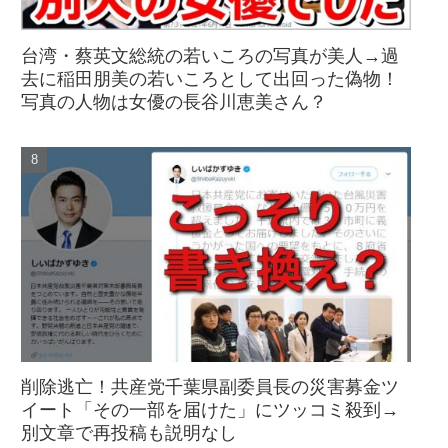
台湾・蔡英文総統の若いころの写真が美人→過
去に稲田朋美の若いころとして出回った偽物！
写真の人物は女優の長谷川恵美さん？
削除逃亡！共産党千葉県副委員長の災害募金ツ
イート「その一部を届けた」にツッコミ殺到→
別文章で再投稿も説明なし