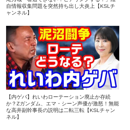
自情報収集問題を突然持ち出し大炎上【KSLチ
ャンネル】
【内ゲバ】れいわローテーション廃止か存続
か？Zガンダム、エマ・シーン声優が激怒！無能
な高井副幹事長の説明は二転三転【KSLチャン
ネル】