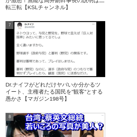
が激怒！無能な高井副幹事長の説明は二
転三転【KSLチャンネル】
Dr.ナイフがどれだけヤバいか分かるツ
イート、主権者たる国民を"観客"とする
愚かさ【マガジン198号】