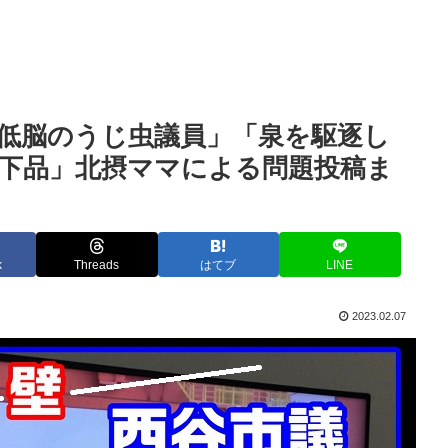
低脳のうじ虫議員」「泉を駆逐し
下品」北摂ママによる問題投稿ま
k
Threads
はてブ
LINE
2023.02.07