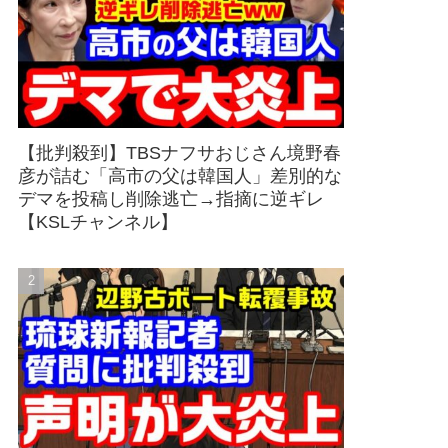
【批判殺到】TBSナフサおじさん境野春
彦が詰む「高市の父は韓国人」差別的な
デマを投稿し削除逃亡→指摘に逆ギレ
【KSLチャンネル】