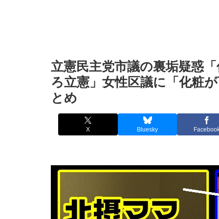
立憲民主党市議の裏垢疑惑「
ろ立憲」女性区議に「化粧が
とめ
X
Bluesky
Faceboo