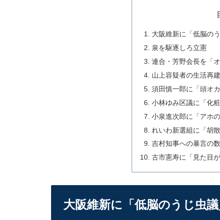
大阪維新に「低脳の
泉を駆逐しろ立憲
連合・芳野会長を「
山上容疑者の生活再
須田慎一郎に「頭オ
小林ゆみ区議に「化
小泉進次郎に「アホ
れいわ新選組に「胡
吉村知事への暴言の
古市憲寿に「見た目
大阪維新に「低脳のうじ虫議