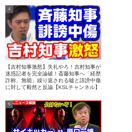
【吉村知事激怒】失礼やろ！吉村知事が
迷惑記者を完全論破！斎藤知事へ「経歴
詐称、無能」繰り返される嘘と誹謗中傷
に対して毅然と反論【KSLチャンネル】