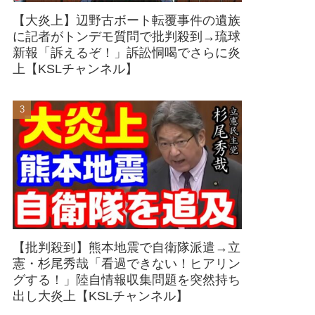
【大炎上】辺野古ボート転覆事件の遺族
に記者がトンデモ質問で批判殺到→琉球
新報「訴えるぞ！」訴訟恫喝でさらに炎
上【KSLチャンネル】
【批判殺到】熊本地震で自衛隊派遣→立
憲・杉尾秀哉「看過できない！ヒアリン
グする！」陸自情報収集問題を突然持ち
出し大炎上【KSLチャンネル】