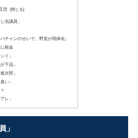
目次
うじ虫議員」
オバチャンのせいで、野党が弱体化」
建に税金
カシイ」
粧が下品」
の進次郎」
散臭い」
数々
がアレ」
員」