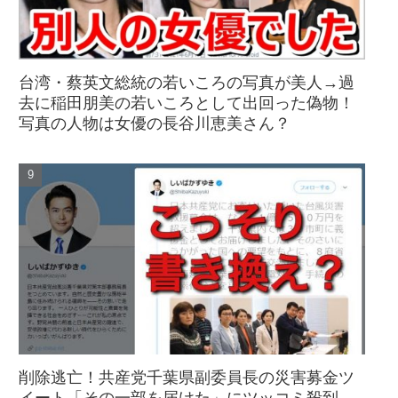
台湾・蔡英文総統の若いころの写真が美人→過
去に稲田朋美の若いころとして出回った偽物！
写真の人物は女優の長谷川恵美さん？
削除逃亡！共産党千葉県副委員長の災害募金ツ
イート「その一部を届けた」にツッコミ殺到→