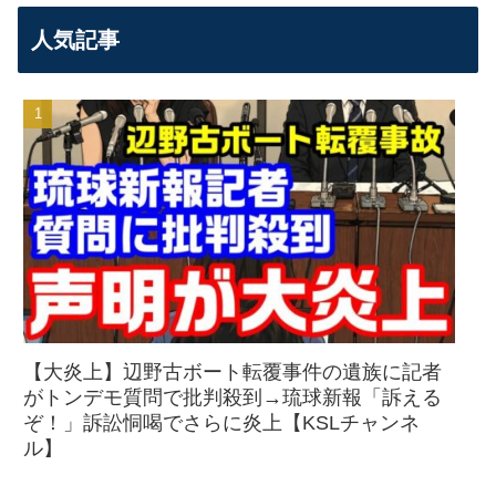
人気記事
【大炎上】辺野古ボート転覆事件の遺族に記者
がトンデモ質問で批判殺到→琉球新報「訴える
ぞ！」訴訟恫喝でさらに炎上【KSLチャンネ
ル】