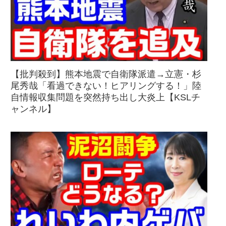
【批判殺到】熊本地震で自衛隊派遣→立憲・杉
尾秀哉「看過できない！ヒアリングする！」陸
自情報収集問題を突然持ち出し大炎上【KSLチ
ャンネル】