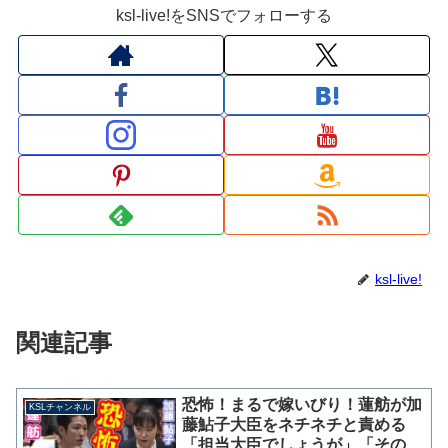
ksl-live!をSNSでフォローする
ksl-live!
関連記事
恐怖！まるで嫁いびり！蓮舫が加
KSLチャンネル
藤鮎子大臣をネチネチと責める
「担当大臣でしょうが」「そのこ