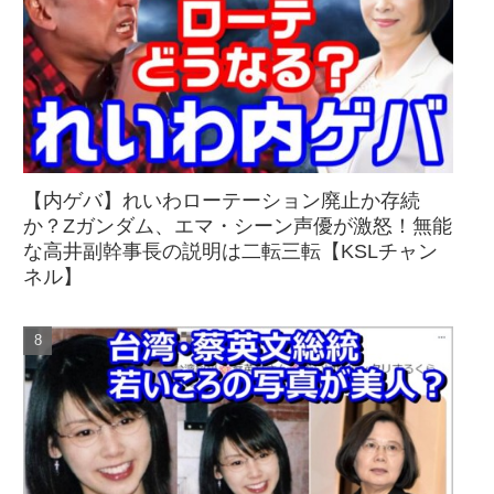
【内ゲバ】れいわローテーション廃止か存続
か？Zガンダム、エマ・シーン声優が激怒！無能
な高井副幹事長の説明は二転三転【KSLチャン
ネル】