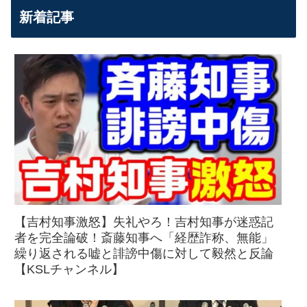
新着記事
【吉村知事激怒】失礼やろ！吉村知事が迷惑記
者を完全論破！斎藤知事へ「経歴詐称、無能」
繰り返される嘘と誹謗中傷に対して毅然と反論
【KSLチャンネル】