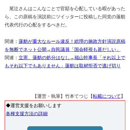
尾辻さんはこんなことで官邸を心配している暇があった
ら、この原稿を演説前にツイッターに投稿した同党の蓮舫
代表代行の心配をするべきだ。
関連：
蓮舫が重大なルール違反！総理の施政方針演説原稿
を無断でネット公開→自民議員「国会軽視も甚だしい」
関連：
立憲、蓮舫の処分はなし→福山幹事長「それ以上で
もそれ以下でもありません」蓮舫は取材拒否で逃げ切り
【運営・執筆】竹本てつじ【
転載について
】
◆運営支援をお願いします
各種支援方法の詳細