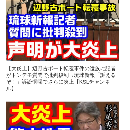
【大炎上】辺野古ボート転覆事件の遺族に記者
がトンデモ質問で批判殺到→琉球新報「訴える
ぞ！」訴訟恫喝でさらに炎上【KSLチャンネ
ル】