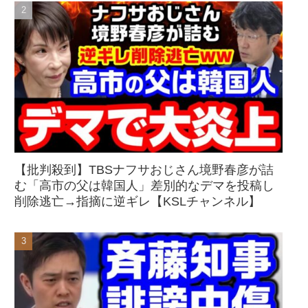
【批判殺到】TBSナフサおじさん境野春彦が詰
む「高市の父は韓国人」差別的なデマを投稿し
削除逃亡→指摘に逆ギレ【KSLチャンネル】