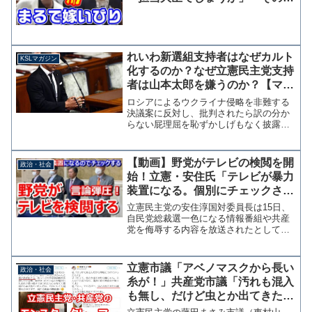
とも知らないで、本当にできるん
ですか」
れいわ新選組支持者はなぜカルト
KSLマガジン
化するのか？なぜ立憲民主党支持
者は山本太郎を嫌うのか？【マガ
ジン169号】
ロシアによるウクライナ侵略を非難する
決議案に反対し、批判されたら訳の分か
らない屁理屈を恥ずかしげもなく披露す
るれいわ新選組。山本太郎代表を総理
に！と叫びながら衆議院議員をわずか半
年で辞職し参議院選挙に出馬するという
【動画】野党がテレビの検閲を開
政治・社会
矛盾にも支持者は「涙が出た...
始！立憲・安住氏「テレビが暴力
装置になる。個別にチェックさせ
てもらう」またクズ・論外と評価
立憲民主党の安住淳国対委員長は15日、
して控室に張り出すのか？
自民党総裁選一色になる情報番組や共産
党を侮辱する内容を放送されたとして、
今後は個別に番組をチェックして場合に
よってはBPOへの対応もする意向を明ら
かにした。安住氏はテレビについて「暴
立憲市議「アベノマスクから長い
政治・社会
走されたのでは総選挙...
糸が！」共産党市議「汚れも混入
も無し、だけど虫とか出てきたら
嫌！」もう無茶苦茶