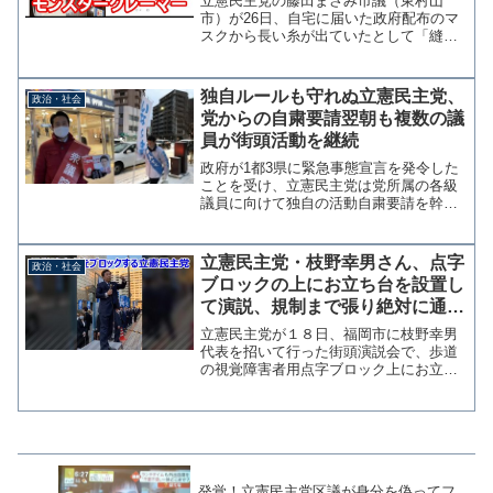
立憲民主党の藤田まさみ市議（東村山
市）が26日、自宅に届いた政府配布のマ
スクから長い糸が出ていたとして「縫製
がガタガタ、何たる税金の無駄遣い」と
ツイッターで批判をした。※ツイートを
削除したのでＦＢを貼ります忘れかけて
独自ルールも守れぬ立憲民主党、
政治・社会
いた #アベノマスク、今...
党からの自粛要請翌朝も複数の議
員が街頭活動を継続
政府が1都3県に緊急事態宣言を発令した
ことを受け、立憲民主党は党所属の各級
議員に向けて独自の活動自粛要請を幹事
長が通達した。通達は7日に出され、朝夕
の街頭演説を控え街宣車での流しやポス
ティング、ポスター掲示などを中心にす
立憲民主党・枝野幸男さん、点字
政治・社会
るよう強く要請してい...
ブロックの上にお立ち台を設置し
て演説、規制まで張り絶対に通さ
ない決意を感じる
立憲民主党が１８日、福岡市に枝野幸男
代表を招いて行った街頭演説会で、歩道
の視覚障害者用点字ブロック上にお立ち
台を設置していたことで批判の声が上が
っている。 歩道幅からして聴衆が奥に
伸びることはなく、場所的にお立ち台を
使う必要もなさそうだ。お...
発覚！立憲民主党区議が身分を偽ってフ