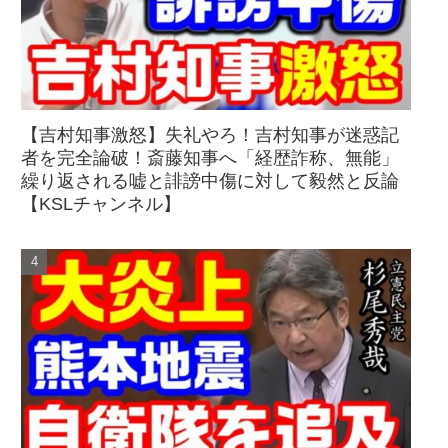
【吉村知事激怒】失礼やろ！吉村知事が迷惑記
者を完全論破！斎藤知事へ「経歴詐称、無能」
繰り返される嘘と誹謗中傷に対して毅然と反論
【KSLチャンネル】