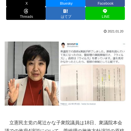
X
Bluesky
Facebook
Threads
はてブ
LINE
2021.01.20
立憲民主党の尾辻かな子衆院議員は18日、衆議院本会
議での政府4演説について、菅総理の施政方針演説の原稿