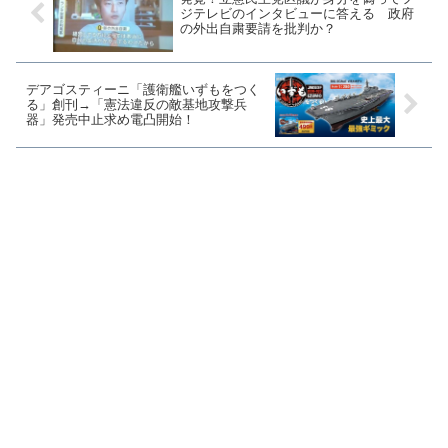
ジテレビのインタビューに答える 政府
の外出自粛要請を批判か？
デアゴスティーニ「護衛艦いずもをつく
る」創刊→「憲法違反の敵基地攻撃兵
器」発売中止求め電凸開始！