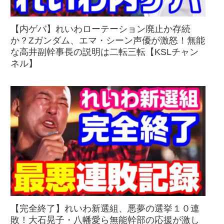
【内ゲバ】れいわローテーション廃止か存続
か？Zガンダム、エマ・シーン声優が激怒！無能
な高井副幹事長の説明は二転三転【KSLチャン
ネル】
【完全終了】れいわ新選組、悪夢の選挙１０連
敗！大石晃子・八幡愛ら無能幹部の応援が激し