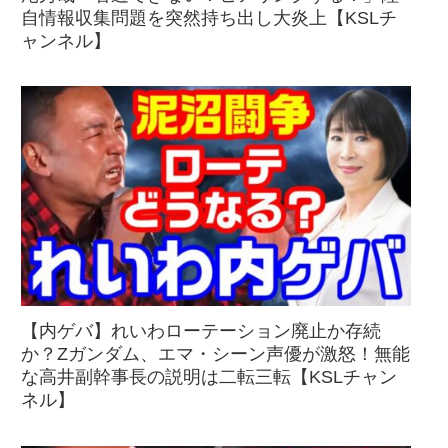
自情報収集問題を突然持ち出し大炎上【KSLチ
ャンネル】
【内ゲバ】れいわローテーション廃止か存続
か？Zガンダム、エマ・シーン声優が激怒！無能
な高井副幹事長の説明は二転三転【KSLチャン
ネル】