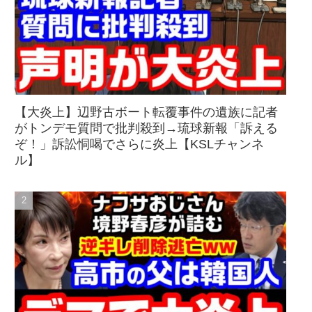
【大炎上】辺野古ボート転覆事件の遺族に記者
がトンデモ質問で批判殺到→琉球新報「訴える
ぞ！」訴訟恫喝でさらに炎上【KSLチャンネ
ル】