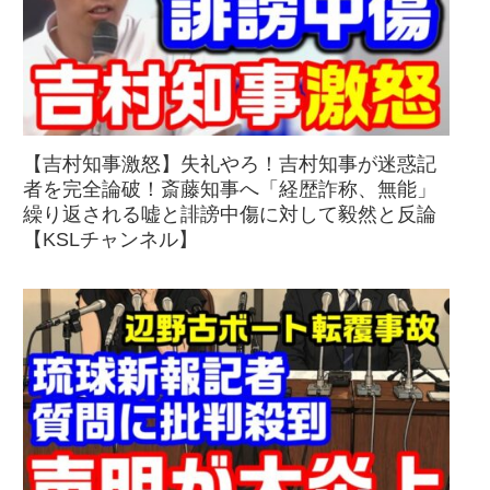
【吉村知事激怒】失礼やろ！吉村知事が迷惑記
者を完全論破！斎藤知事へ「経歴詐称、無能」
繰り返される嘘と誹謗中傷に対して毅然と反論
【KSLチャンネル】