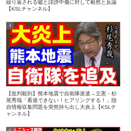
繰り返される嘘と誹謗中傷に対して毅然と反論
【KSLチャンネル】
【批判殺到】熊本地震で自衛隊派遣→立憲・杉
尾秀哉「看過できない！ヒアリングする！」陸
自情報収集問題を突然持ち出し大炎上【KSLチ
ャンネル】