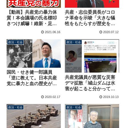
共産・志位委員長がコロ
【動画】共産党の暴力体
ナ革命を示唆「大きな犠
質！本会議場の氏名標叩
牲をもたらすが歴史を変
きつけ威嚇！維新・足立
える。ペストは欧州で農
康史議員「現在も暴力主
2021.06.16
2020.07.12
奴の人口を激減させ中世
義的破壊活動の恐れがあ
没落の契機となった。人
る」
政治・社会
政治・社会
民の闘い如何で
は・・・」
国民・せき健一郎議員
共産党議員が悪質な災害
「逆に教えて。日本共産
デマ拡散「城山ダムは水
党に暴力と血の歴史があ
害が起こると分かって溜
ったんですか？」→共産
め込んでいた」→前日か
党暴力の歴史が続々寄せ
2020.02.17
2019.10.13
ら徹夜で事前放流
られる事態に
政治・社会
政治・社会