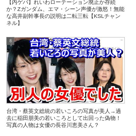
【内ゲバ】れいわローテーション廃止か存続
か？Zガンダム、エマ・シーン声優が激怒！無能
な高井副幹事長の説明は二転三転【KSLチャン
ネル】
台湾・蔡英文総統の若いころの写真が美人→過
去に稲田朋美の若いころとして出回った偽物！
写真の人物は女優の長谷川恵美さん？