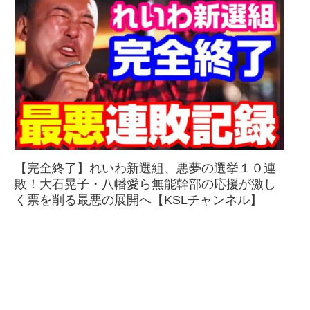
【完全終了】れいわ新選組、悪夢の選挙１０連
敗！大石晃子・八幡愛ら無能幹部の応援が激し
く票を削る最悪の展開へ【KSLチャンネル】