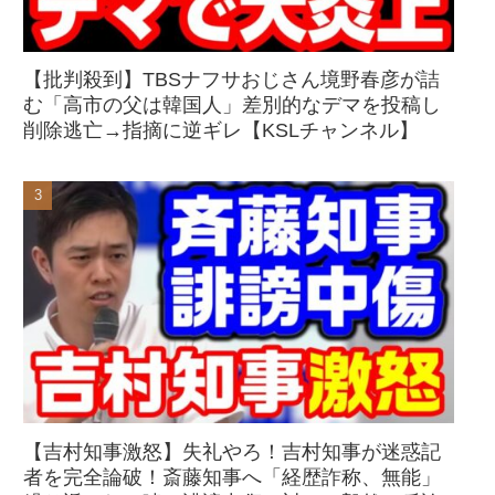
【批判殺到】TBSナフサおじさん境野春彦が詰
む「高市の父は韓国人」差別的なデマを投稿し
削除逃亡→指摘に逆ギレ【KSLチャンネル】
【吉村知事激怒】失礼やろ！吉村知事が迷惑記
者を完全論破！斎藤知事へ「経歴詐称、無能」