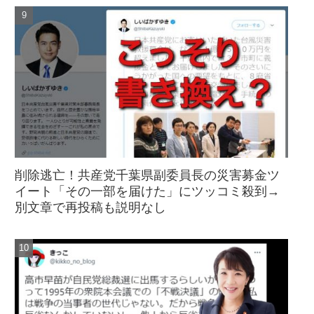
削除逃亡！共産党千葉県副委員長の災害募金ツ
イート「その一部を届けた」にツッコミ殺到→
別文章で再投稿も説明なし