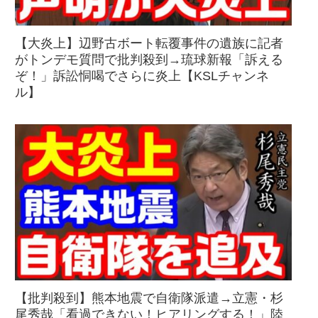
【大炎上】辺野古ボート転覆事件の遺族に記者
がトンデモ質問で批判殺到→琉球新報「訴える
ぞ！」訴訟恫喝でさらに炎上【KSLチャンネ
ル】
【批判殺到】熊本地震で自衛隊派遣→立憲・杉
尾秀哉「看過できない！ヒアリングする！」陸