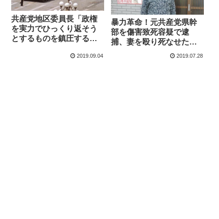
共産党地区委員長「政権
暴力革命！元共産党県幹
を実力でひっくり返そう
部を傷害致死容疑で逮
とするものを鎮圧するの
捕、妻を殴り死なせた疑
は当然」←国会包囲デモ
い 衆参８回出馬の重鎮
2019.09.04
2019.07.28
に戦車送り込むのか？
は元教員で共産主義を植
え付けていた