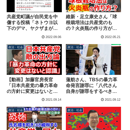
共産党町議が自民党を中
維新・足立康史さん「球
傷する投稿「ネトウヨ以
根栽培法は共産党のも
下のデマ、ヤクザまがい
の？火炎瓶の作り方が書
の手口で政権維持」先月
いてあるそうですが」→
2022.09.06
2022.05.21
には「お前ら頭腐っとる
共産党「何のことか分か
な」で炎上
らないが、暴力革命との
政治・社会
政治・社会
攻撃に使われた」
【動画】加藤官房長官
蓮舫さん、TBSの暴力革
「日本共産党の暴力革命
命発言謝罪に「八代さん
の方針に変更はないと認
自身が謝罪をするべき」
識」志位委員長は「敵の
→施政方針演説原稿を流
2021.09.14
2021.09.12
出方論」を使用しない方
出させた時は後輩議員が
針も撤回はせず
代わりに謝罪
政治・社会
政治・社会