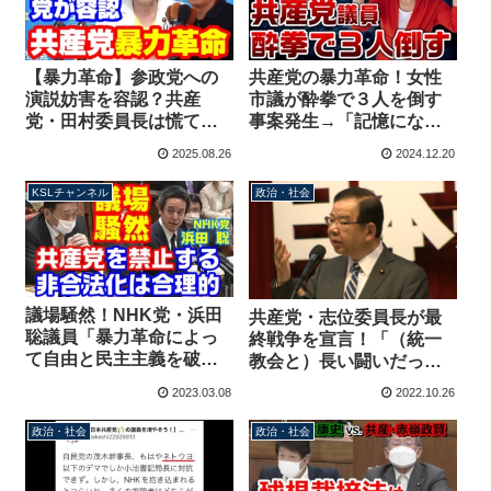
【暴力革命】参政党への
共産党の暴力革命！女性
演説妨害を容認？共産
市議が酔拳で３人を倒す
党・田村委員長は慌てて
事案発生→「記憶にな
撤回の会見を開くも過激
い」【KSLチャンネル】
2025.08.26
2024.12.20
な抗議行動は否定せず
【KSLチャンネル】
KSLチャンネル
政治・社会
議場騒然！NHK党・浜田
共産党・志位委員長が最
聡議員「暴力革命によっ
終戦争を宣言！「（統一
て自由と民主主義を破壊
教会と）長い闘いだっ
する勢力である共産党が
た。彼らが反共の先兵と
2023.03.08
2022.10.26
非合法化されているのは
して最初に牙を剥いた。
合理的だ」
決着つけるまでとことん
政治・社会
政治・社会
やりますよ」