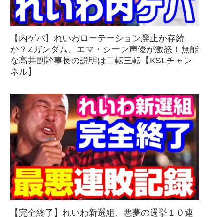
【内ゲバ】れいわローテーション廃止か存続
か？Zガンダム、エマ・シーン声優が激怒！無能
な高井副幹事長の説明は二転三転【KSLチャン
ネル】
【完全終了】れいわ新選組、悪夢の選挙１０連