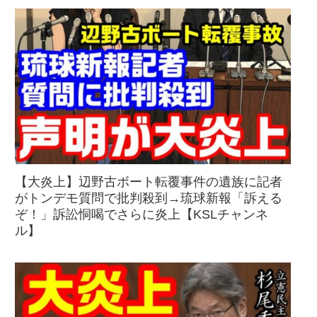
【大炎上】辺野古ボート転覆事件の遺族に記者
がトンデモ質問で批判殺到→琉球新報「訴える
ぞ！」訴訟恫喝でさらに炎上【KSLチャンネ
ル】