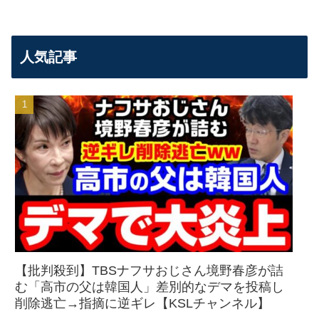
人気記事
【批判殺到】TBSナフサおじさん境野春彦が詰
む「高市の父は韓国人」差別的なデマを投稿し
削除逃亡→指摘に逆ギレ【KSLチャンネル】