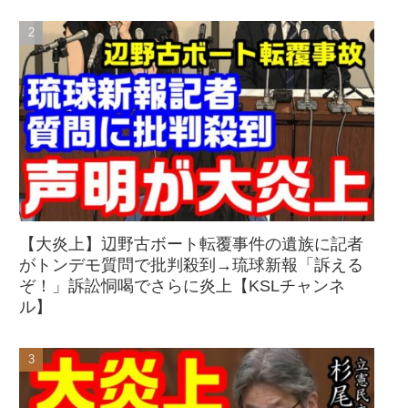
【大炎上】辺野古ボート転覆事件の遺族に記者
がトンデモ質問で批判殺到→琉球新報「訴える
ぞ！」訴訟恫喝でさらに炎上【KSLチャンネ
ル】