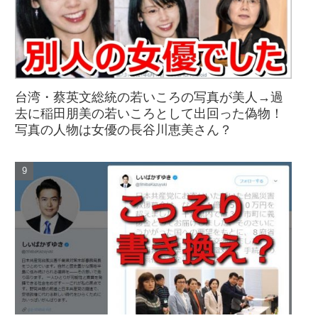
台湾・蔡英文総統の若いころの写真が美人→過
去に稲田朋美の若いころとして出回った偽物！
写真の人物は女優の長谷川恵美さん？