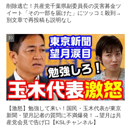
削除逃亡！共産党千葉県副委員長の災害募金ツ
イート「その一部を届けた」にツッコミ殺到→
別文章で再投稿も説明なし
【激怒】勉強して来い！国民・玉木代表が東京
新聞・望月記者の質問に不満爆発！→望月は共
産党会見で告げ口【KSLチャンネル】