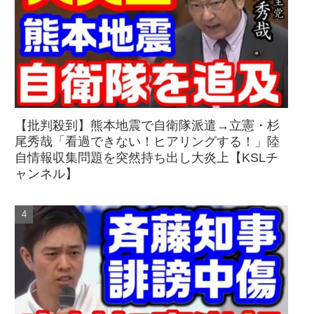
【批判殺到】熊本地震で自衛隊派遣→立憲・杉
尾秀哉「看過できない！ヒアリングする！」陸
自情報収集問題を突然持ち出し大炎上【KSLチ
ャンネル】