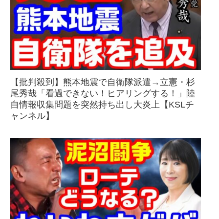
【批判殺到】熊本地震で自衛隊派遣→立憲・杉
尾秀哉「看過できない！ヒアリングする！」陸
自情報収集問題を突然持ち出し大炎上【KSLチ
ャンネル】