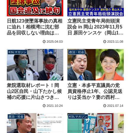
日航123便墜落事故の真相
立憲民主党青年局街頭演
に迫れ！相模湾に沈む部
説会 in 岡山 2023年11月5
品を回収しない理由は？
日 原田ケンスケ（岡山1
絶句する運輸安全委員長
区）津村啓介（岡山2区）
2025.04.03
2023.11.08
立憲・津村啓介が国会で
青山大人（青年局長）塩
追及【KSLチャンネル】
村あやか（局長代理）
KSLマガジン
政治・社会
衆院選取材レポート！岡
立憲・本多平直議員の党
山2区自民・山下たかし候
員資格停止1年、公認見送
補の応援に片山さつき
りは妥当か？妻の西村智
氏、三原じゅん子氏ら
奈美議員は処分再考の嘆
2021.10.24
2021.07.14
続々 複雑に絡む中国ブロ
願書提出するも本質は別
ックの争い【マガジン136
のところに
政治・社会
KSLマガジン
号】