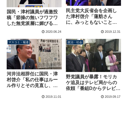
民主党大反省会を企画し
国民・津村議員が過激投
た津村啓介「蓮舫さん
稿「節操の無いフワフワ
に、みっともないことや
した無党派層に媚びる気
るなって叱られた」←こ
はない」「セーフティー
2020.06.24
2019.12.31
れとまた合流するんだぞ
ネットとか言ってる時点
でガキの遊び」
マスコミ・報道
政治・社会
河井法相辞任に国民・津
野党議員が暴露！モリカ
村啓介「私の仕事はルー
ケ追及はテレビ局からの
ル作りとその見直し、誰
依頼「番組Dからテレビで
かを批判することに終始
流すので国会でやってほ
したくない」←新聞では
2019.11.01
2019.09.17
しいと要望あった」「局
カット、批判コメントの
とテレビに映りたい政治
みに
家の共同作業」