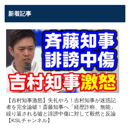
新着記事
【吉村知事激怒】失礼やろ！吉村知事が迷惑記
者を完全論破！斎藤知事へ「経歴詐称、無能」
繰り返される嘘と誹謗中傷に対して毅然と反論
【KSLチャンネル】