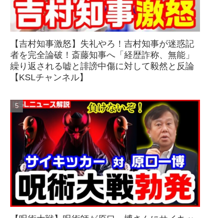
【吉村知事激怒】失礼やろ！吉村知事が迷惑記
者を完全論破！斎藤知事へ「経歴詐称、無能」
繰り返される嘘と誹謗中傷に対して毅然と反論
【KSLチャンネル】