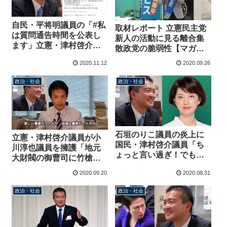
自民・平将明議員の「#私
取材レポート 立憲民主党
は質問通告時間を公表し
新人の活動に見る離合集
ます」立憲・津村啓介議
散政党の脆弱性【マガジ
員も賛同、官僚の負担軽
ン55号】
2020.11.12
2020.09.26
減と実のある質疑へ
政治・社会
政治・社会
石垣のりこ議員の炎上に
立憲・津村啓介議員が小
国民・津村啓介議員「ち
川淳也議員を擁護「地元
ょっと言い過ぎ！でも若
大財閥の御曹司に竹槍で
手政治家ってそれくらい
挑んでいる小川淳也に小
2020.09.20
2020.08.31
でちょうど良い」
バカにした態度で接する
のは僕は違うと思う」←
政治・社会
政治・社会
やっぱり出自が基準