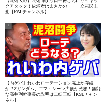
【呪術大戦】呪術師が原口一博さんにサイキッ
クアタック！依頼者はまさかの・・・立憲民主
党【KSLチャンネル】
【内ゲバ】れいわローテーション廃止か存続
か？Zガンダム、エマ・シーン声優が激怒！無能
な高井副幹事長の説明は二転三転【KSLチャン
ネル】