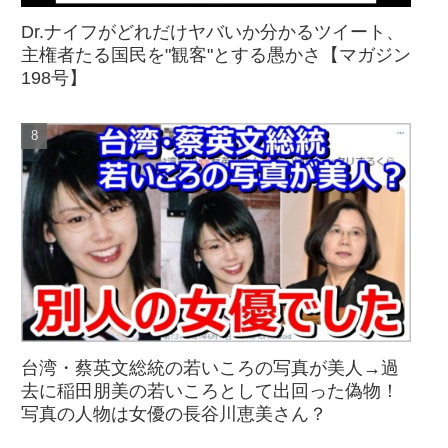
Dr.ナイフがどれだけヤバいか分かるツイート、
主権者たる国民を"観客"とする愚かさ【マガジン
198号】
台湾・蔡英文総統の若いころの写真が美人→過
去に稲田朋美の若いころとして出回った偽物！
写真の人物は女優の長谷川恵美さん？