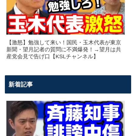
【激怒】勉強して来い！国民・玉木代表が東京
新聞・望月記者の質問に不満爆発！→望月は共
産党会見で告げ口【KSLチャンネル】
新着記事