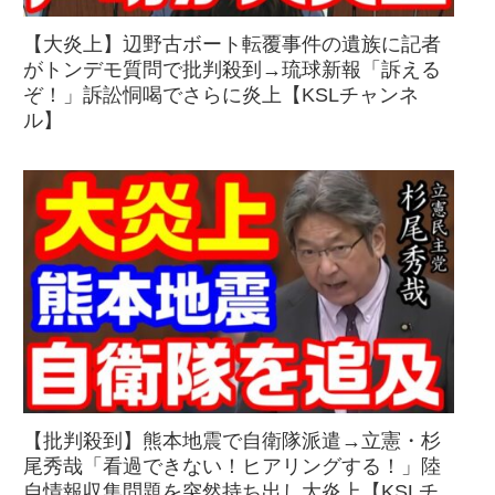
【大炎上】辺野古ボート転覆事件の遺族に記者
がトンデモ質問で批判殺到→琉球新報「訴える
ぞ！」訴訟恫喝でさらに炎上【KSLチャンネ
ル】
【批判殺到】熊本地震で自衛隊派遣→立憲・杉
尾秀哉「看過できない！ヒアリングする！」陸
自情報収集問題を突然持ち出し大炎上【KSLチ