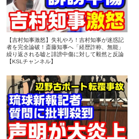
【吉村知事激怒】失礼やろ！吉村知事が迷惑記
者を完全論破！斎藤知事へ「経歴詐称、無能」
繰り返される嘘と誹謗中傷に対して毅然と反論
【KSLチャンネル】