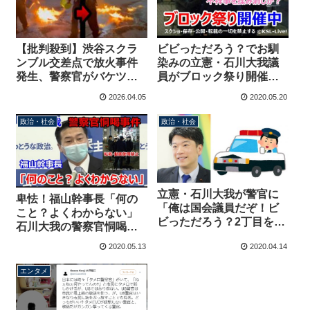
【批判殺到】渋谷スクラ
ビビっただろう？でお馴
ンブル交差点で放火事件
染みの立憲・石川大我議
発生、警察官がバケツで
員がブロック祭り開催
水をぶっかける→さらに
中！新宿２丁目警察官恫
2026.04.05
2020.05.20
延焼する事態に【KSL-
喝疑惑のもみ消しに躍起
Live!】
政治・社会
政治・社会
立憲・石川大我が警官に
卑怯！福山幹事長「何の
「俺は国会議員だぞ！ビ
こと？よくわからない」
ビっただろう？2丁目を偉
石川大我の警察官恫喝問
そうに歩き回る警察を撮
題を無かったことにする
2020.05.13
2020.04.14
るのが趣味なんだ」
エンタメ