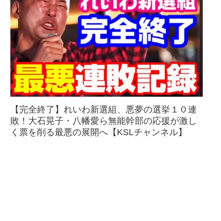
【完全終了】れいわ新選組、悪夢の選挙１０連
敗！大石晃子・八幡愛ら無能幹部の応援が激し
く票を削る最悪の展開へ【KSLチャンネル】