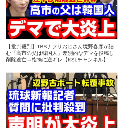
【批判殺到】TBSナフサおじさん境野春彦が詰
む「高市の父は韓国人」差別的なデマを投稿し
削除逃亡→指摘に逆ギレ【KSLチャンネル】