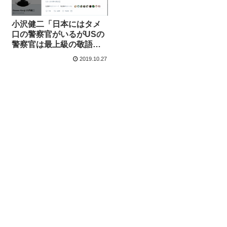
小沢健二「日本にはタメ
口の警察官がいるがUSの
警察官は最上級の敬語を
使う。が、US警官はいき
2019.10.27
なり市民に銃をぶっ放
す」