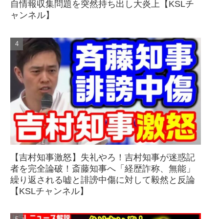
自情報収集問題を突然持ち出し大炎上【KSLチ
ャンネル】
【吉村知事激怒】失礼やろ！吉村知事が迷惑記
者を完全論破！斎藤知事へ「経歴詐称、無能」
繰り返される嘘と誹謗中傷に対して毅然と反論
【KSLチャンネル】