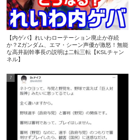
【内ゲバ】れいわローテーション廃止か存続
か？Zガンダム、エマ・シーン声優が激怒！無能
な高井副幹事長の説明は二転三転【KSLチャン
ネル】