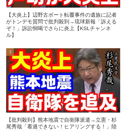
【大炎上】辺野古ボート転覆事件の遺族に記者
がトンデモ質問で批判殺到→琉球新報「訴える
ぞ！」訴訟恫喝でさらに炎上【KSLチャンネ
ル】
【批判殺到】熊本地震で自衛隊派遣→立憲・杉
尾秀哉「看過できない！ヒアリングする！」陸