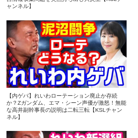
ャンネル】
【内ゲバ】れいわローテーション廃止か存続
か？Zガンダム、エマ・シーン声優が激怒！無能
な高井副幹事長の説明は二転三転【KSLチャン
ネル】