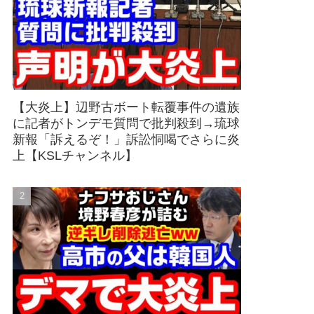
【大炎上】辺野古ボート転覆事件の遺族
に記者がトンデモ質問で批判殺到→琉球
新報「訴えるぞ！」訴訟恫喝でさらに炎
上【KSLチャンネル】