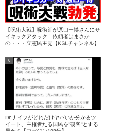
【呪術大戦】呪術師が原口一博さんにサ
イキックアタック！依頼者はまさか
の・・・立憲民主党【KSLチャンネル】
Dr.ナイフがどれだけヤバいか分かるツ
イート、主権者たる国民を"観客"とする