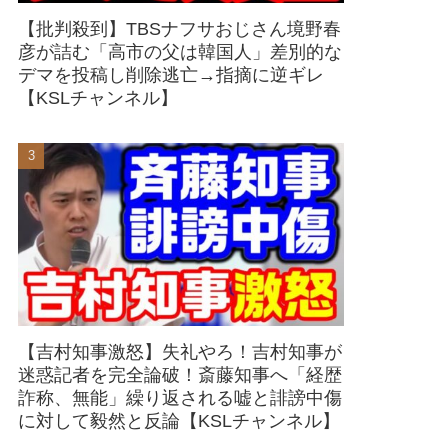
【批判殺到】TBSナフサおじさん境野春
彦が詰む「高市の父は韓国人」差別的な
デマを投稿し削除逃亡→指摘に逆ギレ
【KSLチャンネル】
【吉村知事激怒】失礼やろ！吉村知事が
迷惑記者を完全論破！斎藤知事へ「経歴
詐称、無能」繰り返される嘘と誹謗中傷
に対して毅然と反論【KSLチャンネル】