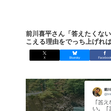
前川喜平さん「答えたくな
こえる理由をでっち上げれ
X
Bluesky
Faceboo