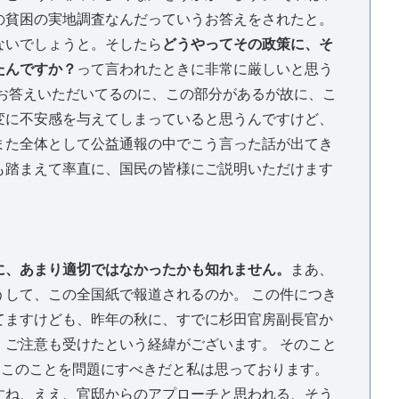
の貧困の実地調査なんだっていうお答えをされたと。
ないでしょうと。そしたら
どうやってその政策に、そ
たんですか？
って言われたときに非常に厳しいと思う
にお答えいただいてるのに、この部分があるが故に、こ
変に不安感を与えてしまっていると思うんですけど、
また全体として公益通報の中でこう言った話が出てき
も踏まえて率直に、国民の皆様にご説明いただけます
に、あまり適切ではなかったかも知れません。
まあ、
うして、この全国紙で報道されるのか。 この件につき
てますけども、昨年の秋に、すでに杉田官房副長官か
、ご注意も受けたという経緯がございます。 そのこと
、このことを問題にすべきだと私は思っております。
すね、ええ、官邸からのアプローチと思われる、そう