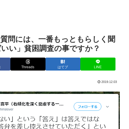
い質問には、一番もっともらしく聞
ばいい」貧困調査の事ですか？
k
Threads
はてブ
LINE
2019.12.03