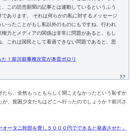
と、この読売新聞の記事とは連動しているというふう
けであります。 それは何らかの私に対するメッセージ
ういったことがもし私以外のものにもですね、行われ
家権力とメディアの関係は非常に問題があると。もし
ね、これは国民として看過できない問題であると、思
った！前川前事務次官が本音ポロリ
たら、全然もっともらしく聞こえなかったという恥ずか
たが、貧困少女たちはどこへ行ったのでしょうか？前川さ
ーオータニ幹部を脅し５０００円でできると発表させた」