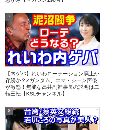
愚かさ【マガジン198号】
【内ゲバ】れいわローテーション廃止か
存続か？Zガンダム、エマ・シーン声優
が激怒！無能な高井副幹事長の説明は二
転三転【KSLチャンネル】