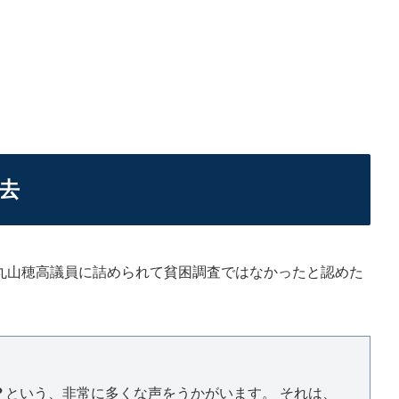
去
山穂高議員に詰められて貧困調査ではなかったと認めた
？
という、非常に多くな声をうかがいます。 それは、