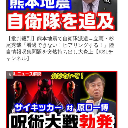
【批判殺到】熊本地震で自衛隊派遣→立憲・杉
尾秀哉「看過できない！ヒアリングする！」陸
自情報収集問題を突然持ち出し大炎上【KSLチ
ャンネル】