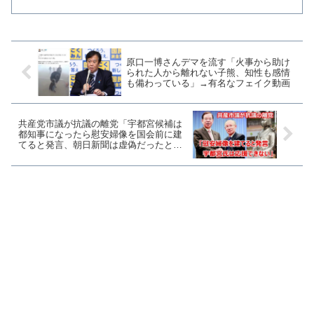
原口一博さんデマを流す「火事から助け
られた人から離れない子熊、知性も感情
も備わっている」→有名なフェイク動画
共産党市議が抗議の離党「宇都宮候補は
都知事になったら慰安婦像を国会前に建
てると発言、朝日新聞は虚偽だったと謝
罪している」