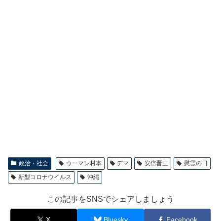
政治・社会
ウーマン村本
デマ
安倍晋三
慰霊の日
新型コロナウイルス
沖縄
この記事をSNSでシェアしましょう
X
Bluesky
Facebook