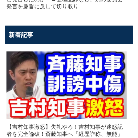
発言を趣旨に反して切り取り
新着記事
【吉村知事激怒】失礼やろ！吉村知事が迷惑記
者を完全論破！斎藤知事へ「経歴詐称、無能」