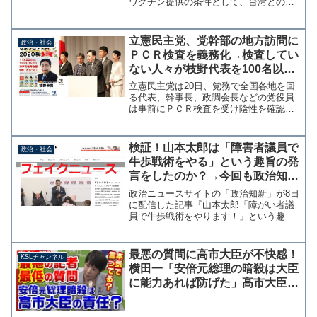
ワクチン提供の条件として、台湾との断
交を要求していたことがわかった。 パ
ラグアイ外務省は正式な代理人かは分か
らないとしているが、台湾との断交を求
立憲民主党、党幹部の地方訪問に
政治・社会
めているのだから正式でなく...
ＰＣＲ検査を義務化→検査してい
ない人々が枝野代表を100名以上
で囲むフェス開催
立憲民主党は20日、党務で全国各地を回
る代表、幹事長、政調会長などの党役員
は事前にＰＣＲ検査を受け陰性を確認す
ることを決めた。党役員と同行する秘
書、職員にも適用される。GoToトラベル
の停止を求める一方で、同党の小川淳也
検証！山本太郎は「障害者議員で
政治・社会
衆院議員が新型コロナ...
牛歩戦術をやる」という趣旨の発
言をしたのか？→今回も政治知新
のフェイクニュース
政治ニュースサイトの「政治知新」が8日
に配信した記事『山本太郎「障がい者議
員で牛歩戦術をやります！」という趣旨
の最低発言。そして、れいわ新撰組とし
て当選した以上、障がい者も権力者であ
り、税金の私的利用は禁じられるべ
最悪の質問に高市大臣が不快感！
KSLチャンネル
き。』がまるで真実であるか...
横田一「安倍元総理の暗殺は大臣
に能力あれば防げた」高市大臣
「みなさんは予測できました
か？」【KSLチャンネル】