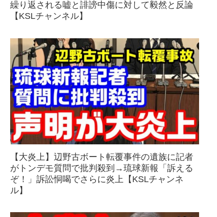
繰り返される嘘と誹謗中傷に対して毅然と反論
【KSLチャンネル】
【大炎上】辺野古ボート転覆事件の遺族に記者
がトンデモ質問で批判殺到→琉球新報「訴える
ぞ！」訴訟恫喝でさらに炎上【KSLチャンネ
ル】