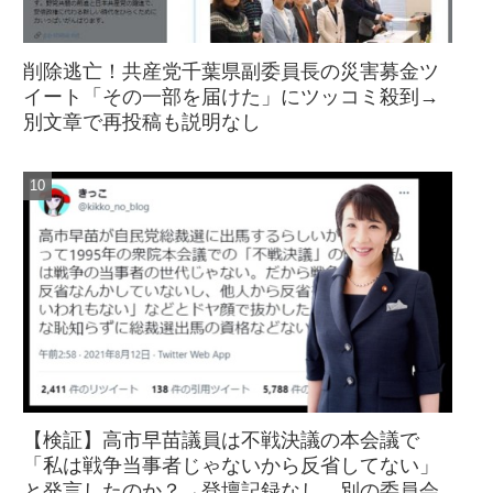
削除逃亡！共産党千葉県副委員長の災害募金ツ
イート「その一部を届けた」にツッコミ殺到→
別文章で再投稿も説明なし
【検証】高市早苗議員は不戦決議の本会議で
「私は戦争当事者じゃないから反省してない」
と発言したのか？→登壇記録なし、別の委員会