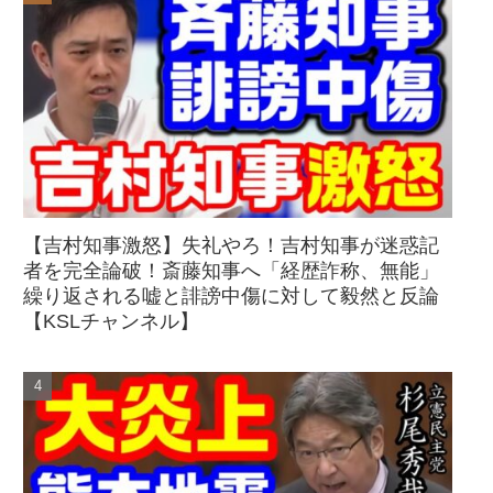
【吉村知事激怒】失礼やろ！吉村知事が迷惑記
者を完全論破！斎藤知事へ「経歴詐称、無能」
繰り返される嘘と誹謗中傷に対して毅然と反論
【KSLチャンネル】