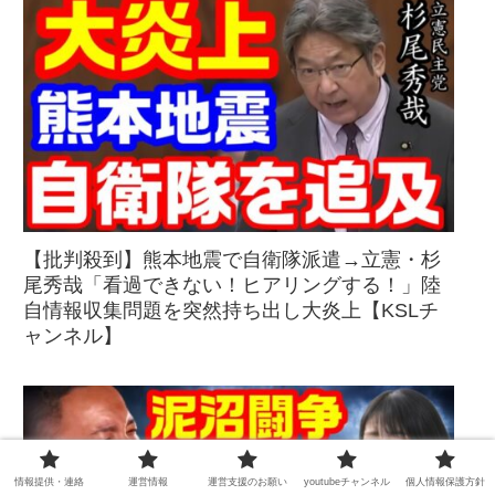
【批判殺到】熊本地震で自衛隊派遣→立憲・杉
尾秀哉「看過できない！ヒアリングする！」陸
自情報収集問題を突然持ち出し大炎上【KSLチ
ャンネル】
情報提供・連絡
運営情報
運営支援のお願い
youtubeチャンネル
個人情報保護方針