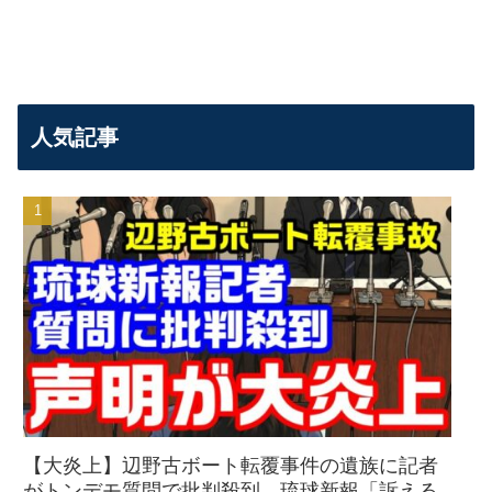
人気記事
【大炎上】辺野古ボート転覆事件の遺族に記者
がトンデモ質問で批判殺到→琉球新報「訴える