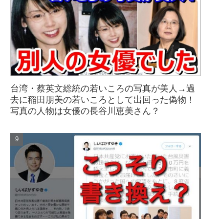
台湾・蔡英文総統の若いころの写真が美人→過
去に稲田朋美の若いころとして出回った偽物！
写真の人物は女優の長谷川恵美さん？