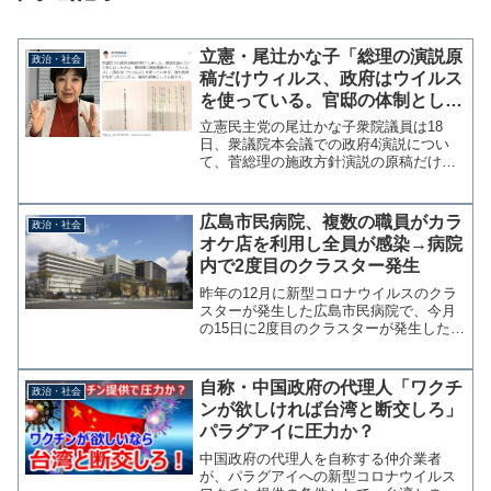
立憲・尾辻かな子「総理の演説原
政治・社会
稿だけウィルス、政府はウイルス
を使っている。官邸の体制として
心配」
立憲民主党の尾辻かな子衆院議員は18
日、衆議院本会議での政府4演説につい
て、菅総理の施政方針演説の原稿だけ
「ウイルス」ではなく「ウィルス」とな
っていることに「誰も気付かなかったと
したら、官邸の体制として心配です」と
広島市民病院、複数の職員がカラ
政治・社会
ツイッターに投稿した。衆議...
オケ店を利用し全員が感染→病院
内で2度目のクラスター発生
昨年の12月に新型コロナウイルスのクラ
スターが発生した広島市民病院で、今月
の15日に2度目のクラスターが発生した。
中国新聞によると、今月7日夜に複数の職
員がカラオケ店を利用し参加者全員が感
染し病院内フロアで感染が拡大したよう
自称・中国政府の代理人「ワクチ
政治・社会
だ。カラオケ店利...
ンが欲しければ台湾と断交しろ」
パラグアイに圧力か？
中国政府の代理人を自称する仲介業者
が、パラグアイへの新型コロナウイルス