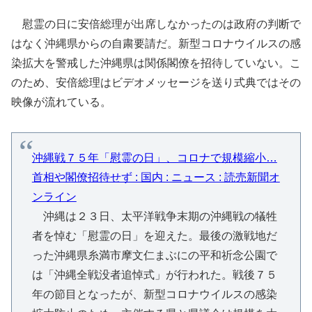
慰霊の日に安倍総理が出席しなかったのは政府の判断で
はなく沖縄県からの自粛要請だ。新型コロナウイルスの感
染拡大を警戒した沖縄県は関係閣僚を招待していない。こ
のため、安倍総理はビデオメッセージを送り式典ではその
映像が流れている。
沖縄戦７５年「慰霊の日」、コロナで規模縮小…
首相や閣僚招待せず : 国内 : ニュース : 読売新聞オ
ンライン
沖縄は２３日、太平洋戦争末期の沖縄戦の犠牲
者を悼む「慰霊の日」を迎えた。最後の激戦地だ
った沖縄県糸満市摩文仁まぶにの平和祈念公園で
は「沖縄全戦没者追悼式」が行われた。戦後７５
年の節目となったが、新型コロナウイルスの感染