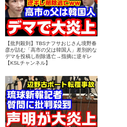
【批判殺到】TBSナフサおじさん境野春
彦が詰む「高市の父は韓国人」差別的な
デマを投稿し削除逃亡→指摘に逆ギレ
【KSLチャンネル】