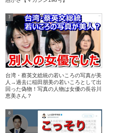
愚かさ【マガジン198号】
台湾・蔡英文総統の若いころの写真が美
人→過去に稲田朋美の若いころとして出
回った偽物！写真の人物は女優の長谷川
恵美さん？