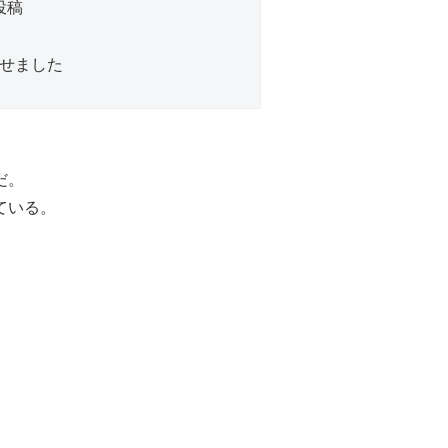
投稿
せました
だ。
ている。