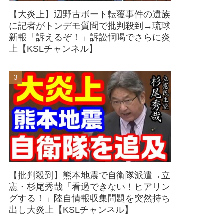
【大炎上】辺野古ボート転覆事件の遺族
に記者がトンデモ質問で批判殺到→琉球
新報「訴えるぞ！」訴訟恫喝でさらに炎
上【KSLチャンネル】
【批判殺到】熊本地震で自衛隊派遣→立
憲・杉尾秀哉「看過できない！ヒアリン
グする！」陸自情報収集問題を突然持ち
出し大炎上【KSLチャンネル】