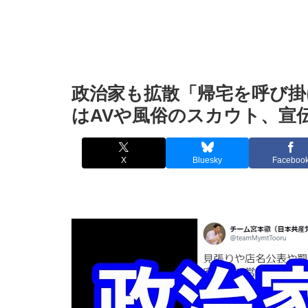
政治家も拡散「帰宅を呼び掛
はAVや風俗のスカウト、宣
X
Bluesky
Faceboo