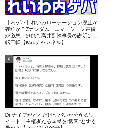
【内ゲバ】れいわローテーション廃止か
存続か？Zガンダム、エマ・シーン声優
が激怒！無能な高井副幹事長の説明は二
転三転【KSLチャンネル】
Dr.ナイフがどれだけヤバいか分かるツ
イート、主権者たる国民を"観客"とする