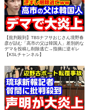
【批判殺到】TBSナフサおじさん境野春
彦が詰む「高市の父は韓国人」差別的な
デマを投稿し削除逃亡→指摘に逆ギレ
【KSLチャンネル】