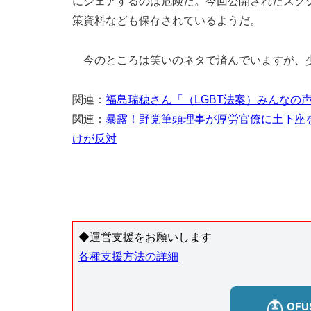
にシェアするのは危険だ。今回公開されたスク
策資料なども保存されているようだ。
今のところは笑いのネタで済んでいますが、
関連：
福島瑞穂さん「（LGBT法案）みんなの
関連：
暴露！野党筆頭理事が厚労官僚に土下座
けが反対
◆運営支援をお願いします
各種支援方法の詳細