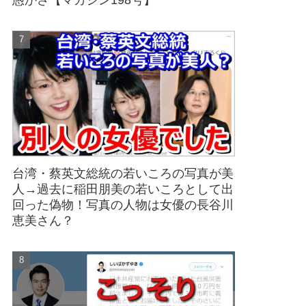
愚かさ【マガジン198号】
台湾・蔡英文総統の若いころの写真が美
人→過去に稲田朋美の若いころとして出
回った偽物！写真の人物は女優の長谷川
恵美さん？