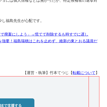
ショには個人情報などは無かったが、特定候補者の選挙対
少し福島先生が心配です。
声で廃案にしよう」→慌てて削除するも時すでに遅し
を強要！福島瑞穂はこれを止めず、維新の東とおる議員だ
【運営・執筆】竹本てつじ【
転載について
】