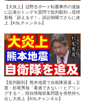
【大炎上】辺野古ボート転覆事件の遺族
に記者がトンデモ質問で批判殺到→琉球
新報「訴えるぞ！」訴訟恫喝でさらに炎
上【KSLチャンネル】
【批判殺到】熊本地震で自衛隊派遣→立
憲・杉尾秀哉「看過できない！ヒアリン
グする！」陸自情報収集問題を突然持ち
出し大炎上【KSLチャンネル】