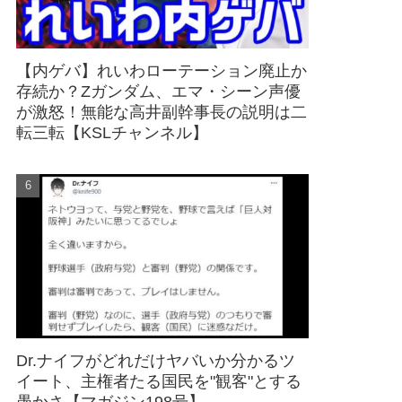
【内ゲバ】れいわローテーション廃止か
存続か？Zガンダム、エマ・シーン声優
が激怒！無能な高井副幹事長の説明は二
転三転【KSLチャンネル】
Dr.ナイフがどれだけヤバいか分かるツ
イート、主権者たる国民を"観客"とする