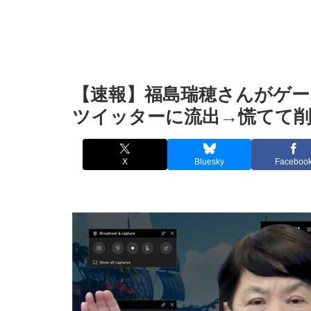
【速報】福島瑞穂さんがゲ
ツイッターに流出→慌てて
X
Bluesky
Faceboo