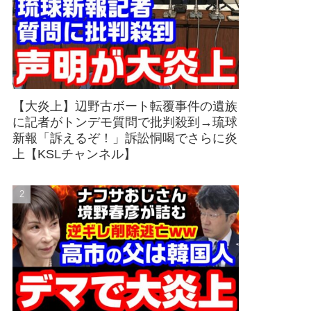
【大炎上】辺野古ボート転覆事件の遺族
に記者がトンデモ質問で批判殺到→琉球
新報「訴えるぞ！」訴訟恫喝でさらに炎
上【KSLチャンネル】