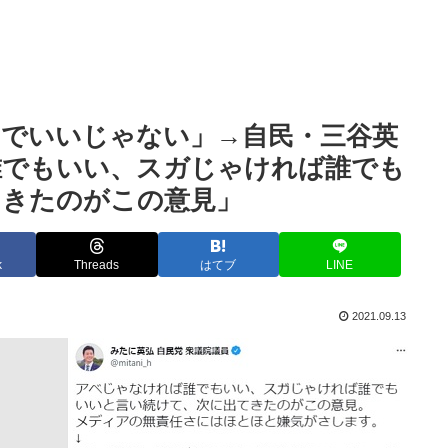
んでいいじゃない」→自民・三谷英
誰でもいい、スガじゃければ誰でも
てきたのがこの意見」
k
Threads
はてブ
LINE
2021.09.13