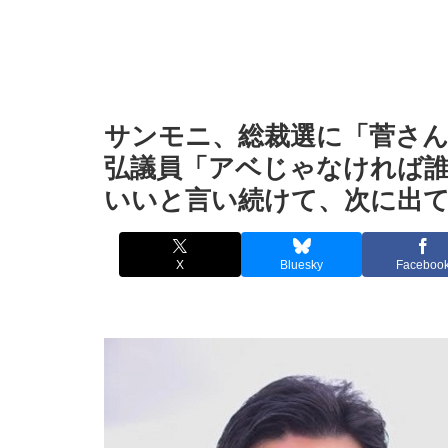
サンモニ、総裁選に「菅さ
弘議員「アベじゃなければ
いいと言い続けて、次に出
X
Bluesky
Faceboo