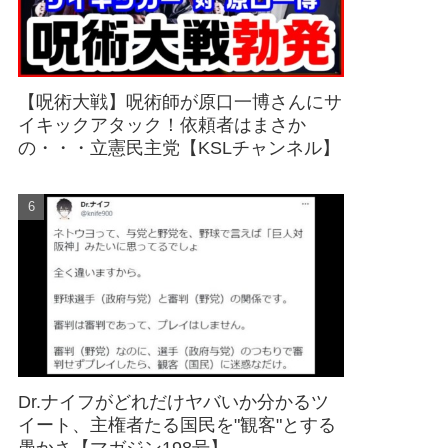
【呪術大戦】呪術師が原口一博さんにサ
イキックアタック！依頼者はまさか
の・・・立憲民主党【KSLチャンネル】
Dr.ナイフがどれだけヤバいか分かるツ
イート、主権者たる国民を"観客"とする