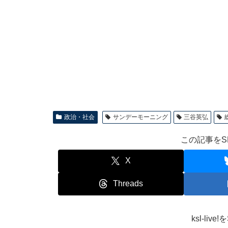
政治・社会
サンデーモーニング
三谷英弘
この記事をS
X
Threads
ksl-li