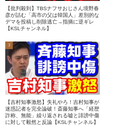
【批判殺到】TBSナフサおじさん境野春
彦が詰む「高市の父は韓国人」差別的な
デマを投稿し削除逃亡→指摘に逆ギレ
【KSLチャンネル】
【吉村知事激怒】失礼やろ！吉村知事が
迷惑記者を完全論破！斎藤知事へ「経歴
詐称、無能」繰り返される嘘と誹謗中傷
に対して毅然と反論【KSLチャンネル】