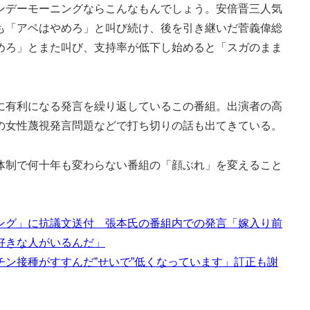
デーモーニングならこんなもんでしょう。安倍晋三人気
も「アベはやめろ」と叫び続け、後を引き継いだ菅義偉総
めろ」とまた叫び、支持率が低下し始めると「スガのまま
有利になる発言を繰り返しているこの番組。出演者の高
の女性蔑視発言問題などで打ち切りの話も出てきている。
制で何十年も変わらない番組の「顔ぶれ」を変えること
ニング」に抗議文送付 張本氏の番組内での発言「嫁入り前
好きな人がいるんだ」
ン接種がすすんだ”せいで”低くなっています」訂正も謝