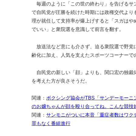
毎週のように「この世の終わり」を告げるサン
で自民党が圧勝を続けた時期には政権交代より
理が就任して支持率が爆上げすると「スガはや
でいい」と衆院選を意識して前言を翻す。
放送法など意にも介さず、迫る衆院選で野党に
齢化に加え、人気を支えたスポーツコーナーで
自民党の新しい「顔」よりも、関口宏の独裁体
を考えた方が良さそうだ。
関連：
ボクシング協会がTBS「サンデーモー
のお嬢ちゃんが顔を殴り合ってね。こんな競技
関連：
サンモニがついに本音「重症者数はワクチ
罪もなく番組進行