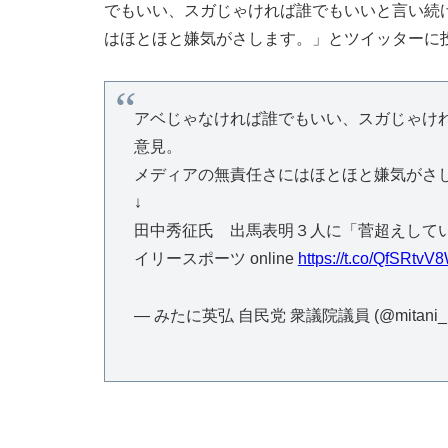
でもいい、スガじゃければ誰でもいいと言い続
はほとほと嫌気がさします。」とツイッターに
アベじゃなければ誰でもいい、スガじゃけ
意見。
メディアの無責任さにはほとほと嫌気がさ
↓
田中秀征氏 出馬表明３人に「菅超えしてい
イリースポーツ online
https://t.co/QfSRtv
— みたに英弘 自民党 衆議院議員 (@mitani_