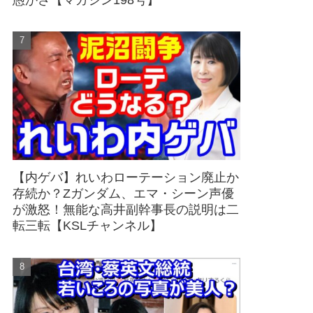
愚かさ【マガジン198号】
【内ゲバ】れいわローテーション廃止か
存続か？Zガンダム、エマ・シーン声優
が激怒！無能な高井副幹事長の説明は二
転三転【KSLチャンネル】