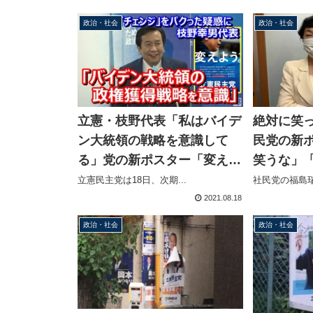
政治・社会
政治・社会
立憲・枝野代表「私はバイデ
絶対に笑
ン大統領の戦略を意識して
民党の新
る」党の新ポスター「変えよ
笑うな」
う」がオバマのチェンジに似
へ」ほぼ
立憲民主党は18日、次期...
社民党の福島瑞
ていると指摘され答える
ほ党首が
2021.08.18
政治・社会
政治・社会