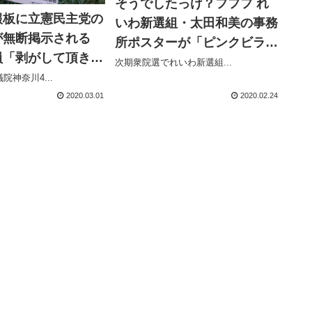
そうでしたっけ？フフフ れ
報板に立憲民主党の
いわ新選組・太田和美の事務
が無断掲示される
所ポスターが「ピンクビラ」
員「剥がして頂きま
みたいだと話題に
次期衆院選でれいわ新選組...
流石に驚きました」
院神奈川4...
2020.03.01
2020.02.24