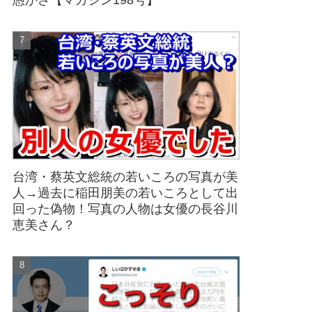
愚かさ【マガジン198号】
台湾・蔡英文総統の若いころの写真が美
人→過去に稲田朋美の若いころとして出
回った偽物！写真の人物は女優の長谷川
恵美さん？