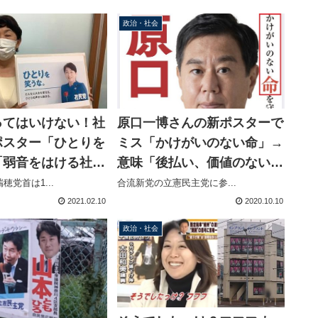
政治・社会
原口一博さんの新ポスターで
ってはいけない！社
ミス「かけがいのない命」→
ポスター「ひとりを
意味「後払い、価値のない
「弱音をはける社会
命」正しくは「かけがえのな
ソロ活動の福島みず
合流新党の立憲民主党に参...
穂党首は1...
い命」
発表
2021.02.10
2020.10.10
政治・社会