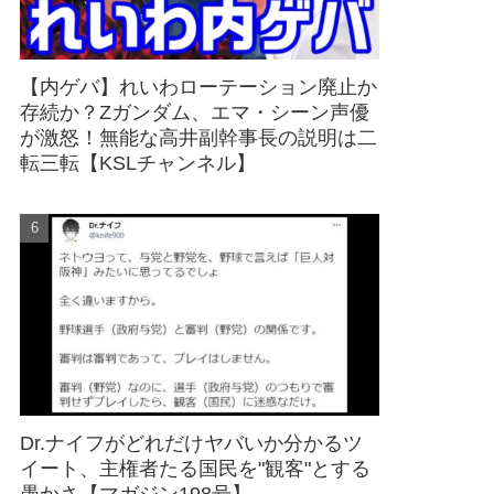
【内ゲバ】れいわローテーション廃止か
存続か？Zガンダム、エマ・シーン声優
が激怒！無能な高井副幹事長の説明は二
転三転【KSLチャンネル】
Dr.ナイフがどれだけヤバいか分かるツ
イート、主権者たる国民を"観客"とする