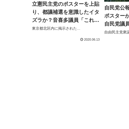
立憲民主党のポスターを上貼
自民党公
り、都議補選を意識したイタ
ポスター
ズラか？音喜多議員「これは
自民党議
アグレッシブ過ぎ、やるなら
東京都北区内に掲示された...
したが、
自由民主党衆議
きちんと貼ってくれ」
2020.06.13