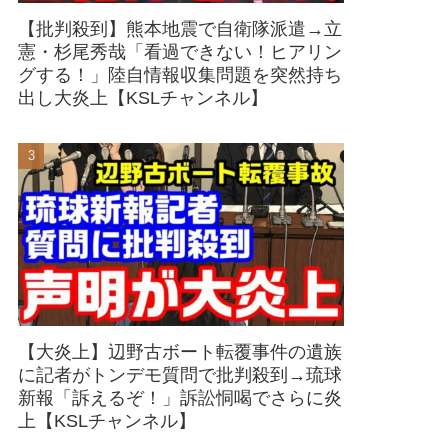
【批判殺到】熊本地震で自衛隊派遣→立
憲・杉尾秀哉「看過できない！ヒアリン
グする！」陸自情報収集問題を突然持ち
出し大炎上【KSLチャンネル】
【大炎上】辺野古ボート転覆事件の遺族
に記者がトンデモ質問で批判殺到→琉球
新報「訴えるぞ！」訴訟恫喝でさらに炎
上【KSLチャンネル】