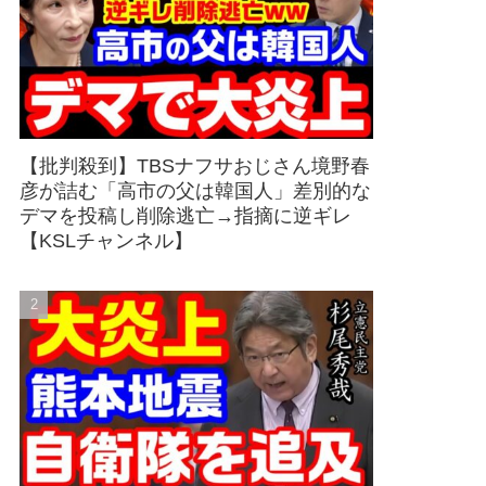
【批判殺到】TBSナフサおじさん境野春
彦が詰む「高市の父は韓国人」差別的な
デマを投稿し削除逃亡→指摘に逆ギレ
【KSLチャンネル】