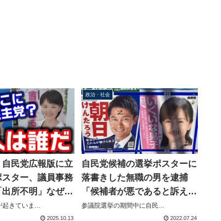
政治・社会
？自民党広報版に立
自民党候補の選挙ポスターに
ポスター、議員事務
落書きした無職の男を逮捕
「出所不明」なぜか
「候補者が悪であると訴えた
ブを始める【KSL
かった」
起きていま...
参議院選挙の期間中に自民...
ル】
2025.10.13
2022.07.24