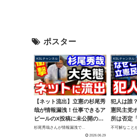
ポスター
KSLチャンネル
KSLチャンネル
【ネット流出】立憲の杉尾秀
犯人は誰
哉が情報漏洩！仕事できるア
憲民主党
ピールのX投稿に未公開の党
所は否定
資料が…慌てて削除もスクシ
被害者ムー
杉尾秀哉さんが情報漏洩で...
不可解なことが
ョが拡散【KSLチャンネル】
チャンネ
2026.06.29