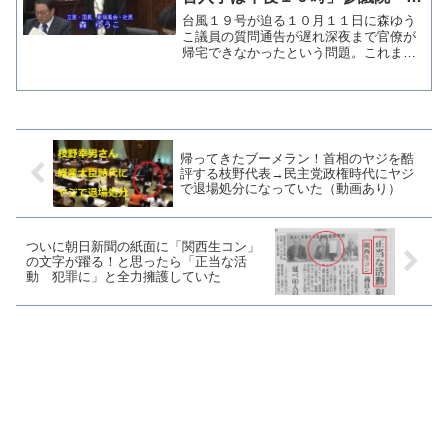
日前の通告に質問内容は含まれて
台風１９号が迫る１０月１１日に森ゆう
なかった」
こ議員の質問通告が遅れ深夜まで官僚が
帰宅できなかったという問題。これまで
森氏側は「通告は期日前に行った」と反
論してきたが８日の経済産業委員会で維
新・足立康史議員からの質問から重大な
証言がなされた。 大西証...
帰ってきたブーメラン！首相のヤジを酷
評する枝野代表→民主党政権時代にヤジ
で退場処分になっていた（動画あり）
ついに朝日新聞の紙面に「関西生コン」
の文字が躍る！と思ったら「正当な活
動 犯罪に」と全力擁護していた