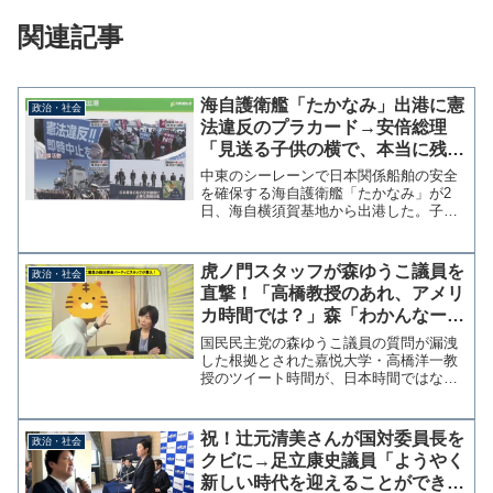
関連記事
海自護衛艦「たかなみ」出港に憲
政治・社会
法違反のプラカード→安倍総理
「見送る子供の横で、本当に残念
だ」維新・足立康史議員の質疑に
中東のシーレーンで日本関係船舶の安全
心境語る
を確保する海自護衛艦「たかなみ」が2
日、海自横須賀基地から出港した。子供
を含む家族らが任地へ向かう隊員を見送
ったが、その横で自衛隊派遣に反対する
団体メンバーらが「憲法違反」などのプ
虎ノ門スタッフが森ゆうこ議員を
政治・社会
ラカードが掲げたことにつ...
直撃！「高橋教授のあれ、アメリ
カ時間では？」森「わかんなー
い。ごめんなさーい」
国民民主党の森ゆうこ議員の質問が漏洩
した根拠とされた嘉悦大学・高橋洋一教
授のツイート時間が、日本時間ではなく
サンフランシスコ太平洋時間に変更され
ていた問題。１２日放送のＤＨＣテレビ
「虎ノ門ニュース」では森氏を直撃した
祝！辻元清美さんが国対委員長を
政治・社会
スタッフの緊急レポートを...
クビに→足立康史議員「ようやく
新しい時代を迎えることができ