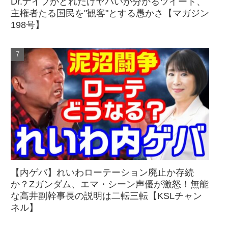
Dr.ナイフがどれだけヤバいか分かるツイート、
主権者たる国民を"観客"とする愚かさ【マガジン
198号】
【内ゲバ】れいわローテーション廃止か存続
か？Zガンダム、エマ・シーン声優が激怒！無能
な高井副幹事長の説明は二転三転【KSLチャン
ネル】