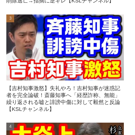
削除逃亡→指摘に逆ギレ【KSLチャンネル】
【吉村知事激怒】失礼やろ！吉村知事が迷惑記
者を完全論破！斎藤知事へ「経歴詐称、無能」
繰り返される嘘と誹謗中傷に対して毅然と反論
【KSLチャンネル】