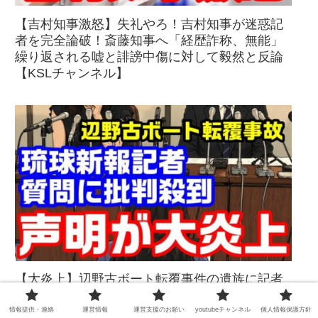
【吉村知事激怒】失礼やろ！吉村知事が迷惑記
者を完全論破！斎藤知事へ「経歴詐称、無能」
繰り返される嘘と誹謗中傷に対して毅然と反論
【KSLチャンネル】
【大炎上】辺野古ボート転覆事件の遺族に記者
がトンデモ質問で批判殺到→琉球新報「訴える
ぞ！」訴訟恫喝でさらに炎上【KSLチャンネ
情報提供・連絡
運営情報
運営支援のお願い
youtubeチャンネル
個人情報保護方針