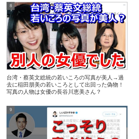
台湾・蔡英文総統の若いころの写真が美人→過
去に稲田朋美の若いころとして出回った偽物！
写真の人物は女優の長谷川恵美さん？