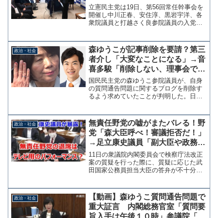
る…かもしれない」
立憲民主党は19日、第56回常任幹事会を
開催し中川正春、安住淳、黒岩宇洋、各
衆院議員と打越さく良参院議員の入党を
承認した。また、党内役員人事として新
たに入党した安住淳氏が国対委員長に選
任され辻元清美氏は退任となった。 こ
森ゆうこが記事削除を要請？第三
政治・社会
れを受けて日本維新の...
者介し「大変なことになる」→音
喜多駿「削除しない、理事会で時
間通りと確認されたいう主張もご
国民民主党の森ゆうこ参院議員が、自身
まかしだった」
の質問通告問題に関するブログを削除す
るよう求めていたことが判明した。日本
維新の会の音喜多駿参院議員によると、
第三者を介し削除を求められ拒否したが
「残しておくと大変なことになる」と警
無責任野党の嘘がまたバレる！野
政治・社会
告されたという。参考：森...
党「森大臣呼べ！審議拒否だ！」
→足立康史議員「副大臣や政務官
に通告せず、呼ばなかったのは野
11日の衆議院内閣委員会で検察庁法改正
党なのに」
案の質疑を行った際に、質疑に応じた武
田国家公務員担当大臣の答弁が不十分だ
として退席。野党共同会派と共産党の審
議拒否により散会となっていた。野党は
森法務大臣の出席を求めていたとい
【動画】森ゆうこ質問通告問題で
政治・社会
う。 残余の質疑は15日に...
重大証言 内閣総務官室「質問要
旨入手は午後１０時」参議院「期