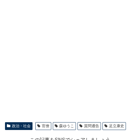
政治・社会
官僚
森ゆうこ
質問通告
足立康史
この記事をSNSでシェアしましょう