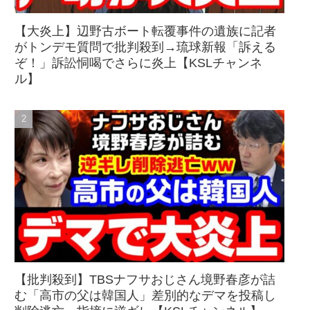
【大炎上】辺野古ボート転覆事件の遺族に記者
がトンデモ質問で批判殺到→琉球新報「訴える
ぞ！」訴訟恫喝でさらに炎上【KSLチャンネ
ル】
【批判殺到】TBSナフサおじさん境野春彦が詰
む「高市の父は韓国人」差別的なデマを投稿し