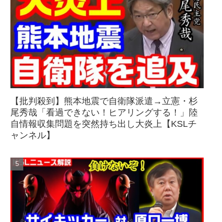
【批判殺到】熊本地震で自衛隊派遣→立憲・杉
尾秀哉「看過できない！ヒアリングする！」陸
自情報収集問題を突然持ち出し大炎上【KSLチ
ャンネル】