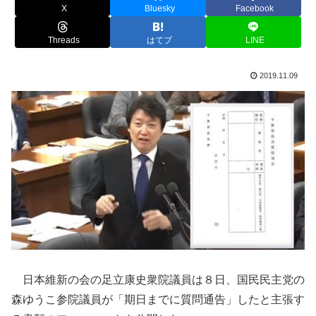
X
Bluesky
Facebook
Threads
はてブ
LINE
2019.11.09
日本維新の会の足立康史衆院議員は８日、国民民主党の
森ゆうこ参院議員が「期日までに質問通告」したと主張す