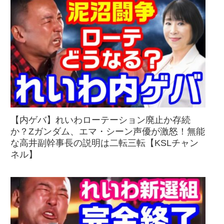
【内ゲバ】れいわローテーション廃止か存続
か？Zガンダム、エマ・シーン声優が激怒！無能
な高井副幹事長の説明は二転三転【KSLチャン
ネル】