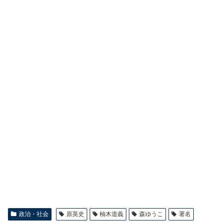
政治・社会
原英史
柚木道義
森ゆうこ
署名