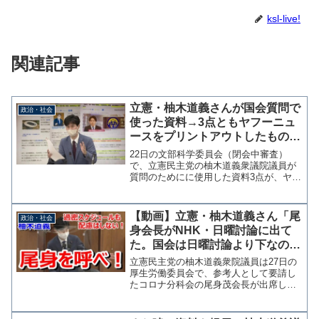
ksl-live!
関連記事
立憲・柚木道義さんが国会質問で
政治・社会
使った資料→3点ともヤフーニュ
ースをプリントアウトしたものと
判明
22日の文部科学委員会（閉会中審査）
で、立憲民主党の柚木道義衆議院議員が
質問のためにに使用した資料3点が、ヤフ
ーニュースをプリントアウトしたもので
あることが本人のSNS投稿で判明した。
明日13:30～文部科学委員会にて#国会質
【動画】立憲・柚木道義さん「尾
政治・社会
問 に立ちます...
身会長がNHK・日曜討論に出て
た。国会は日曜討論より下なの
か？」分科会直前の国会出席を求
立憲民主党の柚木道義衆院議員は27日の
め苦言
厚生労働委員会で、参考人として要請し
たコロナ分科会の尾身茂会長が出席して
いないことに苦言を呈した。 柚木氏は
NHKの日曜討論に尾身会長が出席してい
たとして「国会は日曜討論より下なの