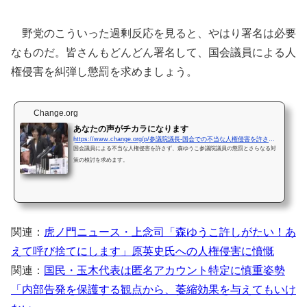
野党のこういった過剰反応を見ると、やはり署名は必要
なものだ。皆さんもどんどん署名して、国会議員による人
権侵害を糾弾し懲罰を求めましょう。
Change.org
あなたの声がチカラになります
https://www.change.org/p/参議院議長-国会での不当な人権侵害を許さず-森ゆうこ参議院議員の懲罰を参議院議長に求めます?recruiter=11749465&amp;#038;#038;utm_source=share_petition&amp;#038;#038;utm_medium=facebook&amp;#038;#038;utm_campaign=psf_combo_share_initial&amp;#038;#038;utm_term=psf_combo_share_message&amp;#038;#038;recruited_by_id=73efcee5-034d-4cd6-b77a-21754bc6079d
国会議員による不当な人権侵害を許さず、森ゆうこ参議院議員の懲罰とさらなる対
策の検討を求めます。
関連：
虎ノ門ニュース・上念司「森ゆうこ許しがたい！あ
えて呼び捨てにします」原英史氏への人権侵害に憤慨
関連：
国民・玉木代表は匿名アカウント特定に慎重姿勢
「内部告発を保護する観点から、萎縮効果を与えてもいけ