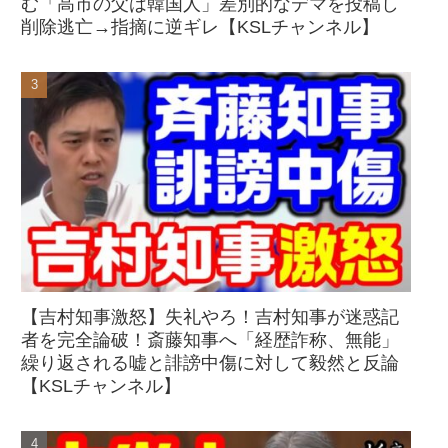
む「高市の父は韓国人」差別的なデマを投稿し
削除逃亡→指摘に逆ギレ【KSLチャンネル】
【吉村知事激怒】失礼やろ！吉村知事が迷惑記
者を完全論破！斎藤知事へ「経歴詐称、無能」
繰り返される嘘と誹謗中傷に対して毅然と反論
【KSLチャンネル】