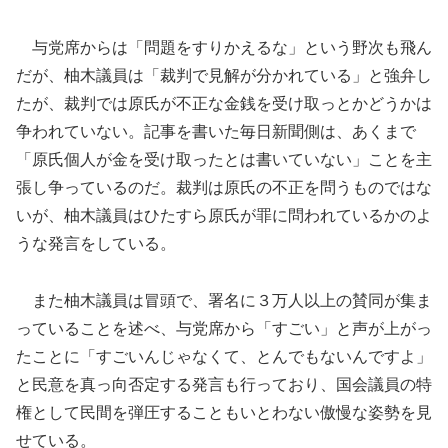
与党席からは「問題をすりかえるな」という野次も飛ん
だが、柚木議員は「裁判で見解が分かれている」と強弁し
たが、裁判では原氏が不正な金銭を受け取っとかどうかは
争われていない。記事を書いた毎日新聞側は、あくまで
「原氏個人が金を受け取ったとは書いていない」ことを主
張し争っているのだ。裁判は原氏の不正を問うものではな
いが、柚木議員はひたすら原氏が罪に問われているかのよ
うな発言をしている。
また柚木議員は冒頭で、署名に３万人以上の賛同が集ま
っていることを述べ、与党席から「すごい」と声が上がっ
たことに「すごいんじゃなくて、とんでもないんですよ」
と民意を真っ向否定する発言も行っており、国会議員の特
権として民間を弾圧することもいとわない傲慢な姿勢を見
せている。