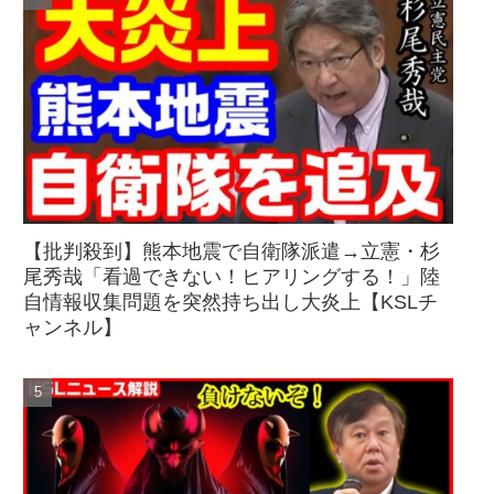
【批判殺到】熊本地震で自衛隊派遣→立憲・杉
尾秀哉「看過できない！ヒアリングする！」陸
自情報収集問題を突然持ち出し大炎上【KSLチ
ャンネル】