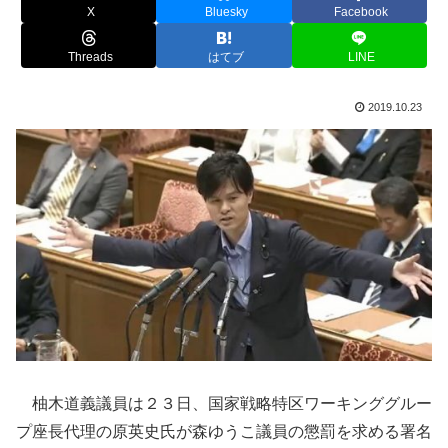
X
Bluesky
Facebook
Threads
はてブ
LINE
2019.10.23
柚木道義議員は２３日、国家戦略特区ワーキンググルー
プ座長代理の原英史氏が森ゆうこ議員の懲罰を求める署名