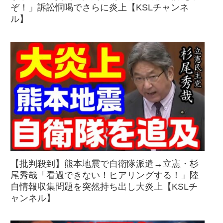
ぞ！」訴訟恫喝でさらに炎上【KSLチャンネ
ル】
【批判殺到】熊本地震で自衛隊派遣→立憲・杉
尾秀哉「看過できない！ヒアリングする！」陸
自情報収集問題を突然持ち出し大炎上【KSLチ
ャンネル】