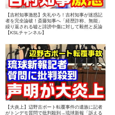
【吉村知事激怒】失礼やろ！吉村知事が迷惑記
者を完全論破！斎藤知事へ「経歴詐称、無能」
繰り返される嘘と誹謗中傷に対して毅然と反論
【KSLチャンネル】
【大炎上】辺野古ボート転覆事件の遺族に記者
がトンデモ質問で批判殺到→琉球新報「訴える