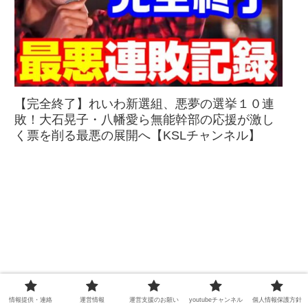
【完全終了】れいわ新選組、悪夢の選挙１０連
敗！大石晃子・八幡愛ら無能幹部の応援が激し
く票を削る最悪の展開へ【KSLチャンネル】
情報提供・連絡
運営情報
運営支援のお願い
youtubeチャンネル
個人情報保護方針