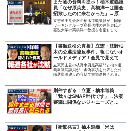
また嘘の資料を提示！柚木道義議
政治・社会
か？ということになりか...
員「なぜ原英史、高橋洋一は国会
招致したのに来なかった」→原氏
「呼ばれてません」
立憲民主党会派の柚木道義議員が、国家
ワーキングループ座長代理の原英史氏と
嘉悦大学の高橋洋一教授を名指しして
「希望通り国会招致したのに、来なかっ
たのか？」とツイッターで批判してい
る。 まるで原氏と高橋氏が逃げたよう
【書類送検の真相】立憲・枝野柚
KSLチャンネル
な印象を受けるが、柚木氏が示...
木の公選法違反事件、報じないオ
ールドメディア！会見で見えてき
た報道の闇とネットデマ【KSLチ
立憲民主党の枝野幸男最高顧問と柚木道
ャンネル】
義衆議院議員が、虚偽事項を公表した公
職選挙法違反の容疑で書類送検されまし
た。 私の取材に端を発した問題という
こともあり、告発人と代理人弁護士が15
日に岡山市内で開いた記者会見に参加し
別件すぎる！立憲・柚木道義
KSLチャンネル
てきました。ネット上の...
「我々はSMAP世代です」→法案
審議に関係ないジャニーズと
LGBTの質問を繰り返し委員長に
怒られる
【衝撃発言】柚木道義「米は
KSLチャンネル