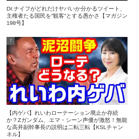
Dr.ナイフがどれだけヤバいか分かるツイート、
主権者たる国民を"観客"とする愚かさ【マガジン
198号】
【内ゲバ】れいわローテーション廃止か存続
か？Zガンダム、エマ・シーン声優が激怒！無能
な高井副幹事長の説明は二転三転【KSLチャン
ネル】