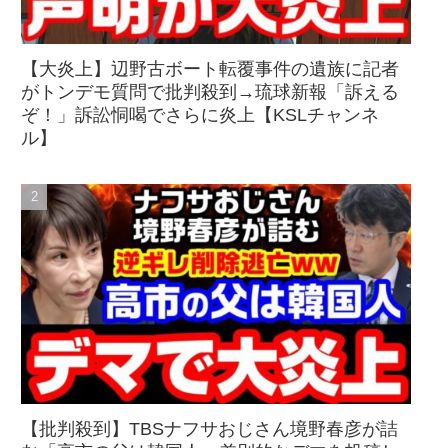
【大炎上】辺野古ボート転覆事件の遺族に記者
がトンデモ質問で批判殺到→琉球新報「訴える
ぞ！」訴訟恫喝でさらに炎上【KSLチャンネ
ル】
【批判殺到】TBSナフサおじさん境野春彦が詰