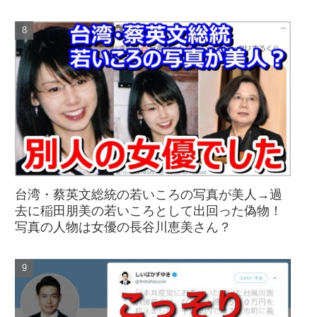
台湾・蔡英文総統の若いころの写真が美人→過
去に稲田朋美の若いころとして出回った偽物！
写真の人物は女優の長谷川恵美さん？