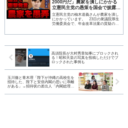
2000円だ」農家を潰しにかかる
立憲民主党の愚策を国会で披露
【KSLチャンネル】
立憲民主党の柚木道義さんが農家を潰し
にかかっています。 23日の衆議院厚生
労働委員会で、年金改革法案の質疑の際
にスピード感の例えとして党首討論での
石破総理の「米5kg3000円台」を引き合
いに出した柚木議員が「2000円だと僕は
思う」と発言...
高須院長が大村秀章知事にブロックされ
る！昭和天皇の写真を投稿しただけでブ
ロックされた事例も
玉川徹と青木理「陛下が沖縄の高校生を
招待した、陛下と安倍内閣の思いに乖離
がある」→招待状の差出人「内閣総理大
臣 安倍晋三」