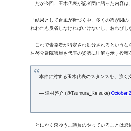
だが今回、玉木代表が記者団に語った内容は
「結果として台風が近づく中、多くの霞が関の
れわれも反省しなければいけないし、おわびし
これで告発者が特定され処分されるというなら
村啓介衆院議員も代表の姿勢に理解を示す投稿
本件に対する玉木代表のスタンスを、強く
— 津村啓介 (@Tsumura_Keisuke)
October 
とにかく森ゆうこ議員のやっていることは恐怖