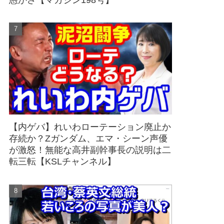
愚かさ【マガジン198号】
【内ゲバ】れいわローテーション廃止か
存続か？Zガンダム、エマ・シーン声優
が激怒！無能な高井副幹事長の説明は二
転三転【KSLチャンネル】