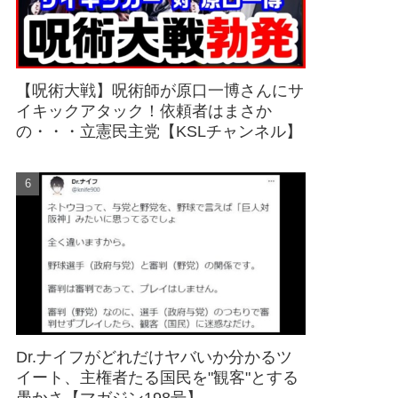
【呪術大戦】呪術師が原口一博さんにサ
イキックアタック！依頼者はまさか
の・・・立憲民主党【KSLチャンネル】
Dr.ナイフがどれだけヤバいか分かるツ
イート、主権者たる国民を"観客"とする