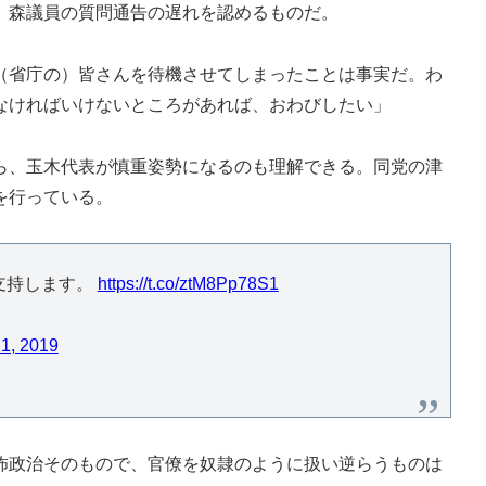
、森議員の質問通告の遅れを認めるものだ。
（省庁の）皆さんを待機させてしまったことは事実だ。わ
なければいけないところがあれば、おわびしたい」
、玉木代表が慎重姿勢になるのも理解できる。同党の津
を行っている。
支持します。
https://t.co/ztM8Pp78S1
21, 2019
政治そのもので、官僚を奴隷のように扱い逆らうものは