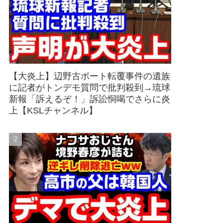
【大炎上】辺野古ボート転覆事件の遺族
に記者がトンデモ質問で批判殺到→琉球
新報「訴えるぞ！」訴訟恫喝でさらに炎
上【KSLチャンネル】