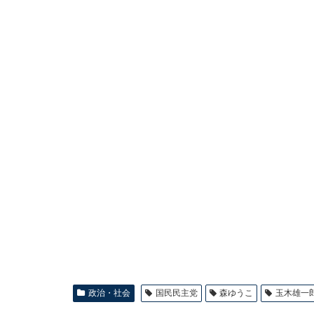
政治・社会
国民民主党
森ゆうこ
玉木雄一