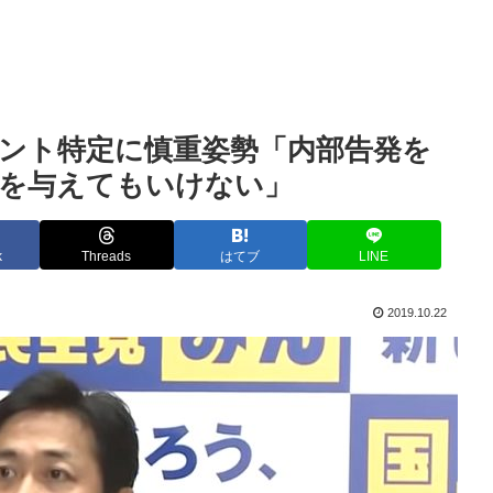
ント特定に慎重姿勢「内部告発を
果を与えてもいけない」
k
Threads
はてブ
LINE
2019.10.22