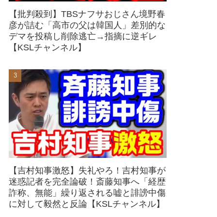
【批判殺到】TBSナフサおじさん境野春
彦が詰む「高市の父は韓国人」差別的な
デマを投稿し削除逃亡→指摘に逆ギレ
【KSLチャンネル】
【吉村知事激怒】失礼やろ！吉村知事が
迷惑記者を完全論破！斎藤知事へ「経歴
詐称、無能」繰り返される嘘と誹謗中傷
に対して毅然と反論【KSLチャンネル】