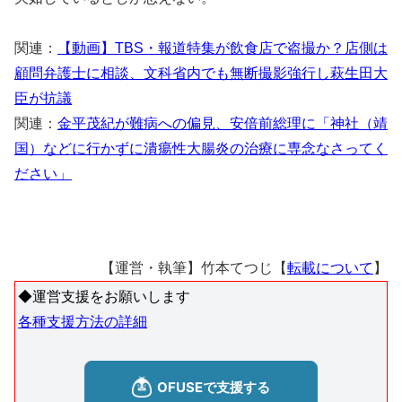
関連：
【動画】TBS・報道特集が飲食店で盗撮か？店側は
顧問弁護士に相談、文科省内でも無断撮影強行し萩生田大
臣が抗議
関連：
金平茂紀が難病への偏見、安倍前総理に「神社（靖
国）などに行かずに潰瘍性大腸炎の治療に専念なさってく
ださい」
【運営・執筆】竹本てつじ【
転載について
】
◆運営支援をお願いします
各種支援方法の詳細