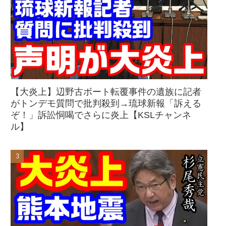
【大炎上】辺野古ボート転覆事件の遺族に記者
がトンデモ質問で批判殺到→琉球新報「訴える
ぞ！」訴訟恫喝でさらに炎上【KSLチャンネ
ル】