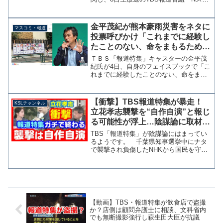
タ」で「ありがとうございます」という
不謹慎とも思える女性の声が流れる事故
があった。 マイクを付けている出演者
金平茂紀が熊本豪雨災害をネタに
マスコミ・報道
の声と思われるが、司会...
投票呼びかけ「これまでに経験し
たことのない、命をまもるため
の、東京都知事選挙」
ＴＢＳ「報道特集」キャスターの金平茂
紀氏が4日、自身のフェイスブックで「こ
れまでに経験したことのない、命をまも
るための、東京都知事選挙。７月５日
は、Stay Home じゃなくて、Vote!」と、
東京都知事選の投票を呼び掛ける投稿を
【衝撃】TBS報道特集が暴走！
KSLチャンネル
行った。...
立花孝志襲撃を“自作自演”と報じ
る可能性が浮上…陰謀論に取材を
申し込んだことが判明【KSLチャ
TBS「報道特集」が陰謀論にはまってい
ンネル】
るようです。 千葉県知事選挙中にナタ
で襲撃され負傷したNHKから国民を守る
党の立花孝志党首について自作自演を疑
っているアカウントに「血液の輪郭が、
黒ずむかそうでないかで、本物か血糊か
がわかる」と投稿した...
【動画】TBS・報道特集が飲食店で盗撮
か？店側は顧問弁護士に相談、文科省内
でも無断撮影強行し萩生田大臣が抗議