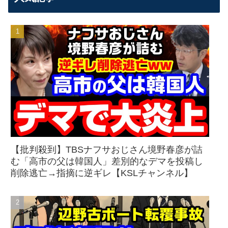
【批判殺到】TBSナフサおじさん境野春彦が詰
む「高市の父は韓国人」差別的なデマを投稿し
削除逃亡→指摘に逆ギレ【KSLチャンネル】