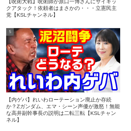
【呪術大戦】呪術師が原口一博さんにサイキッ
クアタック！依頼者はまさかの・・・立憲民主
党【KSLチャンネル】
【内ゲバ】れいわローテーション廃止か存続
か？Zガンダム、エマ・シーン声優が激怒！無能
な高井副幹事長の説明は二転三転【KSLチャン
ネル】