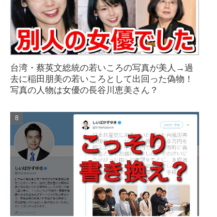
台湾・蔡英文総統の若いころの写真が美人→過
去に稲田朋美の若いころとして出回った偽物！
写真の人物は女優の長谷川恵美さん？