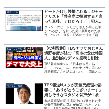
退出を待たず中継を終了した。TBS以外
のNHK・民放全社が国際映像で中継を行
い正殿の儀が正式に終了となる両陛下ご
ビートたけし襲撃される→ジャー
政治・社会
退出まで中継を続けて...
ナリスト「共産党に投票すると言
った直後、テロだろ！」→犯人供
述「芸能界入りを断られらたの
タレントのビートたけしさんが乗った車
で」
が"つるはし"を持った男に襲撃された事
件について、直前にTBSの生放送「新・
情報７ｄａｙｓ ニュースキャスター」
で、次期衆院選の投票先について「共産
党」と発言していたことからテロを疑う
【批判殺到】TBSナフサおじさん
KSLチャンネル
SNS投稿が相次いだ...
境野春彦が詰む「高市の父は韓国
人」差別的なデマを投稿し削除逃
亡→指摘に逆ギレ【KSLチャンネ
TBS報道特集での「日本は６月に詰
ル】
む！」でおなじみ、自称ナフサに詳しい
境野晴彦さんが詰みました。 問題とな
っているのは24日のX投稿で、高市総理
の父親が韓国人というデマを流していま
す。 批判の文脈で出自を持ち出すこと
TBS報道Nスタが安倍元総理の訃
マスコミ・報道
自体が人権上の問題がある...
報に「ありがとうございまーす」
嬉しそうなスタジオ音声が生放送
で流れる事故
参議院選挙の応援演説中に銃撃された安
倍晋三元総理の死亡が確認されたことに
関し、8日生放送のTBS報道番組「Nス