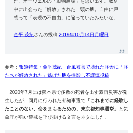
た。オーウェルの「動物農場」を思い出す。取材
中に出会った「解放」された二頭の豚。自由に戸
惑って「表現の不自由」に陥っていたみたいな。
金平 茂紀
さんの投稿
2019年10月14日月曜日
参考：
報道特集・金平茂紀 台風被害で壊れた豚舎に「豚
たちが解放された」逃げた豚を撮影し不謹慎投稿
2020年7月には熊本県で多数の死者を出す豪雨災害が発
生したが、同月に行われた都知事選で
「これまでに経験し
たことのない、命をまもるための、東京都知事選挙」
と気
象庁が強い警戒を呼び掛ける文言をネタにした。