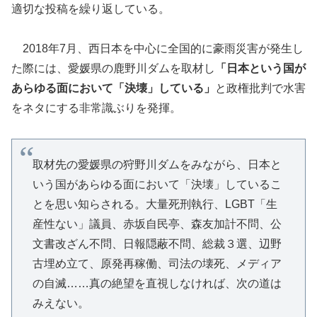
適切な投稿を繰り返している。
2018年7月、西日本を中心に全国的に豪雨災害が発生し
た際には、愛媛県の鹿野川ダムを取材し
「日本という国が
あらゆる面において「決壊」している」
と政権批判で水害
をネタにする非常識ぶりを発揮。
取材先の愛媛県の狩野川ダムをみながら、日本と
いう国があらゆる面において「決壊」しているこ
とを思い知らされる。大量死刑執行、LGBT「生
産性ない」議員、赤坂自民亭、森友加計不問、公
文書改ざん不問、日報隠蔽不問、総裁３選、辺野
古埋め立て、原発再稼働、司法の壊死、メディア
の自滅……真の絶望を直視しなければ、次の道は
みえない。