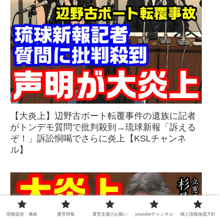
【大炎上】辺野古ボート転覆事件の遺族に記者
がトンデモ質問で批判殺到→琉球新報「訴える
ぞ！」訴訟恫喝でさらに炎上【KSLチャンネ
ル】
情報提供・連絡
運営情報
運営支援のお願い
youtubeチャンネル
個人情報保護方針