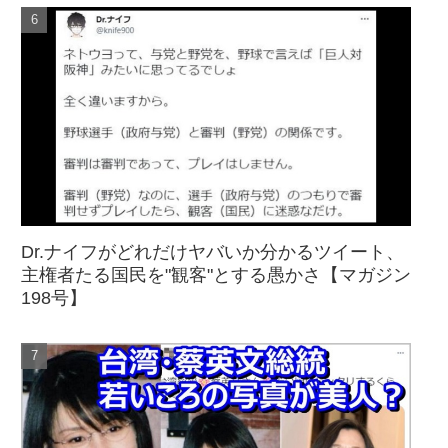
Dr.ナイフがどれだけヤバいか分かるツイート、
主権者たる国民を"観客"とする愚かさ【マガジン
198号】