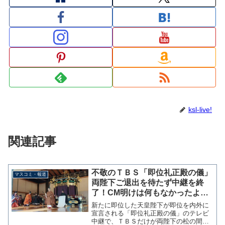
ksl-live!
関連記事
不敬のＴＢＳ「即位礼正殿の儀」
マスコミ・報道
両陛下ご退出を待たず中継を終
了！CM明けは何もなかったよう
に別の話題へ
新たに即位した天皇陛下が即位を内外に
宣言される「即位礼正殿の儀」のテレビ
中継で、ＴＢＳだけが両陛下の松の間ご