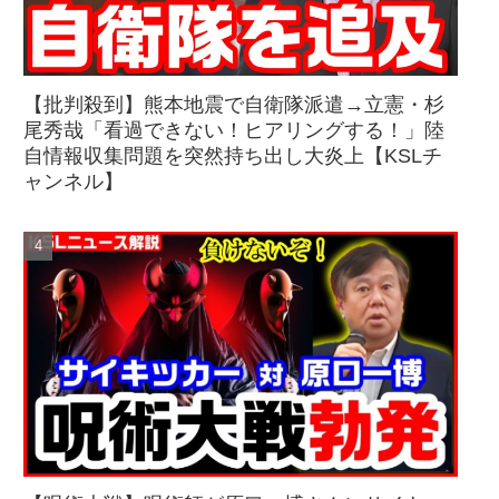
【批判殺到】熊本地震で自衛隊派遣→立憲・杉
尾秀哉「看過できない！ヒアリングする！」陸
自情報収集問題を突然持ち出し大炎上【KSLチ
ャンネル】