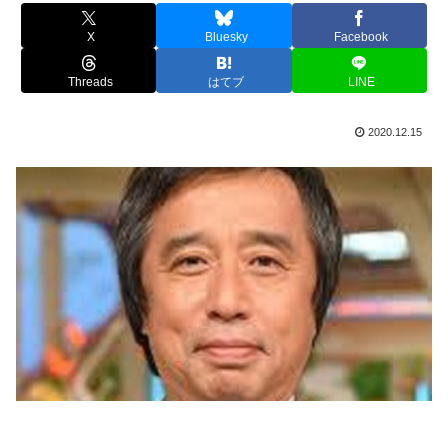
X
Bluesky
Facebook
Threads
はてブ
LINE
2020.12.15