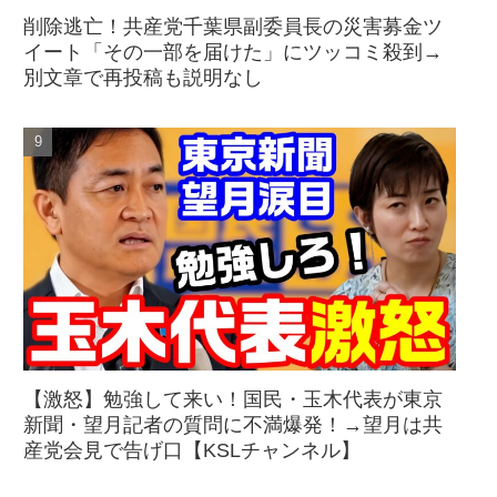
削除逃亡！共産党千葉県副委員長の災害募金ツ
イート「その一部を届けた」にツッコミ殺到→
別文章で再投稿も説明なし
【激怒】勉強して来い！国民・玉木代表が東京
新聞・望月記者の質問に不満爆発！→望月は共
産党会見で告げ口【KSLチャンネル】