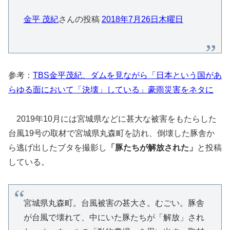
金平 茂紀
さんの投稿
2018年7月26日木曜日
参考：
TBS金平茂紀、ダムを見ながら「日本という国があ
らゆる面において「決壊」している」豪雨災害をネタに
2019年10月には宮城県などに甚大な被害をもたらした
台風19号の取材で宮城県丸森町を訪れ、倒壊した豚舎か
ら逃げ出したブタを撮影し
「豚たちが解放された」
と投稿
している。
宮城県丸森町。台風被害の甚大さ。むごい。豚舎
が台風で壊れて、中にいた豚たちが「解放」され