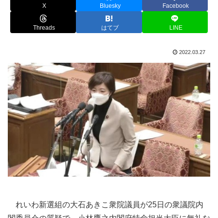
X
Bluesky
Facebook
Threads
はてブ
LINE
2022.03.27
れいわ新選組の大石あきこ衆院議員が25日の衆議院内