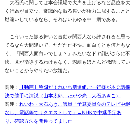
大石氏に関しては本会議場で大声を上げるなど品位を欠
く行為が目立つ。常識的な振る舞いが権力に屈することと
勘違いしているなら、それはいわゆる中二病である。
こういった振る舞いと言動が関西人なら許されると思っ
てるなら大間違いで、ただただ不快。面白くとも何ともな
く、「関西人面白いでしょ？」みたいなドヤ顔がさらに不
快。党が指導するわけもなく、懲罰もほとんど機能してい
ないことからやりたい放題だ。
関連：
【動画】懲罰だ！れいわ新選組ご一行様が本会議採
決で勝手に演説（山本太郎、たがや亮、大石あきこ）
関連：
れいわ・大石あきこ議員「予算委員会のテレビ中継
なし、電話等でリクエストして」→NHKで中継予定あ
り、確認方法を間違ってました