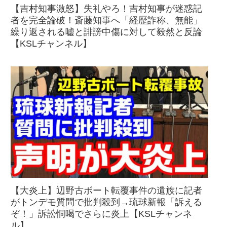
【吉村知事激怒】失礼やろ！吉村知事が迷惑記
者を完全論破！斎藤知事へ「経歴詐称、無能」
繰り返される嘘と誹謗中傷に対して毅然と反論
【KSLチャンネル】
【大炎上】辺野古ボート転覆事件の遺族に記者
がトンデモ質問で批判殺到→琉球新報「訴える
ぞ！」訴訟恫喝でさらに炎上【KSLチャンネ
ル】