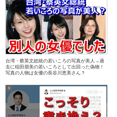
台湾・蔡英文総統の若いころの写真が美人→過
去に稲田朋美の若いころとして出回った偽物！
写真の人物は女優の長谷川恵美さん？