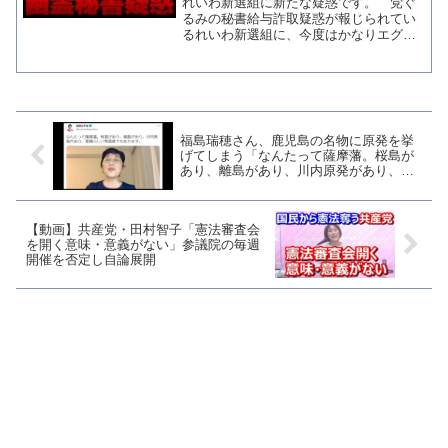
れいわ新選組に新たな疑惑です。 党ぐ
るみの秘書給与詐取疑惑が報じられてい
るれいわ新選組に、今度はかなりエグイ
ケースの幽霊秘書疑惑をデイリー新潮が
報じています。れいわ新選組に新たな
「秘書問題」が浮上 大石晃子氏の“元相
棒”櫛渕万里前衆院議員の...
福島瑞穂さん、鹿児島の名物に原発を挙
げてしまう「なんたって薩摩藩。桜島が
あり、離島があり、川内原発があり、素
晴らしい牧畜県」
【動画】共産党・田村智子「憲法審査会
を開く意味・意義がない」参議院の毎週
開催を否定し自論展開