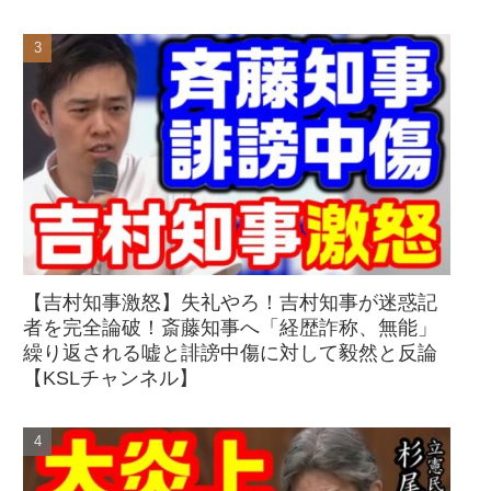
【吉村知事激怒】失礼やろ！吉村知事が迷惑記
者を完全論破！斎藤知事へ「経歴詐称、無能」
繰り返される嘘と誹謗中傷に対して毅然と反論
【KSLチャンネル】