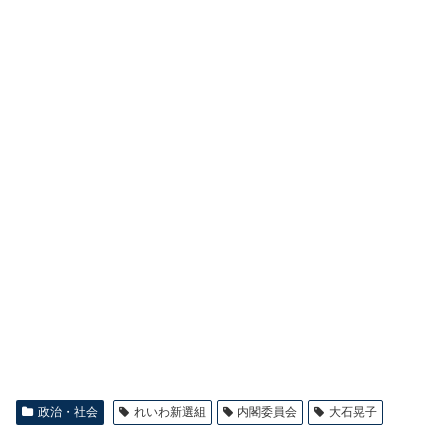
政治・社会
れいわ新選組
内閣委員会
大石晃子