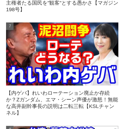
主権者たる国民を"観客"とする愚かさ【マガジン
198号】
【内ゲバ】れいわローテーション廃止か存続
か？Zガンダム、エマ・シーン声優が激怒！無能
な高井副幹事長の説明は二転三転【KSLチャン
ネル】