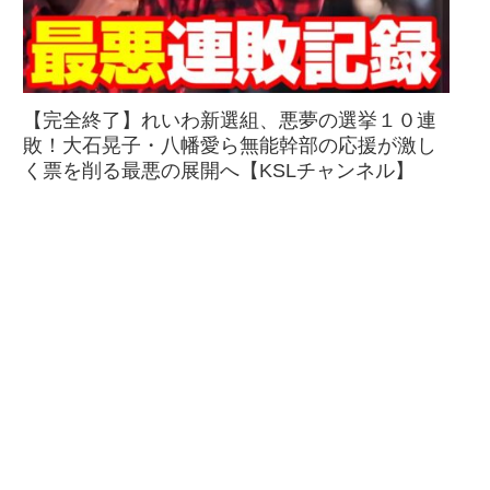
【完全終了】れいわ新選組、悪夢の選挙１０連
敗！大石晃子・八幡愛ら無能幹部の応援が激し
く票を削る最悪の展開へ【KSLチャンネル】