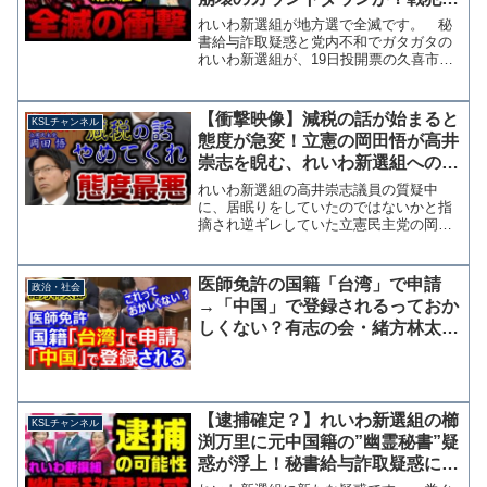
大石あきこ、やはた愛、高井たか
れいわ新選組が地方選で全滅です。 秘
し【KSLチャンネル】
書給与詐取疑惑と党内不和でガタガタの
れいわ新選組が、19日投開票の久喜市議
選、河内長野市議選、藤枝市議選で公認
候補が全員落選という大惨敗を喫しまし
た。どこもイージーな選挙だったわけで
【衝撃映像】減税の話が始まると
KSLチャンネル
すが、昨年の参院選から...
態度が急変！立憲の岡田悟が高井
崇志を睨む、れいわ新選組への敵
対心剥き出し【KSLチャンネル】
れいわ新選組の高井崇志議員の質疑中
に、居眠りをしていたのではないかと指
摘され逆ギレしていた立憲民主党の岡田
悟議員が、今度が高い議員が減税の話を
している最中に、ブツブツと独り言を言
ったり、睨みつけるような表情をして、
医師免許の国籍「台湾」で申請
政治・社会
最後は「早く終われ」とばか...
→「中国」で登録されるっておか
しくない？有志の会・緒方林太郎
議員が厚労省・内閣府に改善を求
める
【逮捕確定？】れいわ新選組の櫛
KSLチャンネル
渕万里に元中国籍の”幽霊秘書”疑
惑が浮上！秘書給与詐取疑惑に新
展開【KSLチャンネル】