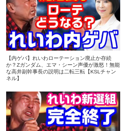
【内ゲバ】れいわローテーション廃止か存続
か？Zガンダム、エマ・シーン声優が激怒！無能
な高井副幹事長の説明は二転三転【KSLチャン
ネル】