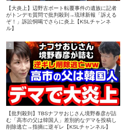
【大炎上】辺野古ボート転覆事件の遺族に記者
がトンデモ質問で批判殺到→琉球新報「訴える
ぞ！」訴訟恫喝でさらに炎上【KSLチャンネ
ル】
【批判殺到】TBSナフサおじさん境野春彦が詰
む「高市の父は韓国人」差別的なデマを投稿し
削除逃亡→指摘に逆ギレ【KSLチャンネル】