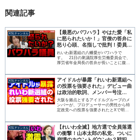
関連記事
【最悪のパワハラ】やはた愛「私
KSLチャンネル
に怒られたいか！」官僚の答弁に
怒り心頭、名指しで批判！委員長
はニタニタするだけ【KSLチャン
れいわ新選組の八幡愛がパワハラで
ネル】
す。 21日の衆議院厚生労働委員会で、
厚労省年金局長の答弁が長いことに腹を
立て「私に怒られたいんですか？」「お
しゃべりしたいんなら私の部屋に来て」
などと高圧的な発言をする場面がありま
アイドルが暴露「れいわ新選組へ
KSLチャンネル
した。 実際に局長の答弁は...
の投票を強要された」デビュー曲
は政治的歌詞、メンバー号泣
【KSLチャンネル】
大阪を拠点とするアイドルグループのメ
ンバーが、プロデューサーの男性から特
定政党への投票を強要されたとXで明か
し波紋が広がっています。強要された投
票先は、れいわ新選組であることをプロ
デューサーの男性が参院選投開票日の翌
【れいわ全滅】地方選で全員落選
KSLチャンネル
日に明かしており、現在は...
の衝撃！山本太郎の私党、ついに
崩壊のカウントダウンか？戦犯は