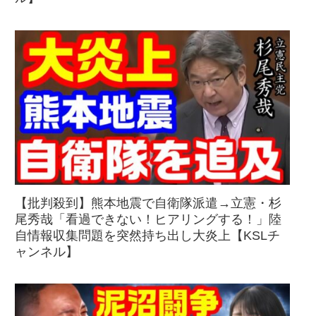
【批判殺到】熊本地震で自衛隊派遣→立憲・杉
尾秀哉「看過できない！ヒアリングする！」陸
自情報収集問題を突然持ち出し大炎上【KSLチ
ャンネル】