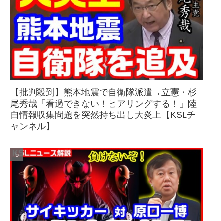
【批判殺到】熊本地震で自衛隊派遣→立憲・杉
尾秀哉「看過できない！ヒアリングする！」陸
自情報収集問題を突然持ち出し大炎上【KSLチ
ャンネル】