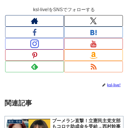
ksl-live!をSNSでフォローする
ksl-live!
関連記事
ブーメラン直撃！立憲民主党支部
政治・社会
もコロナ助成金を受給→西村幹事