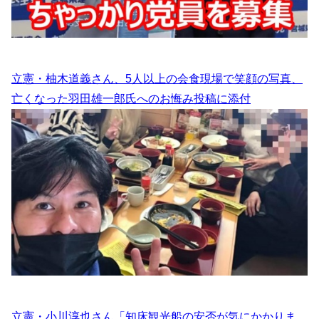
立憲・柚木道義さん、5人以上の会食現場で笑顔の写真、
亡くなった羽田雄一郎氏へのお悔み投稿に添付
立憲・小川淳也さん「知床観光船の安否が気にかかりま