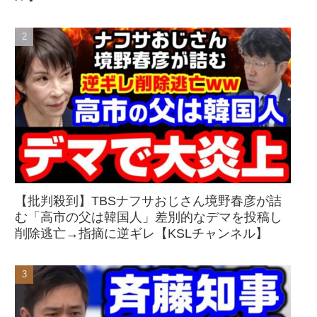
【批判殺到】TBSナフサおじさん境野春彦が詰
む「高市の父は韓国人」差別的なデマを投稿し
削除逃亡→指摘に逆ギレ【KSLチャンネル】