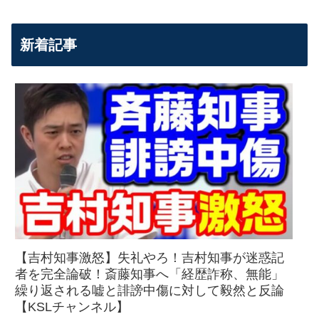
新着記事
【吉村知事激怒】失礼やろ！吉村知事が迷惑記
者を完全論破！斎藤知事へ「経歴詐称、無能」
繰り返される嘘と誹謗中傷に対して毅然と反論
【KSLチャンネル】