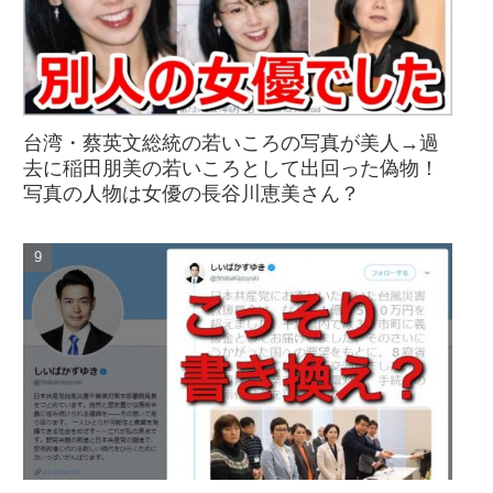
台湾・蔡英文総統の若いころの写真が美人→過
去に稲田朋美の若いころとして出回った偽物！
写真の人物は女優の長谷川恵美さん？