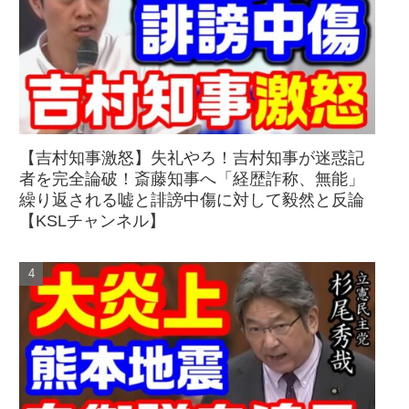
【吉村知事激怒】失礼やろ！吉村知事が迷惑記
者を完全論破！斎藤知事へ「経歴詐称、無能」
繰り返される嘘と誹謗中傷に対して毅然と反論
【KSLチャンネル】