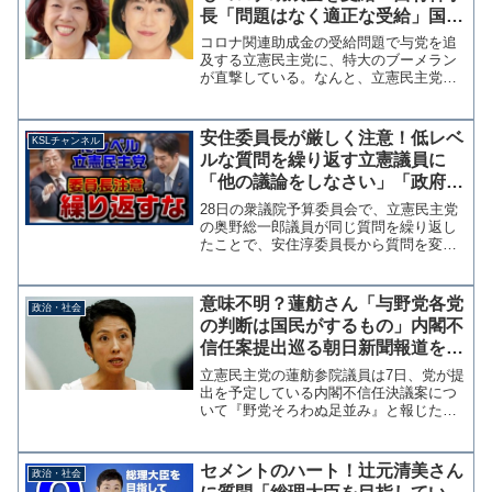
長「問題はなく適正な受給」国会
で与党を追及してませんでした？
コロナ関連助成金の受給問題で与党を追
及する立憲民主党に、特大のブーメラン
が直撃している。なんと、立憲民主党の
阿部知子衆院議員（神奈川12区）と岡本
あき子衆院議員（宮城1区・比例）が代表
を務める政党支部も、コロナ助成金を受
安住委員長が厳しく注意！低レベ
KSLチャンネル
給していたことが分か...
ルな質問を繰り返す立憲議員に
「他の議論をしなさい」「政府は
関係ない」【KSLチャンネル】
28日の衆議院予算委員会で、立憲民主党
の奥野総一郎議員が同じ質問を繰り返し
たことで、安住淳委員長から質問を変え
るよう注意を受ける場面がありまし
た。 奥野議員はこれでテンパったの
か、当日に提出された修正案について質
意味不明？蓮舫さん「与野党各党
政治・社会
問をしましたが、修正案は政府...
の判断は国民がするもの」内閣不
信任案提出巡る朝日新聞報道を批
判、噛みついてから考えるタイプ
立憲民主党の蓮舫参院議員は7日、党が提
か？
出を予定している内閣不信任決議案につ
いて『野党そろわぬ足並み』と報じた朝
日新聞記事を引用し「衆議院議長に対し
ても、内閣不信任に対しても、与野党各
党の判断は国民がするもの。」と意味不
セメントのハート！辻元清美さん
政治・社会
明なコメントで報道を批...