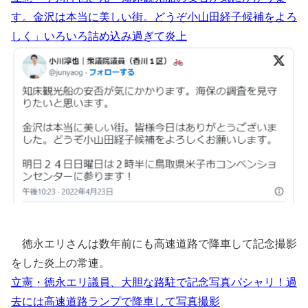
す。金沢は本当に美しい街。どうぞ小山田経子候補をよろ
しく」いろいろ詰め込み過ぎて炎上
徳永エリさんは数年前にも高速道路で降車して記念撮影
をした炎上の常連。
立憲・徳永エリ議員、大胆な路駐で記念写真パシャリ！過
去には高速道路ランプで降車して写真撮影