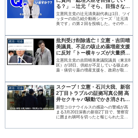
に質問「総理大臣を目指してい
る？」→辻元「そら、目指さなあ
かんやろ」その前に色々と説明責
立憲民主党の辻元清美副代表は1日、ツイ
任を果たさないと
ッターの自己紹介動画シリーズ「辻元清
美です」の第２回を投稿した。その中で
辻元氏は「総理大臣を目指している
か？」との質問に「そら、目指さなあか
んやろ」とガラの悪い関西弁で答えた。
批判受け削除逃亡！立憲・吉田晴
政治・社会
辻元清美です????Vol...
美議員、不足の咳止め薬増産支援
に反対「トー横キッズが大量摂
取、この経済政策は理解できな
立憲民主党の吉田晴美衆議院議員（東京8
い」
区）が18日、供給が不足している咳止め
薬・痰切り薬の増産支援を、政府が取り
まとめる総合経済対策に盛り込むことな
どを検討しているというニュースを引用
し「この経済政策、わたしには理解でき
スクープ！立憲・石川大我、新宿
政治・社会
ません。一部の業界を...
2丁目トラブルの証拠写真公開 高
井セクキャバ騒動でかき消された
立憲の闇を暴く
新型コロナウイルスの感染への警戒が高
まる3月20日深夜の新宿2丁目で、警察官
に囲まれ啖呵を切ったと報じられた立憲
民主党の石川大我参院議員。高井崇志衆
院議員のセクキャバ騒動に隠れて説明責
任を果たさず、党として指導を行ったと
いう話もない。参考：...