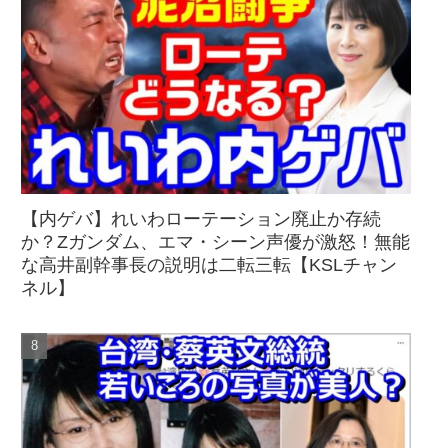
【内ゲバ】れいわローテーション廃止か存続
か？Zガンダム、エマ・シーン声優が激怒！無能
な高井副幹事長の説明は二転三転【KSLチャン
ネル】