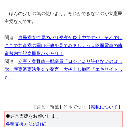
ほんの少しの気の使いよう。それができないのが立憲民
主党なんです。
関連：
自民党女性局のパリ視察が炎上中ですが、それでは
ここで共産党の岡山研修を見てみましょう→路面電車の軌
道敷内で記念撮影パシャリ！
関連：
立憲・奥野総一郎議員「ロシアより許せないのは与
党」護憲派憲法集会で発言→大炎上し撤回「エキサイトし
た」
【運営・執筆】竹本てつじ【
転載について
】
◆運営支援をお願いします
各種支援方法の詳細