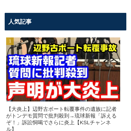
人気記事
【大炎上】辺野古ボート転覆事件の遺族に記者
がトンデモ質問で批判殺到→琉球新報「訴える
ぞ！」訴訟恫喝でさらに炎上【KSLチャンネ
ル】