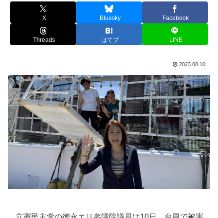
X
Bluesky
Facebook
Threads
はてブ
LINE
2023.08.10
立憲民主党の徳永エリ参議院議員は10日、台風で被害