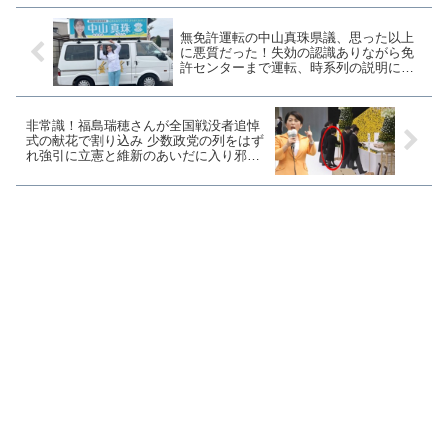
無免許運転の中山真珠県議、思った以上
に悪質だった！失効の認識ありながら免
許センターまで運転、時系列の説明に矛
盾も
非常識！福島瑞穂さんが全国戦没者追悼
式の献花で割り込み 少数政党の列をはず
れ強引に立憲と維新のあいだに入り邪魔
をする