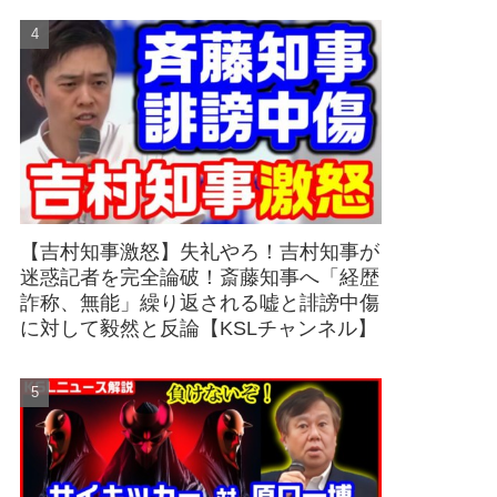
【吉村知事激怒】失礼やろ！吉村知事が
迷惑記者を完全論破！斎藤知事へ「経歴
詐称、無能」繰り返される嘘と誹謗中傷
に対して毅然と反論【KSLチャンネル】