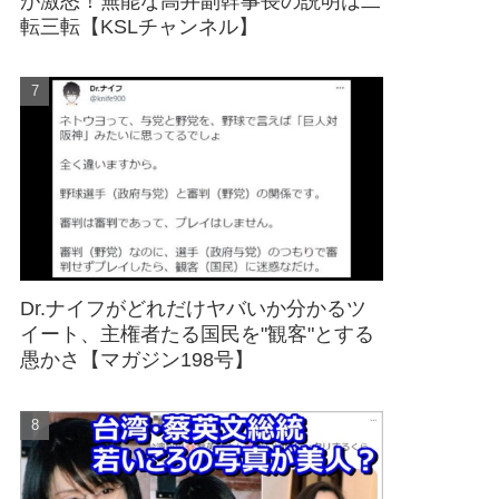
が激怒！無能な高井副幹事長の説明は二
転三転【KSLチャンネル】
Dr.ナイフがどれだけヤバいか分かるツ
イート、主権者たる国民を"観客"とする
愚かさ【マガジン198号】