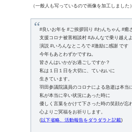
（一般人も写っているので画像を加工しました
#良いお年を #ご挨拶回り #わんちゃん #癒
支援コロナ被害相談村 #みんなで乗り越えよう
演説 #いろんなところで #激励に感謝 です
今年もあとわずかですね。
皆さんはいかがお過ごしですか？
私は１日１日を大切に、ていねいに
生きています。
羽田参議院議員のコロナによる急逝は本当
私が本当に辛い状況にあった時に
優しく言葉をかけて下さった時の笑顔が忘
心よりご冥福をお祈りします。
(
以下省略、活動報告をダラダラと記載
)