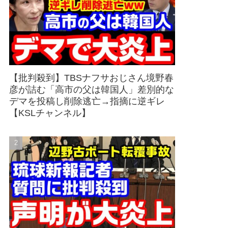
【批判殺到】TBSナフサおじさん境野春
彦が詰む「高市の父は韓国人」差別的な
デマを投稿し削除逃亡→指摘に逆ギレ
【KSLチャンネル】