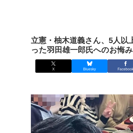
立憲・柚木道義さん、5人以
った羽田雄一郎氏へのお悔み
X
Bluesky
Faceboo