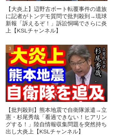
【大炎上】辺野古ボート転覆事件の遺族
に記者がトンデモ質問で批判殺到→琉球
新報「訴えるぞ！」訴訟恫喝でさらに炎
上【KSLチャンネル】
【批判殺到】熊本地震で自衛隊派遣→立
憲・杉尾秀哉「看過できない！ヒアリン
グする！」陸自情報収集問題を突然持ち
出し大炎上【KSLチャンネル】