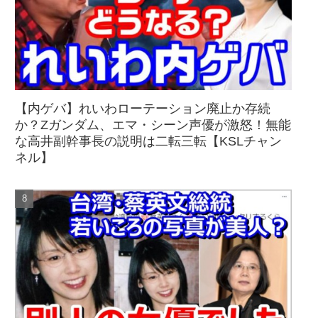
【内ゲバ】れいわローテーション廃止か存続
か？Zガンダム、エマ・シーン声優が激怒！無能
な高井副幹事長の説明は二転三転【KSLチャン
ネル】