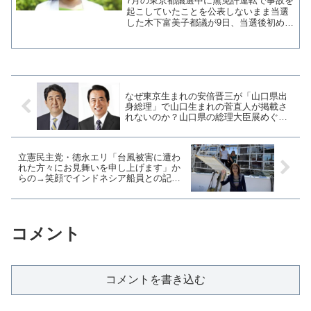
7月の東京都議選中に無免許運転で事故を
起こしていたことを公表しないまま当選
した木下富美子都議が9日、当選後初めて
登庁し都議会議長と面会した。面会後の
囲み会見で木下都議は反省の弁を述べた
が「厳しい批判を受ける一方で、ぜひ続
けてほしい、また力を...
なぜ東京生まれの安倍晋三が「山口県出
身総理」で山口生まれの菅直人が掲載さ
れないのか？山口県の総理大臣展めぐり
住民監査請求も
立憲民主党・徳永エリ「台風被害に遭わ
れた方々にお見舞いを申し上げます」か
らの→笑顔でインドネシア船員との記念
写真アップ
コメント
コメントを書き込む