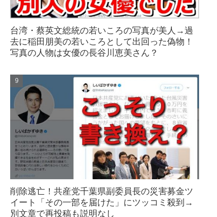
台湾・蔡英文総統の若いころの写真が美人→過
去に稲田朋美の若いころとして出回った偽物！
写真の人物は女優の長谷川恵美さん？
削除逃亡！共産党千葉県副委員長の災害募金ツ
イート「その一部を届けた」にツッコミ殺到→
別文章で再投稿も説明なし