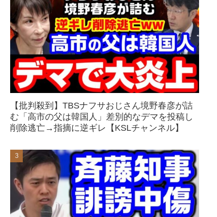
【批判殺到】TBSナフサおじさん境野春彦が詰
む「高市の父は韓国人」差別的なデマを投稿し
削除逃亡→指摘に逆ギレ【KSLチャンネル】