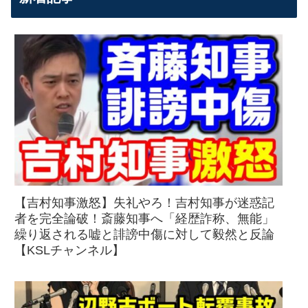
【吉村知事激怒】失礼やろ！吉村知事が迷惑記
者を完全論破！斎藤知事へ「経歴詐称、無能」
繰り返される嘘と誹謗中傷に対して毅然と反論
【KSLチャンネル】