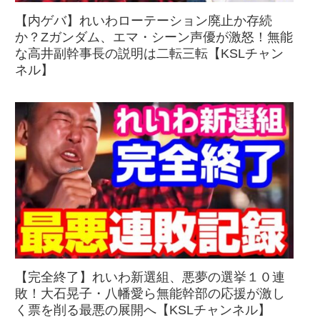
【内ゲバ】れいわローテーション廃止か存続
か？Zガンダム、エマ・シーン声優が激怒！無能
な高井副幹事長の説明は二転三転【KSLチャン
ネル】
【完全終了】れいわ新選組、悪夢の選挙１０連
敗！大石晃子・八幡愛ら無能幹部の応援が激し
く票を削る最悪の展開へ【KSLチャンネル】