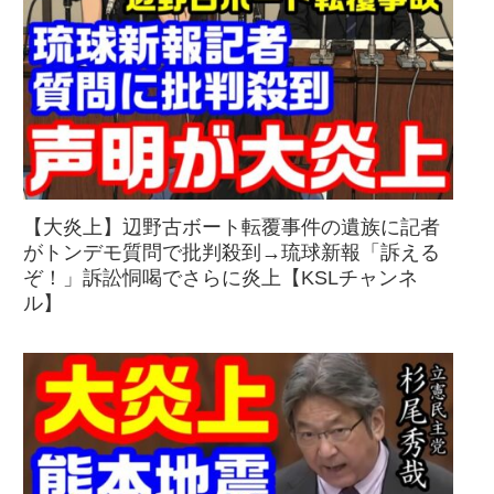
【大炎上】辺野古ボート転覆事件の遺族に記者
がトンデモ質問で批判殺到→琉球新報「訴える
ぞ！」訴訟恫喝でさらに炎上【KSLチャンネ
ル】