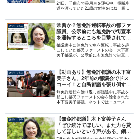
24日、千曲市で乗用車を運転中、横断歩
道を渡っていた21歳の女性をはね、腰の
骨を折る重傷を負わせていたことが分か
った。参考：長野県議会 高村京子議員が
辞職の意向 “無免許で人身事故”｜NHK 長
常習か？無免許運転事故の都ファ
政治・社会
野県のニュ...
議員、公示前にも無免許で街宣車
を運転するところを目撃されてい
た！事故後の関係者への報告も虚
都議選中に無免許で車を運転し事故を起
偽
こしていた都民ファーストの会・木下富
美子都議が、公示前にも無免許で街宣車
を運転していた疑惑が浮上した。 同じ
板橋区に出馬した日本維新の会・前田順
一郎氏によると、都議選公示前の6月21日
【動画あり】無免許都議の木下富
政治・社会
に木下都議が街宣車を...
美子さん、2年前の都議会でドス
コーイ！と自民都議を張り倒す暴
行騒ぎを起こしていた
無免許運転を繰り返し都議選中に事故を
起こし都民ファーストの会を除名された
木下富美子都議。ネットではニュースタ
ーの登場に沸いておりますが、この人物
はもとから変わり者で有名で、2年前の都
議会では自民党都議を椅子からひっくり
【無免許都議】木下富美子さん
政治・社会
返す暴行騒ぎを起こして...
「ぜひ続けてほしい、また力を貸
してほしいという声がある」鋼の
メンタルで辞職を否定