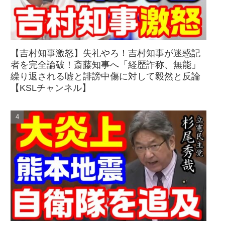
【吉村知事激怒】失礼やろ！吉村知事が迷惑記
者を完全論破！斎藤知事へ「経歴詐称、無能」
繰り返される嘘と誹謗中傷に対して毅然と反論
【KSLチャンネル】