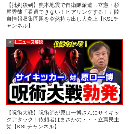
【批判殺到】熊本地震で自衛隊派遣→立憲・杉
尾秀哉「看過できない！ヒアリングする！」陸
自情報収集問題を突然持ち出し大炎上【KSLチ
ャンネル】
【呪術大戦】呪術師が原口一博さんにサイキッ
クアタック！依頼者はまさかの・・・立憲民主
党【KSLチャンネル】