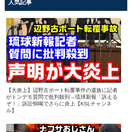
人気記事
【大炎上】辺野古ボート転覆事件の遺族に記者
がトンデモ質問で批判殺到→琉球新報「訴える
ぞ！」訴訟恫喝でさらに炎上【KSLチャンネ
ル】