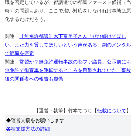
職を否定しているが、都議選での都民ファースト候補（当
時）の問題もあり、ここで潔い対応をしなければ事態は悪
化するだけだろう。
関連：
【無免許都議】木下富美子さん「ぜひ続けてほし
い、また力を貸してほしいという声がある」鋼のメンタル
で辞職を否定
関連：
常習か？無免許運転事故の都ファ議員、公示前にも
無免許で街宣車を運転するところを目撃されていた！事故
後の関係者への報告も虚偽
【運営・執筆】竹本てつじ【
転載について
】
◆運営支援をお願いします
各種支援方法の詳細