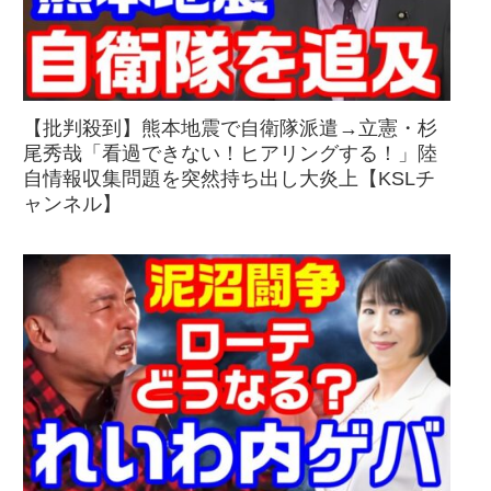
【批判殺到】熊本地震で自衛隊派遣→立憲・杉
尾秀哉「看過できない！ヒアリングする！」陸
自情報収集問題を突然持ち出し大炎上【KSLチ
ャンネル】