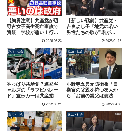
【新しい戦前】共産党・
【胸糞注意】共産党が辺
吉良よし子「地元の若い
野古女子高生死亡事故で
男性たちの歌が”君が
質疑「学校が悪い！行政
代”で耳を疑いました。正
が悪い！政府は介入する
2026.05.23
2023.01.18
月早々、歌いたくなるく
な！」吉良よし子がなぜ
らい浸透してしまったの
か偉そうに大臣を詰める
政治・社会
政治・社会
か？」
【KSLチャンネル】
やっぱり共産党？選挙ギ
小野寺五典元防衛相「自
ャルズの「ラブピパレー
衛官の父親を持つ友人か
ド」宣伝カーは共産党都
ら「お前の親父は憲法違
委員会が募金で購入した
反組織にいる」と共産党
2022.08.21
2022.04.08
車両、吉良よし子や山添
支持者から苛められた話
拓が選挙で使用
を聞きました」
政治・社会
政治・社会