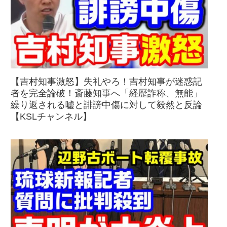
【吉村知事激怒】失礼やろ！吉村知事が迷惑記
者を完全論破！斎藤知事へ「経歴詐称、無能」
繰り返される嘘と誹謗中傷に対して毅然と反論
【KSLチャンネル】