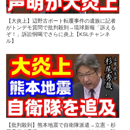
【大炎上】辺野古ボート転覆事件の遺族に記者
がトンデモ質問で批判殺到→琉球新報「訴える
ぞ！」訴訟恫喝でさらに炎上【KSLチャンネ
ル】
【批判殺到】熊本地震で自衛隊派遣→立憲・杉