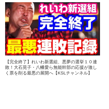
【完全終了】れいわ新選組、悪夢の選挙１０連
敗！大石晃子・八幡愛ら無能幹部の応援が激し
く票を削る最悪の展開へ【KSLチャンネル】