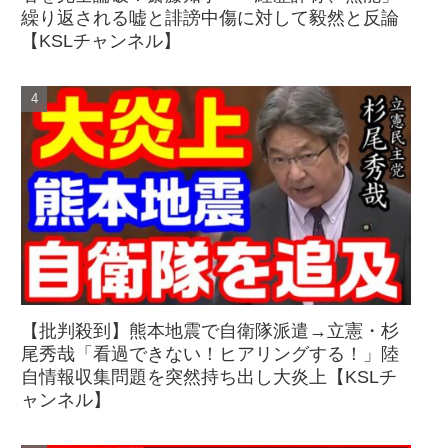
繰り返される嘘と誹謗中傷に対して毅然と反論
【KSLチャンネル】
【批判殺到】熊本地震で自衛隊派遣→立憲・杉
尾秀哉「看過できない！ヒアリングする！」陸
自情報収集問題を突然持ち出し大炎上【KSLチ
ャンネル】