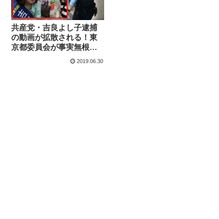
共産党・吉良よし子逮捕
の動画が拡散される！東
京都委員会が事実無根と
して抗議声明も「公選法
2019.06.30
違反は事実」との指摘相
次ぐ