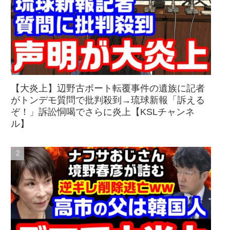
【大炎上】辺野古ボート転覆事件の遺族に記者
がトンデモ質問で批判殺到→琉球新報「訴える
ぞ！」訴訟恫喝でさらに炎上【KSLチャンネ
ル】