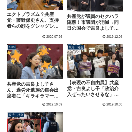
エクトプラズム？共産
共産党が議員のセクハラ
党・藤野保史さん、支持
隠蔽！市議団が消滅→同
者らの顔をグシャグシャ
日の国会で吉良よし子
っと消して公開、ほぼ心
「萩生田大臣！就活セク
2020.07.26
2019.12.08
霊写真に
ハラは泣き寝入りよ！」
SNS
政治・社会
【表現の不自由展】共産
共産党の吉良よし子さ
党・吉良よし子「政治介
ん、過労死遺族の集会出
入ぜったいさせるな」デ
席者に「キラキラマー
モに参加！←国会議員の
ク」を付けてしまう
2019.10.09
2019.10.03
介入はいいのか？
政治・社会