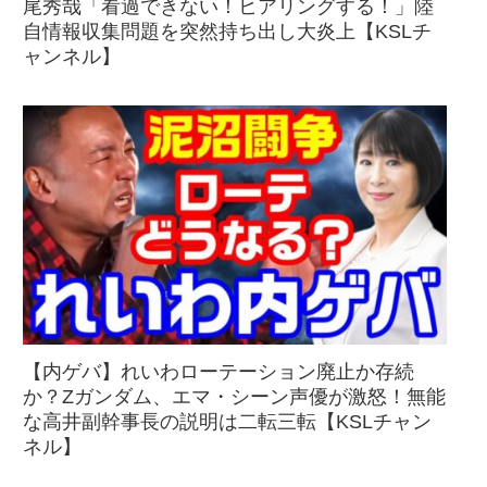
尾秀哉「看過できない！ヒアリングする！」陸
自情報収集問題を突然持ち出し大炎上【KSLチ
ャンネル】
【内ゲバ】れいわローテーション廃止か存続
か？Zガンダム、エマ・シーン声優が激怒！無能
な高井副幹事長の説明は二転三転【KSLチャン
ネル】