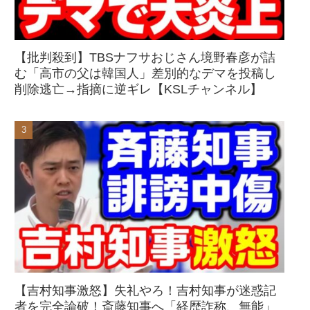
【批判殺到】TBSナフサおじさん境野春彦が詰
む「高市の父は韓国人」差別的なデマを投稿し
削除逃亡→指摘に逆ギレ【KSLチャンネル】
【吉村知事激怒】失礼やろ！吉村知事が迷惑記
者を完全論破！斎藤知事へ「経歴詐称、無能」