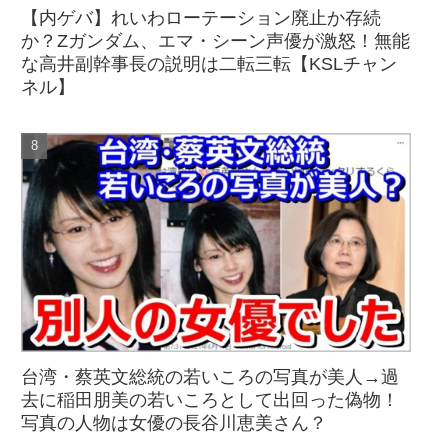
【内ゲバ】れいわローテーション廃止か存続
か？Zガンダム、エマ・シーン声優が激怒！無能
な高井副幹事長の説明は二転三転【KSLチャン
ネル】
台湾・蔡英文総統の若いころの写真が美人→過
去に稲田朋美の若いころとして出回った偽物！
写真の人物は女優の長谷川恵美さん？