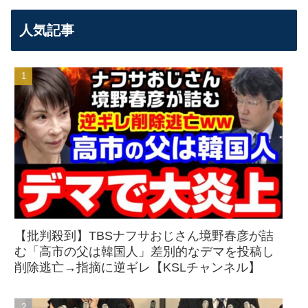
人気記事
【批判殺到】TBSナフサおじさん境野春彦が詰
む「高市の父は韓国人」差別的なデマを投稿し
削除逃亡→指摘に逆ギレ【KSLチャンネル】