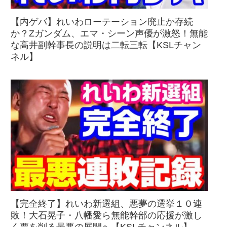
【内ゲバ】れいわローテーション廃止か存続
か？Zガンダム、エマ・シーン声優が激怒！無能
な高井副幹事長の説明は二転三転【KSLチャン
ネル】
【完全終了】れいわ新選組、悪夢の選挙１０連
敗！大石晃子・八幡愛ら無能幹部の応援が激し
く票を削る最悪の展開へ【KSLチャンネル】