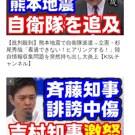
【批判殺到】熊本地震で自衛隊派遣→立憲・杉
尾秀哉「看過できない！ヒアリングする！」陸
自情報収集問題を突然持ち出し大炎上【KSLチ
ャンネル】