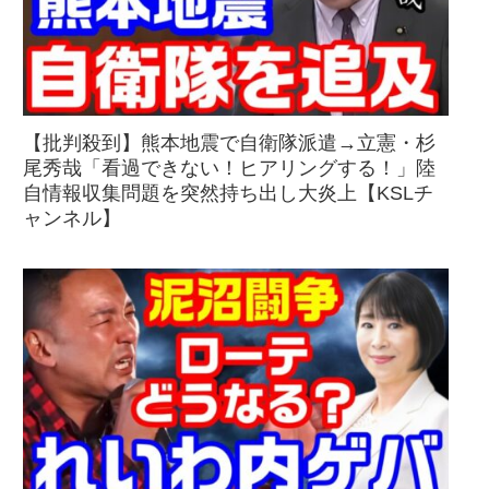
【批判殺到】熊本地震で自衛隊派遣→立憲・杉
尾秀哉「看過できない！ヒアリングする！」陸
自情報収集問題を突然持ち出し大炎上【KSLチ
ャンネル】