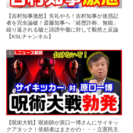
【吉村知事激怒】失礼やろ！吉村知事が迷惑記
者を完全論破！斎藤知事へ「経歴詐称、無能」
繰り返される嘘と誹謗中傷に対して毅然と反論
【KSLチャンネル】
【呪術大戦】呪術師が原口一博さんにサイキッ
クアタック！依頼者はまさかの・・・立憲民主