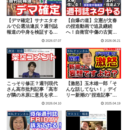
【デマ確定】サナエタオ
【自爆の道】立憲が文春
ルで公選法違反？週刊誌
の捏造動画で追及継続
報道の中身を検証する
へ！自衛官中傷の古賀千
と・・・高市政権憎しの
景議員は本会議場で大爆
2026.07.07
2026.06.21
妄想、証拠も傍証もなし
笑！あまり反省してな
【KSLチャンネル】
い？【KSLチャンネル】
政治・社会
KSLチャンネル
こっそり修正？週刊現代
【激怒】玉木雄一郎「そ
さん高市批判記事「高市
んな話してない！」デイ
が隣の木原に意見を求め
リー新潮の“捏造記事”を
ることはなかった」→隣
完全否定！架空の自称関
2026.04.10
2025.04.19
の席は片山さつき財務大
係者を公明党も否定
臣【KSL-Live!】
【KSLチャンネル】
KSLチャンネル
マスコミ・報道