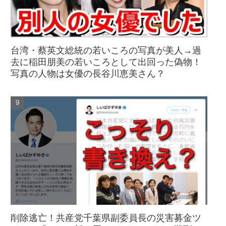
台湾・蔡英文総統の若いころの写真が美人→過
去に稲田朋美の若いころとして出回った偽物！
写真の人物は女優の長谷川恵美さん？
削除逃亡！共産党千葉県副委員長の災害募金ツ