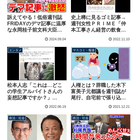
訴えてやる！低俗週刊誌
史上稀に見るゴミ記事→
FRIDAYのデマ記事に温厚
週刊女性ＰＲＩＭＥ「仲
な永岡桂子前文科大臣が
本工事さん経営の飲食店
激おこ！マンガでもあり
の常連客がひき逃げで逮
2024.09.04
2022.11.10
えない内容を掲載してし
捕！」
まう【KSLチャンネル】
エンタメ
マスコミ・報道
松本人志「これは…どこ
人権とは？辞職した木下
の学生アルバイトさんの
富美子元都議を週刊誌が
妄想記事ですか？」
尾行、自宅前で張り込み
FLASHの「笑ってはいけ
盗撮、出されたゴミの内
2022.06.19
2021.12.21
ない、日テレは松本人志
容と電気メーターの速度
抜きでも放送したい」記
を記事にする
政治・社会
政治・社会
事に言及