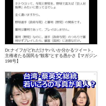
Dr.ナイフがどれだけヤバいか分かるツイート、
主権者たる国民を"観客"とする愚かさ【マガジン
198号】