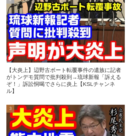
【大炎上】辺野古ボート転覆事件の遺族に記者
がトンデモ質問で批判殺到→琉球新報「訴える
ぞ！」訴訟恫喝でさらに炎上【KSLチャンネ
ル】