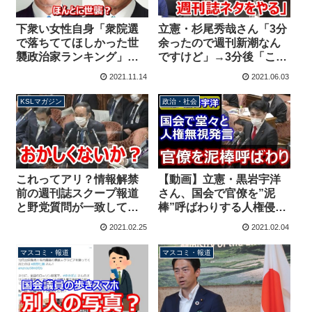
下衆い女性自身「衆院選
立憲・杉尾秀哉さん「3分
で落ちててほしかった世
余ったので週刊新潮なん
襲政治家ランキング」発
ですけど」→3分後「これ
表→1位が麻生太郎、7位
以上の材料を持ち合わせ
2021.11.14
2021.06.03
には世襲ではない河野太
ていないので次へ」
郎
KSLマガジン
政治・社会
これってアリ？情報解禁
【動画】立憲・黒岩宇洋
前の週刊誌スクープ報道
さん、国会で官僚を”泥
と野党質問が一致して連
棒”呼ばわりする人権侵
動、メディアと取引か？
害！与党席からの訂正要
2021.02.25
2021.02.04
【マガジン83号】
求も無視
マスコミ・報道
マスコミ・報道