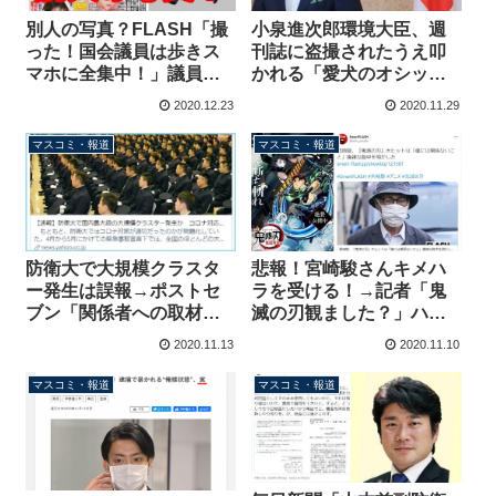
別人の写真？FLASH「撮
小泉進次郎環境大臣、週
った！国会議員は歩きス
刊誌に盗撮されたうえ叩
マホに全集中！」議員事
かれる「愛犬のオシッコ
務所に取材「別人で
を3回も放置した」「ＳＰ
2020.12.23
2020.11.29
は？」
に息子を抱かせた」
マスコミ・報道
マスコミ・報道
防衛大で大規模クラスタ
悲報！宮崎駿さんキメハ
ー発生は誤報→ポストセ
ラを受ける！→記者「鬼
ブン「関係者への取材を
滅の刃観ました？」ハヤ
もとに掲載しましたが記
オ「テレビも観ないし、
2020.11.13
2020.11.10
事を非公開とした」だ
映画も観てない。ゴミ拾
が、謝罪する気はない模
いをやっている引退じじ
マスコミ・報道
マスコミ・報道
様
いです」