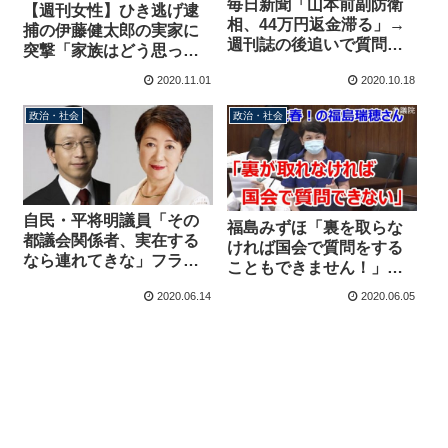
毎日新聞「山本前副防衛
【週刊女性】ひき逃げ逮
相、44万円返金滞る」→
捕の伊藤健太郎の実家に
週刊誌の後追いで質問
突撃「家族はどう思って
状、本人からの説明と異
いるのか」→案の定、ヤ
2020.11.01
2020.10.18
なる記事作成
フコメが大炎上中
政治・社会
政治・社会
自民・平将明議員「その
福島みずほ「裏を取らな
都議会関係者、実在する
ければ国会で質問をする
なら連れてきな」フライ
こともできません！」→
デーに小池知事に近い国
いつも週刊誌のガセネタ
2020.06.14
2020.06.05
会議員として名前挙げら
で質問してるじゃん
れ不快感