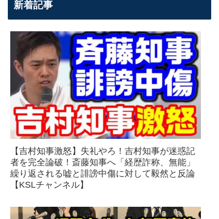
新着記事
【吉村知事激怒】失礼やろ！吉村知事が迷惑記
者を完全論破！斎藤知事へ「経歴詐称、無能」
繰り返される嘘と誹謗中傷に対して毅然と反論
【KSLチャンネル】