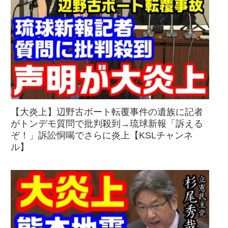
【大炎上】辺野古ボート転覆事件の遺族に記者
がトンデモ質問で批判殺到→琉球新報「訴える
ぞ！」訴訟恫喝でさらに炎上【KSLチャンネ
ル】